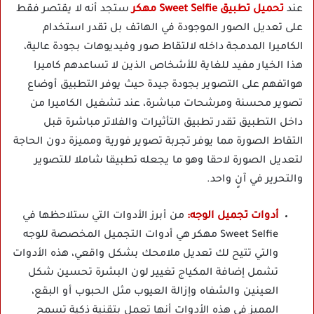
عند
تحميل تطبيق Sweet Selfie مهكر
ستجد أنه لا يقتصر فقط
على تعديل الصور الموجودة في الهاتف بل تقدر استخدام
الكاميرا المدمجة داخله لالتقاط صور وفيديوهات بجودة عالية،
هذا الخيار مفيد للغاية للأشخاص الذين لا تساعدهم كاميرا
هواتفهم على التصوير بجودة جيدة حيث يوفر التطبيق أوضاع
تصوير محسنة ومرشحات مباشرة، عند تشغيل الكاميرا من
داخل التطبيق تقدر تطبيق التأثيرات والفلاتر مباشرة قبل
التقاط الصورة مما يوفر تجربة تصوير فورية ومميزة دون الحاجة
لتعديل الصورة لاحقا وهو ما يجعله تطبيقا شاملا للتصوير
والتحرير في آنٍ واحد.
أدوات تجميل الوجه:
من أبرز الأدوات التي ستلاحظها في
Sweet Selfie مهكر هي أدوات التجميل المخصصة للوجه
والتي تتيح لك تعديل ملامحك بشكل واقعي، هذه الأدوات
تشمل إضافة المكياج تغيير لون البشرة تحسين شكل
العينين والشفاه وإزالة العيوب مثل الحبوب أو البقع،
المميز في هذه الأدوات أنها تعمل بتقنية ذكية تسمح