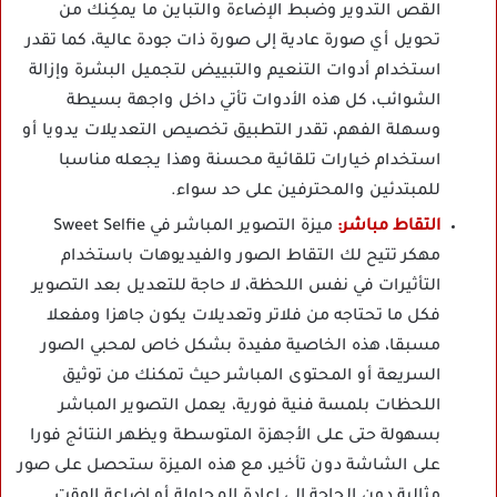
القص التدوير وضبط الإضاءة والتباين ما يمكِنك من
تحويل أي صورة عادية إلى صورة ذات جودة عالية، كما تقدر
استخدام أدوات التنعيم والتبييض لتجميل البشرة وإزالة
الشوائب، كل هذه الأدوات تأتي داخل واجهة بسيطة
وسهلة الفهم، تقدر التطبيق تخصيص التعديلات يدويا أو
استخدام خيارات تلقائية محسنة وهذا يجعله مناسبا
للمبتدئين والمحترفين على حد سواء.
التقاط مباشر:
ميزة التصوير المباشر في Sweet Selfie
مهكر تتيح لك التقاط الصور والفيديوهات باستخدام
التأثيرات في نفس اللحظة، لا حاجة للتعديل بعد التصوير
فكل ما تحتاجه من فلاتر وتعديلات يكون جاهزا ومفعلا
مسبقا، هذه الخاصية مفيدة بشكل خاص لمحبي الصور
السريعة أو المحتوى المباشر حيث تمكنك من توثيق
اللحظات بلمسة فنية فورية، يعمل التصوير المباشر
بسهولة حتى على الأجهزة المتوسطة ويظهر النتائج فورا
على الشاشة دون تأخير، مع هذه الميزة ستحصل على صور
مثالية دون الحاجة إلى إعادة المحاولة أو إضاعة الوقت.