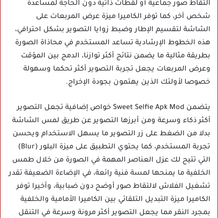
التقاط صور جماعية أو لقطات ذاتية دون الحاجة لمساعدة
شخص آخر، كما توفر الكاميرا ميزة عرض المربعات على
الشاشة لتقسيم الإطار وضبط زوايا التصوير بشكل احترافي،
هذه الخطوط الإرشادية تساعد المستخدم في محاذاة الصورة
بطريقة مثالية ما يضمن نتائج أكثر توازنا، الدمج بين المؤقت
وعرض المربعات يجعل تجربة التصوير أكثر تحكما وسهولة
خصوصا لأولئك الذين يهتمون بجودة الإخراج.
يتضمن Sweet Selfie Apk Mod خواص إضافية تجعل التصوير
أكثر ذكاء وسرعة ومن أبرزها التصوير عن طريق لمس الشاشة
بدلا من الضغط على زر التصوير ما يسهل الاستخدام ويحسن
تجربة المستخدم، كما يحتوي التطبيق على ميزة البلور (Blur)
التي تتيح لك عزل العناصر المهمة في الصورة من خلال طمس
الخلفية ما يمنحها لمسة فنية رائعة، في الإضاءة الضعيفة تقدر
تشغيل الفلاش لالتقاط صور أوضح دون ضبابية، وأخيرا توفر
الكاميرا ميزة التبديل التلقائي بين الكاميرا الأمامية والخلفية
بمجرد النقر مما يجعل التصوير أكثر مرونة وسرعة في التنقل