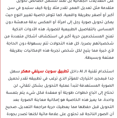
على التعديلات الجمالية بل تمتد لتشمل خصائص تحويل
متقدمة مثل تعديل العمر، تقدر مثلا رؤية كيف ستبدو في سن
أكبر أو أصغر بطريقة واقعية، كما تتوفر خاصية تغيير النوع حيث
يمكن تحويل صورة رجل إلى امرأة أو العكس بدقة مدهشة دون
المساس بالتفاصيل الطبيعية للصورة، هذه الأدوات الذكية
تمنح المستخدمين حرية أكبر في استكشاف أشكال متعددة من
شخصياتهم بصريا، كل هذه التحولات تتم بسهولة دون الحاجة
لأي خبرة مما يتيح لكل شخص تجربة هذه الإمكانيات بطريقة
ممتعة وبسيطة.
استخدام تقنية الـ AI داخل
تطبيق سويت سيلفي مهكر
سهل
جدا فبمجرد اختيارك للمؤثر الذي ترغب في تطبيقه تقدر تحميل
الصورة المستهدفة لتبدأ عملية التحويل بشكل تلقائي، لن
تحتاج إلى اتباع خطوات طويلة أو معقدة فكل شيء يتم بلمسة
واحدة، ما يميز هذه الخاصية هو إمكانية معاينة الصورة بعد
التحويل قبل حفظها مما يعطيك حرية مراجعة التعديل، صحيح
أن الصور الناتجة قد تحتوي على علامة مائية لكنها تصدر بجودة