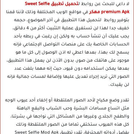
لا داعي للبحث عن روابط ل
تحميل تطبيق Sweet Selfie
premium Apk مهكر
في مواقع الويب المختلفة وذلك لأننا قمنا
بتوفير روابط لتحميل هذا التطبيق في آخر الموضوع، حجمه
خفيف جدا لهذا لن تستغرق عملية التثبيت أكثر من 4 دقائق،
يجب عليك أن تنشأ حساب به ولكن إن رغبت في ربطه بأحد
الحسابات الخاصة بك على منصات التواصل الإجتماعي فإنه
يسمح لك بهذا، بعدها اعطي له اذن الوصول إلى كل ما هو
موجود على هاتفك من صور، بدون الأذن لن يعمل هذا التطبيق،
بعدها يمكن استخدامه دون قيود، حيث إنه مهما بلغت عدد
الصور التي تريد إجراء تعديل عليها وإضافة لمسات جمالية فإنه
لن يقيدك.
تقدر وضع مكياج لأحد الصور الملتقطة أو إخفاء أحد عيوب الوجه
مثل اتساع مسامات البشرة وحب الشباب والبقع الباهتة
والطفح الجلدي وغيرها من المشاكل التي نواجها في بشرتنا،
كل هذه العيوب ستختفي تماما من الصور الملتقطة وذلك
بفضل أدواته المحترفة، تقدر تطبيق Sweet Selfie Mod Apk