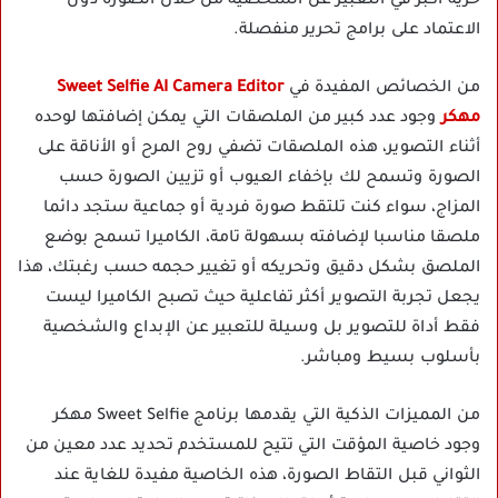
حرية أكبر في التعبير عن الشخصية من خلال الصورة دون
الاعتماد على برامج تحرير منفصلة.
من الخصائص المفيدة في
Sweet Selfie AI Camera Editor
مهكر
وجود عدد كبير من الملصقات التي يمكن إضافتها لوحده
أثناء التصوير، هذه الملصقات تضفي روح المرح أو الأناقة على
الصورة وتسمح لك بإخفاء العيوب أو تزيين الصورة حسب
المزاج، سواء كنت تلتقط صورة فردية أو جماعية ستجد دائما
ملصقا مناسبا لإضافته بسهولة تامة، الكاميرا تسمح بوضع
الملصق بشكل دقيق وتحريكه أو تغيير حجمه حسب رغبتك، هذا
يجعل تجربة التصوير أكثر تفاعلية حيث تصبح الكاميرا ليست
فقط أداة للتصوير بل وسيلة للتعبير عن الإبداع والشخصية
بأسلوب بسيط ومباشر.
من المميزات الذكية التي يقدمها برنامج Sweet Selfie مهكر
وجود خاصية المؤقت التي تتيح للمستخدم تحديد عدد معين من
الثواني قبل التقاط الصورة، هذه الخاصية مفيدة للغاية عند