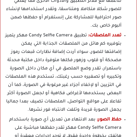
تناغمها مع فلاتر التطبيق والأدوات الأخرى مما يعطي
للصور شكلا متكاملا ومتناسقا، وتقدر استخدامها لإنشاء
صور احترافية للمشاركة على إنستغرام أو حفظها ضمن
ألبوم خاص بك.
تعدد الملصقات:
تطبيق Candy Selfie Camera مهكر يتميز
بتوفيره كم هائل من الملصقات الجذابة التي يمكن
إضافتها للصور، سواء أردت إضافة نظارات قبعات رموز
مضحكة أو قلوب وزهور فكلها متوفرة داخل مكتبة محدثة
باستمرار، تقدر وضع الملصق في أي مكان داخل الصورة
وتكبيره أو تصغيره حسب رغبتك، تستخدم هذه الملصقات
في التزيين أو لإخفاء أجزاء غير مرغوبة في الصورة، كما أن
البعض يستخدمها لأغراض فكاهية أو لجعل الصورة أكثر
تفاعلا على مواقع التواصل، الملصقات تضيف بعدا جماليا
يجعل الصورة فريدة وتلفت الانتباه فور نشرها.
حفظ الصور:
بعد الانتهاء من تعديل أي صورة باستخدام
Candy Selfie Camera مهكر تقدر حفظها مباشرة على
هاتفك بخطوة واحدة فقط، لا توجد إجراءات معقدة أو