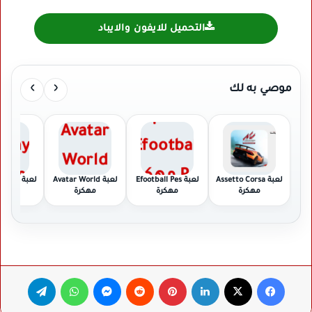
التحميل للايفون والايباد
›
‹
موصي به لك
لعبة Assetto Corsa
لعبة Efootball Pes
لعبة Avatar World
لعبة Granny مهكرة
مهكرة
مهكرة
مهكرة
فيسبوك
‫X
لينكدإن
بينتيريست
ماسنجر
واتساب
تيلقرام