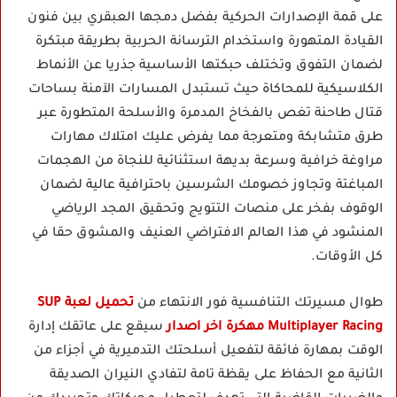
على قمة الإصدارات الحركية بفضل دمجها العبقري بين فنون
القيادة المتهورة واستخدام الترسانة الحربية بطريقة مبتكرة
لضمان التفوق وتختلف حبكتها الأساسية جذريا عن الأنماط
الكلاسيكية للمحاكاة حيث تستبدل المسارات الآمنة بساحات
قتال طاحنة تغص بالفخاخ المدمرة والأسلحة المتطورة عبر
طرق متشابكة ومتعرجة مما يفرض عليك امتلاك مهارات
مراوغة خرافية وسرعة بديهة استثنائية للنجاة من الهجمات
المباغتة وتجاوز خصومك الشرسين باحترافية عالية لضمان
الوقوف بفخر على منصات التتويج وتحقيق المجد الرياضي
المنشود في هذا العالم الافتراضي العنيف والمشوق حقا في
كل الأوقات.
طوال مسيرتك التنافسية فور الانتهاء من
تحميل لعبة SUP
Multiplayer Racing مهكرة اخر اصدار
سيقع على عاتقك إدارة
الوقت بمهارة فائقة لتفعيل أسلحتك التدميرية في أجزاء من
الثانية مع الحفاظ على يقظة تامة لتفادي النيران الصديقة