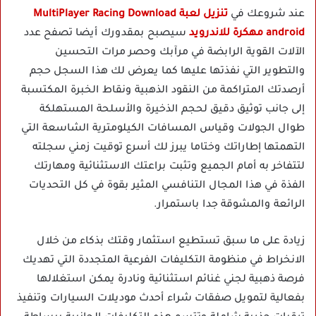
عند شروعك في
تنزيل لعبة MultiPlayer Racing Download
android مهكرة للاندرويد
سيصبح بمقدورك أيضا تصفح عدد
الآلات القوية الرابضة في مرآبك وحصر مرات التحسين
والتطوير التي نفذتها عليها كما يعرض لك هذا السجل حجم
أرصدتك المتراكمة من النقود الذهبية ونقاط الخبرة المكتسبة
إلى جانب توثيق دقيق لحجم الذخيرة والأسلحة المستهلكة
طوال الجولات وقياس المسافات الكيلومترية الشاسعة التي
التهمتها إطاراتك وختاما يبرز لك أسرع توقيت زمني سجلته
لتتفاخر به أمام الجميع وتثبت براعتك الاستثنائية ومهارتك
الفذة في هذا المجال التنافسي المثير بقوة في كل التحديات
الرائعة والمشوقة جدا باستمرار.
زيادة على ما سبق تستطيع استثمار وقتك بذكاء من خلال
الانخراط في منظومة التكليفات الفرعية المتجددة التي تهديك
فرصة ذهبية لجني غنائم استثنائية ونادرة يمكن استغلالها
بفعالية لتمويل صفقات شراء أحدث موديلات السيارات وتنفيذ