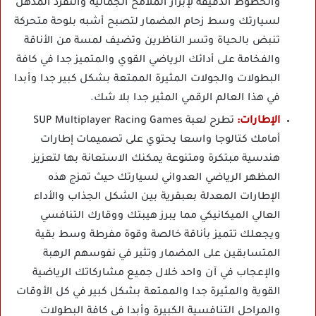
والخطوط الدقيقة لإبراز الملامح الجمالية والتفرد المذهل
لسيارتك وسط زحام المضمار لتصبح أشبه بلوحة متحركة
تنبض بالحياة وتسر الناظرين وتضيف لمسة من الأناقة
والفخامة على أدائك الرياضي القوي والمتميز جدا في كافة
البطولات والجولات المثيرة الممتعة بشكل كبير جدا وأبدا
في هذا العالم الرقمي المثير جدا بلا شك.
الإطارات:
تطرح لعبة SUP Multiplayer Racing Games
أمامك كتالوجا واسعا يحتوي على تصميمات إطارات
هندسية مبتكرة ومتنوعة يمكنك الاستعانة بها لتعزيز
المظهر الرياضي العدواني لسيارتك حيث تمزج هذه
الإطارات المعدلة بعبقرية بين الشكل الجذاب والأداء
العالي الميكانيكي مما يبرز هيبتك ووقارك التنافسي
ويجعلك تتميز بأناقة خالصة وقوة مفرطة وسط بقية
المتسابقين على المضمار وتثير في نفوسهم الرهبة
والإعجاب في آن واحد خلال جميع مشاركاتك الرياضية
القوية والمثيرة جدا والممتعة بشكل كبير في كل الأوقات
والمراحل التنافسية الكبيرة وأبدا في كافة البطولات