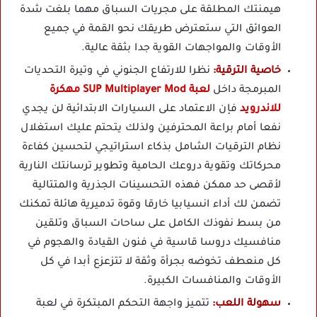
هيمنتك المطلقة على مجريات السباق مهما بلغت شدة
العوائق التي ستعترض طريقك نحو القمة في جميع
الأوقات والمواجهات القوية جدا بثقة عالية.
خاصية الترقية:
نظرا للارتفاع الجنوني في وتيرة التحديات
المبرمجة داخل
لعبة SUP Multiplayer Mod مهكرة
للاندرويد
فإن الاعتماد على السيارات الابتدائية لن يجدي
نفعا أمام براعة المحترفين ولذلك يتحتم عليك استغلال
نظام الترقيات الشامل بذكاء استراتيجي لتحسين كفاءة
محركاتك وتقوية دروعك الحامية وتطوير ترسانتك النارية
لأقصى حد ممكن فهذه التحسينات الجذرية والمتتالية
تضمن لك أداء انسيابيا خارقا وقوة تدميرية هائلة تمكنك
من بسط نفوذك الكامل على ساحات السباق وتلقين
منافسيك دروسا قاسية في فنون القيادة والهجوم في
كل منعطف تخوضه بجرأة وثقة لا تتزعزع أبدا في كل
الأوقات والمنافسات الكبيرة.
سهولة اللعب:
تتميز واجهة التحكم المبتكرة في لعبة