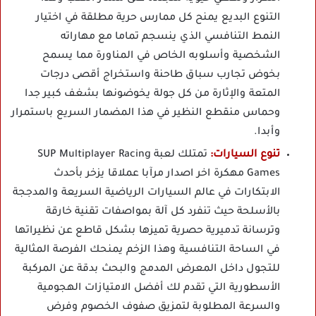
التنوع البديع يمنح كل ممارس حرية مطلقة في اختيار
النمط التنافسي الذي ينسجم تماما مع مهاراته
الشخصية وأسلوبه الخاص في المناورة مما يسمح
بخوض تجارب سباق طاحنة واستخراج أقصى درجات
المتعة والإثارة من كل جولة يخوضونها بشغف كبير جدا
وحماس منقطع النظير في هذا المضمار السريع باستمرار
وأبدا.
تنوع السيارات:
تمتلك لعبة SUP Multiplayer Racing
Games مهكرة اخر اصدار مرآبا عملاقا يزخر بأحدث
الابتكارات في عالم السيارات الرياضية السريعة والمدججة
بالأسلحة حيث تنفرد كل آلة بمواصفات تقنية خارقة
وترسانة تدميرية حصرية تميزها بشكل قاطع عن نظيراتها
في الساحة التنافسية وهذا الزخم يمنحك الفرصة المثالية
للتجول داخل المعرض المدمج والبحث بدقة عن المركبة
الأسطورية التي تقدم لك أفضل الامتيازات الهجومية
والسرعة المطلوبة لتمزيق صفوف الخصوم وفرض