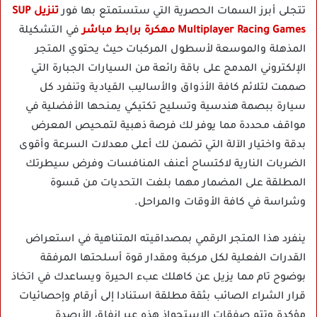
تتجلى أبرز السمات الحصرية التي ستستمتع بها فور
تنزيل SUP
Multiplayer Racing Games مهكرة برابط مباشر
في التشكيلة
المذهلة والموسعة لأسطول المركبات حيث يحتوي المتجر
الإلكتروني المدمج على باقة رائعة من السيارات الجبارة التي
صممت لتلائم كافة الأذواق والأساليب القيادية وتنفرد كل
سيارة ببصمة هندسية وتسليح تكتيكي يمنحها الأفضلية في
مواقف محددة مما يوفر لك فرصة ذهبية لتمحيص المعرض
بدقة واختيار الآلة التي تضمن لك أعلى معدلات السرعة وأقوى
الضربات النارية لاكتساح أعنف المنافسات وفرض سيطرتك
المطلقة على المضمار مهما بلغت التحديات من قسوة
وشراسة في كافة الأوقات والمراحل.
ينفرد هذا المتجر الرقمي بمصداقيته المتناهية في استعراض
القدرات الفعلية لكل مركبة ومقدار قوة أسلحتها المرفقة
بوضوح تام مما يزيل عن كاهلك عبء الحيرة ويساعدك في اتخاذ
قرار الشراء الصائب بثقة مطلقة استنادا إلى أرقام وإحصائيات
مؤكدة وتتم صفقات الاستحواذ هذه عبر إنفاق الأرصدة