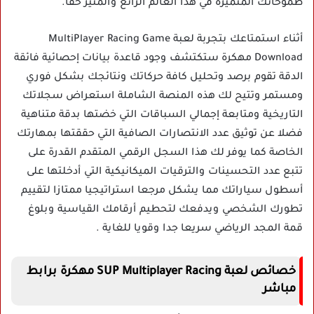
طموحاتك المتميزة في هذا العالم الرائع والمثير حقا.
أثناء استمتاعك بتجربة لعبة MultiPlayer Racing Game
Download مهكرة ستكتشف وجود قاعدة بيانات إحصائية فائقة
الدقة تقوم برصد وتحليل كافة حركاتك ونتائجك بشكل فوري
ومستمر وتتيح لك هذه المنصة الشاملة استعراض سجلاتك
التاريخية ومتابعة إجمالي السباقات التي خضتها بدقة متناهية
فضلا عن توثيق عدد الانتصارات الصافية التي حققتها بمهارتك
الخاصة كما يوفر لك هذا السجل الرقمي المتقدم القدرة على
تتبع عدد التحسينات والترقيات الميكانيكية التي أدخلتها على
أسطول سياراتك مما يشكل مرجعا استراتيجيا ممتازا لتقييم
تطورك الشخصي ويدفعك لتحطيم أرقامك القياسية وبلوغ
قمة المجد الرياضي سريعا جدا وقويا للغاية .
خصائص لعبة SUP Multiplayer Racing مهكرة برابط
مباشر