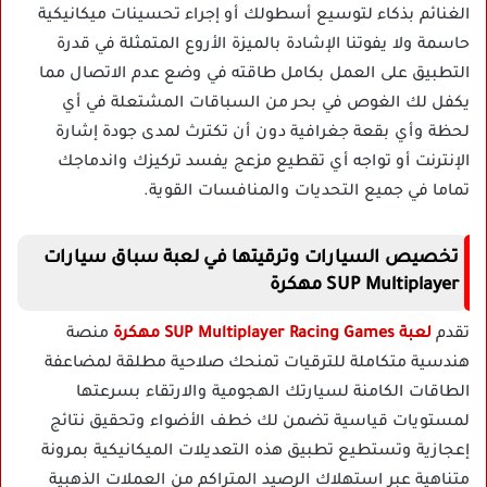
الغنائم بذكاء لتوسيع أسطولك أو إجراء تحسينات ميكانيكية
حاسمة ولا يفوتنا الإشادة بالميزة الأروع المتمثلة في قدرة
التطبيق على العمل بكامل طاقته في وضع عدم الاتصال مما
يكفل لك الغوص في بحر من السباقات المشتعلة في أي
لحظة وأي بقعة جغرافية دون أن تكترث لمدى جودة إشارة
الإنترنت أو تواجه أي تقطيع مزعج يفسد تركيزك واندماجك
تماما في جميع التحديات والمنافسات القوية.
تخصيص السيارات وترقيتها في لعبة سباق سيارات
SUP Multiplayer مهكرة
تقدم
لعبة SUP Multiplayer Racing Games مهكرة
منصة
هندسية متكاملة للترقيات تمنحك صلاحية مطلقة لمضاعفة
الطاقات الكامنة لسيارتك الهجومية والارتقاء بسرعتها
لمستويات قياسية تضمن لك خطف الأضواء وتحقيق نتائج
إعجازية وتستطيع تطبيق هذه التعديلات الميكانيكية بمرونة
متناهية عبر استهلاك الرصيد المتراكم من العملات الذهبية