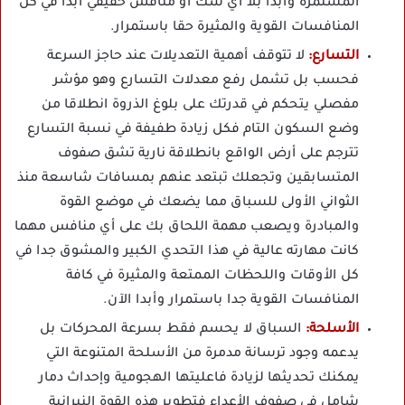
المستمرة وأبدا بلا أي شك أو منافس حقيقي أبدا في كل
المنافسات القوية والمثيرة حقا باستمرار.
التسارع:
لا تتوقف أهمية التعديلات عند حاجز السرعة
فحسب بل تشمل رفع معدلات التسارع وهو مؤشر
مفصلي يتحكم في قدرتك على بلوغ الذروة انطلاقا من
وضع السكون التام فكل زيادة طفيفة في نسبة التسارع
تترجم على أرض الواقع بانطلاقة نارية تشق صفوف
المتسابقين وتجعلك تبتعد عنهم بمسافات شاسعة منذ
الثواني الأولى للسباق مما يضعك في موضع القوة
والمبادرة ويصعب مهمة اللحاق بك على أي منافس مهما
كانت مهارته عالية في هذا التحدي الكبير والمشوق جدا في
كل الأوقات واللحظات الممتعة والمثيرة في كافة
المنافسات القوية جدا باستمرار وأبدا الآن.
الأسلحة:
السباق لا يحسم فقط بسرعة المحركات بل
يدعمه وجود ترسانة مدمرة من الأسلحة المتنوعة التي
يمكنك تحديثها لزيادة فاعليتها الهجومية وإحداث دمار
شامل في صفوف الأعداء فتطوير هذه القوة النيرانية