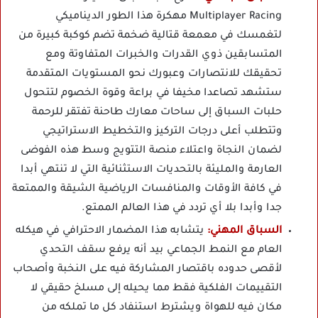
Multiplayer Racing مهكرة هذا الطور الديناميكي
لتغمسك في معمعة قتالية ضخمة تضم كوكبة كبيرة من
المتسابقين ذوي القدرات والخبرات المتفاوتة ومع
تحقيقك للانتصارات وعبورك نحو المستويات المتقدمة
ستشهد تصاعدا مخيفا في براعة وقوة الخصوم لتتحول
حلبات السباق إلى ساحات معارك طاحنة تفتقر للرحمة
وتتطلب أعلى درجات التركيز والتخطيط الاستراتيجي
لضمان النجاة واعتلاء منصة التتويج وسط هذه الفوضى
العارمة والمليئة بالتحديات الاستثنائية التي لا تنتهي أبدا
في كافة الأوقات والمنافسات الرياضية الشيقة والممتعة
جدا وأبدا بلا أي تردد في هذا العالم الممتع.
السباق المهني:
يتشابه هذا المضمار الاحترافي في هيكله
العام مع النمط الجماعي بيد أنه يرفع سقف التحدي
لأقصى حدوده باقتصار المشاركة فيه على النخبة وأصحاب
التقييمات الفلكية فقط مما يحيله إلى مسلخ حقيقي لا
مكان فيه للهواة ويشترط استنفاد كل ما تملكه من