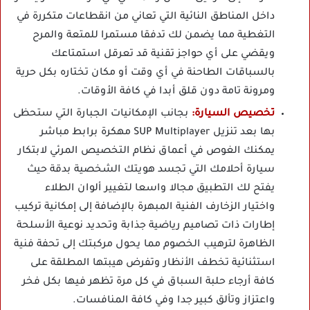
داخل المناطق النائية التي تعاني من انقطاعات متكررة في
التغطية مما يضمن لك تدفقا مستمرا للمتعة والمرح
ويقضي على أي حواجز تقنية قد تعرقل استمتاعك
بالسباقات الطاحنة في أي وقت أو مكان تختاره بكل حرية
ومرونة تامة دون قلق أبدا في كافة الأوقات.
تخصيص السيارة:
بجانب الإمكانيات الجبارة التي ستحظى
بها بعد تنزيل SUP Multiplayer مهكرة برابط مباشر
يمكنك الغوص في أعماق نظام التخصيص المرئي لابتكار
سيارة أحلامك التي تجسد هويتك الشخصية بدقة حيث
يفتح لك التطبيق مجالا واسعا لتغيير ألوان الطلاء
واختيار الزخارف الفنية المبهرة بالإضافة إلى إمكانية تركيب
إطارات ذات تصاميم رياضية جذابة وتحديد نوعية الأسلحة
الظاهرة لترهيب الخصوم مما يحول مركبتك إلى تحفة فنية
استثنائية تخطف الأنظار وتفرض هيبتها المطلقة على
كافة أرجاء حلبة السباق في كل مرة تظهر فيها بكل فخر
واعتزاز وتألق كبير جدا وفي كافة المنافسات.