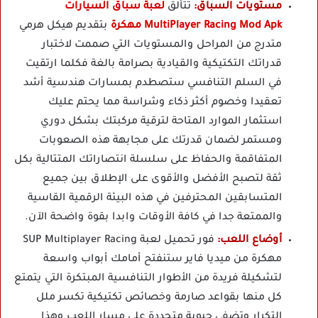
مستويات السباق:
تتألق
لعبة سباق السيارات
MultiPlayer Racing Mod Apk مهكرة
بتقديم هيكل هرمي
متدرج من المراحل والمستويات التي صممت لاختبار
قدراتك التكتيكية والقيادية بصرامة بالغة فكلما ارتقيت
في السلم التنافسي ستصطدم بمسارات هندسية أشد
تعقيدا وخصوم أكثر ذكاء وشراسة مما يحتم عليك
استثمار الموارد المتاحة لترقية مركبتك بشكل دوري
ومستمر لضمان قدرتك على مجابهة هذه الصعوبات
المتفاقمة والحفاظ على سلسلة انتصاراتك المتتالية بكل
ثقة لتصبح الأفضل والأقوى على الإطلاق بين جميع
المتسابقين المحترفين في هذه البيئة الرقمية القاسية
والممتعة جدا في كافة الأوقات وابدا بقوة واضحة الآن.
أوضاع اللعب:
فور تحميل لعبة SUP Multiplayer Racing
مهكرة من ميديا فاير ستنفتح أمامك أبواب واسعة
لتشكيلة فريدة من الأطوار التنافسية المبتكرة التي يتمتع
كل منها بقواعد صارمة وخصائص تكتيكية تكسر ملل
التكرار وتضفي حيوية متجددة على مسار اللعب وهذا