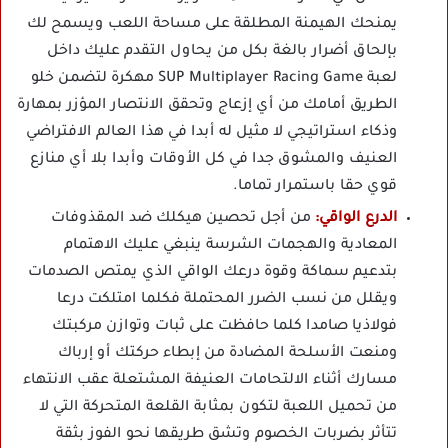
يمنحك الهيمنة المطلقة على مساحة اللعب ويسمح لك
بإلحاق أضرار بالغة بكل من يحاول التقدم عليك داخل
لعبة SUP Multiplayer Racing Game مهكرة لتضمن خلو
الطريق أمامك من أي إزعاج وتحقق الانتصار المؤزر بمهارة
وذكاء استراتيجي لا مثيل له أبدا في هذا العالم الافتراضي
العنيف والمشوق جدا في كل الأوقات وأبدا بلا أي منازع
قوي حقا باستمرار تماما.
الدرع الواقي:
من أجل تحصين هيكلك ضد المقذوفات
المعادية والهجمات الشرسة ينبغي عليك الاهتمام
بتدعيم سماكة وقوة درعك الواقي الذي يمتص الصدمات
ويقلل من نسب الضرر المحتملة فكلما امتلكت درعا
فولاذيا صامدا كلما حافظت على ثبات وتوازن مركبتك
ومنعت الأسلحة المضادة من إبطاء حركتك أو إرباك
مسارك أثناء الالتحامات العنيفة المشتعلة عقب الانتهاء
من تحميل اللعبة لتكون بمثابة القلعة المتحركة التي لا
تتأثر بضربات الخصوم وتشق طريقها نحو الفوز بثقة