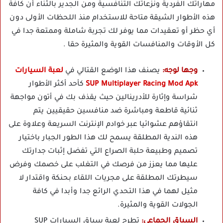
مهاراتك الفردية ونزعاتك التنافسية ومن الجدير بالثناء أن كافة
هذه الأطوار الشيقة متاحة للاستخدام منذ اللحظات الأولى دون
أي حظر أو تعقيدات مما يوفر لك تجربة شاملة وممتعة جدا في
كل الأوقات والمنافسات القوية والمثيرة حقا .
وجها لوجه:
يصنف هذا الوضع القتالي في
لعبة السيارات
SUP Multiplayer Racing Mod Apk
كأحد أكثر الأطوار
شراسة وإثارة للأدرينالين حيث يقذف بك في أتون مواجهة
ثنائية قاطعة ومباشرة ضد منافسين حقيقيين يتم
انتقاؤهم عشوائيا عبر خوادم الإنترنت السريعة وعلاوة على
هذه الندية المطلقة يسمح لك هذا الطور الجبار باختيار
تصميم وطبيعة حلبة الصراع التي تفضل إثبات جدارتك
عليها مما يعزز من فرصك في التغلب على خصمك وفرض
سيطرتك المطلقة على مجريات اللقاء بحنكة واقتدار لا
مثيل لهما في هذا التحدي الرائع جدا وأبدا في كافة
الجولات القوية والمثيرة.
السباق الجماعي:
تطرح لعبة سباق السيارات SUP