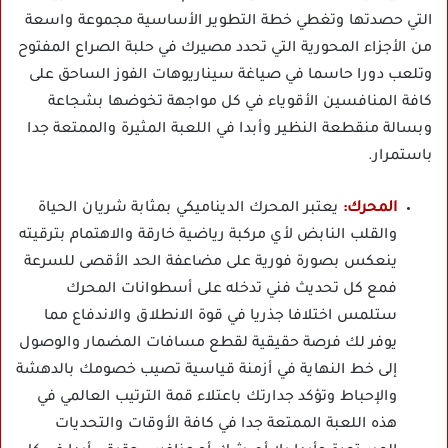
التي حصدتها وتغطي خطة التطوير الأساسية مجموعة واسعة
من الأجزاء المحورية التي تحدد مصيرك في حلبة الصراع المفتوح
وتلعب دورا حاسما في صياغة سيناريوهات الفوز الساحق على
كافة المنافسين الأقوياء في كل مواجهة تخوضها بشجاعة
وبسالة منقطعة النظير وأبدا في اللعبة المثيرة والممتعة جدا
باستمرار.
المحرك:
يعتبر المحرك الديناميكي بمثابة شريان الحياة
والقلب النابض لأي مركبة رياضية خارقة والاهتمام بترقيته
ينعكس بصورة فورية على مضاعفة الحد الأقصى للسرعة
فمع كل تحديث فني تدخله على أسطوانات المحرك
ستلمس اختلافا جذريا في قوة الانطلاق والاندفاع مما
يوفر لك فرصة حقيقية لقطع مسافات المضمار والوصول
إلى خط النهاية في أزمنة قياسية تصيب خصومك بالدهشة
والإحباط وتؤكد جدارتك باعتلاء قمة الترتيب العالمي في
هذه اللعبة الممتعة جدا في كافة الأوقات والتحديات