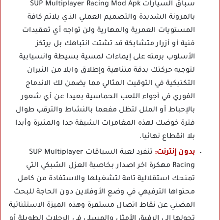
سباق السيارات SUP Multiplayer Racing Mod Apk
بالمرونة الشديدة والتصميم العملي الذي يلائم كافة
المستويات العمرية والمهارية ولن تواجه أي تعقيدات
فنية أو أزرار متشابكة قد تشتت انتباهك بل يرتكز
الأسلوب برمته على إيماءات لمسية بسيطة وانسيابية
لتوجيه حركتك بدقة متناهية وإطلاق وابلا من النيران
التكتيكية في التوقيت المثالي مما يضمن لك الاندماج
الفوري في أجواء اللعب الحماسية بعيدا عن أي شعور
بالإحباط أو الملل لتظل مفعما بالنشاط والترقب طوال
فترة خوضك لهذه المغامرات الشيقة جدا والمثيرة وأبدا
بلا انقطاع نهائيا.
بدون إنترنت:
تنفرد لعبة السباقات SUP Multiplayer
Racing مهكرة اخر اصدار بخاصية العزل الشبكي التي
تمنحك استقلالية تامة لتشغيلها والاستفادة من كامل
محتواها الترفيهي في وضع الأوفلاين دون الحاجة للبحث
المضني عن نقاط اتصال مستقرة وهذه الميزة الاستثنائية
تحولها إلى الرفيق الأمثل والمسلي في الرحلات الطويلة أو