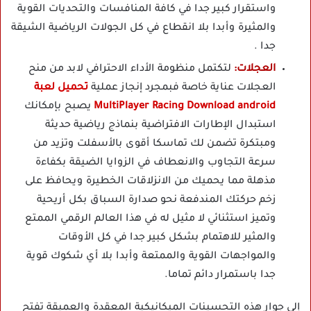
واستقرار كبير جدا في كافة المنافسات والتحديات القوية
والمثيرة وأبدا بلا انقطاع في كل الجولات الرياضية الشيقة
جدا .
العجلات:
لتكتمل منظومة الأداء الاحترافي لابد من منح
العجلات عناية خاصة فبمجرد إنجاز عملية
تحميل لعبة
MultiPlayer Racing Download android
يصبح بإمكانك
استبدال الإطارات الافتراضية بنماذج رياضية حديثة
ومبتكرة تضمن لك تماسكا أقوى بالأسفلت وتزيد من
سرعة التجاوب والانعطاف في الزوايا الضيقة بكفاءة
مذهلة مما يحميك من الانزلاقات الخطيرة ويحافظ على
زخم حركتك المندفعة نحو صدارة السباق بكل أريحية
وتميز استثنائي لا مثيل له في هذا العالم الرقمي الممتع
والمثير للاهتمام بشكل كبير جدا في كل الأوقات
والمواجهات القوية والممتعة وأبدا بلا أي شكوك قوية
جدا باستمرار دائم تماما.
إلى جوار هذه التحسينات الميكانيكية المعقدة والعميقة تفتح