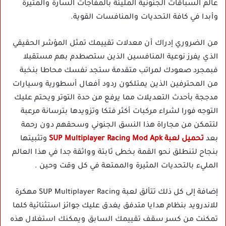
عالم السباقات الجنونية المليئة بالمفاجآت السارة والمثيرة
وأبدا في كافة التحديات والمنافسات القوية.
من الضروري إدراك أن معدلات تقييمك تمثل المؤشر الحقيقي
الذي يفرز نوعية المنافسين الذين ستصطدم بهم مستقبلا
فبمجرد صعودك لمراتب متقدمة ستجد نفسك محاطا بنخبة
من المحترفين الذين يمتلكون ردود أفعال أسطورية وسيارات
مدججة بأحدث التعديلات مما يرفع من حدة التوتر ويحتم عليك
التوجه فورا لشراء مركبات أكثر فتكا وتزويدها بترسانة مرعبة
لتتمكن من مجاراة هذا النسق الجنوني وسحقهم دون رحمة
بعد
تحميل لعبة SUP Multiplayer Racing Mod Apk
وتثبيتها
بنجاح لتنطلق نحو القمة بخطى ثابتة وواثقة جدا في هذا العالم
المليء بالتحديات المثيرة والممتعة في كل وقت وحين .
إضافة إلى كل ذلك تتألق لعبة SUP Multiplayer Racing مهكرة
للاندرويد بنظام هدايا متدفق يغدق عليك جوائز استثنائية كلما
تمكنت من كسر سقف تقييمك السابق ويمكنك استغلال هذه