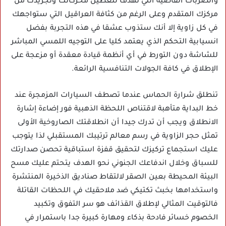
والضربات القاضية التي تهدف لتعطيل محركاتك وتجريدك من
مركزك المتقدم وعلى الرغم من كثافة العراقيل التي ستواجهك
في كل زاوية إلا أنك ستذوب عشقا في هذه التجربة بفضل
انسيابية التحكم الذي يعتمد كليا على التوجيه اللمسي المباشر
للشاشة دون التورط في أي أنظمة قيادة معقدة أو مزعجة على
الإطلاق في كافة الجولات التنافسية الرائعة.
تنطلق شرارة الحماس عندما تصطف السيارات المزمجرة عند
خط البداية متأهبة لاقتناص اللحظة الذهبية فور إضاءة إشارة
الانطلاق ويجب أن تدرك جيدا أن انطلاقتك الصاروخية الأولى
تمثل حجر الزاوية في رسم معالم ترتيبك المستقبلي لذا يتوجب
عليك استجماع تركيزك لتحقيق قفزة استباقية تحصن صدارتك
للسباق وخلال اندفاعك الجنوني نحو الهدف يتحتم عليك مسح
البيئة المحيطة بعين الصقر لالتقاط صناديق الذخيرة المنتشرة
واستخدامها بخبث تكتيكي ضد ملاحقيك في اللحظات القاتلة
فالتوقيت المثالي لإطلاق القذائف هو سر التفوق وتكبيد
الخصوم خسائر فادحة بذكاء ومهارة كبيرة جدا باستمرار في