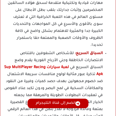
مهارات قيادية وتكتيكية متقدمة لسحق هؤلاء السائقين
المخضرمين وإثبات جدارتك بلقب بطل الأبطال على
مستوى العالم في هذه اللعبة الخرافية التي لا تعترف
سوى بالأقوى والأسرع في كل المواجهات والتحديات
الكبيرة جدا والمثيرة للاهتمام بشكل واضح في كافة
الظروف والأوقات الصعبة والممتعة حقا باستمرار
تحديدا.
السباق السريع:
للأشخاص الشغوفين باقتناص
الانتصارات الخاطفة وجني الأرباح الفورية يقدم وضع
السباق السريع في
لعبة سيارات Sup MultiPlayer Racing
Apk
تذكرة عبور مثالية لولوج منافسات سريعة الاشتعال
ضد خصوم مجهولين بهدف حصد كميات وفيرة من النقود
والمكافآت السخية في لمح البصر ودون تكبد عناء الغوص
في تعقيدات البطولات الطويلة والمرهقة مما يجعله
الخيار الترفيهي الأفضل لتمضية أوقات الفراغ القصيرة
انضم إلى قناة التليجرام
بمتعة وفائدة مزدوجة لا تقدر بثمن في هذا العالم الرقمي