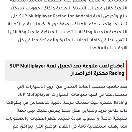
ترقيات جذرية شاملة وتتسم هذه التكليفات الجانبية ببساطة
التنفيذ خلال مجريات السباق العادية وتكافئ جهودك بسخاء
بالغ وتحرص لعبة SUP Multiplayer Racing for Android على
تنشيط وتجديد هذه الأهداف بصفة دورية لضمان بقاء التجربة
الترفيهية متجددة وحافلة بالتحديات المبتكرة والمشوقة التي لا
تنتهي أبدا في كافة الجولات المثيرة والممتعة جدا في كل
الأوقات الرائعة جدا.
أوضاع لعب متنوعة بعد تحميل لعبة SUP Multiplayer
Racing مهكرة اخر اصدار
تعد خاصية تشعب أنماط التحدي من أروع الامتيازات التي
ستصادفها في لعبة سباقات السيارات SUP Multiplayer
Racing مهكرة حيث تمنحك فرصة ذهبية للانغماس في بطولات
ذات طابع فريد ومتباين فكل نمط يفرض عليك تبني خطة
تكتيكية خاصة وأسلوب قيادة متجدد لقهر العقبات والصعوبات
مما يهبك استقلالية تامة في انتقاء الوضع الذي يتوافق مع