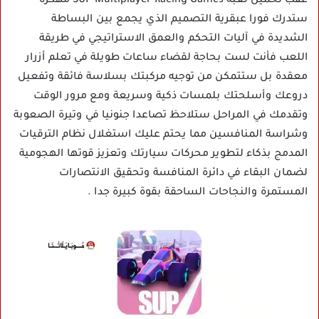
عقب تحميل لعبة SUP Multiplayer Racing Games مهكرة
ستدرك فورا عبقرية التصميم الذي يجمع بين البساطة
الشديدة في آليات التحكم والعمق الاستراتيجي في طريقة
اللعب فأنت لست بحاجة لقضاء ساعات طويلة في تعلم أزرار
معقدة بل ستتمكن من توجيه مركبتك بسلاسة فائقة وتفعيل
دروعك وأسلحتك بلمسات ذكية وسريعة ومع مرور الوقت
وتقدمك في المراحل ستلاحظ تصاعدا جنونيا في وتيرة الصعوبة
وشراسة المنافسين مما يحتم عليك استغلال نظام الترقيات
المدمج بذكاء لتطوير محركات سيارتك وتعزيز قوتها الهجومية
لضمان البقاء في دائرة المنافسة وتحقيق الانتصارات
المستمرة والنجاحات الساحقة بقوة كبيرة جدا .