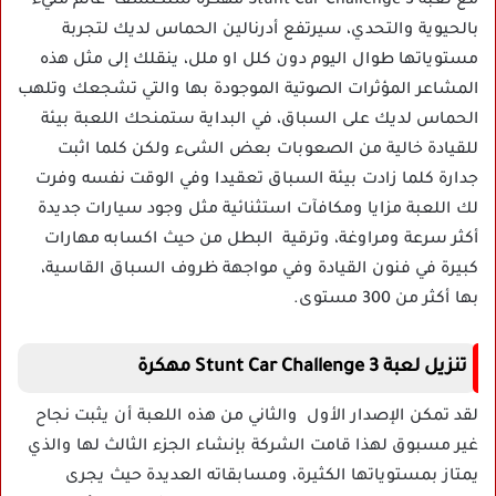
مع لعبة Stunt Car Challenge 3 مهكرة ستكتشف عالم مليء
بالحيوية والتحدي، سيرتفع أدرنالين الحماس لديك لتجربة
مستوياتها طوال اليوم دون كلل او ملل، ينقلك إلى مثل هذه
المشاعر المؤثرات الصوتية الموجودة بها والتي تشجعك وتلهب
الحماس لديك على السباق، في البداية ستمنحك اللعبة بيئة
للقيادة خالية من الصعوبات بعض الشىء ولكن كلما اثبت
جدارة كلما زادت بيئة السباق تعقيدا وفي الوقت نفسه وفرت
لك اللعبة مزايا ومكافآت استثنائية مثل وجود سيارات جديدة
أكثر سرعة ومراوغة، وترقية البطل من حيث اكسابه مهارات
كبيرة في فنون القيادة وفي مواجهة ظروف السباق القاسية،
بها أكثر من 300 مستوى.
تنزيل لعبة Stunt Car Challenge 3 مهكرة
لقد تمكن الإصدار الأول والثاني من هذه اللعبة أن يثبت نجاح
غير مسبوق لهذا قامت الشركة بإنشاء الجزء الثالث لها والذي
يمتاز بمستوياتها الكثيرة، ومسابقاته العديدة حيث يجرى