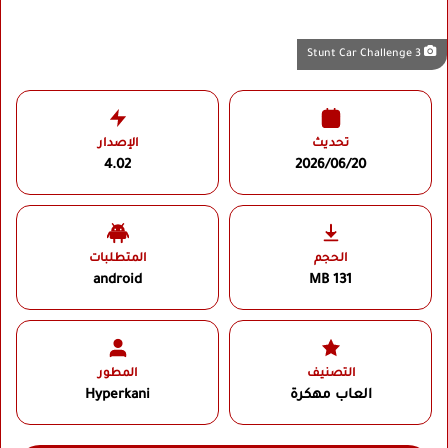
Stunt Car Challenge 3
تحديث
الإصدار
4.02
2026/06/20
الحجم
المتطلبات
android
131 MB
التصنيف
المطور
العاب مهكرة
Hyperkani‏