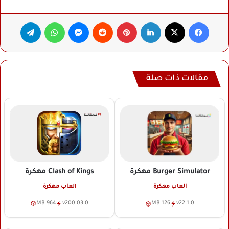
فيسبوك
‫X
لينكدإن
بينتيريست
ماسنجر
واتساب
تيلقرام
مقالات ذات صلة
Clash of Kings
مهكرة
Burger Simulator
مهكرة
العاب مهكرة
العاب مهكرة
964 MB
v200.03.0
126 MB
v22.1.0