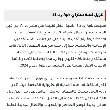
النهاية.
تنزيل لعبة ستراي Stray Apk
أصبحت Stray Apk اللعبة الأكثر تقييما على متجر Valve من قبل
المستخدمين طوال عام 2024 ، إذ يمنح Steam250 ألعاب
Steam درجة يتم تحديدها بناء على مراجعات المستخدمين
الإيجابية والسلبية، جنبا إلى جنب مع عدد اللاعبين الذين قاموا
بمراجعتها، وتبلغ نتيجة Stray حاليا 8.61 بناء على 42665
مستخدم منها 98٪ تقييم إيجابي، مما يجعلها تتصدر قائمة
الألعاب الأعلى تقييما على المنصة في طوال عام 2024 .
ستلعب كقط لطيف وبسيط بدون أي قوى أو قدرات خارقة،
تقدر استكشاف هذه المدينة الإلكترونية الضخمة حيث تقدر
رؤية الدمى تتحدث كالمعتاد، إنه مكان عالمي غني جدا، لكن ذيل
القطة يحاول فقط العودة إلى المنزل لأنه فقد، ستستكشف
أماكن جديدة لجمع العناصر والتحديات والألغاز الجديدة لحلها