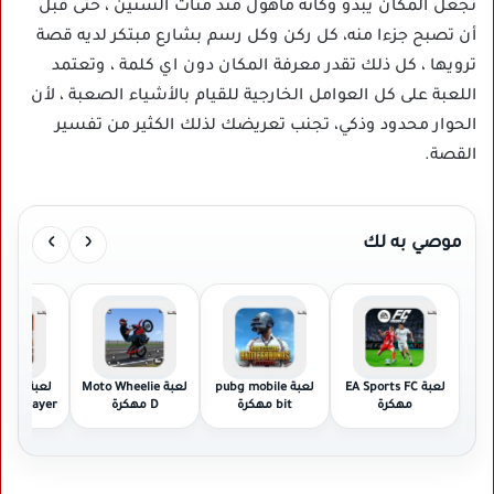
تجعل المكان يبدو وكأنه مأهول منذ مئات السنين ، حتى قبل
أن تصبح جزءا منه، كل ركن وكل رسم بشارع مبتكر لديه قصة
ترويها ، كل ذلك تقدر معرفة المكان دون اي كلمة ، وتعتمد
اللعبة على كل العوامل الخارجية للقيام بالأشياء الصعبة ، لأن
الحوار محدود وذكي، تجنب تعريضك لذلك الكثير من تفسير
القصة.
›
‹
موصي به لك
لعبة EA Sports FC
لعبة pubg mobile
لعبة Moto Wheelie
لعبة g
مهكرة
bit مهكرة
D مهكرة
Multiplayer مهك