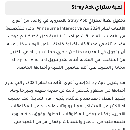
لعبة ستراي Stray Apk
تحميل لعبة ستراي
Stray Apk للاندرويد هي واحدة من أقوى
الألعاب لعام 2024 من Annapurna Interactive، وهي متخصصة
في الألعاب التفاعلية، تدور أحداث اللعبة حول قط ضائع ووحيد
فقد عائلته في مدينة ذات إضاءة خافتة، اللون الرهيب، كان عليه
أن يتجول في المدينة بحثا عن مخرج، مما تسبب له في الكثير
من المتاعب، في المقالة أدناه، تقدر تنزيل Stray for Android
مجانا والتعرف على أهم تفاصيل اللعبة وأحداثها الخاصة.
قم بتنزيل Stray Apk إحدى أقوى الألعاب لعام 2024، والتي تدور
أحداثها من منظور شخص ثالث في مدينة بعيدة وغير مألوفة،
يضيع القط، وبعد ضياع عائلته، يتجول في المدينة، مما يسبب
له الكثير من المشاكل مع الروبوتات والعديد من المخلوقات
الأخرى، وكذلك بعض المخلوقات الخطرة، وفوق ده كله، وجد
نفسه عليه حل الألغاز والتحديات لإكمال مراحل اللعبة حتى