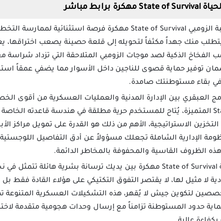
رابط مباشر
تمنحك لعبة الزومبي State of Survival مهكرة فرصة استثنائ
طلب منك جهداً مكثفاً لتحويله إلى قلعة حصينة يصعب اختراقها، ي
 الفخاخ الذكية لصد موجات الزومبي المتلاحقة التي تزداد شراسة مع
لضمان توفير حماية قصوى للناجين داخل الأسوار مما يضفي عمقاً استر
م في بقاء مستوطنتك صامدة.
دمج العبقري بين الإدارة المدنية والعمليات العسكرية من أقوى ا
لعبة State of Survival Mod Apk المتميزة، يُتاح للمستخدم حرية مطلقة في هندسة قاعدت
تخزين الاستراتيجية، الأهم من ذلك هو القدرة على تمويل مراكز الأ
نظومة الإدارية الشاملة تجعلك مسؤولاً عن أدق التفاصيل اللوجستية
 الظروف القاسية والمحفوفة بالمخاطر الدائمة.
يضع تنزيل لعبة State of Survival مهكرة بين يديك ترسانة بشرية هائلة
ية لا مثيل لها، لا يقتصر التفوق التكتيكي على هؤلاء القادة فقط ب
صصين لتكوين جيش لا يُقهر، هذه التشكيلات العسكرية المتنوعة ت
 حدود المستوطنة تزامناً مع إرسال وحدات هجومية متقدمة لاخترا
كفاءة عالية.