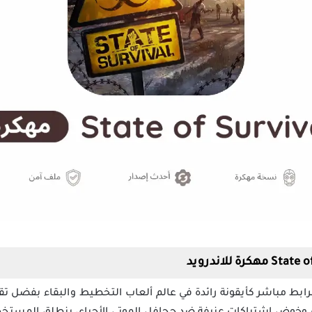
State of Survival مهكرة برابط مباشر كأيقونة رائدة في عالم ألعاب التخطيط والبق