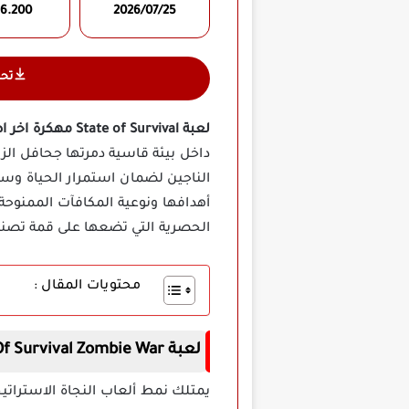
26.200
2026/07/25
تح
لعبة State of Survival مهكرة اخر اصدار
داخل بيئة قاسية دمرتها جحافل الز
الناجين لضمان استمرار الحياة وس
أهدافها ونوعية المكافآت الممنوح
الحصرية التي تضعها على قمة تصنيفا
محتويات المقال :
لعبة State Of Survival Zombie War مهكرة أخر إصدار
يمتلك نمط ألعاب النجاة الاسترات