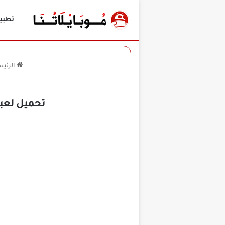
تطبي
الرئيس
‏تحميل لعبة State of Survival مهكرة للأندرويد APK أخر إصدار 