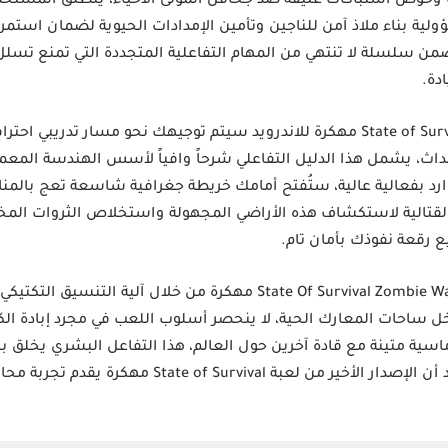
 وخوض اشتباكات عنيفة ضد جحافل الموتى الأحياء، ينطلق المستخد
سؤولية بناء ملاذ آمن للناجين وتأمين الإمدادات الحيوية لضمان استم
من سلسلة لا تنتهي من المهام التفاعلية المتجددة التي تمنع تسلل 
دة.
بمجرد الانتهاء من تحميل لعبة State of Survival مهكرة للاندرويد سيتم توجيهك نحو مس
داث، يشمل هذا الدليل التفاعلي شرحاً وافياً لأسس الهندسة المع
ارد بفعالية عالية، ستُفتح أمامك خريطة جغرافية شاسعة تعج بالمناط
القتالية لاستكشاف هذه الأراضي المجهولة واستخلاص الثروات المخ
 رقعة نفوذك بأمان تام.
تتجلى العبقرية البرمجية في لعبة State Of Survival Zombie War مهكرة من
اخل ساحات المعارك الحية، لا ينحصر أسلوب اللعب في مجرد إبادة 
سية متينة مع قادة آخرين حول العالم، هذا التفاعل البشري يخلق ب
مفتوح دائم التغير والتطور مما يؤكد أن الإصدار الأخير 