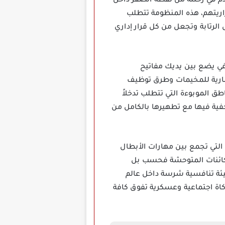
م في رحلته من نقطة الصفر داخل
راريتهم، هذه المنظومة تتطلب
الرتابة وتجعل من كل قرار إداري
ار تدريبي احترافي يضع بين يديك مفاتيح
مارية للمخيمات وطرق توظيف
ق الموبوءة التي تتطلب تدخلاً
فية فيها مع تطهيرها بالكامل من
 خلال آلية التنسيق التكتيكي التي تجمع بين مهارات الأبطال
الكائنات المتوحشة فحسب بل
يئة تنافسية شرسة داخل عالم
من لعبة State of Survival مهكرة يقدم تجربة محاكاة اجتماعية وعسكرية تفوق كافة