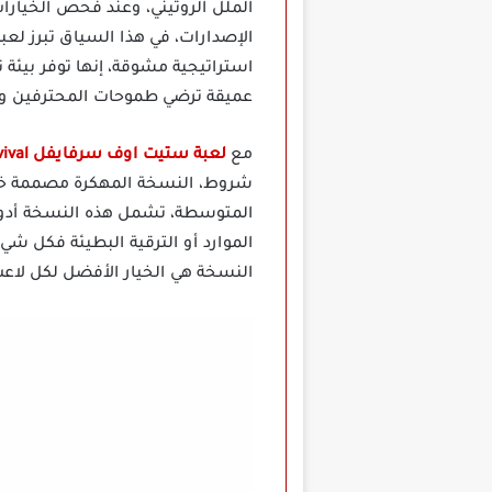
الملل الروتيني، وعند فحص الخيارات 
استراتيجية مشوقة، إنها توفر بيئة ت
عميقة ترضي طموحات المحترفين وا
مع
لعبة ستيت اوف سرفايفل
State of Survival مهكرة
شروط، النسخة المهكرة مصممة خصيص
المتوسطة، تشمل هذه النسخة أدوات 
الموارد أو الترقية البطيئة فكل ش
النسخة هي الخيار الأفضل لكل لاعب