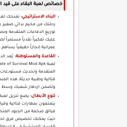
خصائص لعبة البقاء على قيد الحياة State of Survival مهكرة ب
البناء الاستراتيجي:
رحلتك من مخيم بدائي صغير يت
توزيع الدفاعات المتقدمة ونصب
عليك تفكيراً نقدياً مستمراً 
عمرانية إنجازاً حقيقياً يساه
القاعدة والمستوطنة:
يُعد ال
المتقدمة وتحديث مستودعات ال
قتالية وطبية حديثة، هذه الم
وتضمن ازدهار شعبك وسط هذه
تنوع الأبطال:
يتمتعون بمهارات قتالية وقياد
فيالق ضخمة من الجنود المتخ
حيث يمكنك تخصيص فرق لحماية
الفساد المنتشرة في الخريطة ب