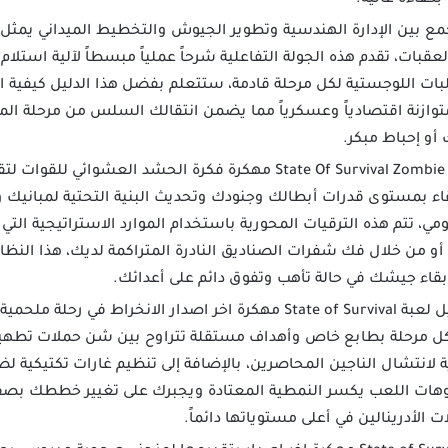
مع بين الإدارة الهندسية وتطوير الجيوش والتخطيط الميداني يمثل تحد
عقبات، تقدم هذه الجولة التفاعلية شرحاً عملياً مبسطاً لآلية استلام
ت اللوجستية لكل مرحلة قادمة، ستتعلم بفضل هذا الدليل كيفية ان
توازنة اقتصادياً وعسكرياً مما يضمن انتقالك السلس من مرحلة المب
 أو إحباط مبكر.
تتجاوز لعبة State Of Survival Zombie War مهكرة فكرة الحشد الع
قاء بمستوى قدرات أبطالك وجنودك وتحديث البنية التحتية لمبانيك 
مي، تتم هذه الترقيات المحورية باستخدام الموارد الاستراتيجية ال
و من خلال فك شفرات الصناديق النادرة المتراكمة لديك، هذا النظام
اء جيشك في حالة تأهب وتفوق دائم على أعدائك.
يضمن لك تحميل لعبة State of Survival مهكرة اخر اصدار الانخراط
ز كل مرحلة بطابع خاص وأهداف مستقلة تتراوح بين شن حملات تطهي
ة لانتشال الناجين المحاصرين، بالإضافة إلى تنظيم غارات تكتيكية ل
يوهات اللعب يكسر النمطية المعتادة ويجبرك على تغيير خططك بصف
الأدرينالين في أعلى مستوياتها دائماً.