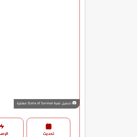
‏تحميل لعبة State of Survival مهكرة
تحديث
الإصد