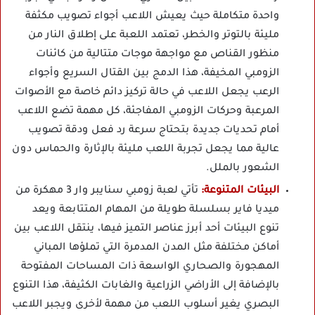
واحدة متكاملة حيث يعيش اللاعب أجواء تصويب مكثفة
مليئة بالتوتر والخطر، تعتمد اللعبة على إطلاق النار من
منظور القناص مع مواجهة موجات متتالية من كائنات
الزومبي المخيفة، هذا الدمج بين القتال السريع وأجواء
الرعب يجعل اللاعب في حالة تركيز دائم خاصة مع الأصوات
المرعبة وحركات الزومبي المفاجئة، كل مهمة تضع اللاعب
أمام تحديات جديدة بتحتاج سرعة رد فعل ودقة تصويب
عالية مما يجعل تجربة اللعب مليئة بالإثارة والحماس دون
الشعور بالملل.
البيئات المتنوعة:
تأتي لعبة زومبي سنايبر وار 3 مهكرة من
ميديا فاير بسلسلة طويلة من المهام المتتابعة ويعد
تنوع البيئات أحد أبرز عناصر التميز فيها، ينتقل اللاعب بين
أماكن مختلفة مثل المدن المدمرة التي تملؤها المباني
المهجورة والصحاري الواسعة ذات المساحات المفتوحة
بالإضافة إلى الأراضي الزراعية والغابات الكثيفة، هذا التنوع
البصري يغير أسلوب اللعب من مهمة لأخرى ويجبر اللاعب