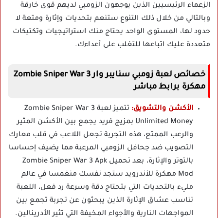
الزعماء الرئيسيين الذين يوجهون الزومبي لديهم قوى خارقة
وبالتالي من خلال ذلك التنوع ستنعم بتحديات وإثارة ومتعة لا
حدود لها، المستوى الواحد يحتاج منك استراتيجيات وتكتيكات
متعددة عليك اتباعها للتغلب على أعداءك.
خصائص لعبة زومبي سنايبر وار Zombie Sniper War 3
مهكرة برابط مباشر
الأكشن والتشويق:
تتميز لعبة Zombie Sniper War 3
Unlimited Money بمزيج فريد يجمع بين الأكشن المثير
والرعب الممتع، هذه التجربة تجعل اللاعب في قلب معارك
التصويب ضد جحافل الزومبي المرعبة مما يضيف إحساسا
بالتوتر والإثارة، بعد تحميل Zombie Sniper War 3 Apk
Mod مهكرة للأندرويد ستجد نفسك منغمسا في عالم
مليء بالتحديات التي بتحتاج دقة وسرعة رد فعل، اللعبة
تناسب عشاق الإثارة الذين يبحثون عن تجربة تجمع بين
المواجهات النارية والأجواء المخيفة التي تثير الأدرينالين.