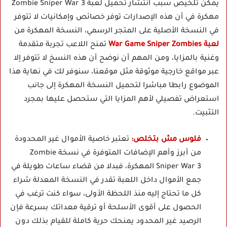
يمكن تلخيص سبب انتشار تحميل لعبة Zombie Sniper War 3
مهكرة في أن هذه الإصدارات توفر خصائص وإمكانيات لا تتوفر
في النسخة الأصلية على المتجر الرسمي، النسخة المهكرة من
لعبة War Game Sniper Zombies
تمنح اللاعب تجربة متقدمة
وغنية بالمزايا، ومن المهم أن نوضح أن هذه النسخ لا تتوفر إلا
عبر مواقع خارجية موثوقة مثل موقعنا، سنوفر لك في نهاية هذا
الموضوع رابطا مباشرا لتحميل النسخة المهكرة إلى جانب
استعراض تفصيلي لأهم المزايا التي ستحصل عليها بمجرد
التثبيت.
فلوس مش بتخلص:
تعتبر خاصية الأموال غير المحدودة
من أبرز وأهم الإضافات المتوفرة في نسخة Zombie
Sniper War 3 المهكرة، فبدلا من قضاء ساعات طويلة في
جمع الأموال داخل اللعبة تقدر في النسخة المعدلة شراء
كل ما تحتاج إليه منذ اللحظة الأولى، سواء كنت ترغب في
الحصول على أقوى الأسلحة أو ترقية معداتك بسرعة فإن
الرصيد غير المحدود يمنحك حرية كاملة للقيام بذلك دون