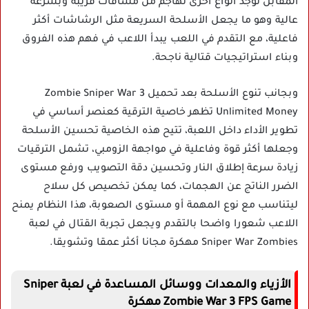
المقابل توجد أنواع أخرى تهاجم من مسافات قريبة وبسرعة
عالية وهو ما يجعل الأسلحة السريعة مثل الرشاشات أكثر
فاعلية، مع التقدم في اللعب يبدأ اللاعب في فهم هذه الفروق
وبناء استراتيجيات قتالية ناجحة.
وبجانب تنوع الأسلحة بعد تحميل Zombie Sniper War 3
Unlimited Money تظهر خاصية الترقية كعنصر أساسي في
تطوير الأداء داخل اللعبة، تتيح هذه الخاصية تحسين الأسلحة
وجعلها أكثر قوة وفاعلية في مواجهة الزومبي، تشمل الترقيات
زيادة سرعة إطلاق النار وتحسين دقة التصويب ورفع مستوى
الضرر الناتج عن الهجمات، كما يمكن تخصيص كل سلاح
ليتناسب مع نوع المهمة أو مستوى الصعوبة، هذا النظام يمنح
اللاعب شعورا واضحا بالتقدم ويجعل تجربة القتال في لعبة
Sniper War Zombies مهكرة مجانا أكثر عمقا وتشويقا.
الأزياء والمعدات ووسائل المساعدة في لعبة Sniper
Zombie War 3 FPS Game مهكرة