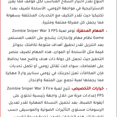
التنوع تقدر اختيار السلاح المناسب لكل موقف مما يعزز
الاستراتيجية في مواجهة الزومبي، الأسلحة تضيف بعدا
تكتيكيا حيث تقدر التكيف مع التحديات المختلفة بسهولة
مما يجعل كل معركة ممتعة ومثيرة.
المهام المحفزة:
توفر لعبة Zombie Sniper War 3 FPS
Game نظام مهام وإنجازات يشجع على اللعب المستمر،
بعد التنزيل تقدر تحقيق أهداف متنوعة تكافئك بجوائز
قيمة مثل الأسلحة أو الموارد، هذه المهام تضيف عنصر
التحفيز حيث تجعل كل جولة ذات هدف واضح مما يحافظ
على اهتمامك، سواء كنت تقاتل زومبي أو تكمل تحديات
فإن المكافآت تعزز تجربتك في زومبي سنايبر وار 3 مهكرة
مما يجعلها لعبة تجمع بين المتعة والإنجاز.
خيارات التخصيص:
تتيح لعبة Zombie Sniper War 3 Fire
FPS إعدادات مرنة من خلال واجهة رئيسية تحتوي على
أيقونة الضبط، بعد تحميل النسخة المهكرة تقدر تعديل
الرسومات مستوى التأثيرات الصوتية والموسيقى حسب