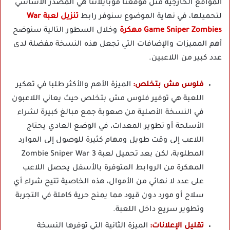
المواقع الخارجية مثل موقعنا موبايلاتنا هي المصدر الأساسي
لتحميلها، في نهاية الموضوع سنوفر رابط
تنزيل لعبة War
Game Sniper Zombies مهكرة
وخلال السطور التالية سنوضح
أهم المميزات والإضافات التي تجعل هذه النسخة مفضلة لدى
عدد كبير من اللاعبين.
فلوس مش بتخلص:
الميزة الأهم والأكثر طلبا في تهكير
اللعبة هي توفير فلوس مش بتخلص حيث يعاني اللاعبون
في النسخة الأصلية من صعوبة جمع مبالغ كبيرة لشراء
الأسلحة أو تطوير المعدات، في الوضع العادي يحتاج
اللاعب إلى وقت طويل ومهام كثيرة للوصول إلى الموارد
المطلوبة، لكن بعد تحميل لعبة Zombie Sniper War 3
المهكرة من الروابط المتوفرة بالأسفل يحصل اللاعب
على عدد لا نهائي من الأموال، هذه الخاصية تتيح شراء أي
سلاح أو مورد دون قيود مما يمنح حرية كاملة في التجربة
وتطوير سريع داخل اللعبة.
تقليل الإعلانات:
الميزة الثانية التي توفرها النسخة