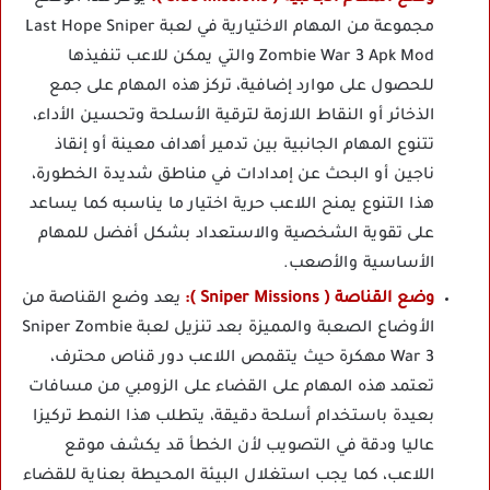
مجموعة من المهام الاختيارية في لعبة Last Hope Sniper
Zombie War 3 Apk Mod والتي يمكن للاعب تنفيذها
للحصول على موارد إضافية، تركز هذه المهام على جمع
الذخائر أو النقاط اللازمة لترقية الأسلحة وتحسين الأداء،
تتنوع المهام الجانبية بين تدمير أهداف معينة أو إنقاذ
ناجين أو البحث عن إمدادات في مناطق شديدة الخطورة،
هذا التنوع يمنح اللاعب حرية اختيار ما يناسبه كما يساعد
على تقوية الشخصية والاستعداد بشكل أفضل للمهام
الأساسية والأصعب.
وضع القناصة ( Sniper Missions ):
يعد وضع القناصة من
الأوضاع الصعبة والمميزة بعد تنزيل لعبة Sniper Zombie
War 3 مهكرة حيث يتقمص اللاعب دور قناص محترف،
تعتمد هذه المهام على القضاء على الزومبي من مسافات
بعيدة باستخدام أسلحة دقيقة، يتطلب هذا النمط تركيزا
عاليا ودقة في التصويب لأن الخطأ قد يكشف موقع
اللاعب، كما يجب استغلال البيئة المحيطة بعناية للقضاء