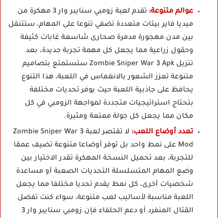
عوالم متنوعة:
تقدم لعبة زومبي سنايبر وار 3 مهكرة من
ميديا فاير بيئات متعددة تضفي تنوعا على المهام، ستتنقل
بين مدن مهجورة مدمرة صحارى شاسعة غابات كثيفة
وحقول زراعية مما يجعل كل مهمة تجربة جديدة، بعد
تنزيل Zombie Sniper War 3 Apk ستستمتع بتصاميم
متنوعة تعزز الشعور بالانغماس في اللعبة، هذا التنوع
يحافظ على جاذبية اللعبة حيث يوفر تحديات مختلفة
بتحتاج استراتيجيات متجددة لمواجهة الزومبي في كل
مكان مما يجعل كل جولة ممتعة ومثيرة.
تعدد أوضاع اللعب:
لا تقتصر لعبة Zombie Sniper War 3
Mod على نمط واحد بل توفر أوضاعا متنوعة تضيف عمقا
للتجربة، بعد تحميل النسخة المهكرة تقدر الاختيار بين
وضع المهام المتسلسلة التحديات الصعبة أو مساعدة
شخصيات أخرى، كل نمط يقدم تحديا مختلفا مما يجعل
اللعبة مناسبة لأساليب لعب متنوعة، سواء كنت تفضل
القتال المنفرد أو دعم الحلفاء فإن زومبي سنايبر وار 3