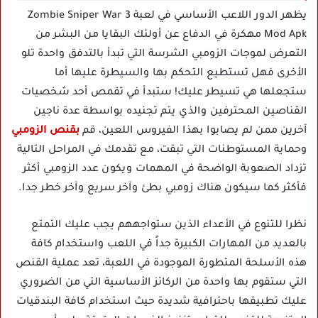
يظهر الدور اللاعب الأساسي في لعبة Zombie Sniper War 3
Mod Apk مهكرة في الدفاع عن أولئك البقايا من البشر من
التعرض لموجات الزومبي الشرسة التي تبدأ بالتدفق واحدة تلو
الأخرى فهل تستطيع التحكم بها والسيطرة عليها أما
ستجعلها هي تسيطر عليك! ستبدأ في تقمص أحد شخصيات
القناصين المحترفين والذي يتم تجنيده بواسطة عدة ناجين
آخرين ممن لم يصابوا بهذا الفيروس اللعين، قم
بقنص الزومبي
وحماية المستوطنات التي تبقت، مع تقدمك في المراحل التالية
تزداد الصعوبة الواضحة في المهمات ويكون عدد الزومبي أكثر
فأكثر كما سيكون هناك زومبي بطئ وآخر سريع وآخر خطر جدا.
نظرا للتنوع في الأعداء الذين ستواجههم يجب عليك التمتع
بالعديد من المهارات الكبيرة جداً في اللعب واستخدام كافة
هذه الأسلحة المتطورة الموجودة في اللعبة، تعد عملية القنص
التي ستقوم بها واحدة من الركائز الأساسية التي من الضروري
عليك تطبيقها باحترافية شديدة حيث استخدام كافة البندقيات