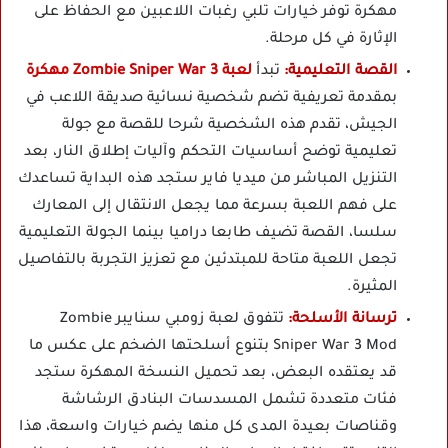
مهكرة توفر خيارات تلبي رغبات اللاعبين مع الحفاظ على
الإثارة في كل مرحلة.
القصة التعليمية:
تبدأ
لعبة Zombie Sniper War 3 مهكرة
بمقدمة تعريفية تضم شخصية نسائية صديقة اللاعب في
الجيش، تقدم هذه الشخصية شرحا للقصة مع جولة
تعليمية توضح أساسيات التحكم وآليات إطلاق النار، بعد
التنزيل المباشر من ميديا فاير ستجد هذه البداية تساعدك
على فهم اللعبة بسرعة مما يجعل الانتقال إلى المعارك
سلسا، القصة تضيف طابعا دراميا بينما الجولة التعليمية
تجعل اللعبة متاحة للمبتدئين مع تعزيز التجربة بالتفاصيل
المثيرة.
ترسانة الأسلحة:
تتفوق لعبة زومبي سنايبر Zombie
Sniper War 3 Mod بتنوع أسلحتها الضخم على عكس ما
قد يعتقده البعض، بعد تحميل النسخة المهكرة ستجد
فئات متعددة تشمل المسدسات البنادق الرشاشة
وقناصات بعيدة المدى كل منها يضم خيارات واسعة، هذا