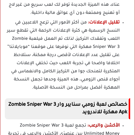
عناء، هذه الميزة الجديدة توفر لك لعب سريع من غير لاج
أو تهنيج وممتعة دون أي عوائق مالية داخلية.
تقليل الإعلانات:
من أكثر الأمور التي تزعج اللاعبين في
النسخ الرسمية هي كثرة الإعلانات الرخمة التي تقطع سير
اللعب وتفقدك التركيز، لذلك تم العمل فيلعبة Zombie
Sniper War 3 مهكرة التي نوفرها على موقعنا “موبايلاتنا”
على تقليل عدد الإعلانات لأقصى درجة ممكنة، ستلاحظ
اختلافا واضحا في تجربة اللعب حيث تختفي الإعلانات
المتكررة لتمنحك جوا من التركيز الكامل والانغماس في
أجواء قنص الزومبي، هذه الميزة وحدها تجعل النسخة
المهكرة أفضل بمراحل من النسخة الأصلية.
خصائص لعبة زومبي سنايبر وار Zombie Sniper War 3
Apk مهكرة للاندرويد
الأكشن والرعب:
تجمع لعبة Zombie Sniper War 3
Unlimited Money بين عنصرَي الأكشن والرعب في تجربة