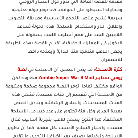
مقدمة للقصة العامة التي تدور حول انتشار الزومبي
ومحاولة السيطرة على الموقف، كما توفر جولة تعليمية
سريعة تشرح عناصر التحكم الأساسية وطريقة التصويب
وإطلاق النار واستخدام الأسلحة، هذه الجولة تساعد
اللاعبين الجدد على فهم أسلوب اللعب بسهولة قبل
الدخول في المعارك الحقيقية، تقديم القصة بهذه الطريقة
يجعل اللاعب مندمجا منذ البداية ويمنحه دافعا
للاستمرار.
كثرة الأسلحة:
قد يظن البعض أن الأسلحة في
لعبة
زومبي سنايبر Zombie Sniper War 3 Mod
محدودة لكن
الواقع مختلف تماما، توفر اللعبة مجموعة ضخمة ومتنوعة
من الأسلحة التي تنقسم إلى فئات متعددة، تشمل هذه
الفئات المسدسات والبنادق الرشاشة وبنادق القنص
بعيدة المدى وكل فئة تحتوي على عدد كبير من الأسلحة
المختلفة، هذا التنوع يسمح للاعب بتجربة أساليب قتال
متعددة واختيار السلاح الأنسب لكل مهمة، كما أن تطوير
الأسلحة وترقيتها يضيف بعدا إضافيا للتحدي والتقدم