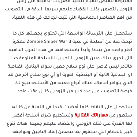
المتنوعة للقنص للقيام بتنفيذ الضربات الدقيقة على رأس
الزومبي لتضمن بذلك القضاء عليهم سريعا، الدقة في التصويب
من أهم العناصر الحماسية التي تثبت نجاحك في هذه اللعبة.
ستحصل على الترسانة الواسعة التي تحتوي بجعبتها كل ما
تبحث عنه من أسلحة في لعبة Zombie Sniper War 3 مهكرة
اختر واحدة من بينها وأبدأ باستخدامها في هذه الحرب الدامية
التي تجري بينك وبين الزومبي الآخرين، الأسلحة المتنوعة جدا
فالأمر ليس قاصرا على نوع سلاح معين سواء البنادق القناصة
او البندقية الآلية أو البندقية القوية أو أي نوع سلاح آخر من هذا
الذي يتوافر أمامك، هناك أنواع معينة من الأسلحة تتيح لك
فرصة التصويب على عدد كبير من الزومبي خلال وقت واحد.
ستحصل على النقاط كلما أمضيت قدما في اللعبة من خلالها
ستطور من
مهاراتك القتالية
وتستطيع شراء أسلحة أفضل
لها القدرة على فتك الزومبي والقضاء عليهم جميعا، هناك تنوع
كبير بالمهام التي ستقوم بها تتضمن إنقاذ الناجين ومواجهة