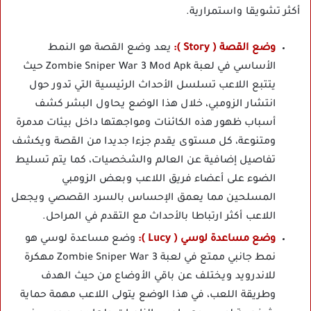
أكثر تشويقا واستمرارية.
وضع القصة ( Story ):
يعد وضع القصة هو النمط
الأساسي في لعبة Zombie Sniper War 3 Mod Apk حيث
يتتبع اللاعب تسلسل الأحداث الرئيسية التي تدور حول
انتشار الزومبي، خلال هذا الوضع يحاول البشر كشف
أسباب ظهور هذه الكائنات ومواجهتها داخل بيئات مدمرة
ومتنوعة، كل مستوى يقدم جزءا جديدا من القصة ويكشف
تفاصيل إضافية عن العالم والشخصيات، كما يتم تسليط
الضوء على أعضاء فريق اللاعب وبعض الزومبي
المسلحين مما يعمق الإحساس بالسرد القصصي ويجعل
اللاعب أكثر ارتباطا بالأحداث مع التقدم في المراحل.
وضع مساعدة لوسي ( Lucy ):
وضع مساعدة لوسي هو
نمط جانبي ممتع في لعبة Zombie Sniper War 3 مهكرة
للاندرويد ويختلف عن باقي الأوضاع من حيث الهدف
وطريقة اللعب، في هذا الوضع يتولى اللاعب مهمة حماية