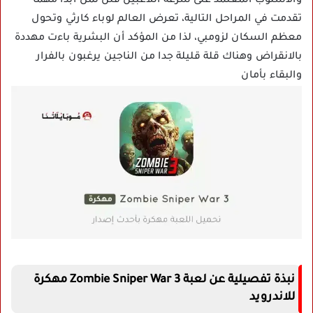
والأسلوب المعتمد على سرعة اللاعبين فلن تمل ابدا مهما
تقدمت في المراحل التالية، تعرض العالم لوباء كارثي وتحول
معظم السكان لزومبي، لذا من المؤكد أن البشرية باءت مهددة
بالانقراض وهناك قلة قليلة جدا من الناجين يرغبون بالفرار
والبقاء بأمان
نبذة تفصيلية عن لعبة Zombie Sniper War 3 مهكرة
للاندرويد