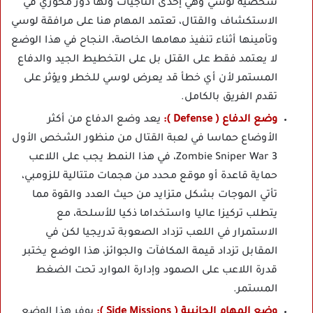
شخصية لوسي وهي إحدى الناجيات ولها دور محوري في
الاستكشاف والقتال، تعتمد المهام هنا على مرافقة لوسي
وتأمينها أثناء تنفيذ مهامها الخاصة، النجاح في هذا الوضع
لا يعتمد فقط على القتل بل على التخطيط الجيد والدفاع
المستمر لأن أي خطأ قد يعرض لوسي للخطر ويؤثر على
تقدم الفريق بالكامل.
وضع الدفاع ( Defense ):
يعد وضع الدفاع من أكثر
الأوضاع حماسا في لعبة القتال من منظور الشخص الأول
Zombie Sniper War 3، في هذا النمط يجب على اللاعب
حماية قاعدة أو موقع محدد من هجمات متتالية للزومبي،
تأتي الموجات بشكل متزايد من حيث العدد والقوة مما
يتطلب تركيزا عاليا واستخداما ذكيا للأسلحة، مع
الاستمرار في اللعب تزداد الصعوبة تدريجيا لكن في
المقابل تزداد قيمة المكافآت والجوائز، هذا الوضع يختبر
قدرة اللاعب على الصمود وإدارة الموارد تحت الضغط
المستمر.
وضع المهام الجانبية ( Side Missions ):
يوفر هذا الوضع