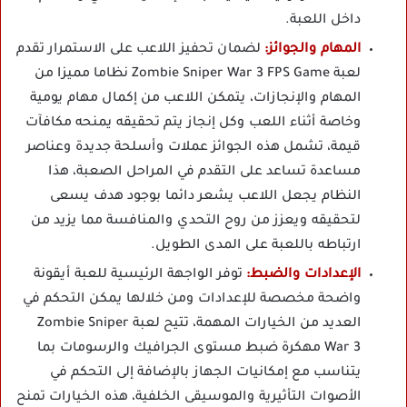
داخل اللعبة.
المهام والجوائز:
لضمان تحفيز اللاعب على الاستمرار تقدم
لعبة Zombie Sniper War 3 FPS Game نظاما مميزا من
المهام والإنجازات، يتمكن اللاعب من إكمال مهام يومية
وخاصة أثناء اللعب وكل إنجاز يتم تحقيقه يمنحه مكافآت
قيمة، تشمل هذه الجوائز عملات وأسلحة جديدة وعناصر
مساعدة تساعد على التقدم في المراحل الصعبة، هذا
النظام يجعل اللاعب يشعر دائما بوجود هدف يسعى
لتحقيقه ويعزز من روح التحدي والمنافسة مما يزيد من
ارتباطه باللعبة على المدى الطويل.
الإعدادات والضبط:
توفر الواجهة الرئيسية للعبة أيقونة
واضحة مخصصة للإعدادات ومن خلالها يمكن التحكم في
العديد من الخيارات المهمة، تتيح لعبة Zombie Sniper
War 3 مهكرة ضبط مستوى الجرافيك والرسومات بما
يتناسب مع إمكانيات الجهاز بالإضافة إلى التحكم في
الأصوات التأثيرية والموسيقى الخلفية، هذه الخيارات تمنح