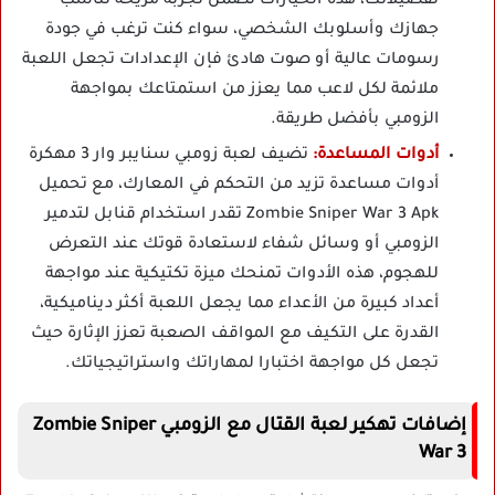
تفضيلاتك، هذه الخيارات تضمن تجربة مريحة تناسب
جهازك وأسلوبك الشخصي، سواء كنت ترغب في جودة
رسومات عالية أو صوت هادئ فإن الإعدادات تجعل اللعبة
ملائمة لكل لاعب مما يعزز من استمتاعك بمواجهة
الزومبي بأفضل طريقة.
أدوات المساعدة:
تضيف لعبة زومبي سنايبر وار 3 مهكرة
أدوات مساعدة تزيد من التحكم في المعارك، مع تحميل
Zombie Sniper War 3 Apk تقدر استخدام قنابل لتدمير
الزومبي أو وسائل شفاء لاستعادة قوتك عند التعرض
للهجوم، هذه الأدوات تمنحك ميزة تكتيكية عند مواجهة
أعداد كبيرة من الأعداء مما يجعل اللعبة أكثر ديناميكية،
القدرة على التكيف مع المواقف الصعبة تعزز الإثارة حيث
تجعل كل مواجهة اختبارا لمهاراتك واستراتيجياتك.
إضافات تهكير لعبة القتال مع الزومبي Zombie Sniper
War 3