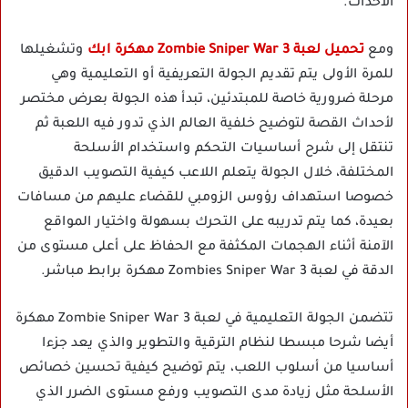
الأحداث.
ومع
تحميل لعبة Zombie Sniper War 3 مهكرة ابك
وتشغيلها
للمرة الأولى يتم تقديم الجولة التعريفية أو التعليمية وهي
مرحلة ضرورية خاصة للمبتدئين، تبدأ هذه الجولة بعرض مختصر
لأحداث القصة لتوضيح خلفية العالم الذي تدور فيه اللعبة ثم
تنتقل إلى شرح أساسيات التحكم واستخدام الأسلحة
المختلفة، خلال الجولة يتعلم اللاعب كيفية التصويب الدقيق
خصوصا استهداف رؤوس الزومبي للقضاء عليهم من مسافات
بعيدة، كما يتم تدريبه على التحرك بسهولة واختيار المواقع
الآمنة أثناء الهجمات المكثفة مع الحفاظ على أعلى مستوى من
الدقة في لعبة Zombies Sniper War 3 مهكرة برابط مباشر.
تتضمن الجولة التعليمية في لعبة Zombie Sniper War 3 مهكرة
أيضا شرحا مبسطا لنظام الترقية والتطوير والذي يعد جزءا
أساسيا من أسلوب اللعب، يتم توضيح كيفية تحسين خصائص
الأسلحة مثل زيادة مدى التصويب ورفع مستوى الضرر الذي