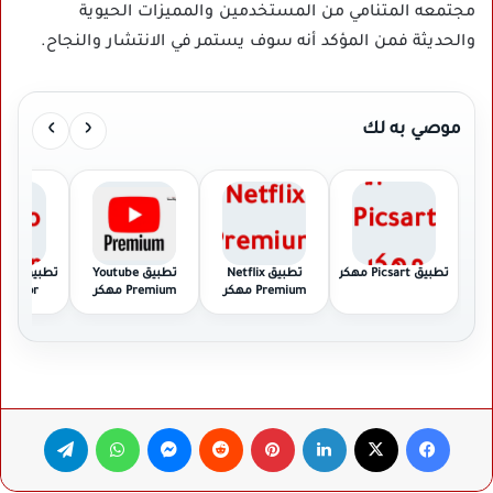
مجتمعه المتنامي من المستخدمين والمميزات الحيوية
والحديثة فمن المؤكد أنه سوف يستمر في الانتشار والنجاح.
›
‹
موصي به لك
تطبيق Picsart مهكر
تطبيق Netflix
تطبيق Youtube
تطبيق
Premium مهكر
Premium مهكر
Editor مهكر
فيسبوك
‫X
لينكدإن
بينتيريست
ماسنجر
واتساب
تيلقرام