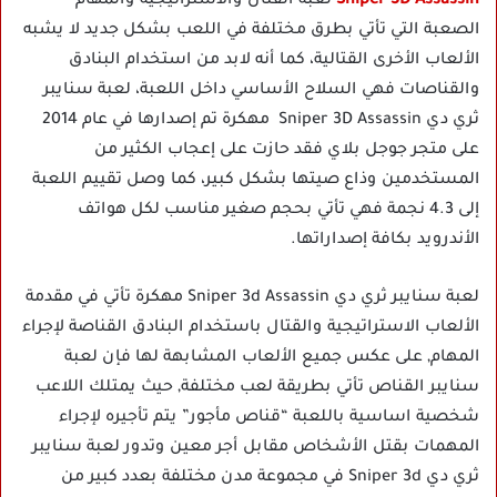
Sniper 3D Assassin
لعبة القتال والاستراتيجية والمهام
الصعبة التي تأتي بطرق مختلفة في اللعب بشكل جديد لا يشبه
الألعاب الأخرى القتالية، كما أنه لابد من استخدام البنادق
والقناصات فهي السلاح الأساسي داخل اللعبة، لعبة سنايبر
ثري دي Sniper 3D Assassin مهكرة تم إصدارها في عام 2014
على متجر جوجل بلاي فقد حازت على إعجاب الكثير من
المستخدمين وذاع صيتها بشكل كبير، كما وصل تقييم اللعبة
إلى 4.3 نجمة فهي تأتي بحجم صغير مناسب لكل هواتف
الأندرويد بكافة إصداراتها.
لعبة سنايبر ثري دي Sniper 3d Assassin مهكرة تأتي في مقدمة
الألعاب الاستراتيجية والقتال باستخدام البنادق القناصة لإجراء
المهام, على عكس جميع الألعاب المشابهة لها فإن لعبة
سنايبر القناص تأتي بطريقة لعب مختلفة, حيث يمتلك اللاعب
شخصية اساسية باللعبة “قناص مأجور” يتم تأجيره لإجراء
المهمات بقتل الأشخاص مقابل أجر معين وتدور لعبة سنايبر
ثري دي Sniper 3d في مجموعة مدن مختلفة بعدد كبير من