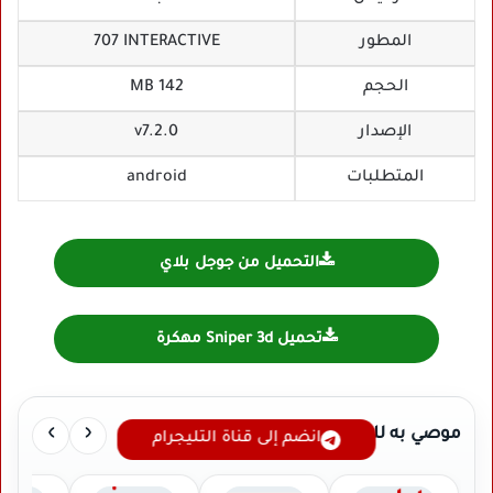
المطور
707 INTERACTIVE
الحجم
142 MB
الإصدار
v7.2.0
المتطلبات
android
التحميل من جوجل بلاي
تحميل Sniper 3d مهكرة
›
‹
موصي به لك
انضم إلى قناة التليجرام