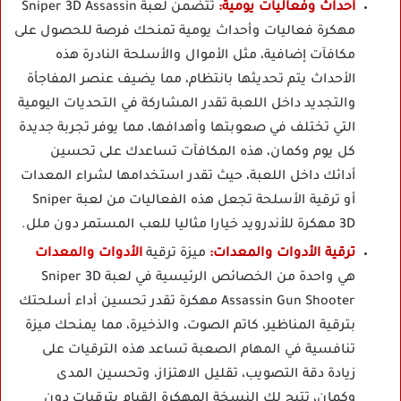
أحداث وفعاليات يومية:
تتضمن لعبة Sniper 3D Assassin
مهكرة فعاليات وأحداث يومية تمنحك فرصة للحصول على
مكافآت إضافية، مثل الأموال والأسلحة النادرة هذه
الأحداث يتم تحديثها بانتظام، مما يضيف عنصر المفاجأة
والتجديد داخل اللعبة تقدر المشاركة في التحديات اليومية
التي تختلف في صعوبتها وأهدافها، مما يوفر تجربة جديدة
كل يوم وكمان، هذه المكافآت تساعدك على تحسين
أدائك داخل اللعبة، حيث تقدر استخدامها لشراء المعدات
أو ترقية الأسلحة تجعل هذه الفعاليات من لعبة Sniper
3D مهكرة للأندرويد خيارا مثاليا للعب المستمر دون ملل.
ترقية الأدوات والمعدات:
ميزة ترقية
الأدوات والمعدات
هي واحدة من الخصائص الرئيسية في لعبة Sniper 3D
Assassin Gun Shooter مهكرة تقدر تحسين أداء أسلحتك
بترقية المناظير، كاتم الصوت، والذخيرة، مما يمنحك ميزة
تنافسية في المهام الصعبة تساعد هذه الترقيات على
زيادة دقة التصويب، تقليل الاهتزاز، وتحسين المدى
وكمان، تتيح لك النسخة المهكرة القيام بترقيات دون