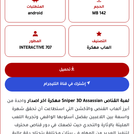
الحجم
المتطلبات
android
142 MB
التصنيف
المطور
العاب مهكرة
707 INTERACTIVE‏
تحميل
إشترك في قناة التليجرام
لعبة القناص Sniper 3D Assassian مهكرة اخر اصدار
واحدة من
أبرز ألعاب القنص والأكشن التي استطاعت أن تحقق شهرة
واسعة بين اللاعبين بفضل أسلوبها الواقعي وتجربة اللعب
المليئة بالإثارة والتحدي حيث تضعك في دور قناص محترف
لتنفيذ العديد من المهام في بيئات مختلفة بتحتاج دقة عالية