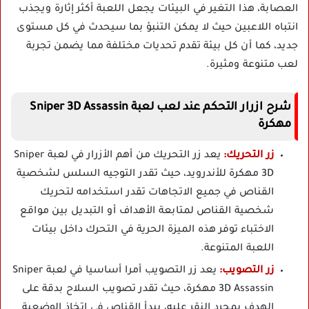
العصابة، هذا التغير في البيئات يجعل اللعبة أكثر إثارة ويجذب
انتباه اللاعبين حيث لا يمكن التنبؤ بما سيحدث في كل مستوى
جديد، كما أن كل بيئة تقدم تحديات مختلفة مما يضمن تجربة
لعب متنوعة ومثيرة.
شرح ازرار التحكم عند لعب لعبة Sniper 3D Assassin
مهكرة
زر التحريك:
يعد زر التحريك من أهم الأزرار في لعبة Sniper
3D مهكرة للأندرويد، حيث تقدر التوجيه السلس لشخصية
القناص في جميع الاتجاهات تقدر استخدامه لتحريك
شخصية القناص لمتابعة الأهداف أو التبديل بين مواقع
الاختباء توفر هذه الميزة الحرية في التحرك داخل بيئات
اللعبة المتنوعة.
زر التصويب:
يعد زر التصويب أمرا أساسيا في لعبة Sniper
3D Assassin مهكرة، حيث تقدر تصويب السلاح بدقة على
الهدف بمجرد النقر عليه، يبدأ القناص في اتخاذ الوضعية