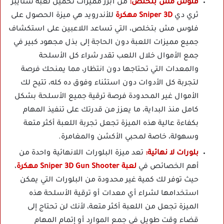
فلوس مش بتخلص:
من أبرز مميزات تحميل لعبة سنايبر
ثري دي
Sniper 3D مهكرة
للأندرويد هي ميزة الحصول على
فلوس مش بتخلص، التي تساعد اللاعبين على استكشاف
جميع مميزات اللعبة دون الحاجة إلى بذل مجهود كبير في
جمع الأموال خلال اللعب تقدر شراء كل الأسلحة
والمعدات التي تحتاجها دون انتظار، مما يمنحك فرصة
لتجربة كل الأدوات دون استثناء وفوق ده كله، تتيح لك
الأموال غير المحدودة فرصة ترقية جميع الأسلحة بشكل
كامل منذ البداية، ما يعزز من قدرتك على تنفيذ المهام
بكفاءة عالية هذه الميزة تجعل تجربة اللعبة أكثر متعة
وسهولة، خاصة لمحبي الأكشن والمغامرة.
بلورات لا نهائية:
تعد ميزة البلورات اللانهائية واحدة من
أهم الخصائص في
لعبة Sniper 3D Gun Shooter مهكرة
،
حيث توفر لك كمية غير محدودة من البلورات التي يمكن
استخدامها لشراء أي معدات أو ترقية الأسلحة هذه
الميزة تجعل من اللعبة أكثر متعة، لأنك لن تحتاج إلى
قضاء وقت طويل في جمع الموارد أو إتمام المهام