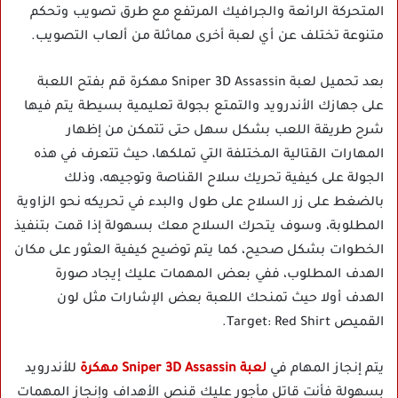
المتحركة الرائعة والجرافيك المرتفع مع طرق تصويب وتحكم
متنوعة تختلف عن أي لعبة أخرى مماثلة من ألعاب التصويب.
بعد تحميل لعبة Sniper 3D Assassin مهكرة قم بفتح اللعبة
على جهازك الأندرويد والتمتع بجولة تعليمية بسيطة يتم فيها
شرح طريقة اللعب بشكل سهل حتى تتمكن من إظهار
المهارات القتالية المختلفة التي تملكها، حيث تتعرف في هذه
الجولة على كيفية تحريك سلاح القناصة وتوجيهه، وذلك
بالضغط على زر السلاح على طول والبدء في تحريكه نحو الزاوية
المطلوبة، وسوف يتحرك السلاح معك بسهولة إذا قمت بتنفيذ
الخطوات بشكل صحيح، كما يتم توضيح كيفية العثور على مكان
الهدف المطلوب، ففي بعض المهمات عليك إيجاد صورة
الهدف أولا حيث تمنحك اللعبة بعض الإشارات مثل لون
القميص Target: Red Shirt.
يتم إنجاز المهام في
لعبة Sniper 3D Assassin مهكرة
للأندرويد
بسهولة فأنت قاتل مأجور عليك قنص الأهداف وإنجاز المهمات