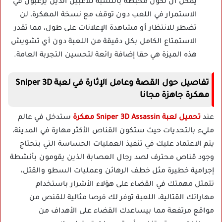
يمكن أن تكون محبطة بالنسبة للاعبين الذين يرغبون في
الاستمرار في اللعب دون توقف مع نسخة المهكرة، لن
تضطر للانتظار أو مشاهدة الإعلانات على طول، مما تقدر
الاستمتاع الكامل بكل دقيقة من اللعبة دون أي تشويش
هذه الميزة هي حقا إضافة رائعة لتحسين التجربة العامة.
تفاصيل حول القصة وعامل الإثارة في لعبة Sniper 3D
مهكرة جاهزة مجانا
عند
تحميل لعبة Sniper 3D Assassin مهكرة
ستدخل في عالم
مليء بالتحديات حيث ستكون القناص الأكثر مهارة في المدينة،
يتم الاعتماد عليك في تنفيذ العمليات الحساسة التي بتحتاج
وجود قناص محترف لصد رجال العصابة الذين يقومون بأنشطة
إجرامية خطيرة مثل خطف الرهائن وعمليات السطو والقتل،
تتمثل مهمتك في القضاء على هؤلاء الأشرار باستخدام
مهاراتك القتالية، اللعبة توفر لك فرصا مثالية للقنص من
مواقع مرتفعة مما بيساعدك القضاء على الأهداف من