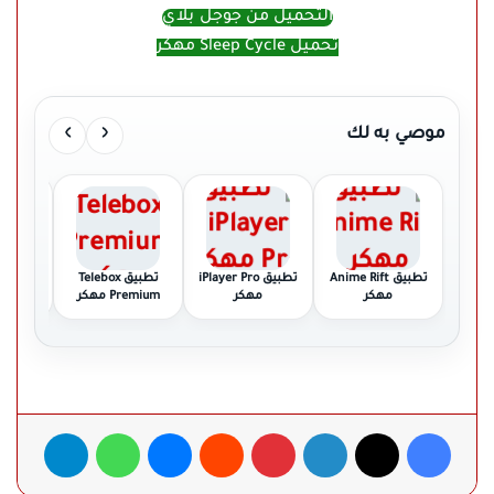
التحميل من جوجل بلاي
تحميل Sleep Cycle مهكر
›
‹
موصي به لك
تطبيق Anime Rift
تطبيق iPlayer Pro
تطبيق Telebox
ت
مهكر
مهكر
Premium مهكر
م
فيسبوك
‫X
لينكدإن
بينتيريست
ماسنجر
واتساب
تيلقرام