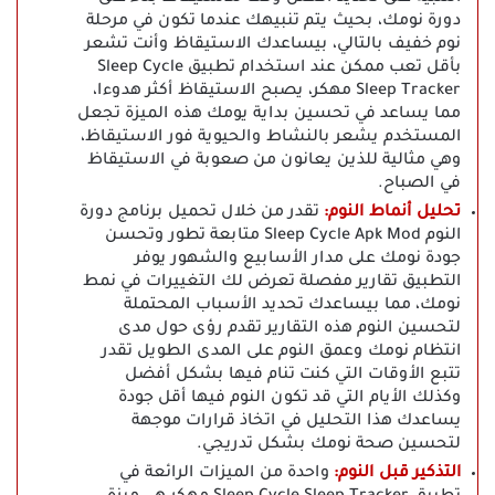
دورة نومك، بحيث يتم تنبيهك عندما تكون في مرحلة
نوم خفيف بالتالي، بيساعدك الاستيقاظ وأنت تشعر
بأقل تعب ممكن عند استخدام تطبيق Sleep Cycle
Sleep Tracker مهكر، يصبح الاستيقاظ أكثر هدوءا،
مما يساعد في تحسين بداية يومك هذه الميزة تجعل
المستخدم يشعر بالنشاط والحيوية فور الاستيقاظ،
وهي مثالية للذين يعانون من صعوبة في الاستيقاظ
في الصباح.
تحليل أنماط النوم:
تقدر من خلال تحميل برنامج دورة
النوم Sleep Cycle Apk Mod متابعة تطور وتحسن
جودة نومك على مدار الأسابيع والشهور يوفر
التطبيق تقارير مفصلة تعرض لك التغييرات في نمط
نومك، مما بيساعدك تحديد الأسباب المحتملة
لتحسين النوم هذه التقارير تقدم رؤى حول مدى
انتظام نومك وعمق النوم على المدى الطويل تقدر
تتبع الأوقات التي كنت تنام فيها بشكل أفضل
وكذلك الأيام التي قد تكون النوم فيها أقل جودة
يساعدك هذا التحليل في اتخاذ قرارات موجهة
لتحسين صحة نومك بشكل تدريجي.
التذكير قبل النوم:
واحدة من الميزات الرائعة في