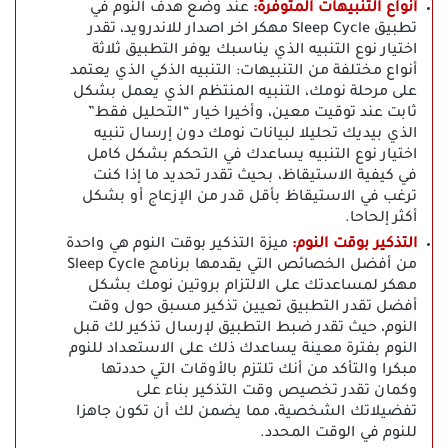
أنواع التنبيهات المتوفرة:
عند وضع هدف النوم في
تطبيق Sleep Cycle مهكر اخر اصدار للاندرويد، تقدر
اختيار نوع التنبيه الذي يناسبك يوفر التطبيق ثلاثة
أنواع مختلفة من التنبيهات: التنبيه الذكي الذي يعتمد
على مرحلة نومك، التنبيه المنتظم الذي يعمل بشكل
ثابت عند توقيت معين، وأخيرا خيار “التحليل فقط”
الذي بيديك تحليلا لبيانات نومك دون إرسال تنبيه
اختيار نوع التنبيه يساعدك في التحكم بشكل كامل
في كيفية الاستيقاظ، بحيث تقدر تحديد ما إذا كنت
ترغب في الاستيقاظ بأقل قدر من الإزعاج أو بشكل
أكثر إلحاحا.
التذكير بوقت النوم:
ميزة التذكير بوقت النوم هي واحدة
من أفضل الخصائص التي يقدمها برنامج Sleep Cycle
مهكر لمساعدتك على الالتزام بروتين نومك بشكل
أفضل تقدر التطبيق تعيين تذكير مسبق حول وقت
النوم، حيث تقدر ضبط التطبيق لإرسال تذكير لك قبل
النوم بفترة معينة يساعدك ذلك على الاستعداد للنوم
مبكرا والتأكد من أنك تلتزم بالأوقات التي حددتها
وكمان تقدر تخصيص وقت التذكير بناء على
تفضيلاتك الشخصية، مما يضمن لك أن تكون جاهزا
للنوم في الوقت المحدد.