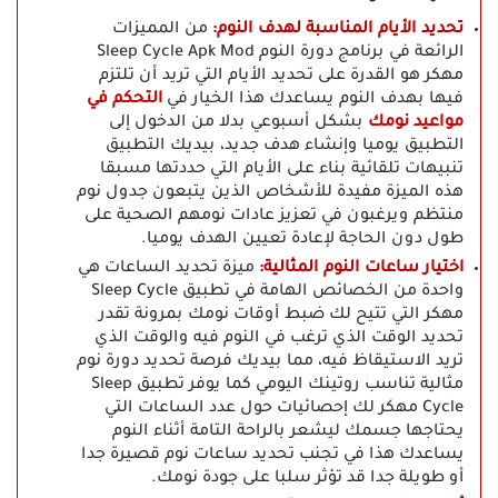
تحديد الأيام المناسبة لهدف النوم:
من المميزات
الرائعة في برنامج دورة النوم Sleep Cycle Apk Mod
مهكر هو القدرة على تحديد الأيام التي تريد أن تلتزم
فيها بهدف النوم يساعدك هذا الخيار في
التحكم في
مواعيد نومك
بشكل أسبوعي بدلا من الدخول إلى
التطبيق يوميا وإنشاء هدف جديد، بيديك التطبيق
تنبيهات تلقائية بناء على الأيام التي حددتها مسبقا
هذه الميزة مفيدة للأشخاص الذين يتبعون جدول نوم
منتظم ويرغبون في تعزيز عادات نومهم الصحية على
طول دون الحاجة لإعادة تعيين الهدف يوميا.
اختيار ساعات النوم المثالية:
ميزة تحديد الساعات هي
واحدة من الخصائص الهامة في تطبيق Sleep Cycle
مهكر التي تتيح لك ضبط أوقات نومك بمرونة تقدر
تحديد الوقت الذي ترغب في النوم فيه والوقت الذي
تريد الاستيقاظ فيه، مما بيديك فرصة تحديد دورة نوم
مثالية تناسب روتينك اليومي كما يوفر تطبيق Sleep
Cycle مهكر لك إحصائيات حول عدد الساعات التي
يحتاجها جسمك ليشعر بالراحة التامة أثناء النوم
يساعدك هذا في تجنب تحديد ساعات نوم قصيرة جدا
أو طويلة جدا قد تؤثر سلبا على جودة نومك.