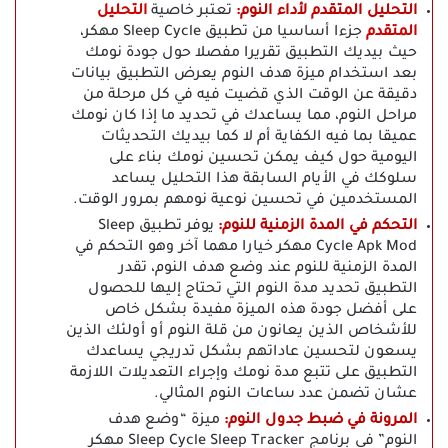
التحليل المتقدم لأداء النوم:
تعتبر خاصية
التحليل
المتقدم
جزءا أساسيا من تطبيق Sleep Cycle مهكر،
حيث بيديك التطبيق تقريرا مفصلا حول جودة نومك
بعد استخدام ميزة هدف النوم يعرض التطبيق بيانات
دقيقة عن الوقت الذي قضيت فيه في كل مرحلة من
مراحل النوم، مما يساعدك في تحديد ما إذا كان نومك
عميقا بما فيه الكفاية أم لا كما بيديك التحديثات
اليومية حول كيف يمكن تحسين نومك بناء على
سلوكك في الأيام السابقة هذا التحليل يساعد
المستخدمين في تحسين نوعية نومهم بمرور الوقت.
التحكم في المدة الزمنية للنوم:
يوفر تطبيق Sleep
Cycle Apk Mod مهكر خيارا مهما آخر وهو التحكم في
المدة الزمنية للنوم عند وضع هدف النوم، تقدر
التطبيق تحديد مدة النوم التي تحتاج إليها للحصول
على أفضل جودة هذه الميزة مفيدة بشكل خاص
للأشخاص الذين يعانون من قلة النوم أو أولئك الذين
يسعون لتحسين عاداتهم بشكل تدريجي يساعدك
التطبيق على تتبع مدة نومك وإجراء التعديلات اللازمة
عشان تضمن عدد ساعات النوم المثالي.
المرونة في ضبط جدول النوم:
ميزة “وضع هدف
النوم” في برنامج Sleep Cycle Sleep Tracker مهكر