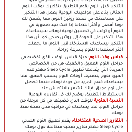
تطبيق Sleep Cycle Sleep Tracker مهكر هي ميزة
التذكير قبل النوم يقوم التطبيق بتذكيرك بوقت النوم
المثالي بناء على مواعيدك اليومية يعمل هذا التذكير
على مساعدتك في ضبط روتين النوم، مما يضمن لك
نوما أفضل وأكثر انتظاما إذا كنت تجد صعوبة في
النوم أو ترغب في تحسين نوعية نومك، سيساعدك
هذا التذكير على العودة إلى روتين صحي كما أن هذا
التذكير بيساعدك الاسترخاء قبل النوم، ما يجعلك
أكثر استعدادا للنوم بسرعة وراحة.
قياس وقت النوم:
ميزة قياس الوقت الذي تقضيه في
مراحل النوم العميق والخفيف هي من الخصائص
الفريدة التي يقدمها تطبيق Sleep Cycle مهكر هذه
الميزة تقوم بتصنيف أوقات النوم بحسب العمق، مما
بيساعدك فهم المزيد عن جودة نومك عندما تحصل
على نوم عميق، فإنك تشعر بالانتعاش عند
الاستيقاظ التطبيق يوضح لك في تقاريره اليومية
النسبة المئوية
للوقت الذي قضيتها في كل مرحلة من
مراحل النوم، مما يساعدك في مراقبة مدى صحة نمط
نومك.
التقارير الصحية المتكاملة:
يقدم تطبيق النوم الصحي
Sleep Cycle مهكر تقارير صحية متكاملة حول نومك