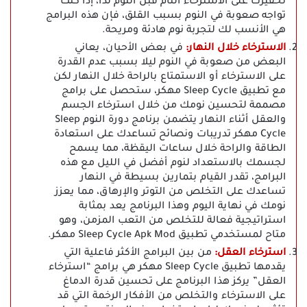
تحفيزك على الاسترخاء التام قبل النوم لذا، إذا كنت
تواجه صعوبة في النوم بسبب القلق، فإن هذه البرامج
هي الأنسب لك لتجربة نوم هادئة ومريحة.
الاسترخاء خلال النهار:
في بعض الأحيان، يعاني
البعض من صعوبة في النوم ليلا بسبب عدم القدرة
على الاسترخاء أو الاستمتاع بالراحة خلال النهار لكن
مع تطبيق Sleep Cycle مهكر، ستحصل على برامج
مصممة لتحسين نومك من خلال استرخاء الجسم
والعقل أثناء النهار يتضمن برنامج دورة النوم Sleep
Cycle مهكر تدريبات ونصائح تساعدك على استعادة
الطاقة والراحة خلال ساعات اليقظة، مما يسمح
لجسمك بالاستعداد لنوم أفضل في الليل مع هذه
البرامج، تقدر القيام بتمارين بسيطة في النهار
تساعدك على التخلص من التوتر والإرهاق، مما يعزز
نومك في نهاية اليوم وهذا البرنامج يعد بمثابة
استراتيجية فعالة للتخلص من التعب المزمن، وهو
متاح لمستخدمي تطبيق Sleep Cycle Apk Mod مهكر.
استرخاء العقل:
من بين البرامج الأكثر فاعلية التي
يقدمها تطبيق Sleep Cycle مهكر هي برامج “استرخاء
العقل” يركز هذا البرنامج على تحسين قدرة الدماغ
على الاسترخاء والتخلص من الأفكار الرخمة التي قد