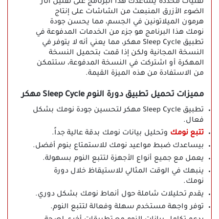
تقنيات محددة يساعدك هذا البرنامج على تقليل آثار
الضوء الأزرق المنبعث من الشاشات على إنتاج
هرمون الميلاتونين في الجسم، مما يحسن جودة
نومك هذا البرنامج هو جزء من الخدمات المدفوعة في
تطبيق Sleep Cycle مهكر، مما يعني أنه لا يتوفر في
النسخة المجانية ولكن إذا قمت بتحميل النسخة
المهكرة أو اشتركت في النسخة المدفوعة، ستتمكن
من الاستفادة من هذه الميزة القيمة.
مميزات تحميل تطبيق دورة النوم Sleep Cycle مهكر
تطبيق Sleep Cycle مهكر لتحسين جودة نومك بشكل
فعال.
تتبع نومك
وتحليل بيانات نومك بدقة عالية جداً.
بيساعدك ضبط مواعيد نومك للاستمتاع بنوم أفضل.
يعمل مع جميع أنواع الأجهزة لتتبع النوم بسهولة.
ينبهك في الوقت المثالي للاستيقاظ خلال دورة
نومك.
يقدم تحليلات شاملة حول أنماط نومك بشكل دوري.
توفر واجهة مستخدم سهلة وفعالة لتتبع النوم.