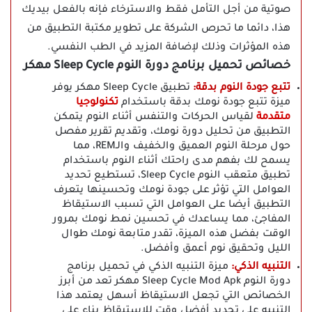
صوتية من أجل التأمل فقط والاسترخاء فإنه بالفعل بيديك
هذا، دائما ما تحرص الشركة على تطوير مكتبة التطبيق من
هذه المؤثرات وذلك لإضافة المزيد في الطب النفسي.
خصائص تحميل برنامج دورة النوم Sleep Cycle مهكر
تتبع جودة النوم بدقة:
تطبيق Sleep Cycle مهكر يوفر
ميزة تتبع جودة نومك بدقة باستخدام
تكنولوجيا
متقدمة
لقياس الحركات والتنفس أثناء النوم يتمكن
التطبيق من تحليل دورة نومك، وتقديم تقرير مفصل
حول مرحلة النوم العميق والخفيف والـREM، مما
يسمح لك بفهم مدى راحتك أثناء النوم باستخدام
تطبيق متعقب النوم Sleep Cycle، تستطيع تحديد
العوامل التي تؤثر على جودة نومك وتحسينها يتعرف
التطبيق أيضا على العوامل التي تسبب الاستيقاظ
المفاجئ، مما يساعدك في تحسين نمط نومك بمرور
الوقت بفضل هذه الميزة، تقدر متابعة نومك طوال
الليل وتحقيق نوم أعمق وأفضل.
التنبيه الذكي:
ميزة التنبيه الذكي في تحميل برنامج
دورة النوم Sleep Cycle Mod Apk مهكر تعد من أبرز
الخصائص التي تجعل الاستيقاظ أسهل يعتمد هذا
التنبيه على تحديد أفضل وقت للاستيقاظ بناء على