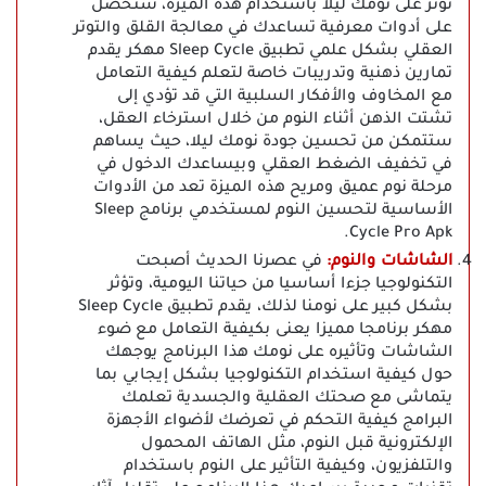
تؤثر على نومك ليلا باستخدام هذه الميزة، ستحصل
على أدوات معرفية تساعدك في معالجة القلق والتوتر
العقلي بشكل علمي تطبيق Sleep Cycle مهكر يقدم
تمارين ذهنية وتدريبات خاصة لتعلم كيفية التعامل
مع المخاوف والأفكار السلبية التي قد تؤدي إلى
تشتت الذهن أثناء النوم من خلال استرخاء العقل،
ستتمكن من تحسين جودة نومك ليلا، حيث يساهم
في تخفيف الضغط العقلي وبيساعدك الدخول في
مرحلة نوم عميق ومريح هذه الميزة تعد من الأدوات
الأساسية لتحسين النوم لمستخدمي برنامج Sleep
Cycle Pro Apk.
الشاشات والنوم:
في عصرنا الحديث أصبحت
التكنولوجيا جزءا أساسيا من حياتنا اليومية، وتؤثر
بشكل كبير على نومنا لذلك، يقدم تطبيق Sleep Cycle
مهكر برنامجا مميزا يعنى بكيفية التعامل مع ضوء
الشاشات وتأثيره على نومك هذا البرنامج يوجهك
حول كيفية استخدام التكنولوجيا بشكل إيجابي بما
يتماشى مع صحتك العقلية والجسدية تعلمك
البرامج كيفية التحكم في تعرضك لأضواء الأجهزة
الإلكترونية قبل النوم، مثل الهاتف المحمول
والتلفزيون، وكيفية التأثير على النوم باستخدام