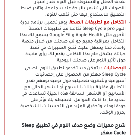
تهدئة العقل والاسترخاء قبل النوم تقدر اختيار
الأصوات التي تشعر بالراحة عند سماعها، وتقدر ضبط
التطبيق للاستماع إليها حتى تذهب للنوم.
التكامل مع تطبيقات الصحة:
يوفر تحميل برنامج دورة
النوم Sleep Cycle pro تكاملا مع تطبيقات الصحة
الأخرى مثل Apple Health و Google Fit يسمح لك هذا
التكامل بمراقبة جميع جوانب صحتك من خلال منصة
واحدة، مما يسهل عليك تتبع التغييرات في نمط
حياتك بشكل عام هذا التكامل يقدم لك رؤى مفيدة
حول تأثير النوم على صحتك اليومية.
الإحصائيات :
يتمكن مستخدمو تطبيق النوم الصحي
Sleep Cycle مهكر من الحصول على إحصائيات
أسبوعية وشهرية تفصيلية حول نوعية نومهم تقدر
التطبيق مقارنة بيانات الأسبوع أو الشهر الحالي مع
الأسابيع أو الأشهر السابقة هذه الميزة تساعدك في
تحديد ما إذا كانت العوامل المحيطة بك تؤثر على
جودة نومك وتحقيق المزيد من التحسينات الشخصية
بمرور الوقت.
شرح مميزات وضع هدف النوم في تطبيق Sleep
Cycle مهكر