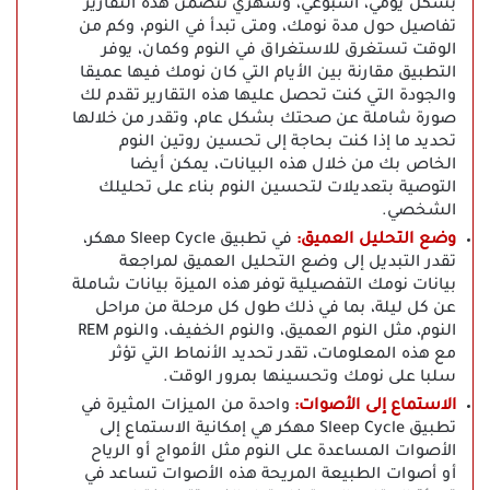
بشكل يومي، أسبوعي، وشهري تتضمن هذه التقارير
تفاصيل حول مدة نومك، ومتى تبدأ في النوم، وكم من
الوقت تستغرق للاستغراق في النوم وكمان، يوفر
التطبيق مقارنة بين الأيام التي كان نومك فيها عميقا
والجودة التي كنت تحصل عليها هذه التقارير تقدم لك
صورة شاملة عن صحتك بشكل عام، وتقدر من خلالها
تحديد ما إذا كنت بحاجة إلى تحسين روتين النوم
الخاص بك من خلال هذه البيانات، يمكن أيضا
التوصية بتعديلات لتحسين النوم بناء على تحليلك
الشخصي.
وضع التحليل العميق:
في تطبيق Sleep Cycle مهكر،
تقدر التبديل إلى وضع التحليل العميق لمراجعة
بيانات نومك التفصيلية توفر هذه الميزة بيانات شاملة
عن كل ليلة، بما في ذلك طول كل مرحلة من مراحل
النوم، مثل النوم العميق، والنوم الخفيف، والنوم REM
مع هذه المعلومات، تقدر تحديد الأنماط التي تؤثر
سلبا على نومك وتحسينها بمرور الوقت.
الاستماع إلى الأصوات:
واحدة من الميزات المثيرة في
تطبيق Sleep Cycle مهكر هي إمكانية الاستماع إلى
الأصوات المساعدة على النوم مثل الأمواج أو الرياح
أو أصوات الطبيعة المريحة هذه الأصوات تساعد في