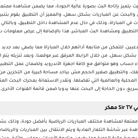
يث يتميز بإتاحة البث بصورة عالية الجودة، مما يضمن مشاهدة ممتع
قل والبحث عن المباريات بشكل سهل، والمميز أن التطبيق بقوم بتنبي
 في المباراة، وذلك في حال عدم المشاهدة داخل التطبيق، وبالتالي
ح التطبيق ومشاهدة البث المباشر، هذا بالإضافة إلى عرض معلومات د
بين، للتمكن من متابعة أدائهم خلال المباراة مما يضفي بعد جدي
Sir TV Pre يتم تنزيله بشكل سهل، من خلال الرابط المرفق عبر موقعنا، وبعد تنزيل
شاء حساب وهو متوافق مع كافة اجهزة الأندرويد ولضمان عمل التطب
تفك، والتطبيق صغير الحجم مش بياخد مساحة كبيرة من التخزين من 
المحلية والعالمية التي تفضلها، وتقدر الاستعانة بمحرك البحث الم
ريع، دون الحاجة إلى البحث عنها يدويا ضمن قائمة القنوات الأخرى.
في
Sir TV
مهكر
Sir TV  يقدم تجربة ممتعة لمشاهدة مختلف المباريات الرياضية بأفضل جودة، وذل
هدة عبر شاشة التلفاز العادية ويتم الانتقال بين المباريات والريا