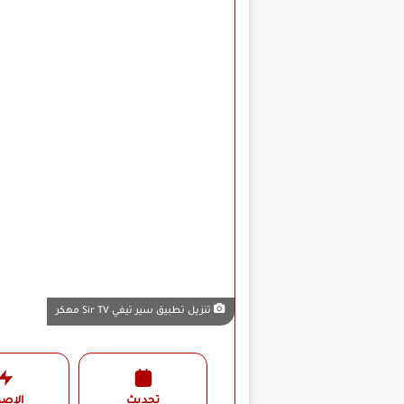
تنزيل تطبيق سير تيفي Sir TV مهكر
تحديث
الإصد