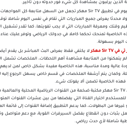
 الذين يرغبون بمشاهدة كل شيء فور حدوثه دون تأخير.
ميزة مباريات اليوم في تطبيق Sir TV مهكر تجعل من السهل متابعة ك
لا محدثا يعرض جميع المباريات التي تقام في نفس اليوم شاملا توقي
نظيم وقتك ومعرفة المباريات التي لا يجب تفويتها، كما تقدر تشغيل
هذه الخاصية تمنحك تحكما كاملا في جدولك الرياضي وتوفر عليك عناء
ت اليوم بسهولة.
 Sir TV مهكر
لا يكتفي فقط بعرض البث المباشر بل يقدم أيضا
لم يتمكنوا من المتابعة مشاهدة أهم اللحظات، الملخصات تشمل الأ
ودة عالية ومدة مناسبة، هذه الخاصية مفيدة بشكل خاص لمن لديه
ليلة، وكمان يتم أرشفة الملخصات في قسم خاص يسهل الرجوع إليه 
ة فهذه الخاصية تضمن ألا يفوتك شيء.
يضم تطبيق Sir TV مهكر مكتبة ضخمة من القنوات الرياضية المحلية والعا
للمستخدم اختيار القناة التي يفضلها من بين عشرات القنوات المتو
أو غيرها من البطولات، كما يدعم التطبيق إضافة القنوات إلى قائمة 
عمل بثبات دون انقطاع بفضل السيرفرات القوية، مع دعم متواصل و
طية شاملة لأي حدث رياضي.