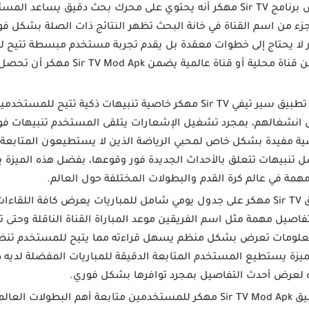
من أهم خصائص برنامج Sir TV مهكر أنه يحتوي على محرك بحث دقيق يسا
جزء من اسم القناة في خانة البحث تظهر النتائج ذات الصلة بشكل ف
 لا يحتاج إلى خطوات معقدة بل يقدم تجربة مستخدم مبسطة تتيح له
خلال ثوانٍ، سواء كنت تبحث عن قناة محلية 
يوفر تنزيل تطبيق سير تيفي Sir TV مهكر خاصية تنبيهات ذكية تت
ل انشغالهم، بمجرد تشغيل الإشعارات يتلقى المستخدم تنبيهات فوري
صية مفيدة بشكل خاص لمحبي الرياضة الذين لا يستطيعون المتابعة 
ة في عالم كرة القدم والبطولات المختلفة حول العالم.
يحتوي تطبيق Sir TV مهكر على جدول يومي شامل للمباريات يعرض كافة ال
تفاصيل مهمة مثل اسم الفريقين موعد المباراة القناة الناقلة وحتى
معلومات تعرض بشكل منظم يسهل قراءته مما يتيح للمستخدم تنظيم
زة يستطيع المستخدم المتابعة الدقيقة للمباريات المفضلة لديه د
 لعرض أحدث التفاصيل بمجرد توافرها بشكل فوري.
يتيح تطبيق Sir TV Mod Apk مهكر للمستخدمين متابعة أهم البط