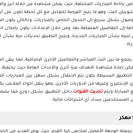
 تطبيق Sir TV Premium يختص بإتاحة المباريات المختلفة، حيث يمكن مشاهدة من خلاله أ
تشويش البث، وهو ما يتيح الفرصة للتفاعل مع كل لحظة تكون على أر
صول بشكل سريع إلى الجدول الخاص بالمباريات، وبالتالي يكون ال
إضافة إلى التفاصيل المتعلقة بها، ومن خلال الإعدادات يكون بإمكا
تنبيه بشأن المباريات الجديدة، ويتيح التطبيق تحديثات حية بشأن اح
اة.
نامج Sir TV Mod Apk مهكر يجمع ما بين البث المباشر والتفاصيل الأخرى الإضافية، مما
يمكن إعادة مشاهدة الأهداف مرة أخرى والأحداث الهامة حيث يحتفظ ال
التطبيق البسيطة يكون يتم الانتقال بشكل سهل بين المباريات المخ
ي الإنجليزي وغيرها من الدوريات الأخرى، وهو ينقل أجواء الملاعب بك
المباراة ويتم
تحديث القنوات
داخل التطبيق بشكل دوري مما يضمن ا
 المستخدمين سداد أي اشتراكات مالية.
مهكر
تنزيل تطبيق سير تي في Sir TV Apk يجعله الوجهة الأفضل لمتابعي كرة القدم، حيث يوفر الع