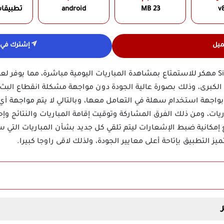
v8
23 MB
android
تطبيقا
ميل
إشترك في ق
يمكنك تنزيل تطبيق سير تيفي Sir TV مهكر للاستمتاع بمشاهدة المباريات اليومية مباشرة،
ت الكبرى، وذلك بصورة عالية الجودة دون مواجهة مشكلة انقطاع الب
اجهة استخدام سهلة في التعامل معها، وبالتالي لا يتم مواجهة أي ع
، ومن ذلك الفرق المشاركة وتوقيت إقامة المباريات والنتائج وإحص
إمكانية ضبط الإشعارات ليتم تلقي كل جديد بشأن المباريات التي سي
 التطبيق بإتاحة أعلى معايير الجودة، ولذلك لاقى راوجا كبيرا.