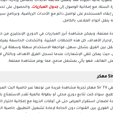
بصورة عالية الجودة مما يضمن متابعة الأحداث بحماس وإثارة، حيث
رة السلة، مع إمكانية الوصول إلى
جدول المباريات
، والحصول على تحدي
 إبقاء المستخدم على تواصل دائم مع الأحداث الرياضية، وبرنامج سي
 ينقل أجواء الملاعب بالكامل.
ممتعة، ويمكن مشاهدة أبرز المباريات في الدوري الإنجليزي من خل
إحراز الأهداف، كل هذه اللحظات المثيرة، والتخدلات الحاسمة يعرض
لتنقل بين الفرق بشكل سهل، فواجهة الاستخدام سهلة وسهلة في الت
حيث يمكن تلقي الإشعارات عندما تسجل الفرق الأهداف وبالتالي لا
لى الهاتف، فهو يأتي بمشغل مدمج، مما يوفر مشاهدة ممتعة.
Si
مهكر
يوفر تطبيق سير تيفي Sir TV مهكر تجربة مشاهدة فريدة من نوعها عبر خاصية ا
طيع، سواء كنت تتابع دوري محلي أو بطولة عالمية تقدر الاستمتاع ب
ة لضمان استقرار العرض حتى في أوقات الذروة مع إمكانية اختيار 