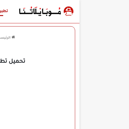
تطبي
الرئيسي
تحميل تطبيق سير تيفي Sir TV م