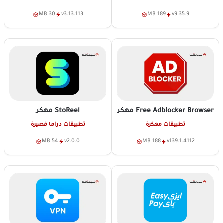
30 MB
v3.13.113
189 MB
v9.35.9
Free Adblocker Browser
مهكر
StoReel
مهكر
تطبيقات مهكرة
تطبيقات دراما قصيرة
54 MB
v2.0.0
188 MB
v139.1.4112