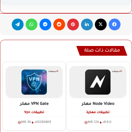
فيسبوك
‫X
لينكدإن
بينتيريست
ماسنجر
واتساب
تيلقرام
مقالات ذات صلة
Node Video
مهكر
VPN Gate
مهكر
تطبيقات مهكرة
تطبيقات Vpn
30 MB
v20260809
124 MB
v8.8.0