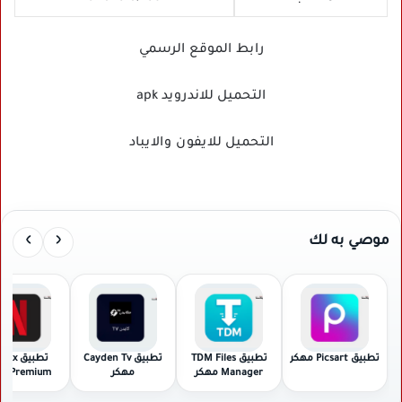
رابط الموقع الرسمي
التحميل للاندرويد apk
التحميل للايفون والايباد
›
‹
موصي به لك
تطبيق Picsart مهكر
تطبيق TDM Files
تطبيق Cayden Tv
تطبيق ix
Manager مهكر
مهكر
Premium مهكر