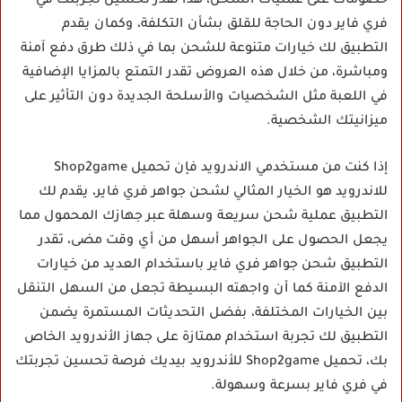
خصومات على عمليات الشحن، هذا تقدر تحسين تجربتك في
فري فاير دون الحاجة للقلق بشأن التكلفة، وكمان يقدم
التطبيق لك خيارات متنوعة للشحن بما في ذلك طرق دفع آمنة
ومباشرة، من خلال هذه العروض تقدر التمتع بالمزايا الإضافية
في اللعبة مثل الشخصيات والأسلحة الجديدة دون التأثير على
ميزانيتك الشخصية.
إذا كنت من مستخدمي الاندرويد فإن تحميل Shop2game
للاندرويد هو الخيار المثالي لشحن جواهر فري فاير، يقدم لك
التطبيق عملية شحن سريعة وسهلة عبر جهازك المحمول مما
يجعل الحصول على الجواهر أسهل من أي وقت مضى، تقدر
التطبيق شحن جواهر فري فاير باستخدام العديد من خيارات
الدفع الآمنة كما أن واجهته البسيطة تجعل من السهل التنقل
بين الخيارات المختلفة، بفضل التحديثات المستمرة يضمن
التطبيق لك تجربة استخدام ممتازة على جهاز الأندرويد الخاص
بك، تحميل Shop2game للأندرويد بيديك فرصة تحسين تجربتك
في فري فاير بسرعة وسهولة.