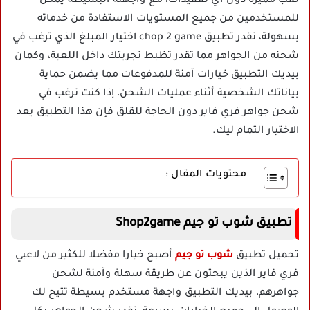
لعب مميزة دون أي تعقيدات، مع واجهته البسيطة يمكن
للمستخدمين من جميع المستويات الاستفادة من خدماته
بسهولة، تقدر تطبيق chop 2 game اختيار المبلغ الذي ترغب في
شحنه من الجواهر مما تقدر تظبط تجربتك داخل اللعبة، وكمان
بيديك التطبيق خيارات آمنة للمدفوعات مما يضمن حماية
بياناتك الشخصية أثناء عمليات الشحن، إذا كنت ترغب في
شحن جواهر فري فاير دون الحاجة للقلق فإن هذا التطبيق يعد
الاختيار التمام ليك.
محتويات المقال :
تطبيق شوب تو جيم Shop2game
تحميل تطبيق
شوب تو جيم
أصبح خيارا مفضلا للكثير من لاعبي
فري فاير الذين يبحثون عن طريقة سهلة وآمنة لشحن
جواهرهم، بيديك التطبيق واجهة مستخدم بسيطة تتيح لك