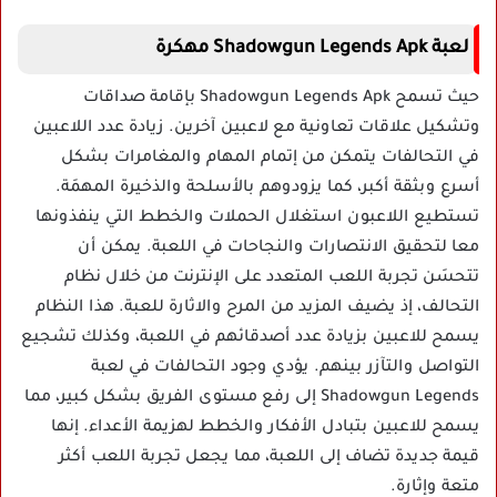
لعبة Shadowgun Legends Apk مهكرة
حيث تسمح Shadowgun Legends Apk بإقامة صداقات
وتشكيل علاقات تعاونية مع لاعبين آخرين. زيادة عدد اللاعبين
في التحالفات يتمكن من إتمام المهام والمغامرات بشكل
أسرع وبثقة أكبر، كما يزودوهم بالأسلحة والذخيرة المهمَة.
تستطيع اللاعبون استغلال الحملات والخطط التي ينفذونها
معا لتحقيق الانتصارات والنجاحات في اللعبة. يمكن أن
تتحسَن تجربة اللعب المتعدد على الإنترنت من خلال نظام
التحالف، إذ يضيف المزيد من المرح والاثارة للعبة. هذا النظام
يسمح للاعبين بزيادة عدد أصدقائهم في اللعبة، وكذلك تشجيع
التواصل والتآزر بينهم. يؤدي وجود التحالفات في لعبة
Shadowgun Legends إلى رفع مستوى الفريق بشكل كبير، مما
يسمح للاعبين بتبادل الأفكار والخطط لهزيمة الأعداء. إنها
قيمة جديدة تضاف إلى اللعبة، مما يجعل تجربة اللعب أكثر
متعة وإثارة.