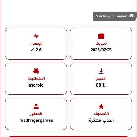
Shadowgun Legends
تحديث
الإصدار
v1.2.6
2026/07/25
الحجم
المتطلبات
android
1.1 GB
التصنيف
المطور
العاب مهكرة
madfingergames