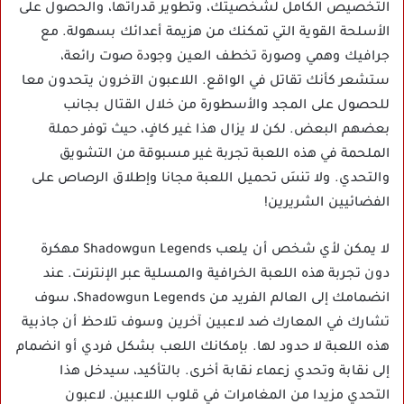
التخصيص الكامل لشخصيتك، وتطوير قدراتها، والحصول على
الأسلحة القوية التي تمكنك من هزيمة أعدائك بسهولة. مع
جرافيك وهمي وصورة تخطف العين وجودة صوت رائعة،
ستشعر كأنك تقاتل في الواقع. اللاعبون الآخرون يتحدون معا
للحصول على المجد والأسطورة من خلال القتال بجانب
بعضهم البعض. لكن لا يزال هذا غير كافٍ، حيث توفر حملة
الملحمة في هذه اللعبة تجربة غير مسبوقة من التشويق
والتحدي. ولا تنسَ تحميل اللعبة مجانا وإطلاق الرصاص على
الفضائيين الشريرين!
لا يمكن لأي شخص أن يلعب Shadowgun Legends مهكرة
دون تجربة هذه اللعبة الخرافية والمسلية عبر الإنترنت. عند
انضمامك إلى العالم الفريد من Shadowgun Legends، سوف
تشارك في المعارك ضد لاعبين آخرين وسوف تلاحظ أن جاذبية
هذه اللعبة لا حدود لها. بإمكانك اللعب بشكل فردي أو انضمام
إلى نقابة وتحدي زعماء نقابة أخرى. بالتأكيد، سيدخل هذا
التحدي مزيدا من المغامرات في قلوب اللاعبين. لاعبون