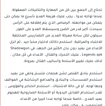
تحتاج إلى الجمع بين كل من المهارة والتكتيكات المعقولة.
عندما تواجه عدوا ، يجب عليك هزيمة العدو بأسرع ما يمكن حتى
يتمكن من مواجهته. الرصاص الذي يتم إطلاقه على الرأس
سيحدث أكبر قدر من الضرر وسيسقط العدو على الفور.
سيكون لكل ساحة معركة العديد من التضاريس المختلفة
للاختباء والمراقبة. استخدم ذكائك لاختيار مخبأ جيد ، ثم انزل
الأعداء من بعيد دون بذل الكثير من الجهد، في Shadowgun
Legends apk ، عليك التحرك والقتال. الأعداء في كل مكان ،
لذلك عليك تغيير الأسلحة وأساليب القتال بمرونة.
استخدم بنادق القنص لشن هجمات متستر وخفي من بعيد.
استخدم المسدسات والبنادق والمدافع الرشاشة في المواقف
وجها لوجه. أو في حالة الاشتباك ، استخدم الخناجر والفؤوس …
تقدر استخدام القنابل اليدوية أو الأسلحة الصاروخية للهجوم
بعيد المدى ، خاصة عندما تواجه عددا كبيرا من الأعداء
المتجمعين في مكان واحد.