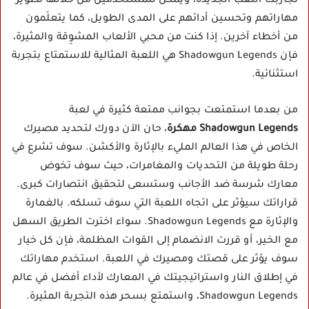
تجاربك اللعب الجديدة، ويمكن للمستخدمين من خلالها تطوير
مهاراتهم وتحسين أدائهم على المدى الطويل، كما يتعلَمون
من أخطاء آخرين. إذا كنت من محبي الألعاب المشوِقة والمثيرة،
فإن Shadowgun Legends هي اللعبة المثالية للاستمتاع بتجربة
استثنائية.
من بعدما استمتعت بجوانب ممتعة كثيرة في لعبة
Shadowgun Legends مهكرة
، حان الآن دورك لتحديد مصيرك
الخاص في هذا العالم المليء بالإثارة والأكشن. سوف تشرع في
رحلة طويلة من التحديات والمغامرات، حيث سوف تخوض
معارك شرسة ضد الأجانب وستسعى لتحقيق انتصارات كبرى.
قراراتك سيؤثر على اتجاه اللعبة التي سوف تسلكه. بالغمارة
والإثارة مع Shadowgun Legends. سواء اخترت الطريق السهل
مع الخير، أو قررت الانضمام إلى القوات المظلمة، فإن كل خيار
سوف يؤثر على قصتك ومصيرك في اللعبة. استخدم مهاراتك
في إطلاق النار واستراتيجيتك في المعارك لأداء أفضل في عالم
Shadowgun Legends، واستمتع بسحر هذه التجربة المثيرة.