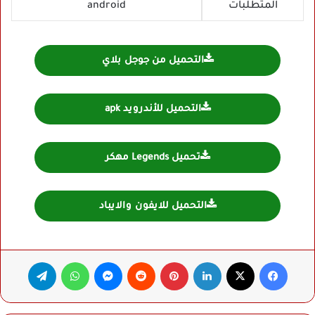
المتطلبات
android
التحميل من جوجل بلاي
التحميل للأندرويد apk
تحميل Legends مهكر
التحميل للايفون والايباد
فيسبوك
‫X
لينكدإن
بينتيريست
ماسنجر
واتساب
تيلقرام