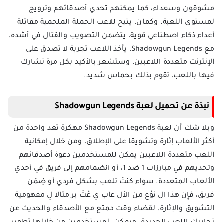
مشوقون وسعداء، كما يمكنهم تحدي أصدقائهم وترويج
لمستوى اللعبة. وكمان، يتيح للاعب الحملة الملحمية مقاتلة
أعداء ذكاء اصطناعي قوية، يتضمن التصويب والقتال في أشده.
مع Shadowgun Legends، يأخذ اللاعب تجربة لا تصدق على
الإنترنت متعددة اللاعبين، وستشعر بالأكيد بكل مرة تشارك
فيها باللعب، تقوم بذلك بحماس شديد.
نبذة عن تحميل لعبة Shadowgun Legends
وبلا شك أن لعبة Shadowgun Legends مهكرة تعد واحدة من
أكثر الألعاب إثارة وتشويقا على الإطلاق، ومن خلال إمكانية
اللعب متعددة اللاعبين يمكن للمستخدمين دعوة أصدقائهم
وتحديهم في مبارزات 1 ضد 1، أو انضمامهم إلى فريق في أحدي
الألعاب المتعددة. سواء كنتَ تلعب بشكل فردي أو ضِمَن
فريق، فإِن هذا ال نوْع من الأل عاب ي عْتَ بر مثالا لِ مفهومية
التشويق والإثارة. لقضاء وقت ممتع مع الأصدقاء والحديث عن