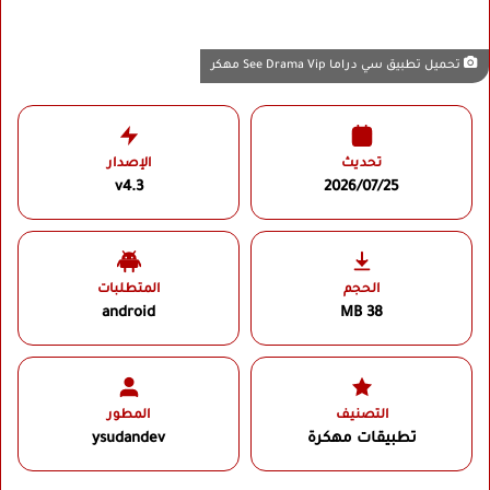
تحميل تطبيق سي دراما See Drama Vip مهكر
تحديث
الإصدار
v4.3
2026/07/25
الحجم
المتطلبات
android
38 MB
التصنيف
المطور
تطبيقات مهكرة
ysudandev‏