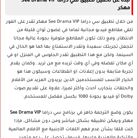
نبذة عن تحميل تطبيق سي دراما See Drama VIP
مهكر
من خلال تطبيق سي دراما See Drama VIP مهكر تقدر على الفور
تلقي مقاطع فيديو مجانية تماما في غضون ثوانٍ قليلة من
الانتظار، ومع ذلك تكون المقاطع متوفرة بجودة عالية مجانا
لتجعل تجربتك سعيدة وتقدر الاستمتاع بها كما هو الحال في
السينما، ولكن مع هذا التطبيق تقدر الجلوس في المنزل او في
أي مكان تفضله وفي أي وقت تريده مع من تريد. وكمان يقدم
تجربة متابعة بدون إعلانات او انقطاعات وسيكون هذا هو
الخيار الأنسب للمستخدمين الذين يريدون المزيد من الأفلام
والحلقات بتجارب أحدث وأكثر تميزا، علاوة على تقديم صوت
Dolby أو فيديو بجودة 1080 بكسل مفضل للمستخدم.
يكون وضع الترجمة جاهز في برنامج سي دراما
See Drama VIP
مهكر ويمكن تطبيقه بشكل مباشر ومن دون مشاكل، فإذا
كنت قلقا بشأن عدم فهم اللغات الأجنبية مع الأفلام العالمية
والتركية والهندية وغيرها، فسوف تحصل على دعم متعدد