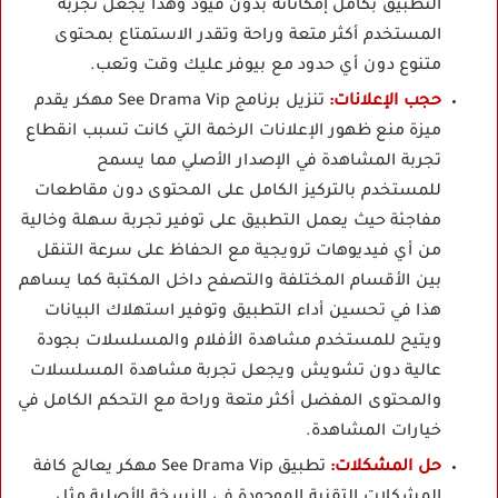
التطبيق بكامل إمكاناته بدون قيود وهذا يجعل تجربة
المستخدم أكثر متعة وراحة وتقدر الاستمتاع بمحتوى
متنوع دون أي حدود مع بيوفر عليك وقت وتعب.
حجب الإعلانات:
تنزيل برنامج See Drama Vip مهكر يقدم
ميزة منع ظهور الإعلانات الرخمة التي كانت تسبب انقطاع
تجربة المشاهدة في الإصدار الأصلي مما يسمح
للمستخدم بالتركيز الكامل على المحتوى دون مقاطعات
مفاجئة حيث يعمل التطبيق على توفير تجربة سهلة وخالية
من أي فيديوهات ترويجية مع الحفاظ على سرعة التنقل
بين الأقسام المختلفة والتصفح داخل المكتبة كما يساهم
هذا في تحسين أداء التطبيق وتوفير استهلاك البيانات
ويتيح للمستخدم مشاهدة الأفلام والمسلسلات بجودة
عالية دون تشويش ويجعل تجربة مشاهدة المسلسلات
والمحتوى المفضل أكثر متعة وراحة مع التحكم الكامل في
خيارات المشاهدة.
حل المشكلات:
تطبيق See Drama Vip مهكر يعالج كافة
المشكلات التقنية الموجودة في النسخة الأصلية مثل