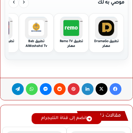
›
‹
موصي به لك
تطبيق DramaGo
تطبيق Remo TV
تطبيق Bab
تطبي
مهكر
مهكر
AlMoshahd Tv
Pro مهكر
مهكر
فيسبوك
‫X
لينكدإن
بينتيريست
ماسنجر
واتساب
تيلقرام
مقالات ذات صلة
انضم إلى قناة التليجرام