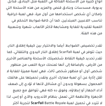
أنواع كثيرة من الأسلحة الفتاكة في اللعبة مثل البنادق، قنابل
يديوية، مسدسات وبنادق قنص والمزيد من هذه الأسلحة التي
بإمكان أي شخص استخدامها من أول مرة، فهي لعبة خرافية
تناسب اللاعبين المبتدئين، كما أن كافة ضوابط التحكم في
اللعبة تقليدية للغاية ومشابهة لأكثر الألعاب شهرة وشعبية
من هذه الفئة.
تقدر تخصيص الضوابط أيضا والاختيار بين كيفية إطلاق النار،
حيث تتوفر في لعبة ScarFall إطلاق النار اليدوي والتلقائي، كما
تقدر تحديد كيفية التقاط شخصيتك الأسلحة والعناصر الأخرى
من الأرض، بالإضافة إلى أنها تمنحك حرية اللعب من منظور
شخص أول أو منظور شخص ثالث، فهي لعبة مميزة للغاية لا
تقل إثارة عن أي لعبة معارك أخرى وتقدر تحميلها على هاتفك
المحمول بسهولة وبدون أي مشاكل لأنها لا تؤدي إلى ضعف
أداء الجهاز أو إبطاؤه، وفوق ده كله فهي تتوافق مع جميع
الأجهزة والأنظمة التي تعمل بنظام الأندرويد والآي أو إس، لذا
لا تتردد في تحميل لعبة
ScarFall
Battle Royale لتجربة أكثر