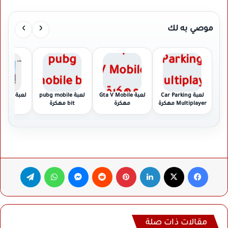
›
‹
موصي به لك
لعبة Car Parking
لعبة Gta V Mobile
لعبة pubg mobile
لعبة ie
Multiplayer مهكرة
مهكرة
bit مهكرة
D مهكرة
فيسبوك
‫X
لينكدإن
بينتيريست
ماسنجر
واتساب
تيلقرام
مقالات ذات صلة