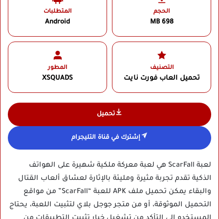
الحجم
المتطلبات
Android
698 MB
التصنيف
المطور
تحميل العاب فورت نايت
XSQUADS
تحميل
إشترك في قناة التليجرام
لعبة ScarFall هي لعبة معركة ملكية شهيرة على الهواتف
الذكية تقدم تجربة مثيرة ومليئة بالإثارة لعشاق ألعاب القتال
والبقاء يمكن تحميل ملف APK للعبة “ScarFall” من مواقع
التحميل الموثوقة، أو من متجر جوجل بلاي لتثبيت اللعبة، يحتاج
المستخدم إلى التأكد من تشغيل خيار تثبيت التطبيقات من