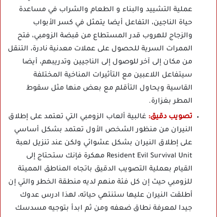
عملية التشييد والبناء و الطعام والشراب في مساعدة
حياة الناجين، التفاعل أيضا يتمثل في كسر الأبواب
والزجاج للهروب قدر المستطاع من قبضة الزومبي، فتح
الممرات السرية للحصول على عملات معدنية نادرة، التنقل
من مكان إلى آخر للوصول إلى الناجيين وتدريبهم، أيضا
سيتفاعل اللاعبين مع التأثيرات المناخية المختلفة
القاسية ويحاول التأقلم مع بعض منها مثل سقوط
المطر بغزارة.
تصويب دقيق:
غالبية ألعاب الزومبي التي تعتمد على إطلاق
النيران من منظور الشخص الأول تعتمد بشكل أساسي
على إطلاق النيران بشكل عشوائي ولكن عند تنزيل لعبة
Resident Evil Survival Unit مهكرة فإنك ستحتاج إلى
القيام بعملية التصويب الدقيق باتجاه المناطق المميتة
للزومبي حيث إن كل فئة منهم لديه منطقة الخطر والتي إن
أطلقت النيران عليها ستنتهي حياته، لهذا ادرس عدوك
جيدا لمعرفة نطاق ضعفه ومن ثم ابدأ بتوجيه مسدسك