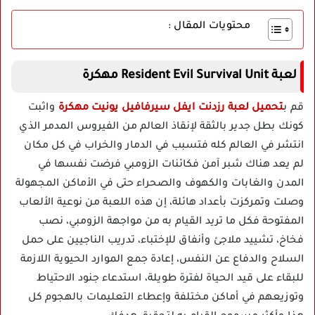
محتويات المقال :
لعبة Resident Evil Survival Unit مهكرة
قم ب
تحميل لعبة رزدنت ايفل سيرفافيل يونيت مهكرة
واثبت
كونك بطل جدير بالثقة لإنقاذ العالم من الفيروس المدمر الذي
انتشر في العالم كله فتسبب في الدمار والخراب في كل مكان
لم يعد هناك شبر آمن فكائنات الزومبي فرضت نفسها في
المدن والغابات والكهوف والصحراء حتى في الأماكن المجهولة
وصلت وتمركزت بأعداد هائلة، إن هذه اللعبة من نوعية الألعاب
المفتوحة فكل ما تريد القيام به من مواجهة الزومبي، نصب
فخاخ، تشييد ملاجئ وأنفاق للإختباء، تدريب الناجيين على حمل
السلاح والدفاع عن النفس، إعادة جمع الموارد الحيوية اللازمة
للبقاء على قيد الحياة لفترة طويلة، استدعاء جنود الاحتياط
وتوزيعهم في أماكن مختلفة وإعطاء التعليمات بالهجوم كل