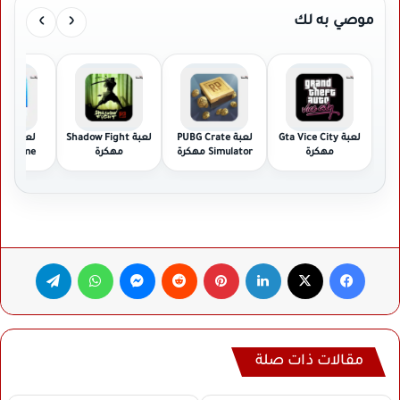
›
‹
موصي به لك
لعبة Gta Vice City
لعبة PUBG Crate
لعبة Shadow Fight
لعبة 
مهكرة
Simulator مهكرة
مهكرة
val Game
مهكر
فيسبوك
‫X
لينكدإن
بينتيريست
ماسنجر
واتساب
تيلقرام
مقالات ذات صلة