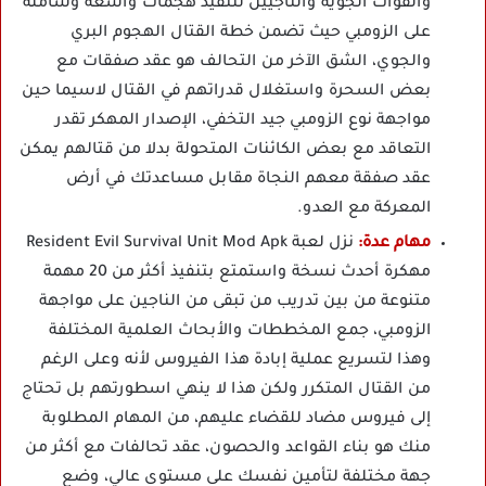
والقوات الجوية والناجيين لتنفيذ هجمات واسعة وشاملة
على الزومبي حيث تضمن خطة القتال الهجوم البري
والجوي، الشق الآخر من التحالف هو عقد صفقات مع
بعض السحرة واستغلال قدراتهم في القتال لاسيما حين
مواجهة نوع الزومبي جيد التخفي، الإصدار المهكر تقدر
التعاقد مع بعض الكائنات المتحولة بدلا من قتالهم يمكن
عقد صفقة معهم النجاة مقابل مساعدتك في أرض
المعركة مع العدو.
مهام عدة:
نزل لعبة Resident Evil Survival Unit Mod Apk
مهكرة أحدث نسخة واستمتع بتنفيذ أكثر من 20 مهمة
متنوعة من بين تدريب من تبقى من الناجين على مواجهة
الزومبي، جمع المخططات والأبحاث العلمية المختلفة
وهذا لتسريع عملية إبادة هذا الفيروس لأنه وعلى الرغم
من القتال المتكرر ولكن هذا لا ينهي اسطورتهم بل تحتاج
إلى فيروس مضاد للقضاء عليهم، من المهام المطلوبة
منك هو بناء القواعد والحصون، عقد تحالفات مع أكثر من
جهة مختلفة لتأمين نفسك على مستوى عالي، وضع