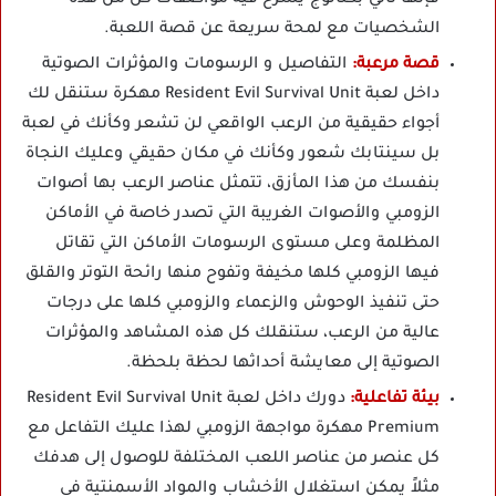
فإنها تأتي بكتالوج يشرح فيه مواصفات كل من هذه
الشخصيات مع لمحة سريعة عن قصة اللعبة.
قصة مرعبة:
التفاصيل و الرسومات والمؤثرات الصوتية
داخل لعبة Resident Evil Survival Unit مهكرة ستنقل لك
أجواء حقيقية من الرعب الواقعي لن تشعر وكأنك في لعبة
بل سينتابك شعور وكأنك في مكان حقيقي وعليك النجاة
بنفسك من هذا المأزق، تتمثل عناصر الرعب بها أصوات
الزومبي والأصوات الغريبة التي تصدر خاصة في الأماكن
المظلمة وعلى مستوى الرسومات الأماكن التي تقاتل
فيها الزومبي كلها مخيفة وتفوح منها رائحة التوتر والقلق
حتى تنفيذ الوحوش والزعماء والزومبي كلها على درجات
عالية من الرعب، ستنقلك كل هذه المشاهد والمؤثرات
الصوتية إلى معايشة أحداثها لحظة بلحظة.
بيئة تفاعلية:
دورك داخل لعبة Resident Evil Survival Unit
Premium مهكرة مواجهة الزومبي لهذا عليك التفاعل مع
كل عنصر من عناصر اللعب المختلفة للوصول إلى هدفك
مثلاً يمكن استغلال الأخشاب والمواد الأسمنتية في