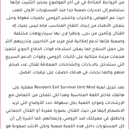
من الروابط المتاحة في في آخر الموضوع بمجرد التثبيت فإنها
ستنضم إلى تحديات صعبة جدا منذ المستويات الأولى للعب
حيث عم الفوضى والخراب وانتشر الزومبي بكميات مهولة وحتى
يتمكن الأطباء من إيجاد اللقاح المناسب فإنه ليس عليك إلا
القتال وتأمين من نجى، ونظرا لإن بها سيناريوهات مختلفة
وصعبة فإنها تدعم إمكانية فتح مزيد من الناجيين وتدريبهم أكثر
على حمل السلاح كما يمكن استدعاء قوات الدفاع الجوي لتنفيذ
هجمات مرتدة متتالية على كائنات الزومبي وقوات الدعم السريع
التي ستتدخل بالدبابات والشاحنات العملاقة لقتال عدد ضخم
منهم وكلما نجحت في هدفك حصلت على ترقيات افضل.
بعد تنزيل لعبة Resident Evil Survival Unit Mod مهكرة على
هاتفك فاختر اللغة المناسبة وهذا لكي تتمكن من التعامل مع
الإرشادات وموارد اللعبة بكل سهولة، حدد الأوضاع التي تريد
الانضمام إليها من حيث القتال بصورة مفردة أو القتال الجماعي
وانطلق في معركتك ضد الزومبي وزعمائهم، كما أشرنا إلى أن
كل المستويات داخل هذه اللعبة صعبة ولكن الأشد صعوبة هو