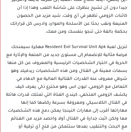
أين يختفي، أيضا تحتاج منك اللعبة إلى سرعة بديهة والتركيز
جيدا دون أن تشيح بنظرك على شاشة اللعب وهذا إذا أن
كائنات الزومبي تظهر في أي وقت، شيد مزيد من الحصون
المنيعة ونقب بحثا عن الأسلحة والموارد وادرس كل قراراتك
بحكمة بالغة حتى تنجو بنفسك ومن معك.
تنزيل لعبة Resident Evil Survival Unit Apk مهكرة سيمنحك
فرصة مثالية للإنضمام إلى مستوى جديد من المتعة والإثارة مع
الحرية في اختيار الشخصيات الرئيسية والمعروف عن كل منها
بسمات معينة في القتال ومن هذه الشخصيات ريدفيلد وهو
شرطي معروف عنه القدرات القتالية العالية مع الدهاء في
التعامل مع الزومبي، ليون اس وهو مخترع ذكي يعرف كيف
يكشف الزومبي المتخفي، كيندي الفتاة التي تمتلك قدرات هائلة
في القتال الكلاسيكي ومعروفة بسرعة ركضها كما إنها
مهاراتها أقرب إلى مهارات النينجا يمكن دمج هذه الشخصيات
معا ولكن اثبت جدارة في القتال أولا واحصد مزيد من الغنائم
مع البحث والتنقيب بعدها ستتمكن من فتح أي ترقية أو