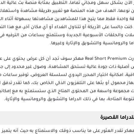
الآن بشكل سهل ومجاني تماما، التطبيق بمثابة منصة بث عالية ال
ن نوعها، الهدف من هذه المنصة هو تغيير طريقة مشاهدة واستهلاك 
 واحدة فقط مما يتيح هذا للمشاهدين مشاهدتها بسهولة أثناء الت
ت جالسا على الأريكة أو تتناول الغداء أو أي مكان آخر، مع هذا ال
 والحلقات الأسبوعية الجديدة وستتمتع بساعات من الترفيه في مج
ا والرومانسية والتشويق والإثارة وغيرها.
عندما تقوم بتحميل تطبيق ريل شورت Real Short Premium مهكر سوف تجد 
صلية ذات جودة عالية تستحق المشاهدة، وصول غير محدود إلى جمي
ة، امكانية اختيار المحرر اليدوي لسلسلة العروض، توفير ساعات من 
 محمول أو بثها على التلفزيون الذكي الخاص بك، كما تقدر تدفق الأف
ك مجموعة واسعة من المحتوى المتاح الذي ستستمتع به مع إمكان
عة المتاحة، بما في ذلك الدراما والتشويق والرومانسية والإثارة.
 خلال تحميل تطبيق ReelShort مهكر تقدر العثور على ما يناسب ذوقك والاستمتاع به ح