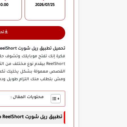
.0.00
2026/07/25
تح
تحميل تطبيق ريل شورت ReelShort مهكر
فكرة إنك تفتح موبايلك وتشوف حلق
ReelShort بيقدم نوع مختل
القصص معمولة بشكل يخليك تكمل ت
ومش بتطلب منك التزام طويل وده ا
محتويات المقال :
تطبيق ريل شورت ReelShort مهكر