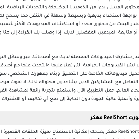
حتوى المسلي بدءا من الكوميديا المضحكة والتحديات الرياضية ا
يق بواجهة استخدام بديهية وبسيطة وسهلة في التنقل مما يسمح ل
ة لهذا تقدر البحث عن محتوى محدد أو استكشاف الفيديوهات الأكثر شعبية
متابعة المبدعين المفضلين لديك، إذا وصلت بك القراءة إلى هنا ولم
ReelShort Mod  مهكر تقدر مشاركة الفيديوهات المفضلة لديك مع أصدقائك عبر وسائ
 نشر الفيديوهات الخرافية التي تعثر عليها والتحدث عنها مع أصدق
ميل فيديوهاتك الخاصة على التطبيق وبناء جمهورك الشخصي، سوف
التفاعل مع المشاركين الذين يشاهدون محتواك لذلك لا تفوت فرص
اء العالم، حمل التطبيق الآن واستمتع بتجربة رائعة لمشاهدة الفيد
أصلية عالية الجودة دون الحاجة إلى دفع أي تكاليف أو الاشتراك 
R مهكر
تحميل تطبيق ReelShort مهكر يمنحك إمكانية الاستمتاع بميزة الحلقات ا