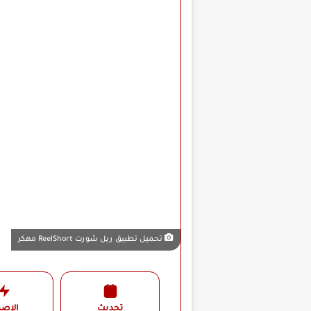
تحميل تطبيق ريل شورت ReelShort مهكر
تحديث
الإصد