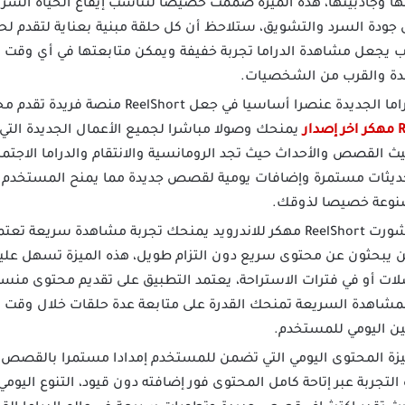
 وجاذبيتها، هذه الميزة صممت خصيصا لتناسب إيقاع الحياة السر
 جودة السرد والتشويق، ستلاحظ أن كل حلقة مبنية بعناية لتقدم ل
ب يجعل مشاهدة الدراما تجربة خفيفة ويمكن متابعتها في أي وقت سوا
دة والقرب من الشخصيات.
تعتبر خاصية الدراما الجديدة عنصرا أساسيا في 
يمنحك وصولا مباشرا لجميع الأعمال الجديدة التي 
حيث القصص والأحداث حيث تجد الرومانسية والانتقام والدراما الاجت
تحديثات مستمرة وإضافات يومية لقصص جديدة مما يمنح المستخدم إح
صنوعة خصيصا لذوقك.
تطبيق ريل شورت ReelShort مهكر للاندرويد يمنحك تجربة مشاهدة 
ن يبحثون عن محتوى سريع دون التزام طويل، هذه الميزة تسهل عل
لات أو في فترات الاستراحة، يعتمد التطبيق على تقديم محتوى منس
شاهدة السريعة تمنحك القدرة على متابعة عدة حلقات خلال وقت ق
ين اليومي للمستخدم.
يزة المحتوى اليومي التي تضمن للمستخدم إمدادا مستمرا بالقصص و
كر يعزز هذه التجربة عبر إتاحة كامل المحتوى فور إضافته دون قيود، التنوع ا