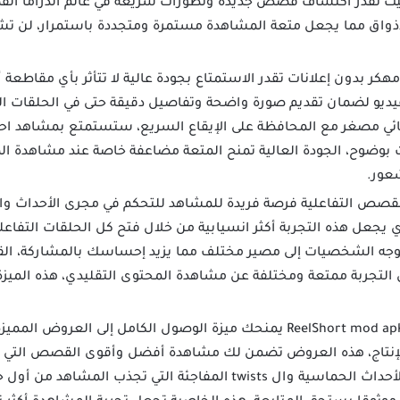
 حيث تقدر اكتشاف قصص جديدة وتطورات سريعة في عالم الدراما ال
ذواق مما يجعل متعة المشاهدة مستمرة ومتجددة باستمرار، لن تشعر
طبيق ReelShort مهكر بدون إعلانات تقدر الاستمتاع بجودة عالية لا تتأثر بأي م
يديو لضمان تقديم صورة واضحة وتفاصيل دقيقة حتى في الحلقات الق
ئي مصغر مع المحافظة على الإيقاع السريع، ستستمتع بمشاهد احت
بوضوح، الجودة العالية تمنح المتعة مضاعفة خاصة عند مشاهدة الم
عور.
لقصص التفاعلية فرصة فريدة للمشاهد للتحكم في مجرى الأحداث وا
ى حصري يجعل هذه التجربة أكثر انسيابية من خلال فتح كل الحلقات التف
و توجه الشخصيات إلى مصير مختلف مما يزيد إحساسك بالمشاركة، الق
لتجربة ممتعة ومختلفة عن مشاهدة المحتوى التقليدي، هذه الميزة 
تحميل تطبيق ReelShort mod apk يمنحك ميزة الوصول الكامل إلى العرو
إنتاج، هذه العروض تضمن لك مشاهدة أفضل وأقوى القصص التي لاقت
ستجد أعمالا مشوقة مليئة بالأحداث الحماسية وال twists المفاجئة ال