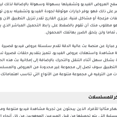
ح العروض الفيديو وتشغيلها بسهولة وسهولة بالإضافة لذلك ليس
ر على ذلك فهو يوفر خيارات موثوقة لجودة الفيديو وتشغيله بدون ت
ات مزعجة أو مشاكل فنية، عزيزي القارئ تقدر تنزيل التطبيق الآن 
هو مطلوب منك أن تقوم بالضغط على رابط التحميل المباشر الذي يو
 تماما ولن يلحق الضرر بهاتفك المحمول.
عامة تطبيق ReelShort مهكر عبارة عن منصة بث عالية الدقة تقدم سلسلة عروض فيديو 
قة مشاهدة واستهلاك عروض الفيديو، تتميز بتقديم حلقات قصيرة ت
كل سهل أثناء التنقل والتحرك بالإضافة إلى إمكانية بث هذه الح
التطبيق سوف تصل إلى مجموعة غير محدودة من العروض والمسلسلا
ن الترفيه في مجموعة متنوعة من الأنواع التي تناسب اهتماماتك م
 تطبيق ريل شورت ReelShort مهكر مثاليا للأفراد الذين يبحثون عن تجربة مشاهدة فيديو مت
لية التي يتم تحميلها من قبل المبدعين الموهوبين من كل أنحاء الع