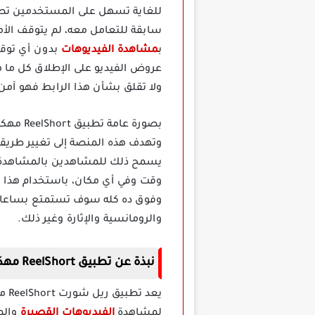
للغاية تسهل على المستخدمين تصف
سابقة للتعامل معه، لم يتوقف الأم
ب
مشاهدة الفيديوهات
بدون أي توقف
عروض الفيديو على الإطلاق كل ما 
ولا تقلق بشأن هذا الرابط فهو آمن
بصورة 
وتهدف هذه المنصة إلى تغيير طري
يسمح ذلك للمشاهدين بالمشاهدة بش
وقت وفي أي مكان، باستخدام هذا 
وفوق ده كله سوف تستمتع بساعات م
والرومانسية والإثارة وغير ذلك.
نبذة
عن
تطبيق ReelShort مهكر للمسلسلات
يعد
لمشاهدة
الفيديوهات القصيرة
والمس