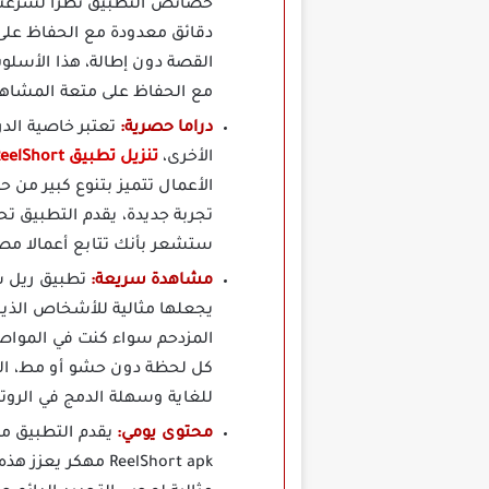
خصائص التطبيق نظرا لسرعتها
دقائق معدودة مع الحفاظ على
القصة دون إطالة، هذا الأسلو
مع الحفاظ على متعة المشاه
دراما حصرية:
الأخرى،
تنزيل تطبيق ReelShort مهكر اخر إصدار
الأعمال تتميز بتنوع كبير من 
تجربة جديدة، يقدم التطبيق 
ستشعر بأنك تتابع أعمالا م
مشاهدة سريعة:
يجعلها مثالية للأشخاص الذي
المزدحم سواء كنت في المواص
كل لحظة دون حشو أو مط، الم
للغاية وسهلة الدمج في الروت
محتوى يومي:
يقدم التطبيق م
ReelShort apk مه