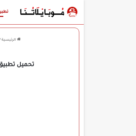
تطبي
الرئيسية
/
تحميل تطبيق ريل شورت ReelShort مهكر 