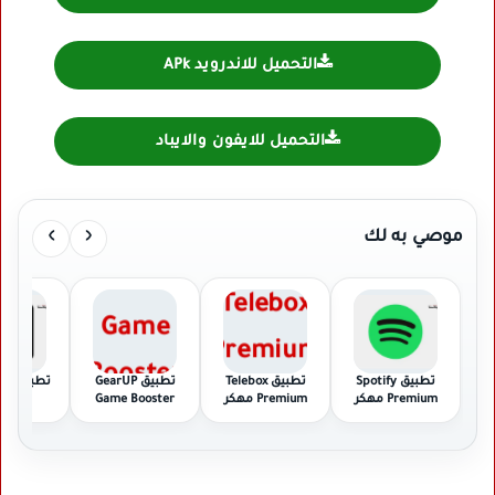
التحميل للاندرويد APk
التحميل للايفون والايباد
›
‹
موصي به لك
تطبيق Spotify
تطبيق Telebox
تطبيق GearUP
تطبي
Premium مهكر
Premium مهكر
Game Booster
مهك
مهكر