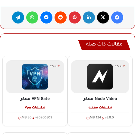
فيسبوك
‫X
لينكدإن
بينتيريست
ماسنجر
واتساب
تيلقرام
مقالات ذات صلة
Node Video
مهكر
VPN Gate
مهكر
تطبيقات مهكرة
تطبيقات Vpn
30 MB
v20260809
124 MB
v8.8.0