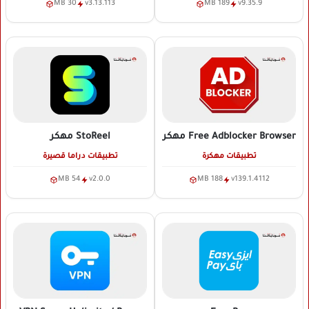
30 MB
v3.13.113
189 MB
v9.35.9
Free Adblocker Browser
مهكر
StoReel
مهكر
تطبيقات مهكرة
تطبيقات دراما قصيرة
54 MB
v2.0.0
188 MB
v139.1.4112