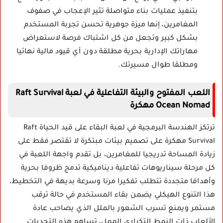
بتنفيذ عمليات بناء متواصلة تثير الإعجاب في صفوف
المغامرين، إنها ميزة جوهرية تحسن تجربة المستخدم
بشكل كبير وتجعل من كل اشتباك فرصة لاستعراض
مهاراتك الإدارية بحرية مطلقة دون أي قيود مالية نهائيا
ومطلقا طوال مسيرتك.
اللعب المفتوح والبيئة التفاعلية في لعبة Raft Survival
Ocean Nomad مهكرة
ترتكز الهندسة البرمجية في لعبة البقاء على قيد الحياة Raft
Survival مهكرة على تصميم بيئات مبتكرة لا تقتصر فقط على
زيادة المساحة تدريجيا للمغامرين، بل تقدم واجهة اللعبة في
كل مرحلة سيناريوهات تفاعلية ديناميكية تدمج ظروفا بحرية
وأهدافا متجددة تتطلب تفكيرا مرنا وسرعة بديهة في التخطيط،
هذا التنوع الهيكلي يضمن بقاء المستخدم في حالة ترقب
مستمر ويمنع تسرب الشعور بالملل الذي يصاحب عادة
الألعاب ذات النمط التكراري الممل، تساهم هذه التحديات