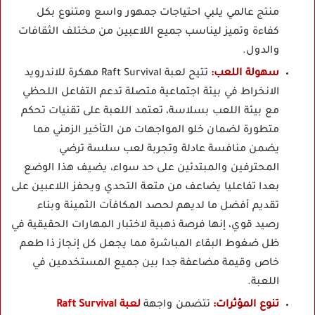
منتج عالمي يلبي احتياجات جمهور واسع ومتنوع بكل
كفاءة وتميز ليناسب جميع اللاعبين من مختلف الثقافات
والدول.
سهولة اللعب:
تتيح لعبة Raft Survival مهكرة للاندرويد
الانخراط في بيئة اجتماعية متصلة تدعم التفاعل اللحظي
مع بيئة اللعب بسلاسة، تعتمد اللعبة على تقنيات تحكم
متطورة لضمان خلو المواجهات من التأخير الزمني مما
يضمن منافسة عادلة وتجربة لعب سلسة ترضي
المحترفين والمبتدئين على حد سواء، يضيف هذا الوضع
بعدا تفاعليا يضاعف من متعة التحدي ويحفز اللاعبين على
تقديم أفضل ما لديهم لحصد المكافآت الثمينة وبناء
رصيد قوي، إنها فرصة ذهبية لاختبار المهارات الحقيقية في
ظل ضغوط البقاء المباشرة مما يجعل كل إنجاز ذا طعم
خاص وقيمة مضاعفة جدا بين جميع المستخدمين في
اللعبة.
تنوع المؤثرات:
تتضمن واجهة
لعبة Raft Survival