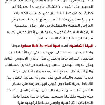
بشكل طبيعي داخل التخطيط الهندسي للمحيط لتشجيع
اللاعبين على التجول واكتشاف جزر جديدة بطريقة غير
خطية، يضمن هذا البناء التراكمي اكتساب المهارات
تدريجيا مما يبني ثقة اللاعب ويمنع الإحباط المبكر في
المراحل الصعبة والمعقدة، من خلال هذه المنهجية
البرمجية الدقيقة تتحول كل مرحلة إلى إنجاز حقيقي يضيف
قيمة ملموسة لرحلتك الاستكشافية.
البيئة التفاعلية:
تقدم
لعبة Raft Survival مهكرة
مجانا
واجهة بصرية تعتمد على تنوع ديناميكي في الأنماط تبرز
تفاصيل الموارد بدقة ووضوح، هذا الإخراج الرسومي الفائق
يعزز الإدراك البصري للاعب ويساعده في تقدير المسافات
والزوايا بشكل صحيح مما ينعكس إيجابيا على جودة
تجربة الصيد والبناء، تتيح هذه المرونة العالية التنقل بين
الأنماط بحرية تامة دون فرض قيود صارمة على مسار
التقدم مما يضمن تجربة خالية من الرتابة والملل، إنها حقا
بيئة رقمية متكاملة مصممة بعناية فائقة لتلبية كافة
التطلعات التنافسية وتوفير مساحة ترفيهية غنية