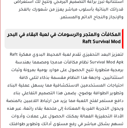
استثنائية تبرز براعة التصميم البرمجي وتتيح لك استعراض
قدراتك البنائية بأسلوب مباشر يعزز من شعورك بالفخر
والإنجاز والنجاح الدائم والمستمر.
المكافآت والمتجر والرسومات في لعبة البقاء في البحر
Raft Survival Mod
لتعزيز البعد التحفيزي تقدم لعبة المحيط البدوي مهكرة Raft
Survival Mod Apk نظام مكافآت مدمجا ومصمما بهندسة
برمجية متطورة تتيح الحصول على موارد يومية بمرونة وثبات
استثنائيين، واجهة هذا النظام مقسمة بذكاء لتلبي كافة
احتياجات المستخدمين الاستكشافية مما يسهل عملية البناء
وتطوير الطوافة بوضوح، يضمن هذا التصميم التفاعلي بناء
دافع مستمر لفتح اللعبة مما يزيد من ارتباط اللاعبين بالمنصة
ويحول التجربة الفردية المعتادة إلى ملحمة بقاء رائعة، عبر هذه
الأداة التحفيزية الفعالة يمكنك الحصول على عملات وأدوات
تسهم بشكل مباشر في رفع مستوى أدائك وتطوير طوافتك