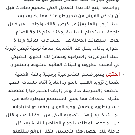
توسيع خيارات البناء لضمان تحقيق طوافة متينة
وواسعة، يتيح لك هذا التعديل الذكي تصميم دفاعات قبل
أن يتمكن القرش من تدمير طوافتك مما يضيف بعدا
استراتيجيا رائعا يعزز من فرص بقائك ونجاحك، من خلال
واجهة الاستخدام السلسة يمكنك فتح قائمة الصنع
لفرض سيطرتك الكاملة على المساحات المائية وإدارة
الموارد بذكاء، يمثل هذا التحديث إضافة نوعية تجعل تجربة
البناء أكثر مرونة واحترافية وتضمن لك التفوق التكتيكي
في أصعب الظروف والبيئات المائية المتنوعة باستمرار.
المتجر:
يعتبر قسم المتجر ميزة برمجية بالغة الأهمية
لضمان تزويد اللاعب بالموارد النادرة أثناء جلسات اللعب
المكثفة والسريعة جدا، توفر واجهة المتجر خيارا مخصصا
لشراء المعدات مما يمنح المستخدم سيطرة تامة على
مسار تطوره ويضمن توجيه الموارد بدقة نحو احتياجاته
المباشرة، يعزز هذا التصميم الذكي من راحة اللاعب ويقلل
من المجهود المطلوب لجمع العناصر النادرة بعد كل
مرحلة بناء، بفضل هذا التحسين التقني الرائع ستتمتع