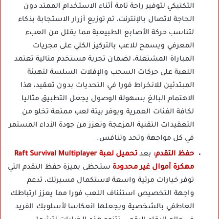
التكتيكي لتوفير راحة تامة أثناء الاستخدام الممتد دون
الحاجة لاتصال بالإنترنت، تم توزيع أزرار الاستجابة بذكاء
لتناسب حركة الأصابع الطبيعية مما يقلل من العبء
المعرفي ويسمح للاعب بالتركيز الكلي على مجريات
المباراة المشتعلة، لضمان تجربة مستخدم مثالية تعتمد
اللعبة على حركات السحب والإفلات السلسة لتهيئة
المبتدئين للانخراط فورا في التحديات بدون تعقيد، هذا
الاهتمام البالغ بسهولة الوصول يجعل التطبيق مثاليا
لكافة الفئات العمرية ويوفر بيئة لعب ممتعة تخلو من
التعقيدات التقنية المزعجة وتعزز من جودة الأداء المستمر
في كل مواجهة وتحد وتنافس.
حفظ التقدم:
بعد
تحميل لعبة Raft Survival Multiplayer
مهكرة أموال غير محدودة
ستحظى بميزة حفظ التقدم التي
توفر خيارات مرئية واسعة لاستكمال مسيرتك، تدعم
واجهة التخصيص استئناف اللعب فورا مما يعزز ارتباطك
العاطفي بالشخصية ويجعلها انعكاسا لأسلوبك الفريد