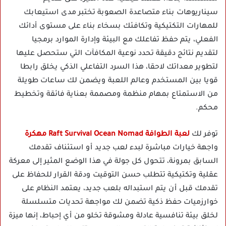
سيناريوهات بناء متصاعدة الصعوبة تختبر مدى استيعابك
للمهارات التكتيكية وتكافئك بسخاء بناء على مستوى أدائك
الفعلي، يتم حفظ تفاعلك مع البيئة وإدارة الموارد برمجيا
لتقديم نتائج دقيقة تحدد نوعية المكافآت التي ستحصل عليها
لتطوير معداتك لاحقا، هذا السرد التفاعلي الذكي يخلق رابطا
قويا بين المستخدم وعالم اللعبة ويضمن لك ساعات طويلة
من الاستمتاع بمهام منظمة ومصممة بعناية فائقة وتخطيط
محكم.
توفر لك
لعبة الطوافة Raft Survival Ocean Nomad مهكرة
واجهة خيارات مباشرة لبدء لعب جديد أو استئناف تقدمك
السابق بمرونة، تتحول كل جولة في هذا الوضع المثير إلى معركة
عقلية وتكتيكية تتطلب حسن التوقيت ودقة القرار للحفاظ على
تقدمك قبل أن يتم استبداله بلعب جديد، يعتمد النظام على
خوارزميات حفظ ذكية تضمن لك مواجهة تحديات متسلسلة
لخلق بيئة تنافسية عادلة ومشوقة تخلو من أي إحباط، إنها ميزة