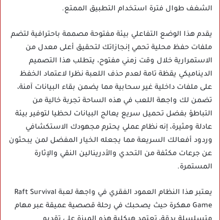
الشغف طوال فترة استخدام التطبيق الممتع.
يقدم هذا الوضع التفاعلي بيئة مفتوحة مصممة باحترافية لتضم
ملفات حفظ محلية تحمي إنجازاتك لتحقيق أعلى معدل من
الاستمرارية خلال وقت زمني مفتوح، يتطلب هذا التصميم
الديناميكي يقظة تامة لعدم حذف اللعبة نظرا لاعتماد الخفظ
على ملفات داخلية غير سحابية مما يضمن بقاء البيانات آمنة،
تضمن لك واجهة اللعب في هذه الساحة تجربة خالية من
التباطؤ بفضل تحميل سريع يعالج البيانات لحظيا لتوفير بيئة
عادلة ومثيرة، إنه نظام عملي يحترم مجهودك الاستكشافي
وردود أفعالك السريعة مما يجعله الخيار المفضل لمن يبحثون
عن جرعات مكثفة من التحدي والأدرينالين النقي والإثارة
المستمرة.
يعتبر هذا النظام العمود الفقري في واجهة لعبة Raft Survival
Game مهكرة حيث يصحبك في رحلة قصصية عميقة عبر مهام
متسلسلة بدقة، تعتمد هيكلية هذه الميزة على تقديم