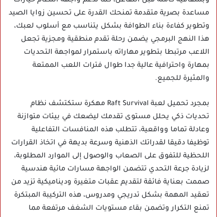
وبشفافية كاملة قبل التفاعل، كما تدعم واجهة النظام خيارات
مساعدة بصرية متقدمة تمنحك القدرة على تحسين زوايا الصيد
وتطوير كفاءة بناء الطوافة بشكل يتناسب مع أسلوب لعبك،
هذا النهج البرمجي يضمن رحلة تقدم منطقية ومجزية تجعل
اللاعب مرتبطا بتطوير مهاراته باستمرار لمواجهة التحديات
بمهارة واحترافية عالية جدا طوال فترات اللعب الممتعة
والمثيرة للجميع.
بمجرد تحميل لعبة Raft Survival مهكرة ستكتشف نظام
تحديات ذكي يحلل مستوى تقدمك ليضعك في بيئات متوازنة
وعادلة تماما وواقعية، تتطلب هذه المنافسات التفاعلية
توظيفا دقيقا لقدراتك الذهنية وسرعة بديهة في اتخاذ القرارات
اللحظية للتفوق على الصعاب والوصول إلى الموارد المطلوبة،
لزيادة جرعة التحدي تتضمن الواجهة مسارات مائية هندسية
صممت بعناية فائقة لتقديم عقبات متغيرة وديناميكية تزيد من
تعقيد المهمة بشكل تدريجي ومدروس، هذه التركيبة المبتكرة
تمنع التكرار وتضمن بقاء مستويات الشغف مرتفعة مما