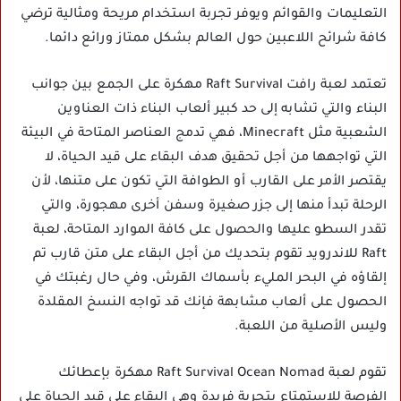
التعليمات والقوائم ويوفر تجربة استخدام مريحة ومثالية ترضي
كافة شرائح اللاعبين حول العالم بشكل ممتاز ورائع دائما.
تعتمد لعبة رافت Raft Survival مهكرة على الجمع بين جوانب
البناء والتي تشابه إلى حد كبير ألعاب البناء ذات العناوين
الشعبية مثل Minecraft، فهي تدمج العناصر المتاحة في البيئة
التي تواجهها من أجل تحقيق هدف البقاء على قيد الحياة، لا
يقتصر الأمر على القارب أو الطوافة التي تكون على متنها، لأن
الرحلة تبدأ منها إلى جزر صغيرة وسفن أخرى مهجورة، والتي
تقدر السطو عليها والحصول على كافة الموارد المتاحة، لعبة
Raft للاندرويد تقوم بتحديك من أجل البقاء على متن قارب تم
إلقاؤه في البحر المليء بأسماك القرش، وفي حال رغبتك في
الحصول على ألعاب مشابهة فإنك قد تواجه النسخ المقلدة
وليس الأصلية من اللعبة.
تقوم لعبة Raft Survival Ocean Nomad مهكرة بإعطائك
الفرصة للاستمتاع بتجربة فريدة وهي البقاء على قيد الحياة على