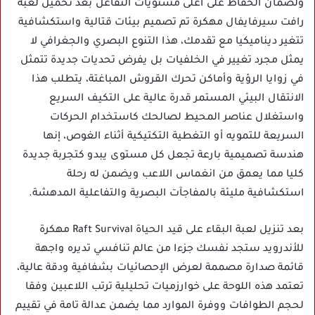
ولضمان الحفاظ على أعلى مستويات التفاعل بعد تحميل لعبة
رافت سيرفايفال مهكرة تم تصميم بيئات قتالية واستكشافية
تتغير ديناميكيا مع تقدمك، هذا التنوع البصري والجغرافي لا
يمثل مجرد تغيير في الخلفيات بل يفرض تحديات جديدة تتمثل
في زوايا الرؤية وأماكن تحرك القروش المباغتة، يتطلب هذا
الانتقال البيئي المستمر قدرة عالية على التكيف السريع
واستغلال عناصر المحيط لصالحك كاستخدام الحركات
السريعة للتمويه أو التغطية التكتيكية أثناء الغوص، إنها
هندسة تصميمية بارعة تجعل كل مستوى يبدو كتجربة جديدة
كليا مما يعمق من انغماس اللاعب ويضمن له رحلة
استكشافية مليئة بالمفاجآت البصرية والتفاعلية المدهشة.
بعد تنزيل لعبة البقاء على قيد الحياة Raft Survival مهكرة
للأندرويد ستجد نفسك جزءا من عالم تنافسي تديره واجهة
قائمة صدارة مصممة لعرض الإحصائيات بشفافية ودقة عالية،
تعتمد هذه اللوحة على خوارزميات تحليلية ترتب اللاعبين وفقا
لحجم الطوافات ووفرة الموارد مما يضمن عدالة تامة في تقييم