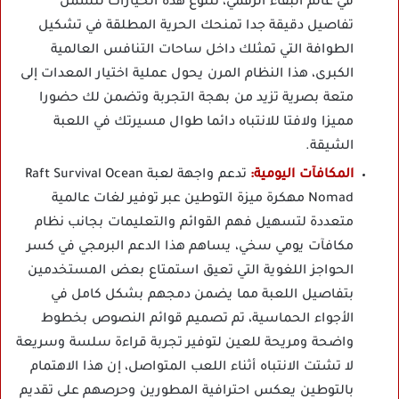
في عالم البقاء الرقمي، تتنوع هذه الخيارات لتشمل
تفاصيل دقيقة جدا تمنحك الحرية المطلقة في تشكيل
الطوافة التي تمثلك داخل ساحات التنافس العالمية
الكبرى، هذا النظام المرن يحول عملية اختيار المعدات إلى
متعة بصرية تزيد من بهجة التجربة وتضمن لك حضورا
مميزا ولافتا للانتباه دائما طوال مسيرتك في اللعبة
الشيقة.
المكافآت اليومية:
تدعم واجهة لعبة Raft Survival Ocean
Nomad مهكرة ميزة التوطين عبر توفير لغات عالمية
متعددة لتسهيل فهم القوائم والتعليمات بجانب نظام
مكافآت يومي سخي، يساهم هذا الدعم البرمجي في كسر
الحواجز اللغوية التي تعيق استمتاع بعض المستخدمين
بتفاصيل اللعبة مما يضمن دمجهم بشكل كامل في
الأجواء الحماسية، تم تصميم قوائم النصوص بخطوط
واضحة ومريحة للعين لتوفير تجربة قراءة سلسة وسريعة
لا تشتت الانتباه أثناء اللعب المتواصل، إن هذا الاهتمام
بالتوطين يعكس احترافية المطورين وحرصهم على تقديم