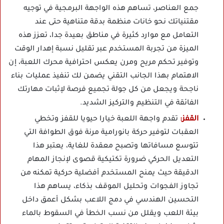
جمع العناصر، تساهم هذه الواجهة البرمجية في توجيه
مقتنياتك نحو خانات منظمة بدقة متناهية حتى عند
التعامل مع موارد كثيرة في مناطق بعيدة جدا، تعزز هذه
الميزة من تجربة المستخدم عبر تقليل نسبة إهدار الوقت
وتوفير تحكم مريح ومرن يعكس احترافية محرك اللعبة، إن
الاهتمام بهذا الجانب التقني يضمن لك تنفيذ عمليات بناء
ناجحة ويجعل من كل جولة تجميع فرصة لإثبات مهارتك
الفائقة في التنظيم والتركيز الشديد.
القفز:
تقدم واجهة اللعبة خيارا حيويا للقفز وتخطي
العقبات لتوفير حركة بانورامية مرنة فوق الطوافة التي
تتوسع مسافاتها وتصبح معقدة للغاية، يعتبر هذا
التعديل الحركي ضرورة تكتيكية قصوى لإنجاز المهام
الدقيقة حيث يمنح المستخدم أفضلية حركية تمكنه من
تجاوز الفجوات وتحليل الموقف بذكاء، يساهم هذا
التحسين الهندسي في دمج اللاعب بشكل أعمق داخل
بيئة اللعب ويقلل من نسب الخطأ في السقوط بالماء