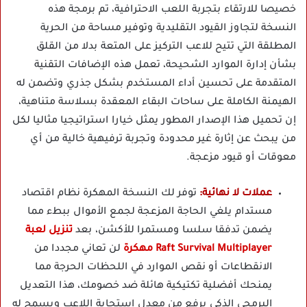
خصيصا للارتقاء بتجربة اللعب الاحترافية، تم برمجة هذه
النسخة لتجاوز القيود التقليدية وتوفير مساحة من الحرية
المطلقة التي تتيح للاعب التركيز على المتعة بدلا من القلق
بشأن إدارة الموارد الشحيحة، تعمل هذه الإضافات التقنية
المتقدمة على تحسين أداء المستخدم بشكل جذري وتضمن له
الهيمنة الكاملة على ساحات البقاء المعقدة بسلاسة متناهية،
إن تحميل هذا الإصدار المطور يمثل خيارا استراتيجيا مثاليا لكل
من يبحث عن إثارة غير محدودة وتجربة ترفيهية خالية من أي
معوقات أو قيود مزعجة.
عملات لا نهائية:
توفر لك النسخة المهكرة نظام اقتصاد
مستدام يلغي الحاجة المزعجة لجمع الأموال ببطء مما
يضمن تدفقا سلسا ومستمرا للأكشن، بعد
تنزيل لعبة
Raft Survival Multiplayer مهكرة
لن تعاني مجددا من
الانقطاعات أو نقص الموارد في اللحظات الحرجة مما
يمنحك أفضلية تكتيكية هائلة ضد خصومك، هذا التعديل
البرمجي الذكي يرفع من معدل استجابة اللاعب ويسمح له