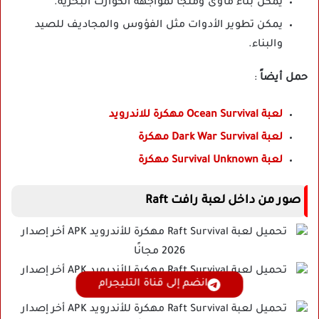
يمكن بناء مأوى وملجأ لمواجهة الكوارث البحرية.
يمكن تطوير الأدوات مثل الفؤوس والمجاديف للصيد
والبناء.
حمل أيضاً
:
لعبة Ocean Survival مهكرة للاندرويد
لعبة Dark War Survival مهكرة
لعبة Survival Unknown مهكرة
صور من داخل لعبة رافت Raft
انضم إلى قناة التليجرام