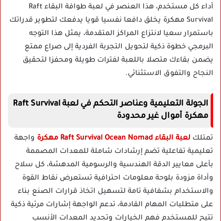
أداء كل مستخدم، هذا العنصر في لعبة طوافة البقاء Raft
Survival مهكرة يخلق دافعا نفسيا قويا يدفعك لتطوير قدراتك
باستمرار سعيا لانتزاع المراكز المتقدمة، يمثل هذا التوجه
البرمجي خطوة ذكية لتحويل التجربة الفردية إلى صراع ممتع
يضمن بقاءك متصلا باللعبة لفترات طويلة ومحفزا لتحقيق
النجاح والتفوق الاستثنائي.
الجولة التعليمية وعناصر التحكم في لعبة Raft Survival
مهكرة أموال غير محدودة
تمتلك
لعبة البقاء Raft Survival Ocean Nomad مهكرة
واجهة
تعليمية تفاعلية تضم إرشادات شاملة للمعدات المصممة
بأعلى معايير الدقة الهندسية والرسومية المدهشة، كل سلاح
وأداة مزودة بلوحة معلومات احترافية تستعرض نقاط القوة
والاستخدام بشفافية تامة لتسهيل اتخاذ قرارات الصنع بناء
على متطلبات المهام القادمة، تدعم الواجهة إشارات مرئية ذكية
تتيح للمستخدم فهم الخيارات وتحديد المعدات الأنسب