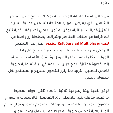
دائما.
من خلال هذه الواجهة المخصصة يمكنك تصفح دليل المتجر
الشامل الذي يعرض الموارد المتاحة لتسهيل عملية الشراء
لتعزيز قدراتك البنائية، يوفر المتجر الداخلي تصنيفات ذكية تتيح
لك قراءة مواصفات العناصر وشرائها بضغطة زر واحدة في
لعبة Raft Survival Multiplayer مهكرة
، يعزز هذا التنظيم
البرمجي من سلاسة تجربة المستخدم ويشجع على إدارة
الموارد بذكاء لدعم البقاء الطويل وتحقيق الأهداف الصعبة،
إنها خطوة ممتازة لدمج خيارات الدعم في بيئة تفاعلية حيوية
تضمن للاعبين التزود بما يلزم للتطور السريع والمستمر بكل
سهولة ويسر.
توفر اللعبة بيئة رسومية ثلاثية الأبعاد تنقل أجواء المحيط
بواقعية مذهلة تتيح ملاحظة أدق التفاصيل كالأسماك والأمواج
بوضوح، تتميز واجهة هذه الرسومات بتصميم دقيق وعملي يدعم
ألوانا زاهية تعكس حيوية المحيط مما يسهل رصد الموارد