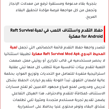
بتجربة بقاء مدعومة ومستقرة ترفع من معدلات الإنجاز
وتجعل من كل مواجهة فرصة مؤكدة لتحقيق البقاء
المريح.
حفظ التقدم واستئناف اللعب في لعبة Raft Survival
for Android مهكرة
تتصدر واجهة حفظ التقدم قائمة الخصائص التي تجعل
لعبة
المحيط البدوي Raft Survival Mod Apk مهكرة
تطبيقا استثنائيا
لا يحصر مستخدميه في قالب تكراري أو روتيني ممل، صممت
اللعبة لتقدم بيئات تنافسية مرنة تتطلب كل منها تبني عقلية
استراتيجية متفردة للتعامل مع التحديات وتوزيع الموارد بحكمة
عالية لضمان التفوق، تبدأ اللوحة بتقديم خيارات الحفظ بشكل
تدريجي ومدروس لمنع ضياع مجهود اللاعبين ثم تفتح مسارات
الاستئناف كمكافأة للتقدم والاحتراف، هذا الهيكل التفاعلي
يضمن تقديم تجربة مستخدم متجددة ومثيرة تلبي تطلعات
عشاق البقاء وتوفر محتوى غنيا يحافظ على استمرارية