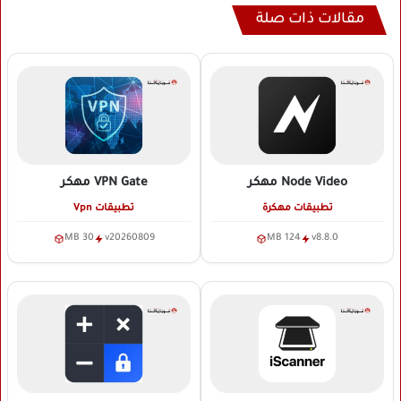
مقالات ذات صلة
Node Video
مهكر
VPN Gate
مهكر
تطبيقات مهكرة
تطبيقات Vpn
30 MB
v20260809
124 MB
v8.8.0