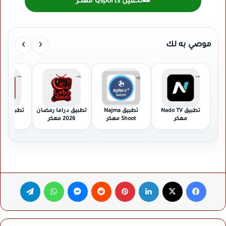
تحميل Qsports مهكر
›
‹
موصي به لك
تطبيق Nado TV
تطبيق Najma
تطبيق دراما رمضان
تطبي
مهكر
Shoot مهكر
2026 مهكر
مهك
فيسبوك
‫X
لينكدإن
بينتيريست
ماسنجر
واتساب
تيلقرام