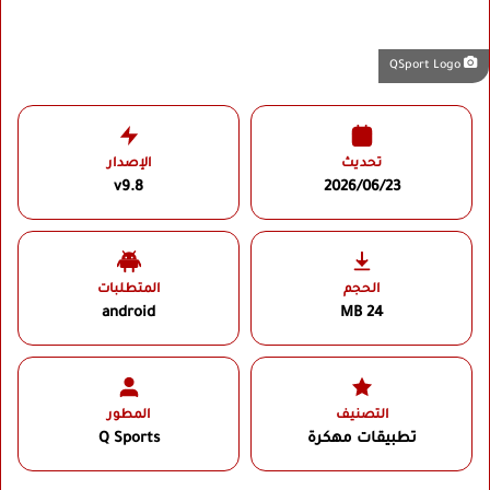
QSport Logo
تحديث
الإصدار
v9.8
2026/06/23
الحجم
المتطلبات
android
24 MB
التصنيف
المطور
تطبيقات مهكرة
Q Sports