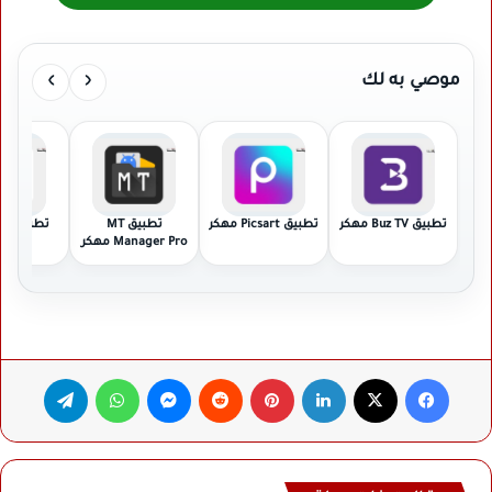
›
‹
موصي به لك
تطبيق Buz TV مهكر
تطبيق Picsart مهكر
تطبيق MT
تطب
Manager Pro مهكر
Pro مهكر
فيسبوك
‫X
لينكدإن
بينتيريست
ماسنجر
واتساب
تيلقرام