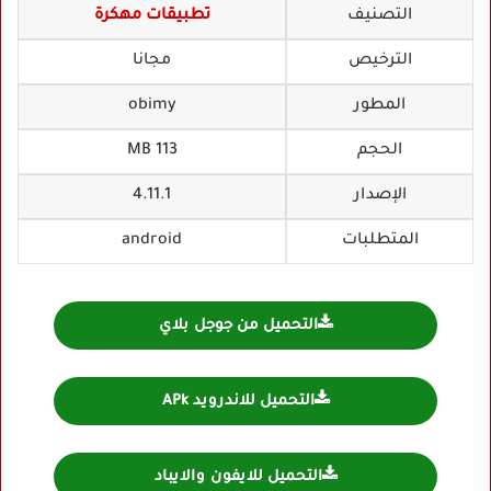
التصنيف
تطبيقات مهكرة
الترخيص
مجانا
المطور
obimy‏
الحجم
113 MB
الإصدار
4.11.1
المتطلبات
android
التحميل من جوجل بلاي
التحميل للاندرويد APk
التحميل للايفون والايباد