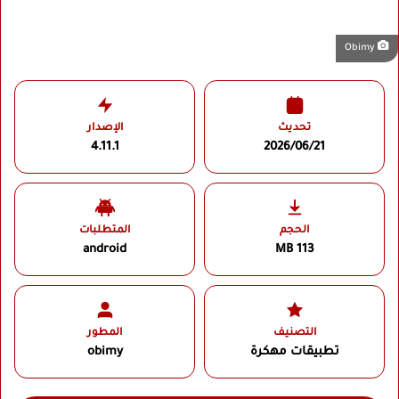
Obimy
تحديث
الإصدار
4.11.1
2026/06/21
الحجم
المتطلبات
android
113 MB
التصنيف
المطور
تطبيقات مهكرة
obimy‏