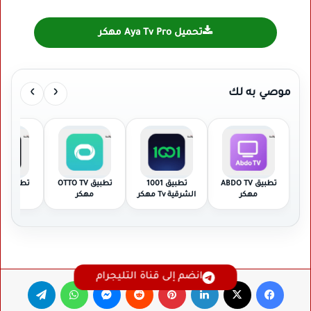
تحميل Aya Tv Pro مهكر
›
‹
موصي به لك
تطبيق ABDO TV
تطبيق 1001
تطبيق OTTO TV
تطب
مهكر
الشرقية Tv مهكر
مهكر
مهك
انضم إلى قناة التليجرام
فيسبوك
‫X
لينكدإن
بينتيريست
ماسنجر
واتساب
تيلقرام