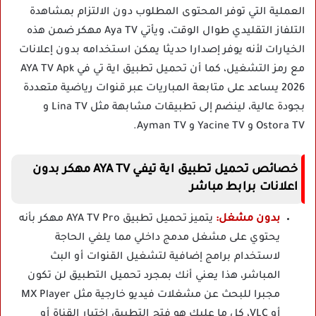
العملية التي توفر المحتوى المطلوب دون الالتزام بمشاهدة
التلفاز التقليدي طوال الوقت، ويأتي Aya TV مهكر ضمن هذه
الخيارات لأنه يوفر إصدارا حديثا يمكن استخدامه بدون إعلانات
مع رمز التشغيل، كما أن تحميل تطبيق اية تي في AYA TV Apk
2026 يساعد على متابعة المباريات عبر قنوات رياضية متعددة
بجودة عالية، لينضم إلى تطبيقات مشابهة مثل Lina TV و
Ostora TV و Yacine TV و Ayman TV.
خصائص تحميل تطبيق اية تيفي AYA TV مهكر بدون
اعلانات برابط مباشر
بدون مشغل:
يتميز تحميل تطبيق AYA TV Pro مهكر بأنه
يحتوي على مشغل مدمج داخلي مما يلغي الحاجة
لاستخدام برامج إضافية لتشغيل القنوات أو البث
المباشر، هذا يعني أنك بمجرد تحميل التطبيق لن تكون
مجبرا للبحث عن مشغلات فيديو خارجية مثل MX Player
أو VLC، كل ما عليك هو فتح التطبيق اختيار القناة أو