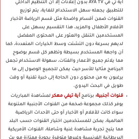
اية تي في AYA TV بدون إعلانات إلا أن التنظيم الداخلي
للتطبيق يجعله سهل الاستخدام للغاية، يتم توزيع
القنوات ضمن أقسام واضحة مثل قسم الرياضة الأخبار
الأفلام الأطفال والمزيد، هذا التقسيم يسهل على
المستخدمين التنقل والعثور على المحتوى المفضل
لديهم بسرعة دون التشتت وسط الخيارات المتعددة، كما
أن واجهة المستخدم بسيطة وتظهر كل قسم بوضوح
مما يلائم جميع الأعمار والفئات، سهولة الاستخدام تجعل
البرنامج مثاليا للأسر حيث يمكن للجميع الوصول إلى ما
يرغبون به من محتوى دون الحاجة إلى خبرة تقنية أو وقت
طويل في البحث اليدوي.
قنوات أجنبية:
برنامج
آية تيفي مهكر
لمشاهدة المباريات
يوفر كذلك مجموعة ضخمة من القنوات الأجنبية المتنوعة
سواء كانت للأفلام أو الأخبار أو حتى الأحداث الرياضية
العالمية، يمكن للمستخدمين اختيار القنوات حسب البلد
مما يتيح تجربة مشاهدة غنية وشاملة، القنوات الأمريكية
البريطانية الفرنسية وغيرها متوفرة بجودة ممتازة مع بث