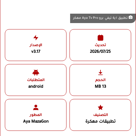
تطبيق اية تيفي برو Aya Tv Pro مهكر
تحديث
الإصدار
v3.17
2026/07/25
الحجم
المتطلبات
android
13 MB
التصنيف
المطور
تطبيقات مهكرة
Aya MazaGon‏