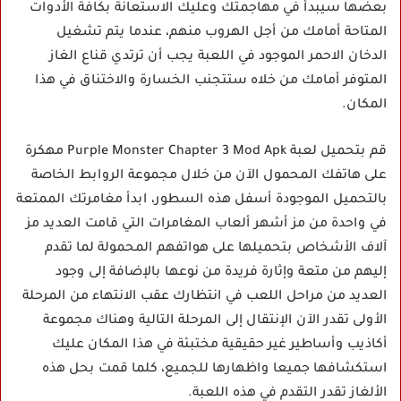
بعضها سيبدأ في مهاجمتك وعليك الاستعانة بكافة الأدوات
المتاحة أمامك من أجل الهروب منهم، عندما يتم تشغيل
الدخان الاحمر الموجود في اللعبة يجب أن ترتدي قناع الغاز
المتوفر أمامك من خلاه ستتجنب الخسارة والاختناق في هذا
المكان.
قم بتحميل لعبة Purple Monster Chapter 3 Mod Apk مهكرة
على هاتفك المحمول الآن من خلال مجموعة الروابط الخاصة
بالتحميل الموجودة أسفل هذه السطور، ابدأ مغامرتك الممتعة
في واحدة من مز أشهر ألعاب المغامرات التي قامت العديد مز
آلاف الأشخاص بتحميلها على هواتفهم المحمولة لما تقدم
إليهم من متعة وإثارة فريدة من نوعها بالإضافة إلى وجود
العديد من مراحل اللعب في انتظارك عقب الانتهاء من المرحلة
الأولى تقدر الآن الإنتقال إلى المرحلة التالية وهناك مجموعة
أكاذيب وأساطير غير حقيقية مختبئة في هذا المكان عليك
استكشافها جميعا واظهارها للجميع، كلما قمت بحل هذه
الألغاز تقدر التقدم في هذه اللعبة.