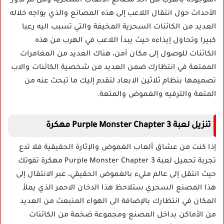
الموجودة بالقرب من أحد مصانع الألعاب السحرية ومن ثم تدور
الأحداث حول انتقال اللاعب إلى هذه المصانع والذي يواجه خلاله
العديد من الكائنات السحرية المخيفة والتي تسبب اليه رعبا
كبيرا وتحاول إيذاءه حيث يبدأ اللاعب في الهرب من هذه
الكائنات للوصول إلى مكان آمن، هناك العديد من المغامرات
الممتعة في انتظارك ضمن العديد من شخصية الكائنات والاب
تصميمها بنظام ثلاثين الابعاد لتقدم إليك ما تبحث عنه من
المتعة والترفيه والغموض والمتعة.
تنزيل لعبة Purple Monster Chapter 3 مهكرة
إذا كنت من عشاق ألعاب الغموض والإثارة الحقيقية فلا تدع
تجربة تحميل لعبة Purple Monster Chapter 3 مهكرة تفوتك
حيث انتقل إلى عالم مليء بالغموض الحقيقي، عبر الانتقال إلى
هذا المصنع السحري ستلاحظ هذا الدخان الاحمر الذي يملأ
المكان في انتظارك بالإضافة الى الهواء المنبعث من العديد
من الأماكن بداخل المصنع ومجموعة ضخمة من الكائنات