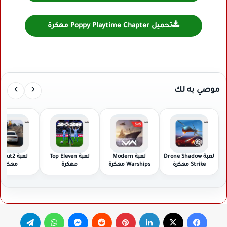
تحميل Poppy Playtime Chapter مهكرة
›
‹
موصي به لك
لعبة Drone Shadow
لعبة Modern
لعبة Top Eleven
لعبة ut2
Strike مهكرة
Warships مهكرة
مهكرة
مهكرة
فيسبوك
‫X
لينكدإن
بينتيريست
ماسنجر
واتساب
تيلقرام