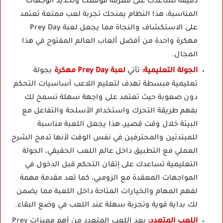
دقيقة تساعدك على معرفة موقعك وتحديد الوجهات
المناسبة، هذا النظام يمنحك تجربة لعب ممتعة تعتمد
على الاستكشاف والنجاة مما يجعل لعبة Prey Day
مهكرة واحدة من أفضل ألعاب العالم المفتوح في هذا
المجال.
الجولة التعليمية:
تأتي
لعبة Prey Day مهكرة
بجولة
تعليمية مبسطة تهدف لتعليم اللاعب أساسيات التحكم
دون صعوبة حيث تعتمد على واجهة سهلة تسمح لك
بفهم طريقة التحرك واستخدام الأسلحة والتفاعل مع
البيئة خلال وقت قصير، هذا يجعل اللعبة مناسبة
للمبتدئين والمحترفين في نفس الوقت لأنها تدمج الشرح
العملي مع التطبيق داخل عالم اللعب الحقيقي، الجولة
التعليمية تساعدك على إتقان التحكم قبل الدخول في
المواجهات المعقدة مع الزومبي، كما تعد مقدمة مهمة
لفهم المهام والخيارات المتاحة داخل اللعبة مما يضمن
لك بداية قوية وتجربة سهلة عند اللعب في وضع البقاء.
اللعب المتعدد:
يعد اللعب المتعدد من أهم مميزات Prey