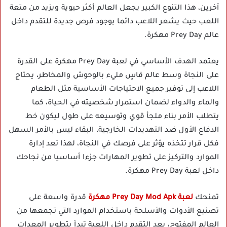
آخرين، هذا التنوع الكبير يجعل العالم أكثر حيوية ويزيد من متعة
اللعب حيث يشعر اللاعب دائما بوجود فرص جديدة للتقدم داخل
عالم Prey Day مهكرة.
يعتمد الهدف الأساسي في لعبة Prey Day مهكرة على القدرة
على النجاة وسط عالم قاسٍ مليء بالوحوش والمخاطر، يحتاج
اللاعب إلى توفير جميع الاحتياجات الأساسية مثل الطعام
والماء والدواء لضمان استمرار شخصيته في الحياة، كما
يتطلب الأمر بناء ملجأ قوي وتوسيعه على طول ليكون خط
الدفاع الأول ضد التهديدات الخارجية، البقاء ليس بالأمر السهل
فكل قرار تتخذه يؤثر على فرصك في النجاة، لهذا تعد إدارة
الموارد والتركيز على تطوير المهارات جزءا أساسيا من نجاحك
داخل لعبة Prey Day مهكرة.
تمنحك
لعبة Prey Day Mod Apk مهكرة
قدرة واسعة على
تصنيع الأدوات والأسلحة باستخدام الموارد التي تجمعها من
العالم المفتوح، بعد التقدم داخل اللعبة تبدأ بتطوير المعدات