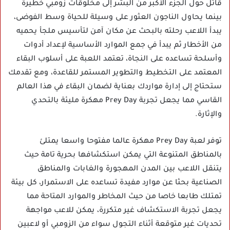
قاتل حول الجزء الأكبر من البشر إلى مخلوقات زومبي خطيرة
بينما يحاول الناجون العثور على وسيلة للحياة وسط الفوضى،
يبدأ اللاعب رحلته بالبحث عن مكان آمن لتأسيس ملجأ يحميه
من الأخطار ثم يبدأ في جمع الموارد الأساسية لإعداد أدوات
وأسلحة تساعده على النجاة، تعتمد اللعبة على أسلوب البقاء
المعتمد على التخطيط والتطوير المستمر للقاعدة، ومع تقدمك
ستحتاج إلى إدارة مواردك بعناية لضمان البقاء في هذا العالم
القاسي مما يجعل تجربة Prey Day مهكرة مليئة بالتحدي
والإثارة.
توفر لعبة Prey Day مهكرة عالما مفتوحا واسعا يمتلئ
بالمناطق المتنوعة التي يمكن استكشافها بحرية تامة حيث
يتنقل اللاعب بين المدن المهجورة والغابات والمناطق
الصناعية بحثا عن موارد مفيدة تساعده على الاستمرار، كل بيئة
تمتلك طابعا خاصا من حيث المخاطر والموارد المتاحة مما
يجعل تجربة الاستكشاف غير متكررة، يمكن للاعب مواجهة
تحديات غير متوقعة أثناء التجول سواء من الزومبي أو لاعبين