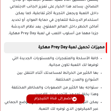
يسهل التنسيق أثناء تنفيذ المهام الجماعية أو تبادل
النصائح، يساعد هذا الخيار على تعزيز الجانب الاجتماعي
داخل اللعبة ويجعل التجربة أكثر تفاعلية، كما يمكن
استخدام الدردشة للتعاون في حماية الموارد أو تحديد
أماكن الخطر داخل العالم المفتوح، يعد نظام الدردشة
جزءا مهما من أسلوب اللعب في لعبة Prey Day مهكرة.
مميزات تحميل لعبة Prey Day مهكرة
كافة الأسلحة والمتفجرات والمستويات الجديدة التي
توفرها لك اللعبة تكون مجانية.
بها الكثير من الخرائط لمساعدتك أثناء التنقل بين
الشوارع والمدن المختلفة.
ستواجه بها الكثير من الصعوبات والمخاطر المختلفة
وهذا يخلق نوع من التحدي بين اللاعبين.
انضم إلى قناة التليجرام
يمكن التواصل بين اللاعبين وبعضهم في الوضع الجماعي
عبر الميكرفون الذي توفره لك اللعبة.