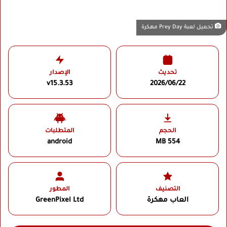
تحميل لعبة Prey Day مهكرة
تحديث
الإصدار
v15.3.53
2026/06/22
الحجم
المتطلبات
android
554 MB
التصنيف
المطور
العاب مهكرة
GreenPixel Ltd‏