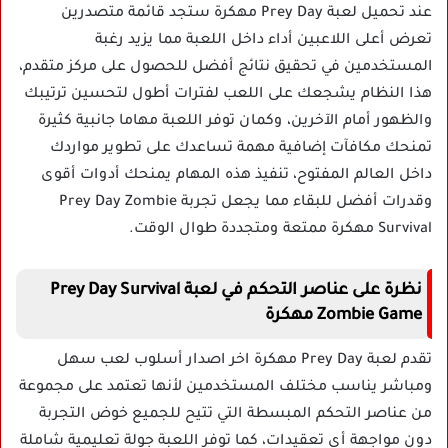
عند تحميل لعبة Prey Day مهكرة ستجد قائمة متصدرين
تعرض أعلى اللاعبين أداء داخل اللعبة مما يزيد رغبة
المستخدمين في تحقيق نتائج أفضل للحصول على مركز متقدم،
هذا النظام يشجعك على اللعب لفترات أطول لتحسين ترتيبك
والظهور أمام الآخرين، وكمان توفر اللعبة مهاما جانبية كثيرة
تمنحك مكافآت إضافية مهمة تساعدك على تطوير مواردك
داخل العالم المفتوح، تنفيذ هذه المهام يمنحك أدوات أقوى
وقدرات أفضل للبقاء مما يجعل تجربة Prey Day Zombie
Survival مهكرة ممتعة ومتجددة طوال الوقت.
نظرة على عناصر التحكم في لعبة Prey Day Survival
Zombie Game مهكرة
تقدم لعبة Prey Day مهكرة اخر اصدار أسلوب لعب سهل
ومباشر يناسب مختلف المستخدمين لأنها تعتمد على مجموعة
من عناصر التحكم المبسطة التي تتيح للجميع خوض التجربة
دون مواجهة أي تعقيدات، كما توفر اللعبة جولة تعليمية شاملة