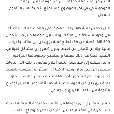
الكثير من عشاقها، حملها الآن عبر موقعنا من الروابط
الموجودة في في آخر الموضوع واستمتع بتجربة لعب لا تقاوم
بالفعل.
قبل تحميل لعبة Prey Day مهكرة على هاتفك عليك التأكد أولا
من وجود مساحة على هاتفك وذلك لإن حجمها كبير جدا يتخطى
500 MB، فضلا عن هذا تحتاح لعبة بري داى إلى هاتف بقدرات
عالية وإلا لن تتمكن من لعبها بدون ظهور أي مشاكل فنية في
اللعب، فيما عدا ذلك حملها واستمتع برسوماتها الخرافية
والتي تنقلك إلى معايشة أشهر أفلام هوليوود تلك التي تناولت
قصص الزومبي مرارا وتكرارا، كما أن المؤثرات الصوتية خاصتها
تخلق نوعا من الشعور بأجوائها المليئة بالتوتر والرعب، تخلو
لعبة بري داى من المواد الإعلانية، كما أنها توفر للاعبين أوضاع
متنوعة من اللعب الفردي والجماعي.
تتميز لعبة بري داى بكونها من الألعاب مفتوحة اللعبة، إذا تترك
لك الحرية في الاختيار ما بين أكثر من بطل وأوضاع اللعب