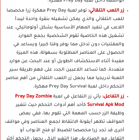
الواسعة داخل لعبة Prey Day مهكرة.
زر اللعب التلقائي:
توفر لعبة Prey Day مهكرة زرا مخصصا
للعب التلقائي والذي يمكن تشغيله بنقرة واحدة ليبدأ
اللاعب في تنفيذ المهام الأساسية بشكل أوتوماتيكي، عند
تشغيل هذه الخاصية تقوم الشخصية بجمع الموارد
والمقتنيات دون تدخل مما يوفر وقتا كبيرا ويساعد في
الحصول على العناصر المطلوبة بسهولة، هذه الميزة
مفيدة أثناء الاستكشاف الطويل أو عند البحث عن موارد
متعددة، كما تساعد اللاعبين الجدد على فهم طريقة سير
اللعبة تدريجيا مما يجعل زر اللعب التلقائي من أهم عناصر
التحكم داخل لعبة Prey Day Survival مهكرة.
زر التفاعل:
يأتي زر التفاعل في لعبة
Prey Day Zombie
Survival Apk Mod
كأحد أهم أدوات التحكم حيث تتغير
وظيفة الزر حسب المهمة التي تقوم بها، ففي بعض
المواقف تظهر أيقونة الالتقاط لجمع العناصر وفي مواقف
أخرى قد تجد زرا مخصصا للضبط أو فتح الأبواب أو
التفاعل مع الصناديق، هذا التغير الذكي يجعل التحكم أكثر