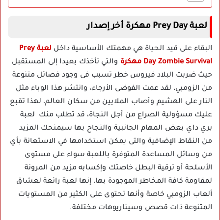
لعبة Prey Day مهكرة أخر إصدار
البقاء على قيد الحياة هي مهمتك الأساسية داخل
لعبة Prey
Day Zombie Survival مهكرة
والتي تأخذك بعيدا إلى المستقبل
حيث ضربت البلاد فيروس خطر تسبب فى وجود فصائل متنوعة
من الزومبي، لقد عمت الفوضى الأرجاء، وانتشر هذا الوباء مثل
النار على الهشيم وأصاب الملايين من سكان العالم، لهذا تقبع
عليك مسؤولية الصراع من أجل النجاة، قد تطلب منك لعبة
بري داي بعض المهام الجانبية والنجاح بها سيمنحك المزيد
من النقاط الإضافية والتى يمكن استخدامها في الاستعانة بأي
من وسائل المساعدة المتوفرة باللعبة سواء على مستوى
الأسلحة أو ترقية البطل خاصتك وإكسابه مزيد من المرونة
لمقاومة كافة المخاطر الموجودة بها، إنها لعبة رائعة لعشاق
ألعاب الزومبي خاصة وأنها تحتوى على الكثير من المستويات
المتنوعة ذات قصص وسيناريوهات مختلفة.