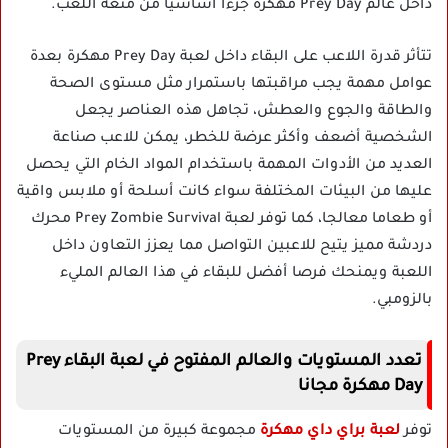
داخل عالم Prey Day مهكرة جزءا أساسيا من متعة اللعب.
تتأثر قدرة اللاعب على البقاء داخل لعبة Prey Day مهكرة بعدة
عوامل مهمة يجب مراقبتها باستمرار مثل مستوى الصحة
والطاقة والجوع والعطش، تجاهل هذه العناصر يجعل
الشخصية أضعف وأكثر عرضة للخطر، يمكن للاعب صناعة
العديد من الأدوات المهمة باستخدام المواد الخام التي يحصل
عليها من البيئات المختلفة سواء كانت أسلحة أو ملابس واقية
أو طعاما معالجا، كما توفر لعبة Prey Zombie Survival محرك
دردشة مميز يتيح للاعبين التواصل مما يعزز التعاون داخل
اللعبة ويمنحك فرصا أفضل للبقاء في هذا العالم المليء
بالزومبي.
تعدد المستويات والعالم المفتوح في لعبة البقاء Prey
Day مهكرة مجانا
توفر
لعبة براي داي مهكرة
مجموعة كبيرة من المستويات