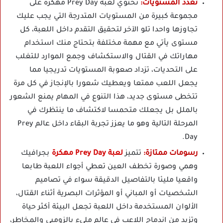
تعدد المستويات:
تحتوي لعبة Prey Day مهكرة على
مجموعة كبيرة من المستويات المتدرجة التي يجب عليك
تجاوزها واحدا تلو الآخر لتحقيق التقدم داخل اللعبة، كل
مستوى يأتي مع مهمة مختلفة بتحتاج منك استخدام
مهاراتك في القتال والاستكشاف وجمع الموارد للتغلب
على التحديات، تزداد صعوبة المستويات تدريجيا مما
يجعل اللعب ممتعا ويعطيك شعورا بالإنجاز في كل مرة
تتخطى مستوى جديد، هذا التنوع في المهام يمنع الشعور
بالملل بل يجعلك متحمسا لاكتشاف ما ينتظرك في
المرحلة التالية وهو ما يعزز تجربة البقاء داخل عالم Prey
Day.
رسومات ممتازة:
تتميز
لعبة Prey Day مهكرة
بجرافيك
وهمي وصورة تخطف العين تعطي أجواء اللعبة طابعا
واقعيا مليئا بالتفاصيل الدقيقة سواء في تصاميم
الشخصيات أو المباني أو المؤثرات البصرية أثناء القتال،
الألوان المستخدمة داخل اللعبة تجعل البيئة أكثر حياة
وتزيد من اندماج اللاعب في عالم مليء بالزومبي والمخاطر،