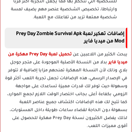
للشخصية التي تتحكم بها مما يجعل التجربة أكثر قربا
وارتباطا، تخصيص الشخصية عنصر مهم يضيف لمسة
شخصية ممتعة تزيد من تفاعلك مع اللعبة.
إضافات تهكير لعبة Prey Day Zombie Survival Apk
Mod من ميديا فاير
يبحث الكثير من اللاعبين عن
تحميل لعبة Prey Day مهكرة من
ميديا فاير
بدلا من النسخة الأصلية الموجودة على متجر جوجل
بلاي وذلك لأن النسخة المهكرة تمنحهم مزايا إضافية لا تتوفر
في الإصدار الرسمي، هذه الإضافات تجعل تجربة اللعب أكثر قوة
وسهولة حيث توفر لك قدرات مميزة تساعدك على مواجهة
الزومبي بكفاءة أعلى بجانب اختصار الوقت اللازم لجمع الموارد،
كما تتيح لك هذه الإضافات اكتشاف جميع عناصر اللعبة
بسهولة دون الحاجة لقضاء ساعات طويلة داخل المستويات،
لذلك يفضل الكثيرون نسخة Prey Day مهكرة للحصول على
أقوى مميزات اللعب.