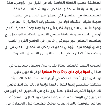
المختلفة حسب الخطة الخاصة بك في النيل من الزومبي، هكذا
الأمر بالنسبة للأسلحة والمتفجرات والشاحنات المختلفة
المستخدمة في الدهس، لكي تتمكن من الدخول في مهمة
جديدة عليك الانتهاء أولا من المستويات الحالية إذا أنها من
نوعية الألعاب التدريجية، نظرا لأن لعبة Prey Day مهكرة تقدم
أوضاع للعب متنوعة فإنها تسمح للاعبين بإمكانية التواصل مع
بعضهم البعض عبر ميكرفون خاص، في الوضع الفردي للعب
والذي تواجه فيه الزومبي بمفردك يمكن استكمال اللعب في اي
وقت، كما أنك لن تحتاج على الإطلاق إلى الاتصال بالإنترنت.
أسلوب اللعب خاصتها يمتاز بكونه مرن وسهل يساعدك في
هذا أن
لعبة براي داي Prey Day مهكرة
توفر للاعبين دليل
إرشادى حول آليات التحكم في أزرار اللعب، دائما هناك بيئة
مختلفة ستنضم إليها للقتال لهذا فإنها تزودك بخرائط توضح
لك كيفية التحرك، تحتاج لعبة برى داي من اللاعبين قدر كبير من
التركيز وفي الوقت نفسه سرعة التصرف وذلك لإن المفاجآت
بها غير متوقعة بالمرة، هناك جولات تعليمية قبل الانطلاق في