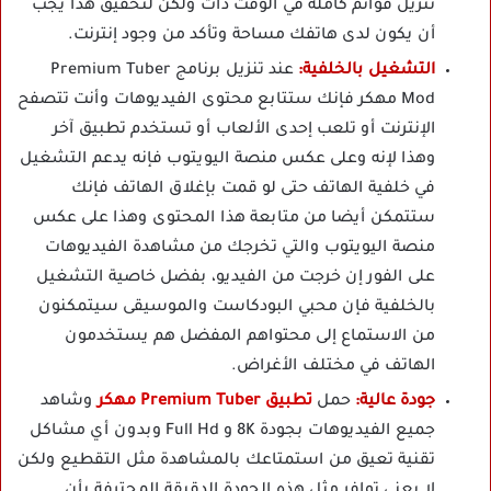
تنزيل قوائم كاملة في الوقت ذات ولكن لتحقيق هذا يجب
أن يكون لدى هاتفك مساحة وتأكد من وجود إنترنت.
التشغيل بالخلفية:
عند تنزيل برنامج Premium Tuber
Mod مهكر فإنك ستتابع محتوى الفيديوهات وأنت تتصفح
الإنترنت أو تلعب إحدى الألعاب أو تستخدم تطبيق آخر
وهذا لإنه وعلى عكس منصة اليويتوب فإنه يدعم التشغيل
في خلفية الهاتف حتى لو قمت بإغلاق الهاتف فإنك
ستتمكن أيضا من متابعة هذا المحتوى وهذا على عكس
منصة اليويتوب والتي تخرجك من مشاهدة الفيديوهات
على الفور إن خرجت من الفيديو، بفضل خاصية التشغيل
بالخلفية فإن محبي البودكاست والموسيقى سيتمكنون
من الاستماع إلى محتواهم المفضل هم يستخدمون
الهاتف في مختلف الأغراض.
جودة عالية:
حمل
تطبيق Premium Tuber مهكر
وشاهد
جميع الفيديوهات بجودة 8K و Full Hd وبدون أي مشاكل
تقنية تعيق من استمتاعك بالمشاهدة مثل التقطيع ولكن