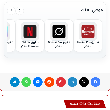
›
‹
موصي به لك
تطبيق Remini Pro
تطبيق Grok Ai Pro
تطبيق Netflix
تطبيق Picsart مهكر
مهكر
مهكر
Premium مهكر
فيسبوك
‫X
لينكدإن
بينتيريست
ماسنجر
واتساب
تيلقرام
مقالات ذات صلة