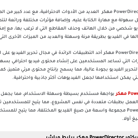
بيديك تطبيق باور دايركتور PowerDirector Pro مهكر العديد من الأدوات الاحترافية، مع 
سهولة مع مهارة الكتابة عليه، وإضافة مؤثرات مختلفة ورائعة لتتمك
يديو شخصي من خلال الهاتف وحذف المقاطع التي لا ترغب بها، مع إمك
خالها في الفيديو بطريقة مرنة وسهلة والعديد من الميزات الأخرى الت
تعتبر تطبيق باور دايركتور PowerDirector Pro مهكر أحد التطبيقات الرائدة في مجال تحر
ات التي تساعد المستخدمين على إنشاء محتوى فيديو احترافي بسهو
P أدوات متقدمة لتحرير الفيديو بجودة عالية، مما يسمح بإنتاج محتوى مرئي متم
التي يمكن استخدامها لجعل الفيديوهات أكثر جاذبية واحترافية.
بواجهة مستخدم بسيطة وسهلة الاستخدام، مما يجعل عملي
 العمل بطبقات متعددة في نفس المشروع، مما يتيح للمستخدمين تحر
واحترافية، كما يدعم PowerDirector Pro مجموعة واسعة من صيغ الفيديو المختلفة، مما ي
غ أولا.
رابط مباشر