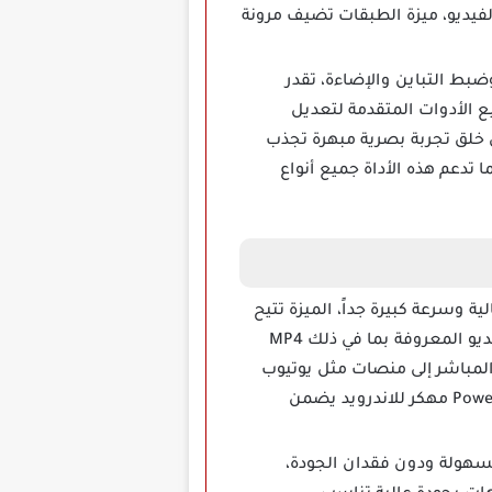
فيديو، ميزة الطبقات تضيف مرونة
تصحيح الألوان وضبط التباين والإضاءة، تقدر
 الأدوات المتقدمة لتعديل
 خلق تجربة بصرية مبهرة تجذب
ة وإبداعا، كما تدعم هذه الأداة جميع أنواع
 وسرعة كبيرة جداً، الميزة تتيح
تصدير مشاريع كبيرة في وقت قصير دون التضحية بالجودة، النسخة المهكرة تدعم جميع صيغ الفيديو المعروفة بما في ذلك MP4
ير المباشر إلى منصات مثل يوتيوب
وفيسبوك، ميزة السرعة تجعل التطبيق مناسبا لإنجاز المشاريع في وقت قصير، تطبيق PowerDirector مهكر للاندرويد يضمن
امج باور ديركتور PowerDirector مهكر يتيح تحرير الفيديوهات بدقة 4K بسهولة ودون فقدان الجودة،