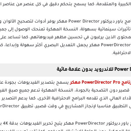
كبيرة والمتقدمة، كما يسمح بتحكم دقيق في كل عنصر من عناصر ال
برنامج باور ديركتور Power Director مهكر يوفر أدوات ل
أثيرات سينمائية بسهولة، النسخة المهكرة تمنحك الوصول إلى جميع
 المحتوى الذين يرغبون في تحسين مظهر فيديوهاتهم، كما تساعد على
المشاهدين، برنامج PowerDirector Apk Mod مهكر يجعل التعديل البصري أكثر سهول
احترافية.
 PowerDirector Pro مهكر
يسمح بتصدير الفيديوهات بجودة عالية
ة الأداء العالي الذي تقدمه البرامج الاحترافية الأخرى، كما يدعم التصد
: برن