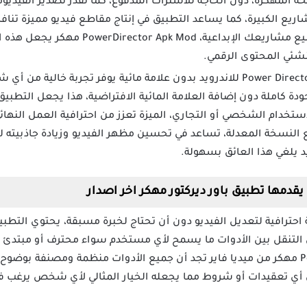
خة المهكرة، دون الحاجة للاشتراك المدفوع، كما تقدر تصدير الفيديو
اريع الكبيرة، كما يساعد التطبيق في إنتاج مقاطع فيديو مميزة تنافس
4K تضيف لمسة احترافية لجميع مشاريعك الإب
نشئي المحتوى الرقمي.
: برنامج Power Director للاندرويد بدون علامة مائية يوفر تجربة خالي
دة كاملة دون إضافة العلامة المائية الافتراضية، هذا يجعل التطبيق
تخدام الشخصي أو التجاري، الميزة تعزز من احترافية العمل النهائي 
ع النسخة المعدلة، تساعد في تحسين مظهر الفيديو وزيادة جاذبيته 
 يقدمها تطبيق باور ديركتور مهكر اخر اصدار
PowerD مهكر تجربة احترافية لتعديل الفيديو دون أن تحتاج لخبرة مسبقة، يحتو
قل بين الأدوات ما يسمح لأي مستخدم سواء محترف أو مبتدئ بال
بسهولة، عند تحميل PowerDirector مهكر من ميديا فاير تجد أن جميع الأدوات منظمة ومص
ض أي تعقيدات أو شروط مما يجعله الخيار المثالي لأي شخص يرغب ف