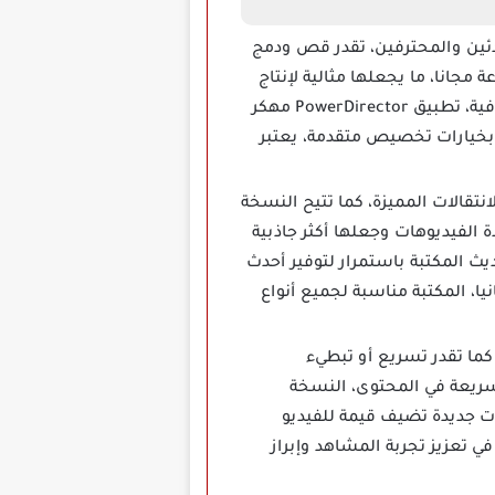
ناسب المبتدئين والمحترفين، تقدر قص ودمج
مجانا، ما يجعلها مثالية لإنتاج
محتوى عالي الجودة، كما يدعم العمل على مقاطع فيديو بدقة تصل إلى 4K للحصول على نتائج احترافية، تطبيق PowerDirector مهكر
بخيارات تخصيص متقدمة، يعتبر
من التأثيرات والانتقالات المميزة، كما تتيح النسخة
ة الفيديوهات وجعلها أكثر جاذبية
ث المكتبة باستمرار لتوفير أحدث
دوات سهلا ومجانيا، المكتبة مناسبة لجميع أنواع
وهات، كما تقدر تسريع أو تبطيء
سريعة في المحتوى، النسخة
ت جديدة تضيف قيمة للفيديو
ي تعزيز تجربة المشاهد وإبراز