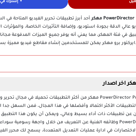
ميل
إشترك في ق
أحد أبرز تطبيقات تحرير الفيديو المتاحة في ا
يو عالي الدقة بجودة استوديو، وإضافة التأثيرات الخاصة، والمؤثرات 
بيق في فئة المهكر، مما يعني أنه يوفر جميع الميزات المدفوعة مجانا
ايركتور برو مهكر يمكن للمستخدمين إنشاء مقاطع فيديو مميزة بسه
تحميل تطبيق باور دايركتور PowerDirector Pro mod مهكر من أكثر التطبيقات تحمي
احد من التطبيقات الأكثر اكتمالا وأفضلها في هذا المجال، فمن السهل جد
عن تطبيقات ذات أداء بسيط وعالي، ويمكن أن يكون هذا التطبيق خيار
إضافة الى ذلك يقدم برنامج PowerDirector وظائفه الغنية عن التعريف من خلال واج
 لاختصارات في ادارة عمليات التعديل المتعددة، يسمح لك محرر ال