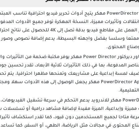
برنامج PowerDirector Pro مهكر يتيح أدوات تحرير فيديو احترافية ت
قالات وتأثيرات مميزة، النسخة المهكرة توفر جميع الأدوات المدفوعة 
يو ممتعا وسلسا بفضل واجهته البسيطة، يدعم إضافة نصوص وصور 
 وصناع المحتوى.
: برنامج باور ديركتور Power Director مهكر يوفر مكتبة ضخمة 
صر المدفوعة، بما في ذلك التأثيرات ثلاثية الأبعاد، تقدر تحسين جود
تضيف لمسة إبداعية على مشاريعك وتمنحها مظهرا احترافيا، يتم تحدي
الأدوات للمستخدمين، PowerDirector Apk Mod مهكر يجعل الوصول إلى هذه الأ
لتعليمية.
: تطبيق PowerDirector مهكر للاندرويد يدعم التحكم في سرعة تشغيل الفيدي
مميزة وإبداعية، الميزة مفيدة لإضافة مشاهد درامية أو تسلسلات 
رعة متاحا لجميع المستخدمين دون قيود، كما تقدر استكشاف تأثيرا
اع المحتوى في مجالات مثل الرياضة، الطهي، أو السفر، كما تساعد ف