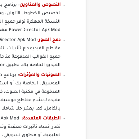
النصوص والعناوين
تخصيص الخطوط، الألوان، وحر
النسخة المهكرة توفر جميع ال
PowerDirector Apk Mod مهكر يساعد في إنتاج محتوى تعليمي أو تسويقي مميز، تدعم الأداة تخصيص النصوص بجميع اللغات.
دمج الصور
مقاطع الفيديو مع تأثيرات انت
جميع القوالب المدفوعة متاحة 
الفيديو الخاصة بك، تطبيق PowerDirector مهكر للاندرويد يقدم أداء استثنائيا في تحرير الصور والفيديوهات.
الصوتيات والمؤثرات
الموسيقى الخاصة بك أو استخد
المدفوعة في مكتبة الصوت، كم
بالكامل، كما يعتبر حلا شاملا 
الطبقات المتعددة:
تقدر إنشاء تأثيرات معقدة وت