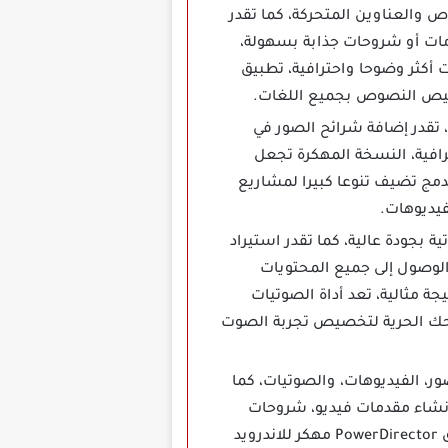
عة لإضافة النصوص والعناوين المتحركة، كما تقدر
مات أو شروحات جذابة بسهولة،
 أكثر وضوحا واحترافية، تطبيق
 متنوع، تقدر إضافة شرائح الصور في
ترافية، النسخة المهكرة تجعل
لدمج تضيف تنوعا كبيرا لمشاريع
رات صوتية بجودة عالية، كما تقدر استيراد
الوصول إلى جميع المحتويات
 مثالية، تعد أداة الصوتيات
أو محتوى قصصي، برنامج باور ديركتور Power Director مهكر يمنحك الحرية لتخصيص تجربة الصوت
ص، الصور، الفيديوهات، والصوتيات، كما
لإنشاء مقدمات فيديو، شروحات
تعليمية، أو محتوى تسويقي، النسخة المهكرة تجعل هذه الأداة متاحة بالكامل دون أي قيود، تطبيق PowerDirector مهكر للاندرويد