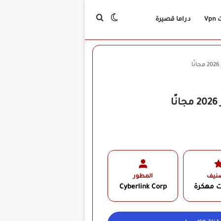
بحث عن
الوضع المظلم
Vp
دراما قصيرة
صنيف
المطور
ت مهكرة
Cyberlink Corp‏