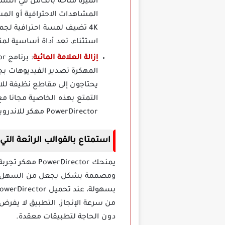
الميزة متاحة بالكامل في النس
المشاهدات الاحترافية أو المش
استثناء، تعد أداة أساسية لم
إزالة العلامة المائية
المهكرة تصدير الفيديوهات بجو
يحتاجون إلى مقاطع نظيفة للاس
التمتع بهذه الخاصية مجانا م
PowerDirector مهكر للاندرويد يلغي هذا العائق بسهولة.
استمتاع بالقوالب الرائعة التي
يمنحك irector
ومصممة بشكل يجعل من السهل التن
من سرعة الإنجاز، التطبيق لا يفر
دون الحاجة لتطبيقات معقدة.