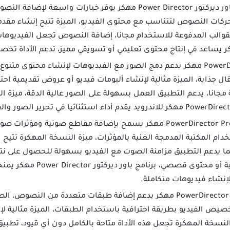
: برنامج باور ديركتور Power Director مهكر يوفر خيارات واس
كات النصوص لتتناسب مع محتوى الفيديو، الميزة تتيح إنشاء مقد
قوالب المدفوعة للاستخدام مجانا، إضافة النصوص تجعل الفيديوهات
: PowerDirector Apk Mod مهكر يدعم دمج الصور مع الفيديوهات لإنشاء محتوى
قال جذابة، الميزة مثالية لإنشاء ألبومات فيديو أو عروض تقديمية اح
مجانا، يدعم التطبيق العمل بسهولة على الصور عالية الدقة، ميزة ا
: برنامج PowerDirector Pro مهكر يسمح بإضافة مقاطع صوتية ومؤث
ام المكتبة المدمجة الغنية بالمؤثرات، ميزة النسخة المهكرة تتيح 
ا يدعم التطبيق مزامنة الصوت مع الفيديو بسهولة للحصول على نتيجة
مفيدة لإنشاء مقاطع موسيقية 
لإنشاء فيديوهات متكاملة.
PowerDirector Apk Mod مهكر يدعم إضافة طبقات متعددة من النصو
خصيص الفيديو بطريقة احترافية باستخدام الطبقات، الميزة مثالية 