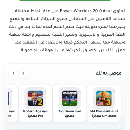
تحتوي لعبة Power Warriors 20.0 على عدة أنماط مختلفة
تساعد اللاعبين على استغلال جميع الميزات المتاحة والتمتع
بتجربتها لفترة طويلة حيث تقدم الدعم لعدة لغات بما في ذلك
اللغة العربية والانجليزية وتتميز اللعبة بتصميم واجهة سهلة
وسهلة مما يسهل التحكم فيها والابتعاد عن التعقيد مما
جعل الكثيرين يفضلون تجربتها على الهواتف المحمولة.
›
‹
موصي به لك
لعبة MA President
لعبة Top Eleven
لعبة Modern Age
لعبة ht
Simulator مهكرة
مهكرة
Pro مهكرة
Mobile مهكرة