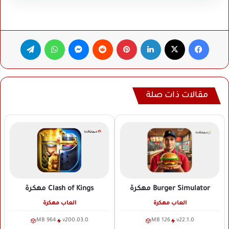
فيسبوك
‫X
لينكدإن
بينتيريست
ماسنجر
واتساب
تيلقرام
مقالات ذات صلة
Clash of Kings
مهكرة
Burger Simulator
مهكرة
العاب مهكرة
العاب مهكرة
964 MB
v200.03.0
126 MB
v22.1.0