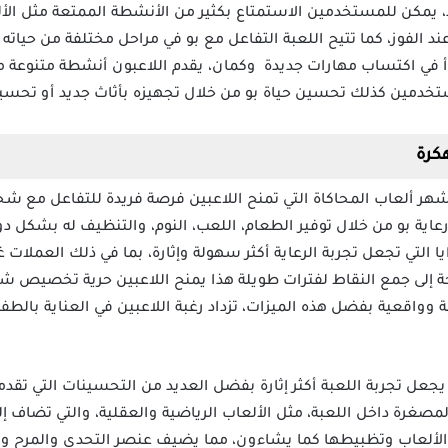
د، يمكن للمستخدمين الاستمتاع بكثير من الأنشطة الممتعة مثل الأل
فوز، كما تتيح اللعبة التفاعل مع بو في مراحل مختلفة من حياته مثلا
أ في اكتساب مهارات جديدة وكمان، يقدم اللاعبون أنشطة متنوعة مث
خدمين كذلك تحسين حياة بو من خلال تجهيزه بأثاث جديد أو تحسين
حدة من أشهر ألعاب المحاكاة التي تمنح اللاعبين فرصة فريدة للتفاعل م
رعاية بو من خلال توفير الطعام، اللعب، النوم، والتنظيف له بشكل 
 المزايا التي تجعل تجربة الرعاية أكثر سهولة وإثارة، بما في ذلك العملات
 إلى جمع النقاط لفترات طويلة هذا يمنح اللاعبين حرية تخصيص 
ة وواقعية بفضل هذه الميزات، تزداد رغبة اللاعبين في العناية بالطف
ة بو Pou Mod apk مهكرة يجعل تجربة اللعبة أكثر إثارة بفضل العديد من التحسينات ا
صغرة داخل اللعبة، مثل الألعاب الرياضية والعقلية، والتي تضاف إلى
 الألعاب وتظبيطها كما يشاءون، مما يضيف عنصر التحدي والمرح وك