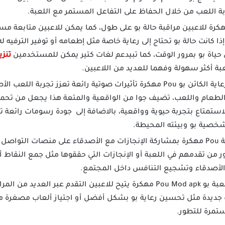
 اللعب من خلال الحفاظ على التفاعل المستمر مع اللعبة.
ح لعبة Pou مهكرة للاعبين مراقبة حالة بو على طول، كما يمكن للاعبين متا
ا كانت حالة بو تحتاج إلى رعاية خاصة مثل إطعامه أو توفير الترفيه ل
ياة بو بمرور الوقت، كما تبيدعم لغات كتير يمكن للمستخدمين
تنزيل لع
بة أكثر سهولة وفهما للعديد من اللاعبين.
تقدم لعبة رعاية الكائن بو Pou مهكرة تأثيرات صوتية رائعة تعزز تجرب
الاستمتاع بتجربة حيوية وواقعية، بالاضافة إلى جودة رسومات رائعة
شخصية بو وبيئته المحيطة.
 من تقدمهم في اللعبة أو الإنجازات التي حققوها مثل جمع النقاط أ
 الأصدقاء وتشجيع التنافس داخل المجتمع.
تنزيل لعبة بو Pou Mod apk مهكرة يتيح للاعبين التقدم عبر العد
 جديدة مثل تحسين رعاية بو بشكل أفضل أو اجتياز ألعاب مصغرة مت
ستمرة للتطور.