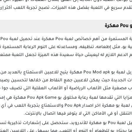
 جوانب اللعبة دون الحاجة إلى القلق بشأن العقبات أو القيود التي 
قدم سريع في اللعبة بفضل هذه الميزات، تصبح تجربة اللعب أكثر إر
ة
ت
ية بو، مثل إطعامه، تنظيفه، ومساعدته على النوم الرعاية المستمرة
 الدعم اللازم له ليعيش حياة سعيدة هذه الميزة تجعل اللعبة ممتعة 
تنزيل لعبة بو Pou Mod apk مهكرة يتيح للاعبين الاستمتاع
يات الجديدة حيث يمكن للاعبين جمع النقاط من خلالها لتحسين رصيده
من أبرز المزايا التي تقدمها لعب
بالإنترنت يمكن للاعبين تحميل لعبة بو مهكرة اخر اصدار Pou Apk 
التنقل أو في الأماكن التي لا يتوفر فيها اتصال بالإنترنت.
عند تحميل لعبة Pou بو مهكرة للأندرويد، ستحصل على إشعارات تذكي
 يحتاج بو للطعام أو النوم أو اللعب، مما يسهل على اللاعبين ال