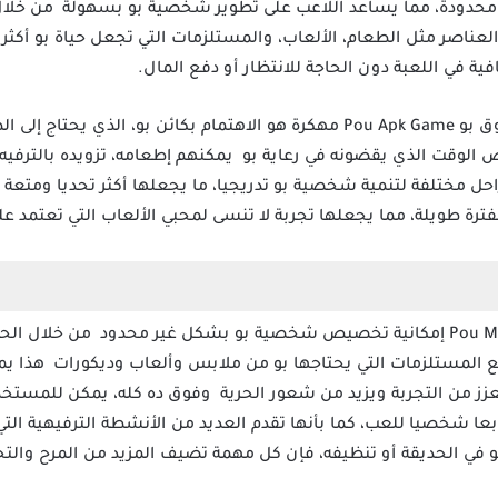
اصر مثل الطعام، الألعاب، والمستلزمات التي تجعل حياة بو أكثر ر
ية في اللعبة دون الحاجة للانتظار أو دفع المال.
الهدف الرئيسي في لعبة رعاية مخلوق بو Pou Apk Game مهكرة هو الاهتمام بكائن بو، 
لوقت الذي يقضونه في رعاية بو يمكنهم إطعامه، تزويده بالترفيه،
احل مختلفة لتنمية شخصية بو تدريجيا، ما يجعلها أكثر تحديا ومتعة 
فترة طويلة، مما يجعلها تجربة لا تنسى لمحبي الألعاب التي تعتمد على
تقدم لعبة Pou Mod Apk Unlimited Coins إمكانية تخصيص شخصية بو بشكل غير محدود
 المستلزمات التي يحتاجها بو من ملابس وألعاب وديكورات هذا يمنح
يعزز من التجربة ويزيد من شعور الحرية وفوق ده كله، يمكن للم
ا شخصيا للعب، كما بأنها تقدم العديد من الأنشطة الترفيهية التي 
و في الحديقة أو تنظيفه، فإن كل مهمة تضيف المزيد من المرح والت