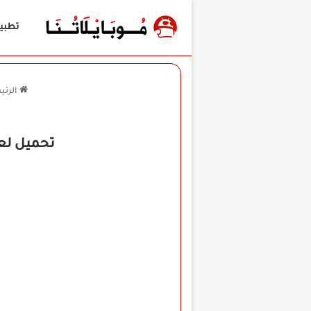
تطبي
الرئي
تحميل لعبة بو الأصلية Pou م