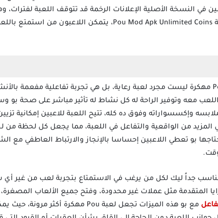
عبين في النسخة الأصلية الإعلانات الرخمة قد تتوقف اللعبة لفترات، وه
ويجعلها أقل سهولة ولكن مع لعبة Pou Mod Apk Unlimited Coins، يتم
لعبة رعاية مخلوق بو Pou Apk Game مهكرة ليست مجرد لعبة رعاية، بل هي تجربة تفاعلية م
للعب معه وتوفير الراحة له كل نشاط له تأثير مباشر على صحة بو وس
سه وإكسسواراته وفوق ده كله، تتيح اللعبة للاعبين إمكانية تزيين
 المزيد من الواقعية والتفاعل في اللعبة، مما يجعل كل لحظة من ل
يحتاجها بو تعطي اللاعبين إحساسا بالإنجاز والارتباط العاطفي مع ا
وقت.
ة للأندرويد مناسب جداً ليك لكل من يرغب في الاستمتاع بتجربة لعب من غي
ايا المتقدمة مثل عملات غير محدودة، وفتح جميع الألعاب المصغرة، 
فاعل
مع بو هذه الميزات تجعل لعبة Pou مهكرة 