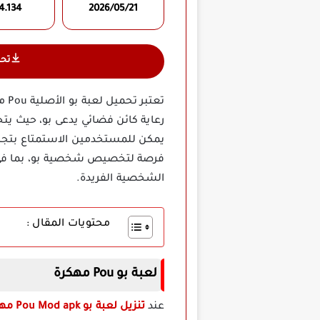
4.134
2026/05/21
تح
تعت
يمكن للمستخدمين الاستمتاع بتجرب
فرصة لتخصيص شخصية بو، بما في ذل
الشخصية الفريدة.
محتويات المقال :
لعبة بو Pou مهكرة
عند
تنزيل لعبة بو Pou Mod apk مهكرة