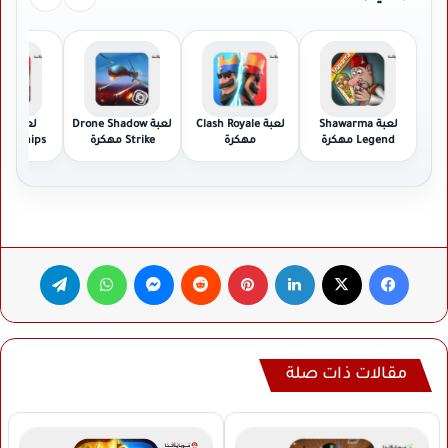
لعبة Shawarma
لعبة Clash Royale
لعبة Drone Shadow
لعبة
Legend مهكرة
مهكرة
Strike مهكرة
Warships مهكرة
فيسبوك
‫X
لينكدإن
بينتيريست
ماسنجر
واتساب
تيلقرام
مقالات ذات صلة