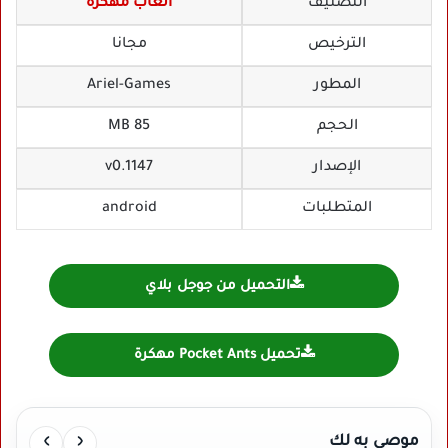
التصنيف
العاب مهكرة
الترخيص
مجانا
المطور
Ariel-Games‏
الحجم
85 MB
الإصدار
v0.1147
المتطلبات
android
التحميل من جوجل بلاي
تحميل Pocket Ants مهكرة
›
‹
موصي به لك