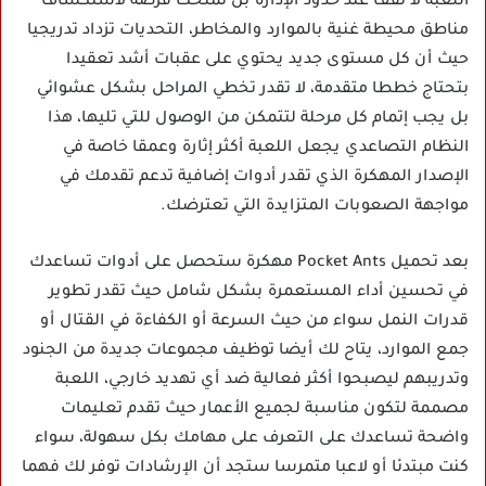
اللعبة لا تقف عند حدود الإدارة بل تمنحك فرصة لاستكشاف
مناطق محيطة غنية بالموارد والمخاطر، التحديات تزداد تدريجيا
حيث أن كل مستوى جديد يحتوي على عقبات أشد تعقيدا
بتحتاج خططا متقدمة، لا تقدر تخطي المراحل بشكل عشوائي
بل يجب إتمام كل مرحلة لتتمكن من الوصول للتي تليها، هذا
النظام التصاعدي يجعل اللعبة أكثر إثارة وعمقا خاصة في
الإصدار المهكرة الذي تقدر أدوات إضافية تدعم تقدمك في
مواجهة الصعوبات المتزايدة التي تعترضك.
بعد تحميل Pocket Ants مهكرة ستحصل على أدوات تساعدك
في تحسين أداء المستعمرة بشكل شامل حيث تقدر تطوير
قدرات النمل سواء من حيث السرعة أو الكفاءة في القتال أو
جمع الموارد، يتاح لك أيضا توظيف مجموعات جديدة من الجنود
وتدريبهم ليصبحوا أكثر فعالية ضد أي تهديد خارجي، اللعبة
مصممة لتكون مناسبة لجميع الأعمار حيث تقدم تعليمات
واضحة تساعدك على التعرف على مهامك بكل سهولة، سواء
كنت مبتدئا أو لاعبا متمرسا ستجد أن الإرشادات توفر لك فهما