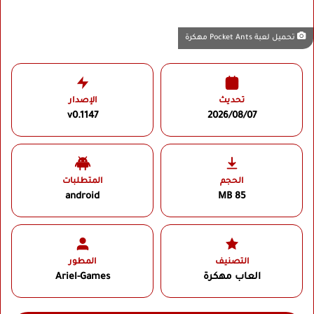
تحميل لعبة Pocket Ants مهكرة
تحديث
الإصدار
v0.1147
2026/08/07
الحجم
المتطلبات
android
85 MB
التصنيف
المطور
العاب مهكرة
Ariel-Games‏