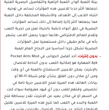
بيئة اللعبة ألوان اللعبة الزاهية والتفاصيل البصرية الغنية
تجعلها أكثر جذبا للاعبين هذه المؤثرات تساعد في توجيه
انتباه اللاعب إلى الأهداف والأنشطة المختلفة داخل اللعبة
مما يجعلها أكثر إثارة إضافة إلى ذلك تساعد المؤثرات
البصرية في خلق أجواء نابضة بالحياة تعزز من تجربة اللعب
وتقدم للعالم الافتراضي طابعا حيويا يجعل اللاعب يشعر
بأنه في عالم حقيقي داخل مستعمرة نمل المؤثرات
البصرية تشكل جزءا أساسيا من النجاح العام للعبة.
بدون إنترنت:
أحد أفضل الجوانب في Pocket Ants Mod
Apk المهكرة هو إمكانية اللعب بدون الحاجة للاتصال
بالإنترنت يمكن للاعبين الاستمتاع باللعبة في أي وقت
ومن أي مكان دون القلق بشأن توفر شبكة Wi-Fi أو
بيانات الهاتف هذه الميزة تمنح اللاعبين حرية تامة في
تخصيص وقتهم للعب دون أي قيود مفروضة سواء كنت
في السفر أو في مكان بعيد عن الإنترنت تقدر ببساطة فتح
اللعبة والبدء في اللعب كما تتيح هذه الميزة للاعبين تقليل
الانقطاع الناتج عن مشاكل الاتصال بالإنترنت وتزيد من