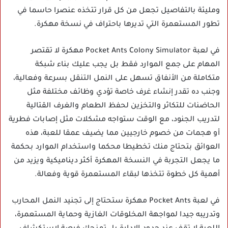
ومليئة بالتفاصيل تجعل من كل قرار تتخذه عنصرا حاسما في
تطور المستعمرة التي تديرها باحتراف في نسخة مهكرة.
في لعبة Pocket Ants Colony Simulator مهكرة لا تقتصر
المهام على جمع الموارد فقط بل يجب عليك بناء شبكة
متكاملة من الأنفاق تسهل على النمل التنقل بسرعة وفعالية،
وجنب ده تقدر إنشاء غرف خاصة تؤدي وظائف مختلفة مثل
الحاضنات للتكاثر والتخزين لحفظ الطعام والغرف القتالية
لتدريب الجنود، مع الوقت ستواجه مشكلات مثل إصابات فطرية
أو هجمات من خصوم خارجيين مما يضيف عمقا للعبة، هذه
العوائق بتحتاج منك تخطيطا محكما واستخدام الموارد بحكمة
ما يجعل التجربة في النسخة المهكرة أكثر ديناميكية ويزيد من
أهمية كل خطوة تتخذها لبقاء المستعمرة قوية وفعالة.
في لعبة Pocket Ants مهكرة ستحتاج إلى تجنيد النمل المحارب
وتدريبه جيدا لمواجهة المخلوقات الغازية وحماية المستعمرة،