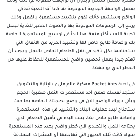
مهكرة بشكل سلس وبدون أن تواجهك صعوبة في ذلك وذلك
بفضل الواجهة الجديدة الموجودة به، كما أنه اللعبة تحاكي
الواقع وستشعر كأنك تقوم بتشييد مستعمرة بالفعل وذلك
يرجع إلى الرسومات الموجودة بها والصوت المميز للغاية لجعل
تجربة اللعب أكثر متعة، هيا ابدأ في توسيع المستعمرة الخاصة
بك وإضافة طابع خاص لها وتشييد المزيد من الإنفاق التي
ستحتاجها بكل تأكيد في نقل الطعام الخاص بالنمل ويجب أن
تهتم جيدا بعمل تحصين واضح للمستعمرة للحفاظ عليها من
الخطر الذي يواجهها.
في لعبة Pocket Ants مهكرة عالم مليء بالإثارة والتشويق
ستجد نفسك ضمن أحد مستعمرات النمل صغيرة الحجم
ويأتي دورك الواضح الآن في وضع بصمتك الخاصة بها حيث
ستحتاج لبدء عمليات البناء والتشييد في هذه المستعمرة
وإضافة طابع خاص بها، يجب البدء في تأمين الطعام الذي
يحتاجه النمل والتصدي لأي خطر واضح يهدد هذه المستعمرة
سواء كانت تلك الطيور التي تهاجمها أو الحشرات العملاقة