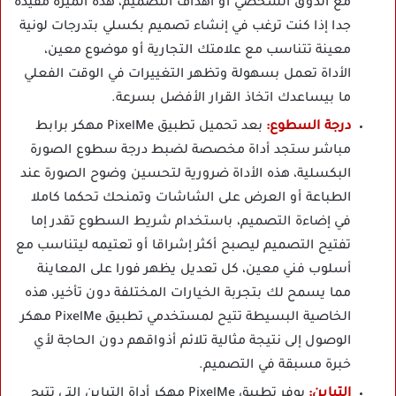
مع الذوق الشخصي أو أهداف التصميم، هذه الميزة مفيدة
جدا إذا كنت ترغب في إنشاء تصميم بكسلي بتدرجات لونية
معينة تتناسب مع علامتك التجارية أو موضوع معين،
الأداة تعمل بسهولة وتظهر التغييرات في الوقت الفعلي
ما بيساعدك اتخاذ القرار الأفضل بسرعة.
درجة السطوع:
بعد تحميل تطبيق PixelMe مهكر برابط
مباشر ستجد أداة مخصصة لضبط درجة سطوع الصورة
البكسلية، هذه الأداة ضرورية لتحسين وضوح الصورة عند
الطباعة أو العرض على الشاشات وتمنحك تحكما كاملا
في إضاءة التصميم، باستخدام شريط السطوع تقدر إما
تفتيح التصميم ليصبح أكثر إشراقا أو تعتيمه ليتناسب مع
أسلوب فني معين، كل تعديل يظهر فورا على المعاينة
مما يسمح لك بتجربة الخيارات المختلفة دون تأخير، هذه
الخاصية البسيطة تتيح لمستخدمي تطبيق PixelMe مهكر
الوصول إلى نتيجة مثالية تلائم أذواقهم دون الحاجة لأي
خبرة مسبقة في التصميم.
التباين:
يوفر تطبيق PixelMe مهكر أداة التباين التي تتيح