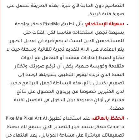
التصاميم دون الحاجة لأي خبرة، بهذه الطريقة تحصل على
صورة فنية فريدة.
سهولة الإستخدام:
يأتي تطبيق PixelMe مهكر بواجهة
بسيطة تجعل استخدامه مناسبا لكل الفئات حتى
للمستخدمين الذين ليست لديهم خبرة في تعديل الصور،
يتم الاعتماد على الـ AI لتقديم تجربة تلقائية وسهلة حيث لا
تحتاج لضبط إعدادات معقدة أو التعامل مع أدوات
متقدمة وكويسة صعبة، يكفي أن ترفع صورتك وتختار
النمط الذي تريده ليقوم التطبيق بتحويلها لوحده إلى
تصميم بكسلي رائع، هذه البساطة تجعل البرنامج محببا
لدى الكثيرين خصوصا من يريدون الحصول على نتائج
مميزة في ثوانٍ معدودة دون الدخول في تفاصيل تقنية
معقدة.
الحفظ بالهاتف:
عند استخدام تطبيق PixelMe Pixel Art AI
Camera مهكر ستجد خيار التصدير الذي يسمح لك بحفظ
تصميماتك مباشرة على مساحة الموبايل، بعد الانتهاء من