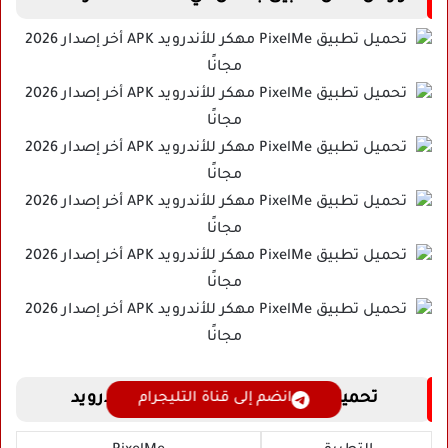
تحميل تطبيق PixelMe مهكر Apk للاندرويد
انضم إلى قناة التليجرام