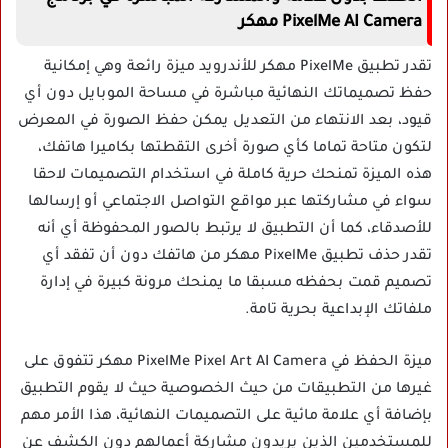
PixelMe AI Camera مهكر
تقدر تطبيق PixelMe مهكر للأندرويد ميزة رائعة وهي إمكانية
حفظ تصميماتك النهائية مباشرة في مساحة الموبايل دون أي
قيود، بعد الانتهاء من التعديل يمكن حفظ الصورة في المعرض
لتكون متاحة تماما كأي صورة أخرى التقطتها بكاميرا هاتفك،
هذه الميزة تمنحك حرية كاملة في استخدام التصميمات لاحقا
سواء في مشاركتها عبر مواقع التواصل الاجتماعي أو إرسالها
للأصدقاء، كما أن التطبيق لا يرتبط بالصور المحفوظة أي أنه
تقدر حذف تطبيق PixelMe مهكر من هاتفك دون أن تفقد أي
تصميم قمت بحفظه مسبقا ما يمنحك مرونة كبيرة في إدارة
ملفاتك الإبداعية بحرية تامة.
ميزة الحفظ في PixelMe Pixel Art AI Camera مهكر تتفوق على
غيرها من التطبيقات من حيث الخصوصية حيث لا يقوم التطبيق
بإضافة أي علامة مائية على التصميمات النهائية، هذا الأمر مهم
للمستخدمين الذين يريدون مشاركة أعمالهم دون الكشف عن