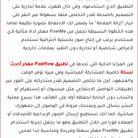
التطبيق الذي استخدموه، وفي حال ظهرت علامة تجارية على
التصميم بالصدفة تقدر التخلص منها بسهولة عبر النقر على
خيار “إزالة العلامة” ما يضمن لك الاحتفاظ بصورة نظيفة تماما،
هذه الخطوة البسيطة تجعل من PixelMe مهكر أداة مثالية لأي
مستخدم يرغب في إنتاج صور بكسلية احترافية تستخدم
لأغراض شخصية أو تجارية دون التقيد بعلامات خارجية.
من المزايا الذكية التي تجدها في
تطبيق Pixelflow مهكر أحدث
نسخة
خاصية المشاركة المباشرة وهي ميزة توفر الوقت
والمجهود، أول ما تخلص التصميم تقدر مشاركته على الفور عبر
تطبيقات التواصل الاجتماعي مثل فيسبوك أو إنستغرام أو
واتساب دون الحاجة لحفظه أولا على الهاتف، هذا يسرع عملية
النشر بشكل كبير ويمنحك مرونة في الوصول إلى جمهورك
مباشرة، كما أنك تستطيع إرسال الصور الإبداعية للأصدقاء أو
العملاء فورا من خلال التطبيق وهو ما يجعل تجربة استخدام
تطبيق PixelMe مهكر سهلة ومريحة ومناسبة جدا لمحبي