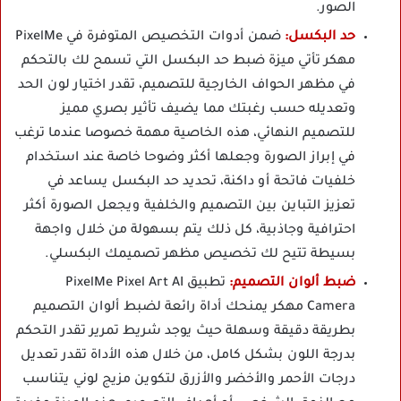
الصور.
حد البكسل:
ضمن أدوات التخصيص المتوفرة في PixelMe
مهكر تأتي ميزة ضبط حد البكسل التي تسمح لك بالتحكم
في مظهر الحواف الخارجية للتصميم، تقدر اختيار لون الحد
وتعديله حسب رغبتك مما يضيف تأثير بصري مميز
للتصميم النهائي، هذه الخاصية مهمة خصوصا عندما ترغب
في إبراز الصورة وجعلها أكثر وضوحا خاصة عند استخدام
خلفيات فاتحة أو داكنة، تحديد حد البكسل يساعد في
تعزيز التباين بين التصميم والخلفية ويجعل الصورة أكثر
احترافية وجاذبية، كل ذلك يتم بسهولة من خلال واجهة
بسيطة تتيح لك تخصيص مظهر تصميمك البكسلي.
ضبط ألوان التصميم:
تطبيق PixelMe Pixel Art AI
Camera مهكر يمنحك أداة رائعة لضبط ألوان التصميم
بطريقة دقيقة وسهلة حيث يوجد شريط تمرير تقدر التحكم
بدرجة اللون بشكل كامل، من خلال هذه الأداة تقدر تعديل
درجات الأحمر والأخضر والأزرق لتكوين مزيج لوني يتناسب