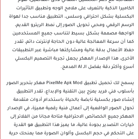
المعالجة مع دعم التحسين التلقائي لأدق التفاصيل، تقوم
الكاميرا الذكية بالتعرف على ملامح الوجه وتطبيق التأثيرات
البكسلية بشكل احترافي وسلس، التطبيق مناسب جدا لهواة
الرسم الرقمي ومحبي تحويل الصور إلى نمط الريترو القديم،
الواجهة مصممة بشكل بسيط لتناسب جميع المستخدمين
كما أن سرعة المعالجة عالية دون الحاجة لإنترنت دائم، تقدر
حفظ الأعمال بدقة عالية ومشاركتها مباشرة عبر التطبيقات
الأخرى، هذا الإصدار المهكر يجعل تجربة التصميم البكسلي
أسرع وأكثر دقة بفضل الـ AI المدمج.
يسمح لك تحميل تطبيق PixelMe Apk Mod مهكر بتحرير الصور
بأسلوب فني فريد يمزج بين التقنية والإبداع، تقدر التطبيق
إنشاء صور بكسلية نابضة بالحياة باستخدام أدوات متقدمة
تحول الصور الواقعية إلى أعمال فنية رقمية مميزة، في الإصدار
المهكر جميع الخصائص الاحترافية متاحة مجانا من الفلاتر إلى
خيارات التصدير بجودة عالية، ما يميز هذا التطبيق هو القدرة
على التحكم في حجم البكسل وألوان الصورة مما يمنحك حرية