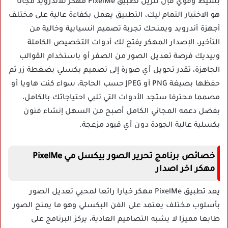
بسيط وقوي فإن تنزيل تطبيق PixelMe مهكر للاندرويد مجانا
هو الاختيار التمام ليك، التطبيق يعمل بكفاءة عالية على مختلف
أجهزة أندرويد ويمنحك تجربة تصميم انسيابية وخالية من
التأخير، الإصدار المهكر يفتح لك أدوات التخصيص الكاملة
وبيديك فرصة تعديل الصور من الصفر أو باستخدام القوالب
الجاهزة، تقدر تحويل أي صورة إلى تصميم بكسلي بضغطة زر ثم
حفظها بصيغة PNG أو JPEG حسب الحاجة، سواء كنت هاويا أو
مصمما محترفا ستجد الأدوات التي تلبي احتياجاتك بالكامل،
بفضل دعمه المجاني الكامل أصبح من السهل إنشاء فنون
بكسلية عالية الجودة دون أي قيود مزعجة.
خصائص برنامج تحرير الصور بيكسل مي PixelMe
مهكر اخر اصدار
يعد تطبيق PixelMe مهكر خيارا رائعا لمحبي تعديل الصور
بأسلوب مختلف يعتمد على الفن البكسلي وهو ما يمنح الصور
طابعا مميزا لا يشبه التصاميم العادية، يركز البرنامج على