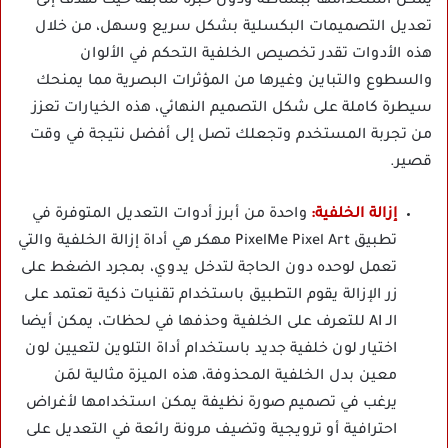
يمكن استخدامها ببساطة ودون خبرة سابقة حيث تهدف إلى
تعديل التصميمات البكسلية بشكل سريع وسهل، من خلال
هذه الأدوات تقدر تخصيص الخلفية التحكم في الألوان
والسطوع والتباين وغيرها من المؤثرات البصرية مما يمنحك
سيطرة كاملة على شكل التصميم النهائي، هذه الخيارات تعزز
من تجربة المستخدم وتجعلك تصل إلى أفضل نتيجة في وقت
قصير.
إزالة الخلفية:
واحدة من أبرز أدوات التعديل المتوفرة في
تطبيق PixelMe Pixel Art مهكر هي أداة إزالة الخلفية والتي
تعمل لوحده دون الحاجة لتدخل يدوي، بمجرد الضغط على
زر الإزالة يقوم التطبيق باستخدام تقنيات ذكية تعتمد على
الـ AI للتعرف على الخلفية وحذفها في لحظات، يمكن أيضا
اختيار لون خلفية جديد باستخدام أداة التلوين لتعيين لون
معين بدل الخلفية المحذوفة، هذه الميزة مثالية لمَن
يرغب في تصميم صورة نظيفة يمكن استخدامها لأغراض
احترافية أو ترويجية وتضيف مرونة رائعة في التعديل على