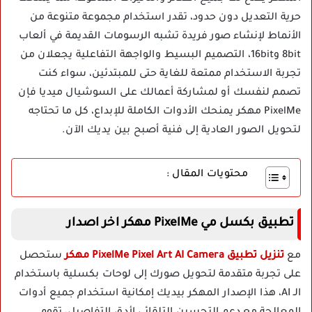
حرية التعديل دون حدود، تقدر استخدام مجموعة متنوعة من
الأنماط لإنشاء صور فريدة تشبه الرسومات القديمة في ألعاب
8bit و16bit، التصميم البسيط والواجهة التفاعلية يجعلان من
تجربة الاستخدام ممتعة للغاية حتى للمبتدئين، سواء كنت
تصمم لنفسك أو لمشاركة أعمالك على السوشيال ميديا فإن
PixelMe مهكر يمنحك الأدوات الكاملة للإبداع، كل ما تحتاجه
لتحويل الصور العادية إلى فنية أصبح بين يديك الآن.
محتويات المقال :
تطبيق بكسل مي PixelMe مهكر اخر اصدار
مع
تنزيل تطبيق PixelMe Pixel Art AI Camera مهكر
ستحصل
على تجربة متقدمة لتحويل صورك إلى لوحات بكسلية باستخدام
الـ AI، هذا الإصدار المهكر بيديك إمكانية استخدام جميع أدوات