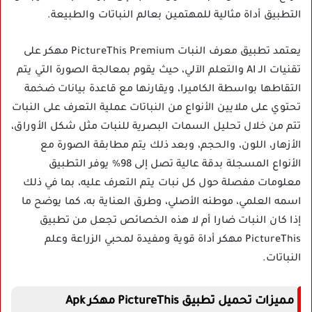
التطبيق أداة مثالية للمهتمين بعالم النباتات والطبيعة.
يعتمد تطبيق معرف النبات PictureThis Premium مهكر على
تقنيات الـ AI والتعلم الآلي، حيث يقوم بمعالجة الصورة التي يتم
التقاطها بواسطة الكاميرا، ويقارنها مع قاعدة بيانات ضخمة
تحتوي على ملايين الأنواع من النباتات عملية التعرف على النبات
تتم من خلال تحليل السمات البصرية للنبات مثل شكل الأوراق،
الأزهار، اللون، والحجم، وبعد ذلك يتم مطابقة الصورة مع
الأنواع المسجلة بدقة عالية تصل إلى 98% يوفر التطبيق
معلومات مفصلة حول كل نبات يتم التعرف عليه، بما في ذلك
اسمه العلمي، موطنه الأصلي، وطرق العناية به، كما يوضح ما
إذا كان النبات ضارا أم لا هذه الخصائص تجعل من تطبيق
PictureThis مهكر أداة قوية ومفيدة لمحبي الزراعة وعلم
النباتات.
مميزات تحميل تطبيق PictureThis مهكر Apk