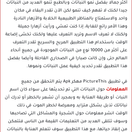
أكثر جمالا بفضل نمو النباتات وبالطبع تنمو العديد من النباتات
جيدا لكنك لا تفهم كيف تنمو لكن الآن تقدر البقاء في مكان
واحد والاستمتاع بالمناظر الطبيعية الخلابة والأزهار النادرة
وهذا الأمر رائع للغاية، إذا كنت تمشي ورأيت أزهارا جميلة
ولكنك لا تعرف الاسم وتريد التعرف عليها ولكنك تخشى إضاعة
الوقت باستخدام هذا التطبيق المريح والسريع تقدر التعرف
على أكثر من 10000 نوع من النباتات الموجودة في جميع أنحاء
العالم حتى وإن كانت صبارا في الصحاري القاحلة وأيضا بفضل
هذا التطبيق تقدر تحديد كيفية عمل النباتات ونموها.
في تطبيق PictureThis مهكر Apk يتم التحقق من جميع
المعلومات
حول النباتات التي تم تحديثها على سواء كان اسم
النبات أو طريقة العناية به وبمجرد أن تشعر بالخطر أو تدرك أن
نباتاتك تذبل بشكل متزايد ومعرضة لخطر الموت في ذلك
الوقت انشر معلومات حول الشجرة والمشاكل التي تصاحبها
وسوف تتلقى العديد من التعليمات القيمة من الناس فتتمكن
من إنقاذ حياتها، مع هذا التطبيق سوف تتعلم العناية بالنباتات