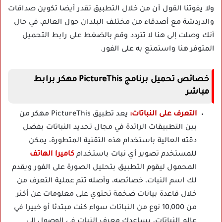
ولا يفوتنا القول أن من خلال التطبيق تقدر أيضا تكوين صداقات
والدردشة مع أصدقاء من مختلف البلدان حول العالم، في حال
أنك وصلت إلى هنا لا تتردد وقم بالضغط على رابط التحميل
المتوفر هنا واستمتع به على الفور.
خصائص تحميل برنامج PictureThis مهكر برابط
مباشر
التعرف على النباتات:
يعد تطبيق PictureThis مهكر من
بين التطبيقات الرائدة في مجال تحديد النباتات بفضل
دقته العالية باستخدام هذه التقنية المتطورة، يمكن
للمستخدم تصوير أي نبات باستخدام
كاميرا الهاتف
المحمول ليقوم التطبيق بتحليل الصورة على الفور ويقدم
لك اسم النبات، خصائصه، وأصله تتم عملية التعرف من
خلال قاعدة بيانات ضخمة تحتوي على معلومات عن أكثر
من 10,000 نوع من النباتات سواء كنت مبتدئا أو خبيرا في
عالم النباتات، يساعدك معرف النبات في الوصول إلى