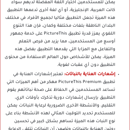
يمكن للمستخدمين اختيار اللغة المفضلة لديهم سواء
كانت العربية، الإنجليزية، أو أي لغة أخرى تدعمها التطبيق
هذه الميزة تجعل التطبيق مثاليا لجميع الأفراد في مختلف
البلدان الناطقة بلغات مختلفة وكمان، فإن هذا التنوع
اللغوي يعزز قدرة تطبيق PictureThis على خدمة جمهور
أوسع من المستخدمين، مما يزيد من فرص التعلم
والتفاعل مع المزايا التي يقدمها التطبيق بفضل هذه
الميزة، يمكن للأشخاص حول العالم الاستفادة من محتوى
التطبيق دون أي عقبات لغوية.
إشعارات العناية بالنباتات:
تعتبر إشعارات العناية في
تطبيق PictureThis Premium مهكر من أهم الميزات التي
تساعد المستخدمين في الحفاظ على صحة نباتاتهم يقوم
التطبيق بإرسال إشعارات دورية تذكرك بأوقات الري،
التقليم، والأنشطة الأخرى الضرورية لرعاية النباتات يمكن
للمستخدم تحديد التوقيت المثالي لهذه الأنشطة بناء على
نوع النبات هذه الميزة تساهم بشكل كبير في تحسين
روتين العناية بالنباتات وتضمن أن النباتات تتلقى الرعاية