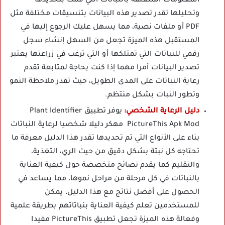
المعلومات المتعلقة بالنباتات التي قمت بتحديدها
وتحليلها تقدر تصدير هذه البيانات بتنسيقات مختلفة مثل
PDF أو ملفات نصية، مما يسهل عليك الرجوع إليها في
المستقبل هذه الميزة تجعل من السهل إنشاء سجل
رقمي للنباتات التي تمتلكها أو التي ترغب في زراعتها يعتبر
تصدير البيانات أمرا مهما إذا كنت بحاجة لمتابعة تقدم
رعاية النباتات على المدى الطويل، حيث تقدر ملاحظة النمو
وتطور النبات بشكل منتظم.
دليل الرعاية الشخصي:
يوفر تطبيق Plant Identifier
PictureThis Apk Mod مهكر دليلا شخصيا لرعاية النباتات
بناء على الأنواع التي تم تحديدها تقدر هذا الدليل معرفة ما
تحتاجه كل نبتة بشكل دقيق من حيث الري، التغذية،
والتقليم كما يقدم نصائح متخصصة حول كيفية العناية
بالنباتات في كل مرحلة من مراحل نموها، مما يساعد في
الحصول على أفضل نتائج مع هذا الدليل، يمكن
للمستخدمين تعلم كيفية العناية بنباتاتهم بطريقة علمية
وفعالة هذه الميزة تجعل تطبيق PictureThis مفيدا