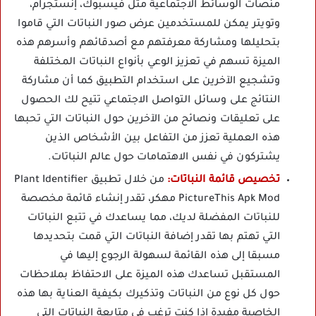
منصات الوسائط الاجتماعية مثل فيسبوك، إنستجرام،
وتويتر يمكن للمستخدمين عرض صور النباتات التي قاموا
بتحليلها ومشاركة معرفتهم مع أصدقائهم وأسرهم هذه
الميزة تسهم في تعزيز الوعي بأنواع النباتات المختلفة
وتشجيع الآخرين على استخدام التطبيق كما أن مشاركة
النتائج على وسائل التواصل الاجتماعي تتيح لك الحصول
على تعليقات ونصائح من الآخرين حول النباتات التي تحبها
هذه العملية تعزز من التفاعل بين الأشخاص الذين
يشتركون في نفس الاهتمامات حول عالم النباتات.
تخصيص قائمة النباتات:
من خلال تطبيق Plant Identifier
PictureThis Apk Mod مهكر، تقدر إنشاء قائمة مخصصة
للنباتات المفضلة لديك، مما يساعدك في تتبع النباتات
التي تهتم بها تقدر إضافة النباتات التي قمت بتحديدها
مسبقا إلى هذه القائمة لسهولة الرجوع إليها في
المستقبل تساعدك هذه الميزة على الاحتفاظ بملاحظات
حول كل نوع من النباتات وتذكيرك بكيفية العناية بها هذه
الخاصية مفيدة إذا كنت ترغب في متابعة النباتات التي