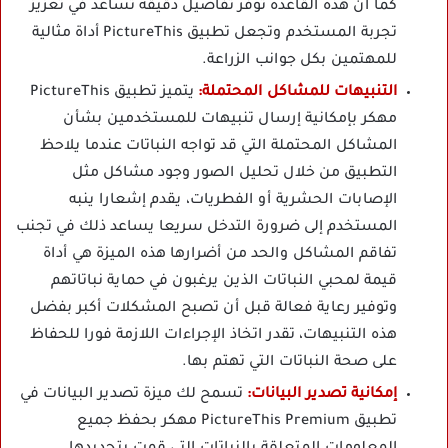
كما أن هذه القاعدة توفر تفاصيل دقيقة تساعد في تعزيز
تجربة المستخدم وتجعل تطبيق PictureThis أداة مثالية
للمهتمين بكل جوانب الزراعة.
التنبيهات للمشاكل المحتملة:
يتميز تطبيق PictureThis
مهكر بإمكانية إرسال تنبيهات للمستخدمين بشأن
المشاكل المحتملة التي قد تواجه النباتات عندما يلاحظ
التطبيق من خلال تحليل الصور وجود مشاكل مثل
الإصابات الحشرية أو الفطريات، يقدم إشعارا ينبه
المستخدم إلى ضرورة التدخل سريعا يساعد ذلك في تجنب
تفاقم المشاكل والحد من أضرارها هذه الميزة هي أداة
قيمة لمحبي النباتات الذين يرغبون في حماية نباتاتهم
وتوفير رعاية فعالة قبل أن تصبح المشكلات أكبر بفضل
هذه التنبيهات، تقدر اتخاذ الإجراءات اللازمة فورا للحفاظ
على صحة النباتات التي تهتم بها.
إمكانية تصدير البيانات:
تسمح لك ميزة تصدير البيانات في
تطبيق PictureThis Premium مهكر بحفظ جميع