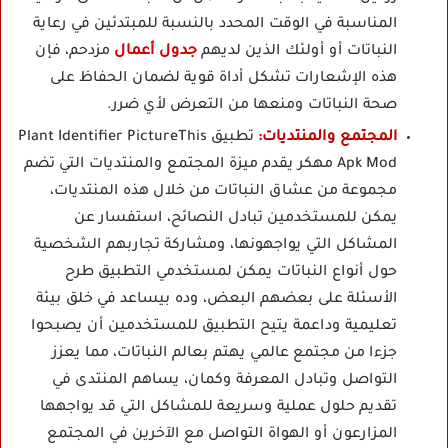
المناسبة في الوقت المحدد بالنسبة للمبتدئين في رعاية
النباتات أو أولئك الذين لديهم
جدول أعمال
مزدحم، فإن
هذه الإشعارات تشكل أداة قوية لضمان الحفاظ على
صحة النباتات ومنعها من التعرض لأي ضرر.
المجتمع والمنتديات:
تطبيق Plant Identifier PictureThis
Apk Mod مهكر يقدم ميزة المجتمع والمنتديات التي تضم
مجموعة من عشاق النباتات من خلال هذه المنتديات،
يمكن للمستخدمين تبادل النصائح، استفسار عن
المشاكل التي يواجهونها، ومشاركة تجاربهم الشخصية
حول أنواع النباتات يمكن لمستخدمي التطبيق طرح
الأسئلة على بعضهم البعض، وده بيساعد في خلق بيئة
تعليمية وداعمة يتيح التطبيق للمستخدمين أن يصبحوا
جزءا من مجتمع عالمي يهتم بعالم النباتات، مما يعزز
التواصل وتبادل المعرفة وكمان، يساهم المنتدى في
تقديم حلول عملية وسريعة للمشاكل التي قد يواجهها
المزارعون أو الهواة التواصل مع الآخرين في المجتمع