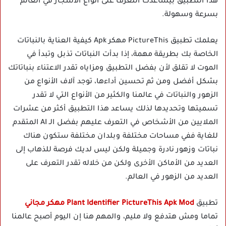
هذا التطبيق بيساعدك التعرف على أنواع الأشجار في العالم
بسرعة وسهولة.
يعلمك تطبيق PictureThis مهكر Apk كيفية العناية بالنباتات
الخاصة بك بطريقة مهمة، إذا بدأت النباتات تذبل وتبدأ في
الموت لا تقلق لأن بفضل التطبيق ومزاياه تقدر الاعتناء بنباتاتك
بشكل أفضل ومن ثم تحسين أداءها، توجد آلاف الأنواع من
الزهور والنباتات في عالمنا والكثير من الأنواع التي لا تقدر
تسميتها وتحديدها لذلك يساعد هذا التطبيق أكثر من عشرات
الملايين من الأشخاص في التعرف عليهم بفضل الـ AI المتقدم
للغاية ففي مساحات مختلفة وبلدان مختلفة ستكون هناك
نباتات وزهور نادرة وجميلة ولكن ليس لديك فرصة للذهاب إلى
العديد من الأماكن الأخرى ولكن من خلاله تقدر التعرف على
العديد من الزهور في العالم.
تطبيق
Plant Identifier PictureThis Apk Mod مهكر مجاني
تماما ومش هتدفع ولا مليم، والمهم هنا إن اليوم أصبح عالمنا