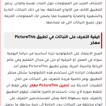
اكتشاف المزيد من المعلومات حول النبات نفسه وكمان، يدعم
التطبيق الآلاف من الأنواع المختلفة، بما في ذلك النباتات النادرة
والشهيرة والضارة والمفيدة مما يضمن لك المعلومات اللازمة
حول جميع النباتات التي قد تصادفها.
كيفية التعرف على النباتات في تطبيق PictureThis
مهكر
أصبح الاعتماد على التكنولوجيا جزءا أساسيا من حياتنا اليومية
سواء في العمل أو الترفيه أو حتى في مجال التعليم وفي عالم
الزراعة والحياة البرية، يعتبر تطبيق PictureThis مهكر أحد
التطبيقات الرائدة التي تستخدم هذه التكنولوجيا بشكل مبتكر
التطبيق يوفر خاصية فريدة للتعرف على النباتات من خلال
التقنيات الحديثة عند
تحميل PictureThis مهكر
، يكفي فقط أن
تلتقط صورة لأي نبات باستخدام كاميرا هاتفك، ليقوم التطبيق
بالتعرف عليه بسهولة تامة يمكن للمستخدمين التعرف على
أنواع مختلفة من النباتات دون الحاجة إلى خبرة سابقة، ما يجعل