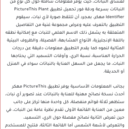
لعشاق النباتات، حيث يوفر معلومات شاملة حول كل نوع من
النباتات بسرعة ودقة فور تحميل تطبيق PictureThis Plant
Identifier مهكر، بمجرد أن تلتقط صورة لأي نبات، سيقوم
التطبيق بالتعرف عليه وعرض مجموعة غنية من التفاصيل
المتعلقة به يشمل ذلك الاسم العلمي للنبات مع إمكانية نطقه
باللغة الإنجليزية، الأنواع المشابهة، الفصيلة، والظروف البيئية
المثالية لنموه كما يقدم التطبيق معلومات دقيقة عن درجات
الحرارة المناسبة، نسبة الري، وأوقات التسميد التي يحتاجها
النبات، ما يجعل من السهل العناية بالنباتات سواء في المنزل
أو الحديقة.
بجانب المعلومات الأساسية يوفر تطبيق PictureThis مهكر
أحدث نسخة نصائح مهنية للعناية بالنباتات عند تصوير أي نبات،
ستظهر ثلاثة قوائم منفصلة، كل واحدة منها تركز على جانب
معين من العناية القائمة الأولى تقدم نظرة عامة عن النبات، في
حين تعرض الثانية نصائح مفصلة حول الري، التسميد،
والتعرض لأشعة الشمس أما القائمة الثالثة، فتتيح للمستخدم