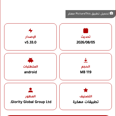
تحميل تطبيق PictureThis مهكر
تحديث
الإصدار
v5.33.0
2026/08/05
الحجم
المتطلبات
android
119 MB
التصنيف
المطور
تطبيقات مهكرة
Glority Global Group Ltd.‏