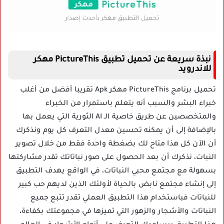
نبذة سريعة عن تحميل تطبيق PictureThis مهكر
للاندرويد
تحميل برنامج PictureThis مهكر Apk تقريبا أفضل من أغلب
خبراء البشر والسبب أنه يتعلم باستمرار من الخبراء
والمتخصصين عن طريق خاصية الـ AI الثورية التي يعمل بها
بالإضافة إلى أن يمكنه تحسين معدل التعرف كل يوم ونذكرك
أن الآن كل هذا متاح لك بضغطة واحدة فقط من خلال تصوير
النبات، نذكرك أن بعد الحصول على صور نباتاتك تقدر مشاركتها
بسهولة مع مجتمع محبي النباتات، في الواقع يهدف التطبيق
إلى إنشاء مجتمع نابض بالحياة لأولئك الذين لديهم حب كبير
للنباتات فباستخدام هذا التطبيق العملي تقدر تتبع جميع
النباتات والأشجار والزهور التي تميزها في مجموعتك بكفاءة،