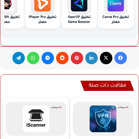
تطبيق Canva Pro
تطبيق GearUP
تطبيق iPlayer Pro
تطبيق ift
مهكر
Game Booster
مهكر
مهكر
مهكر
فيسبوك
‫X
لينكدإن
بينتيريست
ماسنجر
واتساب
تيلقرام
مقالات ذات صلة