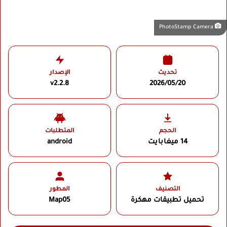
PhotoStamp Camera
تحديث
الإصدار
v2.2.8
2026/05/20
الحجم
المتطلبات
14 ميغابايت
android
التصنيف
المطور
تحميل تطبيقات مهكرة
Map05‏