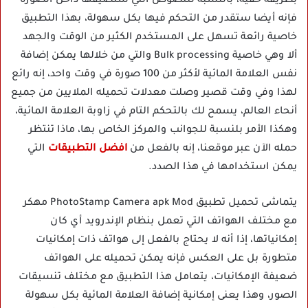
بطريقة خفية، بالنسبة للنصوص التي ستضيفها داخل الصورة
فإنه أيضا ستقدر من التحكم فيها بكل سهولة، بهذا التطبيق
خاصية رائعة تسهل على المستخدم الكثير من الوقت والجهد
ألا وهي خاصية Bulk processing والتي من خلالها يمكن إضافة
نفس العلامة المائية لأكثر من 100 صورة في وقت واحد، إنه رائع
لهذا وفي وقت قصير وصلت معدلات تحميله الملايين من جميع
أنحاء العالم، يسمح لك بالتحكم التام في زاوبة العلامة المائية،
وهكذا الأمر بلنسبة للجوانب والمركز الخاص بها، ماذا تنتظر
حمله الآن عبر موقعنا، إنه بالفعل من
افضل التطبيقات
التي
يمكن استخدامها في هذا الصدد.
يتماشى تحميل تطبيق PhotoStamp Camera apk Mod مهكر
مع مختلف الهواتف التي تعمل بنظام الإندرويد أي كان
إمكانياتها، إذا أنه لا يحتاج بالفعل إلى هواتف ذات إمكانيات
متطورة بل على العكس فإنه يمكن تحميله على الهواتف
ضعيفة الإمكانيات، يتعامل هذا التطبيق مع مختلف تنسيقات
الصور، وهذا يعنى إمكانية إضافة العلامة المائية بكل سهولة