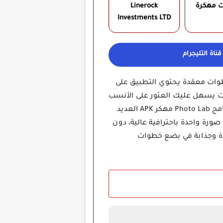
ت مهكرة
Linerock
Investments LTD‏
ناة التليجرام
خطوات معقدة يحتوي التطبيق على
يرات يسهل عليك العثور على الأنسب
للصورة التي تعمل عليها، مما يضمن لك الحصول على النتيجة المثالية بسرعة وبدون عناء كما يقدم برنامج Photo Lab مهكر APK العديد
صورة واحدة باحترافية عالية، دون
ريدة وجذابة في بضع خطوات