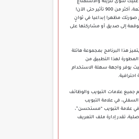
 ما عليك سوى تنزيله والاستمتاع
بجميع الميزات المفيدة، يحتوي Photo Lab على واحدة من أكبر مجموعة من تأثيرات الصور الأنيقة والممتعة، أكثر من 900 تأثير حتى الآن!
صورتك مظهرا إبداعيا في ثوانٍ
موقعة إلى صديق أو مشاركتها على
ترافي، يتميز هذا البرنامج بمجموعة هائلة
 التأثيرات والفلاتر والإطارات التي يمكن استخدامها لتطوير وتجميل الصور، تعتبر شركة VicMan LLC المطورة لهذا التطبيق من
يث يوفر واجهة سهلة الاستخدام
احترافية.
جميع علامات التبويب والوظائف
السفلي، في علامة التبويب
، في علامة التبويب “مستحسن”،
لية، تقدر إدارة ملف التعريف