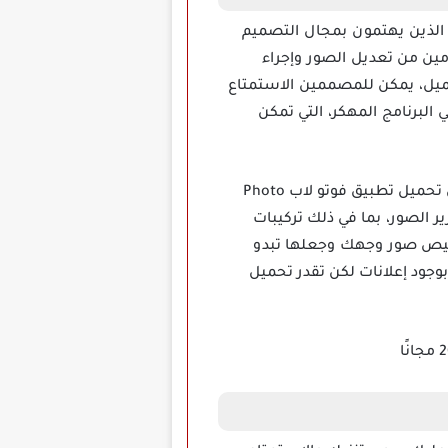
ن الأشخاص الذين يهتمون بمجال التصميم
دمين من تعديل الصور وإجراء
ميل، يمكن للمصممين الاستمتاع
 البرنامج المهكر، التي تمكن
إذا كنت ترغب في تحرير صورك بطريقة مميزة وانيقة دون عناء البحث عن برامج مختلفة للقيام بذلك، فإن تحميل تطبيق فوتو لاب Photo
ك، حيث يحتوي هذا التطبيق على أكثر من 600 تأثير رائع لتحرير الصور، بما في ذلك تركيبات
بتخصيص صور وجهك وجعلها تبدو
وجود إعلانات لكن تقدر تحميل