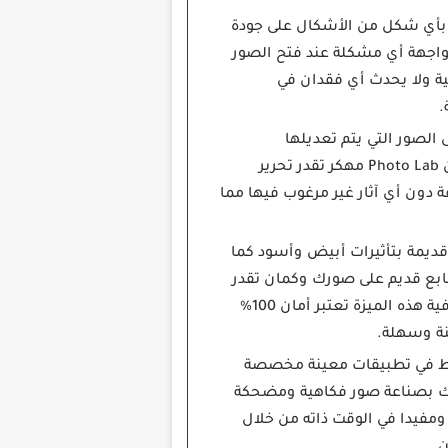
 بشكل دقيق حيث لا تؤثر بأي شكل من الأشكال على جودة
واجهة أي مشكلة عند فتح الصور
ة ولا يحدث أي فقدان في
.
 علامة مائية على الصور التي يتم تعديلها
باستخدام التطبيق بينما العديد من التطبيقات الأخرى تضيف علامات مائية على الصور المعدلة فإن Photo Lab مهكر تقدر تحرير
 دون أي آثار غير مرغوب فيها مما
 تحويل الصور إلى صور قديمة بتأثيرات أبيض وأسود كما
ابع قديم على صورك وكمان تقدر
التطبيق إنشاء بورتريهات على صورك الشخصية بشكل احترافي دون الحاجة لتحميل تطبيقات إضافية هذه الميزة تعتبر أمان 100%
نة وسهلة.
يزة كانت تتوفر فقط في تطبيقات معينة مخصصة
 لك بصناعة صور فكاهية ومضحكة
مفيدا في الوقت ذاته من خلال