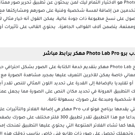
إن برنامج فوتو لاب مهكر Photo Lab Pro هو الاختيار التمام ليك لمن يبحثون عن تطبيق 
خدمين من إضافة لمسة شخصية وفنية على صورهم ومشاركتها مع ال
صول على نسخ مطبوعة ذات جودة عالية، يمكن القول أنه خيار مثالي ل
تعة، يتضمن آلاف القوالب الجاهزة، يحتوي القالب على تأثيرات أو 
برابط مباشر
يتميز برنامج Photo Lab مهكر بتقديم خدمة الكتابة على الصور بشكل 
عاني خاصة يمكن للآخرين التعرف عليها بمجرد مشاهدة الصورة مع ه
 تقليديا بالإضافة إلى القدرة على تحديد اللون المثالي للنص تقدر
التطبيق المرونة في تحديد مكان النص على الصورة مما يجعل عملية 
ة شخصية ومبدعة على صورك بسهولة تامة.
من أبرز المزايا التي يقدمها برنامج فوتو لاب Pro مهكر هي إضاف
مظهر الصورة ويجعلها أكثر إبداعا مع هذا التطبيق تقدر تطب
ا كما تشاء الفلاتر المتنوعة التي يحتوي عليها التطبيق تمنحك إمك
 وتجعلك تحصل على صور ذات طابع فني خاص يناسب ذوقك هذه التأث