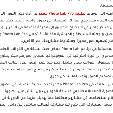
حسينها.
عة التي يوفرها
تطبيق Photo Lab Pro مهكر
هي أداة دمج الصور الت
ذه الميزة تقدر جمع صورك المفضلة في صورة واحدة ومشاركتها عبر
 مبتكر واحترافي لا يحتاج التطبيق إلى معرفة متقدمة في التحرير 
من دمج
تقدر تصميم صور مميزة ومشاركة مشاريعك مع الآخرين.
من الميزات المدهشة في برنامج Photo Lab مهكر أحدث نسخة هي ا
مون إلى خبرة احترافية في الفوتوغرافيا لتعديل صورهم حيث يحتوي 
 بسهولة القوالب تتنوع بشكل كبير مما تقدر العثور على القالب الم
بك تقدر تطبيقه بنقرة زر واحدة لتتمكن من صنع صور خرافية بسرعة و
تصميم الصور وتعديلها بشكل فوري.
ميزة الحفظ على الهاتف في Photo Lab Pro مهكر تمنحك حرية
صورة المعدلة مجانا في مساحة الموبايل دون التأثير على الصورة ال
استخدامها في مشاريع مختلفة مما بيديك مزيدا من المرونة في ت
خدمة المشاركة التي تتيح لك مشاركة أعمالك مباشرة من داخل التطب