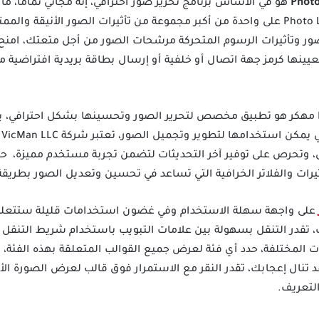
Photo
Premium هو في الأساس برنامج تحرير صور احترافي، إنه مجاني تماما،
الصور وتأثيرات الرسوم المتحركة مرشحات الصور من أجل متعتك، امنح 
يينها كرمز جهة اتصال أو خلفية أو إرسال بطاقة بريدية افتراضية 
برنامج فوتو لاب برو Photo Lab Pro مهكر هو تطبيق مخصص لتحرير الصور وتحسينها بشكل اح
من
 وتحرص على توفير آخر التحديثات لتضمن تجربة مستخدم مميزة، ح
رات والفلاتر الخرافية التي تساعد في تحسين وتعديل الصور بطريقة 
على واجهة سهلة الاستخدام وفي غضون استخدامات قليلة ستتعلم 
ب، تقدر التنقل بسهولة بين علامات التبويب باستخدام شريط التنقل 
ات المختلفة، حدد أي فئة لعرض جميع القوالب المتعلقة بهذه الفئة
 تنال إعجابك، تقدر النقر مع الاستمرار فوق قالب لعرض الصورة الأص
لتعريف.