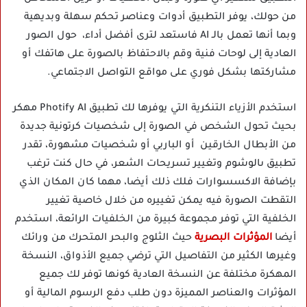
من حولك، يوفر التطبيق أدوات وعناصر تحكم سهلة وبديهية
وبما أنها تعمل بالـ AI فاستعد لترى أفضل أداء، حول الصور
العادية إلى لوحات فنية وقم بالاحتفاظ بالصورة على هاتفك أو
مشاركتها بشكل فوري على مواقع التواصل الاجتماعي.
استخدم الأزياء التنكرية التي يوفرها لك تطبيق Photify AI مهكر
بحيث تحول الشخص في الصورة إلى شخصيات كرتونية جديدة
من الأبطال الخارقين أو الباربي أو شخصيات مشهورة، تقدر
تطبيق ىالوشوم وتغيير تسريحات الشعر، في حال كنت ترغب
بإضافة الاكسسوارات فلك ذلك أيضا، مهما كان المكان الذي
التقطت الصورة فيه يمكن تغييره من خلال خاصية تغيير
الخلفية التي توفر مجموعة كبيرة من الخلفيات الرائعة، استخدم
أيضا
المؤثرات البصرية
حيث الثلوج والبحر المتحرك من ورائك
وغيرها الكثير من التفاصيل التي ترضي جميع الأذواق، النسخة
المهكرة مختلفة عن النسخة العادية كونها توفر لك جميع
المؤثرات والعناصر المميزة دون طلب دفع الرسوم المالية أو