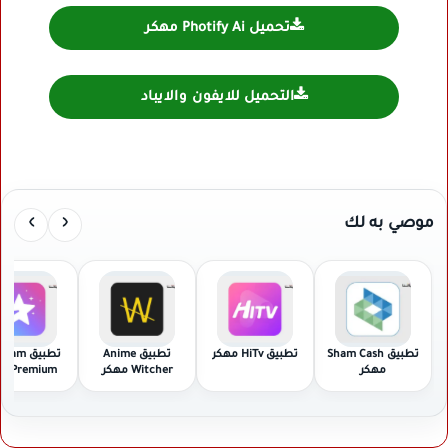
تحميل Photify Ai مهكر
التحميل للايفون والايباد
›
‹
موصي به لك
تطبيق Sham Cash
تطبيق HiTv مهكر
تطبيق Anime
تطبيق am
مهكر
Witcher مهكر
Premium مهكر