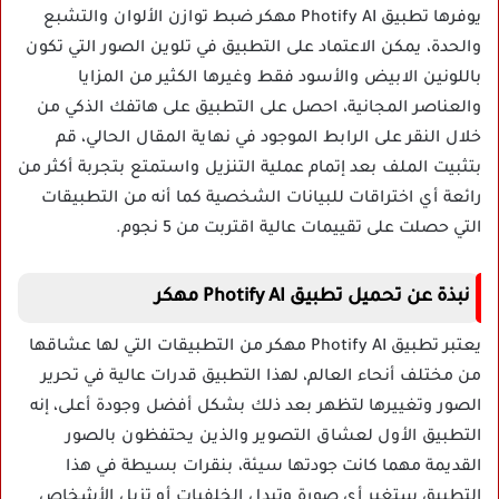
يوفرها تطبيق Photify AI مهكر ضبط توازن الألوان والتشبع
والحدة، يمكن الاعتماد على التطبيق في تلوين الصور التي تكون
باللونين الابيض والأسود فقط وغيرها الكثير من المزايا
والعناصر المجانية، احصل على التطبيق على هاتفك الذكي من
خلال النقر على الرابط الموجود في نهاية المقال الحالي، قم
بتثبيت الملف بعد إتمام عملية التنزيل واستمتع بتجربة أكثر من
رائعة أي اختراقات للبيانات الشخصية كما أنه من التطبيقات
التي حصلت على تقييمات عالية اقتربت من 5 نجوم.
نبذة عن تحميل تطبيق Photify AI مهكر
يعتبر تطبيق Photify AI مهكر من التطبيقات التي لها عشاقها
من مختلف أنحاء العالم، لهذا التطبيق قدرات عالية في تحرير
الصور وتغييرها لتظهر بعد ذلك بشكل أفضل وجودة أعلى، إنه
التطبيق الأول لعشاق التصوير والذين يحتفظون بالصور
القديمة مهما كانت جودتها سيئة، بنقرات بسيطة في هذا
التطبيق ستغير أي صورة وتبدل الخلفيات أو تزيل الأشخاص