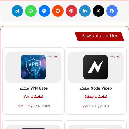
فيسبوك
‫X
لينكدإن
بينتيريست
ماسنجر
واتساب
تيلقرام
مقالات ذات صلة
Node Video
مهكر
VPN Gate
مهكر
تطبيقات مهكرة
تطبيقات Vpn
30 MB
v20260809
124 MB
v8.8.0