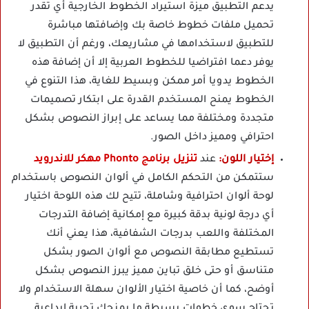
يدعم التطبيق ميزة استيراد الخطوط الخارجية أي تقدر
تحميل ملفات خطوط خاصة بك وإضافتها مباشرة
للتطبيق لاستخدامها في مشاريعك، ورغم أن التطبيق لا
يوفر دعما افتراضيا للخطوط العربية إلا أن إضافة هذه
الخطوط يدويا أمر ممكن وبسيط للغاية، هذا التنوع في
الخطوط يمنح المستخدم القدرة على ابتكار تصميمات
متجددة ومختلفة مما يساعد على إبراز النصوص بشكل
احترافي ومميز داخل الصور.
إختيار اللون:
عند
تنزيل برنامج Phonto مهكر للاندرويد
ستتمكن من التحكم الكامل في ألوان النصوص باستخدام
لوحة ألوان احترافية وشاملة، تتيح لك هذه اللوحة اختيار
أي درجة لونية بدقة كبيرة مع إمكانية إضافة التدرجات
المختلفة واللعب بدرجات الشفافية، هذا يعني أنك
تستطيع مطابقة النصوص مع ألوان الصور بشكل
متناسق أو حتى خلق تباين مميز يبرز النصوص بشكل
أوضح، كما أن خاصية اختيار الألوان سهلة الاستخدام ولا
تحتاج سوى خطوات بسيطة ما يمنحك تجربة إبداعية