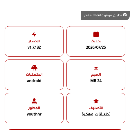
تطبيق فونتو Phonto مهكر
تحديث
الإصدار
v1.7.132
2026/07/25
الحجم
المتطلبات
android
24 MB
التصنيف
المطور
تطبيقات مهكرة
youthhr‏