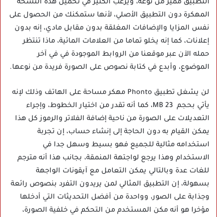
التطبيق مميز من نوعه، ويرغب الكثير في تحميل هذه النسخة
المهكرة دون التطبيق الأصلي، لأنها ستمكنك من الحصول على
نفس المزايا والإضافات المغلقة بدون مقابل مادي، إنه بدون
إعلانات، كما إنه يخلو تماما من العلامات المائية، ماذا تنتظر
حمله الآن عبر موقعنا من الروابط الموجودة في في آخر
الموضوع، وأبدع في كتابة نصوص على الصورة فريدة من نوعها.
لن يشغل تطبيق Phonto مهكر مساحة على الهاتف وذلك لإنه
يأتي بحجم 23 MB، كما أنه تقدر من اختيار الخطوط، وإجراء
التعديلات على الصورة من ناحية إضافة الفلاتر والرموز كل هذا
يمكن القيام به دون الحاجة إلى إنشاء حساب، إن تجربة
استخدامه مثالية للجميع فهو بسيط وسهل جدا في
الاستخدام وهذا يرجع لواجتهة المنمقة، بجانب هذا أنه مترجم
للغات عدة وبالتالي يمكن التعامل مع آيقونات الواجهة
بسهولة، إن التطبيق المثالي لمن يريدون التفرد بنصوص رائعة
وجذابة على الصور، وواحدة من أفضل التحديثات التي أدخلها
مؤخرا هو أنه مكن المستخدم من التحكم في خلفية الصورة،