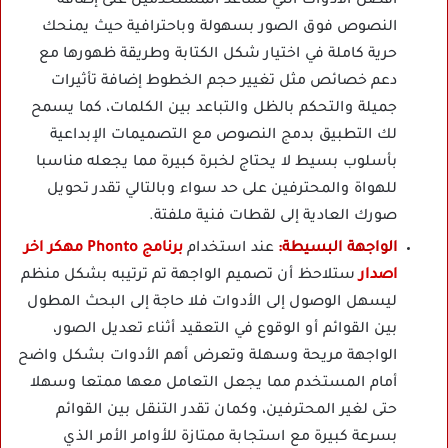
أفضل الأدوات التي تساعد المستخدمين على إضافة
النصوص فوق الصور بسهولة وباحترافية حيث يمنحك
حرية كاملة في اختيار شكل الكتابة وطريقة ظهورها مع
دعم خصائص مثل تغيير حجم الخطوط إضافة تأثيرات
جميلة والتحكم بالظل والتباعد بين الكلمات، كما يسمح
لك التطبيق بدمج النصوص مع التصميمات الإبداعية
بأسلوب بسيط لا يحتاج لخبرة كبيرة مما يجعله مناسبا
للهواة والمحترفين على حد سواء وبالتالي تقدر تحويل
صورك العادية إلى لقطات فنية ملفتة.
الواجهة البسيطة:
عند استخدام
برنامج Phonto مهكر اخر
اصدار
ستلاحظ أن تصميم الواجهة تم ترتيبه بشكل منظم
ليسهل الوصول إلى الأدوات فلا حاجة إلى البحث المطول
بين القوائم أو الوقوع في التعقيد أثناء تعديل الصور،
الواجهة مريحة وسهلة وتعرض أهم الأدوات بشكل واضح
أمام المستخدم مما يجعل التعامل معها ممتعا وسهلا
حتى لغير المحترفين، وكمان تقدر التنقل بين القوائم
بسرعة كبيرة مع استجابة ممتازة للأوامر الأمر الذي