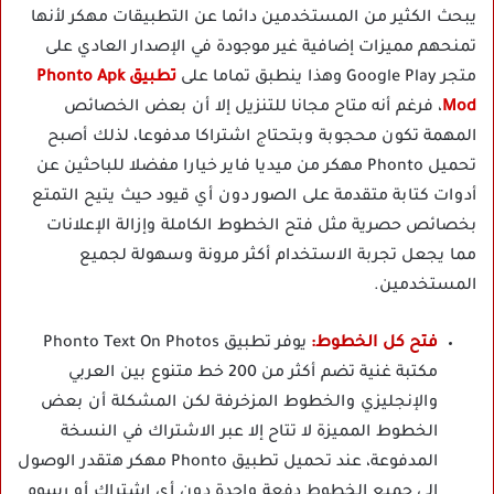
يبحث الكثير من المستخدمين دائما عن التطبيقات مهكر لأنها
تمنحهم مميزات إضافية غير موجودة في الإصدار العادي على
متجر Google Play وهذا ينطبق تماما على
تطبيق Phonto Apk
Mod
، فرغم أنه متاح مجانا للتنزيل إلا أن بعض الخصائص
المهمة تكون محجوبة وبتحتاج اشتراكا مدفوعا، لذلك أصبح
تحميل Phonto مهكر من ميديا فاير خيارا مفضلا للباحثين عن
أدوات كتابة متقدمة على الصور دون أي قيود حيث يتيح التمتع
بخصائص حصرية مثل فتح الخطوط الكاملة وإزالة الإعلانات
مما يجعل تجربة الاستخدام أكثر مرونة وسهولة لجميع
المستخدمين.
فتح كل الخطوط:
يوفر تطبيق Phonto Text On Photos
مكتبة غنية تضم أكثر من 200 خط متنوع بين العربي
والإنجليزي والخطوط المزخرفة لكن المشكلة أن بعض
الخطوط المميزة لا تتاح إلا عبر الاشتراك في النسخة
المدفوعة، عند تحميل تطبيق Phonto مهكر هتقدر الوصول
إلى جميع الخطوط دفعة واحدة دون أي اشتراك أو رسوم