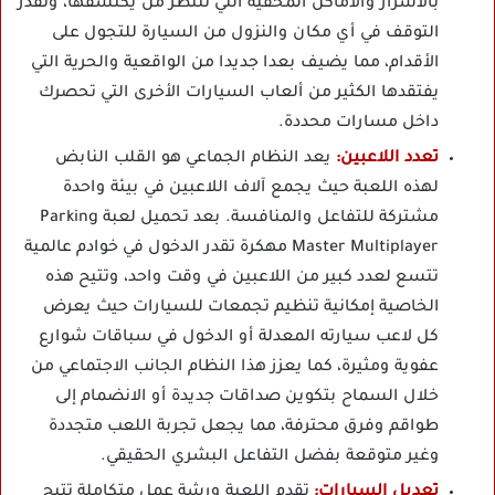
بالأسرار والأماكن المخفية التي تنتظر من يكتشفها، وتقدر
التوقف في أي مكان والنزول من السيارة للتجول على
الأقدام، مما يضيف بعدا جديدا من الواقعية والحرية التي
يفتقدها الكثير من ألعاب السيارات الأخرى التي تحصرك
داخل مسارات محددة.
تعدد اللاعبين:
يعد النظام الجماعي هو القلب النابض
لهذه اللعبة حيث يجمع آلاف اللاعبين في بيئة واحدة
مشتركة للتفاعل والمنافسة. بعد تحميل لعبة Parking
Master Multiplayer مهكرة تقدر الدخول في خوادم عالمية
تتسع لعدد كبير من اللاعبين في وقت واحد، وتتيح هذه
الخاصية إمكانية تنظيم تجمعات للسيارات حيث يعرض
كل لاعب سيارته المعدلة أو الدخول في سباقات شوارع
عفوية ومثيرة، كما يعزز هذا النظام الجانب الاجتماعي من
خلال السماح بتكوين صداقات جديدة أو الانضمام إلى
طواقم وفرق محترفة، مما يجعل تجربة اللعب متجددة
وغير متوقعة بفضل التفاعل البشري الحقيقي.
تعديل السيارات:
تقدم اللعبة ورشة عمل متكاملة تتيح