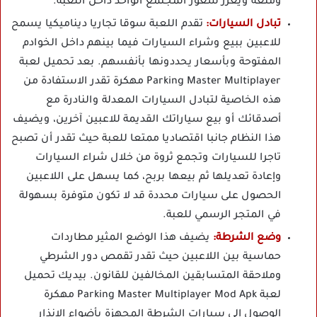
ومتعة ويعزز شعور المجتمع الواحد داخل اللعبة.
تبادل السيارات:
تقدم اللعبة سوقا تجاريا ديناميكيا يسمح
للاعبين ببيع وشراء السيارات فيما بينهم داخل الخوادم
المفتوحة وبأسعار يحددونها بأنفسهم. بعد تحميل لعبة
Parking Master Multiplayer مهكرة تقدر الاستفادة من
هذه الخاصية لتبادل السيارات المعدلة والنادرة مع
أصدقائك أو بيع سياراتك القديمة للاعبين آخرين، ويضيف
هذا النظام جانبا اقتصاديا ممتعا للعبة حيث تقدر أن تصبح
تاجرا للسيارات وتجمع ثروة من خلال شراء السيارات
وإعادة تعديلها ثم بيعها بربح، كما يسهل على اللاعبين
الحصول على سيارات محددة قد لا تكون متوفرة بسهولة
في المتجر الرسمي للعبة.
وضع الشرطة:
يضيف هذا الوضع المثير مطاردات
حماسية بين اللاعبين حيث تقدر تقمص دور الشرطي
وملاحقة المتسابقين المخالفين للقانون. بيديك تحميل
لعبة Parking Master Multiplayer Mod Apk مهكرة
الوصول إلى سيارات الشرطة المجهزة بأضواء الإنذار