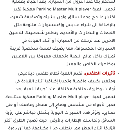
لتتحكم بها عند النزول من السيارة. بعد القيام بعملية
تحميل لعبة Parking Master Multiplayer مهكرة تقدر
اختيار ملامح وجه السائق ولون بشرته وتصفيفة شعره،
بالإضافة إلى شراء ملابس وإكسسوارات متنوعة مثل
القبعات والنظارات والأحذية، وتظهر شخصيتك للاعبين
الآخرين عند ترجلك من السيارة أو أثناء القيادة في
السيارات المكشوفة، مما يضيف لمسة شخصية فريدة
تميزك داخل عالم اللعبة وتجعلك معروفا بين اللاعبين
بمظهرك الخاص والمميز.
تأثيرات الطقس:
تقدم اللعبة نظام طقس ديناميكي
ومتغير يضيف واقعية وتحديا إضافيا أثناء القيادة في
أوقات وظروف مناخية مختلفة. عند تجربة اللعبة بعد
تحميل لعبة Parking Master Multiplayer مهكرة ستلاحظ
تغير الأجواء من مشمس وصاحٍ إلى ممطر وعاصف أو حتى
ضبابي، وتؤثر هذه التغيرات الجوية بشكل مباشر على رؤية
السائق وتماسك الإطارات بالأرض، حيث تصبح الطرق أكثر
انزلاقا أثناء المطر مما يتطلب حذرا مضاعفا، كما أن دورة