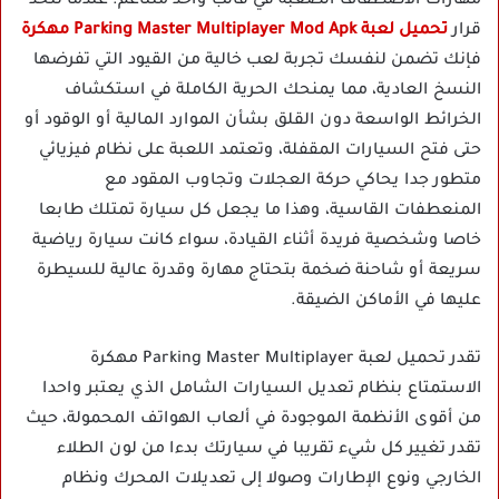
مهارات الاصطفاف الصعبة في قالب واحد متناغم. عندما تتخذ
قرار
تحميل لعبة Parking Master Multiplayer Mod Apk مهكرة
فإنك تضمن لنفسك تجربة لعب خالية من القيود التي تفرضها
النسخ العادية، مما يمنحك الحرية الكاملة في استكشاف
الخرائط الواسعة دون القلق بشأن الموارد المالية أو الوقود أو
حتى فتح السيارات المقفلة، وتعتمد اللعبة على نظام فيزيائي
متطور جدا يحاكي حركة العجلات وتجاوب المقود مع
المنعطفات القاسية، وهذا ما يجعل كل سيارة تمتلك طابعا
خاصا وشخصية فريدة أثناء القيادة، سواء كانت سيارة رياضية
سريعة أو شاحنة ضخمة بتحتاج مهارة وقدرة عالية للسيطرة
عليها في الأماكن الضيقة.
تقدر تحميل لعبة Parking Master Multiplayer مهكرة
الاستمتاع بنظام تعديل السيارات الشامل الذي يعتبر واحدا
من أقوى الأنظمة الموجودة في ألعاب الهواتف المحمولة، حيث
تقدر تغيير كل شيء تقريبا في سيارتك بدءا من لون الطلاء
الخارجي ونوع الإطارات وصولا إلى تعديلات المحرك ونظام