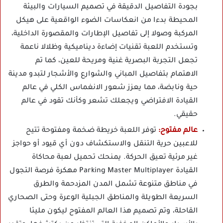
بجودة التفاصيل الدقيقة في تصميم السيارات والبيئة
المحيطة بدءا من انعكاسات الضوء الواقعية على هيكل
المركبة وصولا إلى تفاصيل الإطارات والمقصورة الداخلية،
وتستخدم اللعبة تقنيات إضاءة ديناميكية وظلالا ناعمة
تجعل التجربة البصرية غنية ومريحة للعين، كما تم
الاهتمام بتفاصيل المباني والشوارع والأشجار لتبدو مدينة
حية ونابضة، مما يعزز شعور الانغماس الكلي في عالم
القيادة الافتراضي ويجعلك تشعر وكأنك تقود في عالم
حقيقي.
عالم مفتوح:
توفر اللعبة خريطة ضخمة ومفتوحة تتيح
للاعبين حرية التنقل والاستكشاف دون أي قيود أو حواجز
غير مرئية تعيق الحركة. يمنحك تحميل لعبة محاكاة
القيادة Parking Master Multiplayer مهكرة فرصة التجول
في مناطق متنوعة تشمل المدن المزدحمة والطرق
السريعة الطويلة والمناطق الجبلية الوعرة وحتى الصحاري
القاحلة، وتم تصميم هذا العالم المفتوح ليكون مليئا