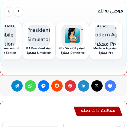
›
‹
موصي به لك
لعبة Modern Age
لعبة Gta Vice City
لعبة MA President
لعبة timate
Pro مهكرة
Definitive مهكرة
Simulator مهكرة
ile Edition
مهكرة
فيسبوك
‫X
لينكدإن
بينتيريست
ماسنجر
واتساب
تيلقرام
مقالات ذات صلة