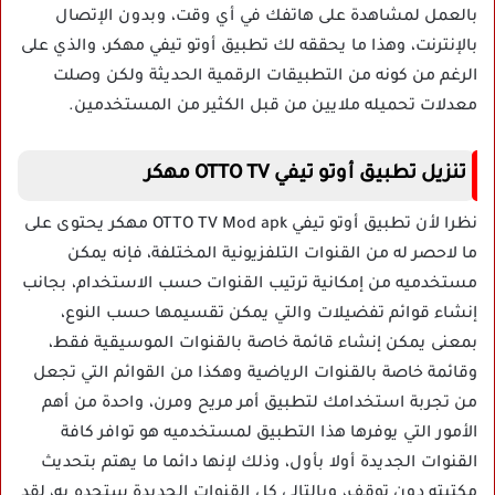
بالعمل لمشاهدة على هاتفك في أي وقت، وبدون الإتصال
بالإنترنت، وهذا ما يحققه لك تطبيق أوتو تيفي مهكر، والذي على
الرغم من كونه من التطبيقات الرقمية الحديثة ولكن وصلت
معدلات تحميله ملايين من قبل الكثير من المستخدمين.
تنزيل تطبيق أوتو تيفي OTTO TV مهكر
نظرا لأن تطبيق أوتو تيفي OTTO TV Mod apk مهكر يحتوى على
ما لاحصر له من القنوات التلفزيونية المختلفة، فإنه يمكن
مستخدميه من إمكانية ترتيب القنوات حسب الاستخدام، بجانب
إنشاء قوائم تفضيلات والتي يمكن تقسيمها حسب النوع،
بمعنى يمكن إنشاء قائمة خاصة بالقنوات الموسيقية فقط،
وقائمة خاصة بالقنوات الرياضية وهكذا من القوائم التي تجعل
من تجربة استخدامك لتطبيق أمر مريح ومرن، واحدة من أهم
الأمور التي يوفرها هذا التطبيق لمستخدميه هو توافر كافة
القنوات الجديدة أولا بأول، وذلك لإنها دائما ما يهتم بتحديث
مكتبته دون توقف، وبالتالي كل القنوات الجديدة ستجده به، لقد