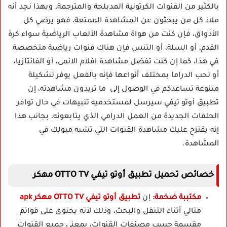
بالكثير من القنوات الكرتونية المدبلجة والمترجمة، وبهذا نجد أنه
ملاذ كل من يبحثون عن المشاهدة الممتعة، فهو يرضي كل
الأذواق، فإن كنت من هواة مشاهدة الألعاب الرياضية سواء كرة
القدم، أو السلة، أو التنس فإن هناك قنوات رياضية متخصصة
في هذا، كما إن كنت تفضل مشاهدة افلام الانمى، أو الفانتازيا،
أو تحب الدراما بمختلف أنواعها فإنه بالفعل يوفر تشكيلة
متنوعة تساعدكم في الوصول إلى ما تريدون مشاهدته، إن
تطبيق أوتو تيفي سيرسل لمستخدميه تنبيهات في حال توافر
الحلقات الجديدة من العمل الدرامي الذي يتابعونه، بجانب هذا
إنه يقترح عليك مشاهدة القنوات التي تشبه ميولك في
المشاهدة.
خصائص تحميل تطبيق أوتو تيفي OTTO TV مهكر
مكتببة ضخمة:
إن
تطبيق أوتو تيفي OTTO TV مهكر apk
مثالي أثناء التنقل والبحث، وذلك لأنه يحتوى على قوائم
مقسمة حسب مصنفات القنوات، بمعنى جميع القنوات