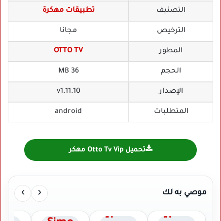
التصنيف
تطبيقات مهكرة
الترخيص
مجانا
المطور
OTTO TV
الحجم
36 MB
الإصدار
v1.11.10
المتطلبات
android
تحميل Otto Tv Vip مهكر
›
‹
موصي به لك