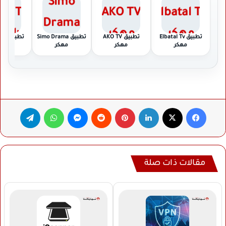
تطبيق Elbatal Tv
تطبيق AKO TV
تطبيق Simo Drama
تطبي
مهكر
مهكر
مهكر
Plus مهكر
فيسبوك
‫X
لينكدإن
بينتيريست
ماسنجر
واتساب
تيلقرام
مقالات ذات صلة