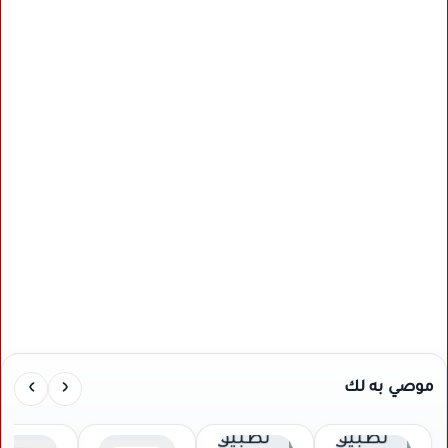
›
‹
موصي به لك