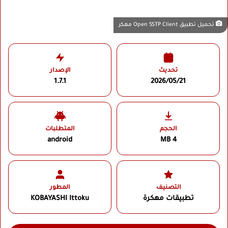
تحميل تطبيق Open SSTP Client مهكر
تحديث
الإصدار
1.7.1
2026/05/21
الحجم
المتطلبات
android
4 MB
التصنيف
المطور
تطبيقات مهكرة
KOBAYASHI Ittoku‏