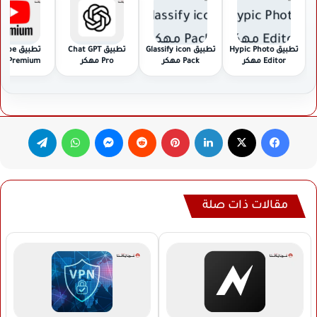
تطبيق Hypic Photo
تطبيق Glassify icon
تطبيق Chat GPT
تطبيق e
Editor مهكر
Pack مهكر
Pro مهكر
Premium مهكر
فيسبوك
‫X
لينكدإن
بينتيريست
ماسنجر
واتساب
تيلقرام
مقالات ذات صلة