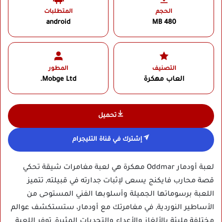
الحجم
المتطلبات
android
480 MB
التصنيف
المطور
العاب مهكرة
Mobge Ltd.‏
تحميل
إشترك في قناة التليجرام
لعبة أودمار Oddmar مهكرة هي لعبة مغامرات شيقة تحكي
قصة محارب فايكنج يسعى لإثبات جدارته في قبيلته, تتميز
اللعبة برسوماتها الجميلة وأسلوبها الفني المستوحى من
الأساطير النوردية, في مغامرتك مع أودمار، ستستكشف عوالم
مختلفة مليئة بالألغاز والأعداء والتحديات المثيرة, توفر اللعبة