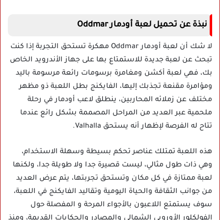
نبذة عن تحميل لعبة أودمار Oddmar
لا شك أن لعبة أودمار Oddmar مهكرة تستحق التجربة إذا كنت
تبحث عن لعبة جديدة للاستمتاع بها على جهاز الأندرويد الخاص
بك، فهي لعبة أكشن ومغامرة برسومات رائعة مرسومة باليد
ومؤامرة مقنعة تجذبك إليها، الفايكنج بطل اللعبة ذو مظهر
مختلف عن زملائه المحاربين، ينطلق لاعب أودمار في رحلة
ملحمية عبر العديد من المراحل المصممة بشكل رائع عندما
تتاح له الفرصة لإظهار أنه يستحق Valhalla.
هذه اللعبة تمتلك عناصر تحكم بسيطة وسهلة الاستخدام،
وهي ذات طول مثالي، ليست قصيرة جدا ولا طويلة جدا، ولكنها
لعبة ممتازة في كل مكان وتستحق تجربتها، يتم عرض العديد
من جوانب الثقافة والحياة اليومية وتقاليد الفايكنج في اللعبة،
سوف يستمتع اللاعبون بالأجواء المرحة و المفصلة حول
الفولكلور الأوروبي الشمالي والمصادر والحكايات القديمة، ومنذ