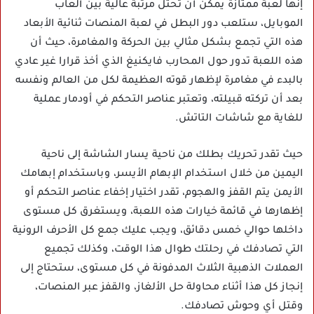
إنها لعبة ممتازة يمكن أن تحتل مرتبة عالية بين ألعاب
الموبايل، ستلعب دور البطل في لعبة المنصات ثنائية الأبعاد
هذه التي تجمع بشكل مثالي بين الحركة والمغامرة، حيث أن
هذه اللعبة تدور حول المحارب فايكنيغ الذي أخذ قرارا غير عادي
بالبدء في مغامرة لإظهار قوته العظيمة لكل من العالم ونفسه
بعد أن تركته قبيلته، وتعتبر عناصر التحكم في أودمار عملية
للغاية مع شاشات التاتش.
حيث تقدر تحريك بطلك من ناحية يسار الشاشة إلى ناحية
اليمين من خلال استخدام الإبهام الأيسر، وباستخدام إبهامك
الأيمن يتم القفز والهجوم، تقدر اختيار إخفاء عناصر التحكم أو
إظهارها في قائمة خيارات هذه اللعبة، ويستغرق كل مستوى
داخلها حوالي خمس دقائق، ويجب عليك جمع كل الأحرف الرونية
التي تصادفك في رحلتك طوال هذا الوقت، وكذلك تجميع
العملات الذهبية الثلاث المدفونة في كل مستوى، ستحتاج إلى
إنجاز كل هذا أثناء محاولة حل الألغاز، والقفز عبر المنصات،
وقتل أي وحوش تصادفك.