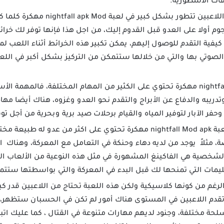
قات الأسطورية.
نظرا لأن أدوار اللاعبين تتطور بش
م أولا على العدو قبل القدوم إليك، من اجل هذا فإنها توفر لك خر
فية التقدم للوصول إليهم، يمكن تكبير هذه الخرائط أثناء اللعب لمز
لصوتي بها والتي من خلالها ستتمكن من التركيز بشكل أكبر في ال
وذلك لإن لعبة nightfall مهكرة تحتوي على الكثير من المهام المختلفة، فال
ريبه والدفاع عن الأبراج والتقدم نحو العدو وغزوه، هناك أيضا مهام 
وحفر الآبار لتوفير المياه والقيام برحلات صيد برية وبحرية من أجل تو
نظرا لأن لعبة nightfall Mod apk مهكرة تحتوي على اكثر من عدو 
ة، مثلاً يوجد من لديه دهاء وحنكة في التعامل مع المعركة، وهناك 
لشخصية هي الفاكينغ المشهورة في مثل هذه النوعية من الألعاب الش
ليمات التي تمنحها لك قبل البدء في المعركة والتي بواسطتها ستت
لرغم من كونها كلاسيكية ولكن هذه اللعبة تحتاج من اللاعبين قدر كب
 تقدم اللاعبين في المستوى هناك أمور لم تكن في الحسبان ستظهر، ل
سلحة مختلفة، وجنود لديهم مهارات متنوعة في القتال ، كما عليك اتب