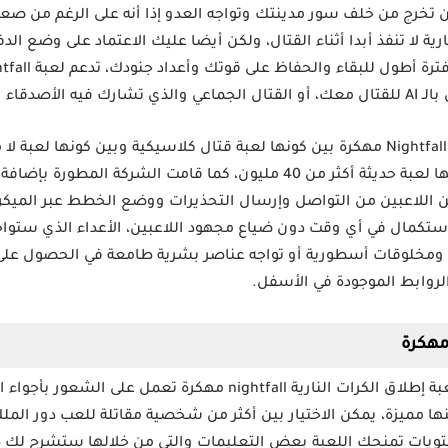
تخرج من خلف سور مدينتك وتواجه العدو إذا أنه على الرغم من صعو
ة لا تنفذ أبدا أثناء القتال، ولكن أيضا عليك الاعتماد على وضع الدف
جل قتال العدو.
تجمع لعبة Nightfall: Kingdom Frontier TD مهكرة بين كونها لعبة قتال كلاسيكية وبين ك
مكن اللاعبين من التواصل وإرسال التحذيرات ووضع الخطط عبر الميك
تكمال في أي وقت دون ضياع مجهود اللاعبين، الأعداء الذي ستواج
مخلوقات أسطورية أو تواجه عناصر بشرية طامعة في الحصول على 
الروابط الموجودة في الأسفل.
المؤثرات الصوتية الموجودة داخل لعبة إطلاق الكرات النارية nightfall مه
ويات تمنحك اللعبة بعض التعليمات والتي من خلالها ستشرح لك ظ