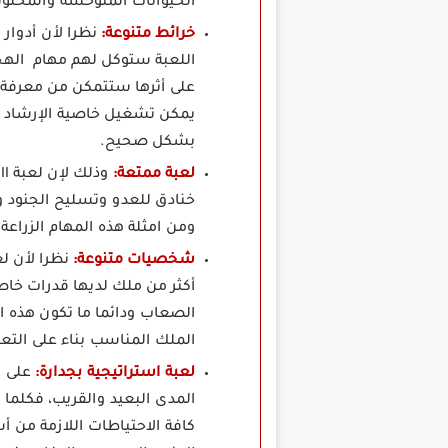
الحيوانات المتوحشة والمخلو
خرائط متنوعة:
اللعبة ستوكل لهم مهام الهجو
على أثرها ستتمكن من معرفة كي
يمكن تشغيل خاصية الإرشاد ا
بشكل صحيح.
لعبة ممتعة:
خنادق للعدو وتسليح الجنود وتد
ومن امثلة هذه المهام الزراعة 
شخصيات متنوعة:
أكثر من ملك لديها قدرات خاص
الصعاب ودائما ما تكون هذه ا
الملك المناسب بناء على التع
لعبة استراتيجية بجدارة:
على ا
المدى البعيد والقريب، فكلما
كافة الاحتياطات اللازمة من أ