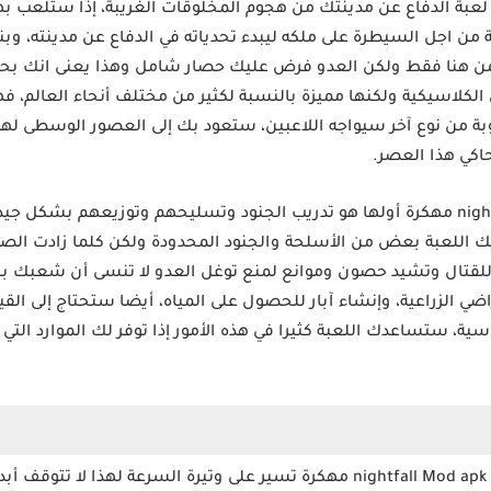
nightfall  مهكرة إن لعبة الدفاع عن مدينتك من هجوم المخلوقات الغريبة، إذا ست
ن اجل السيطرة على ملكه ليبدء تحدياته في الدفاع عن مدينته، وبناء 
من هنا فقط ولكن العدو فرض عليك حصار شامل وهذا يعنى انك بحاج
الكلاسيكية ولكنها مميزة بالنسبة لكثير من مختلف أنحاء العالم، فه
 من نوع آخر سيواجه اللاعبين، ستعود بك إلى العصور الوسطى لهذ
اكي هذا العصر.
مهام كثيرة تنتظرك داخل لعبة nightfall مهكرة أولها هو تدريب الجنود وتسليحهم وتوزي
حك اللعبة بعض من الأسلحة والجنود المحدودة ولكن كلما زادت ال
ك للقتال وتشيد حصون وموانع لمنع توغل العدو لا تنسى أن شعبك ب
ضي الزراعية، وإنشاء آبار للحصول على المياه، أيضا ستحتاج إلى ال
سية، ستساعدك اللعبة كثيرا في هذه الأمور إذا توفر لك الموارد ال
كافة المعارك التي تجرى داخل لعبة nightfall Mod apk مهكرة تسير على وتيرة السرعة ل