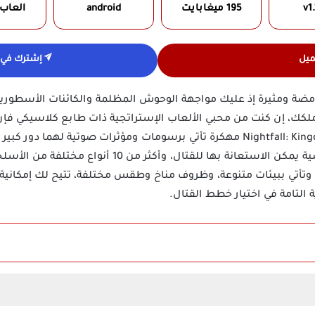
v1.
195 ميغابايت
android
العاب
ميل
إشترك في ق
ni مهكرة بقصة غامضة ومثيرة إذ عليك مواجهة الوحوش المظلمة والكائنات ال
ك، إن كنت من محبي الألعاب الإستراتجية ذات طابع كلاسيكي فإن هذ
ليك، كما أن لعبة Nightfall: Kingdom Frontier TD مهكرة تأتي برسومات ومؤثرات ص
القتال، كما إنها توفر أكثر من شخصية يمكن الاستعانة بها ل
 وتأتي ببيئات متنوعة، وظروف مناخ وطقس مختلفة، تتيح لك إمكاني
التامة في اختيار خطط القتال.