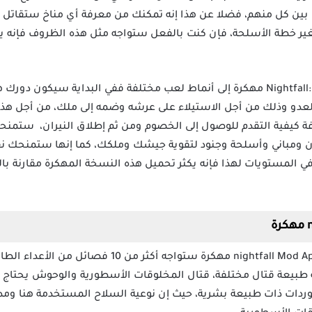
بين كل منهم، فضلا عن هذا إنه تمكنك من معرفة أي مناخ ستقاتل ف
غير خطة الأسلحة، فإن كنت بالفعل ستواجه مثل هذه الظروف فإنه ي
تأخذك لعبة Nightfall: Kingdom Frontier TD مهكرة إلى أنماط لعب مختلفة ففي البدا
عدو وذلك من أجل الاستيلاء على عرشه وضمه إلى ملك، من أجل هذا 
 كيفية التقدم للوصول إلى الخصوم ومن ثم إطلاق النيران، ستمنحك 
ومباني وأسلحة وجنود لتقوية جيشك وملكك، كما إنها ستمنحك نفس
 في المستويات لهذا فإنه يكثر تحميل هذه النسخة المهكرة مقارنة بال
عند تنزيل لعبة nightfall Mod Apk مهكرة ستواجه أ
له طبيعة قتال مختلفة، قتال المخلوقات الأسطورية والوحوش يحت
وردات ذات طبيعة بشرية، حيث إن نوعية السلاح المستخدمة هنا ومد