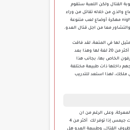
بة القتال ولكن اللعبة ستقوم
اع والذي من خلاله تقاتل من وراء
الحصون إذا أن هذا الوضع يمنحك فترة أطول للبقاء والحفاظ على قوتك وأعداد جنودك، تدعم لعبة nightfall مهكرة أوضاع لعب متنوعة
ونها لعبة لا مثيل لها في المتعة، لقد فاقت
معدلات تحميلها على الرغم من كونها لعبة حديثة أكثر من 40 مليون، كما قامت الشركة المطورة بإضافة أكثر من 20 لغة لها وهذا بعد
رفون الخاص بها، بجانب هذا
هم داخلها ذات طبيعة مختلفة
ملكك، لهذا استعد للتدريب
كرة تعمل على الشعور بأجواء المعركة، وعلى الرغم من ان
الرسومات الخاصة بها بسيطة ولكنها مميزة، يمكن الاختيار بين أكثر من شخصية مقاتلة للعب دور الملك جيمس إذا توفر لك أكثر من 4
روف القتال، وطبيعة العدو هل