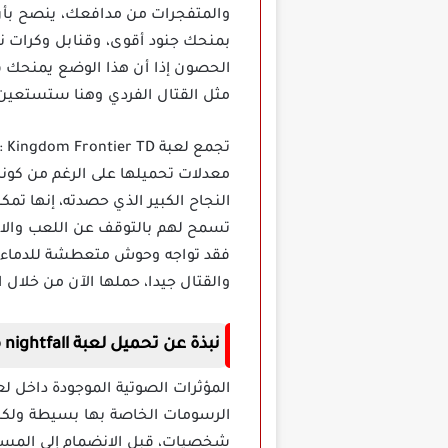
والمتفجرات من مدافعك، ينصح بأن 
بمنحك جنود أقوى، وقنابل وكرات ناري
مثل القتال الفردي وهنا ستستعين بالـ AI للقتال معك، أو القتال الجماعي والذي تشارك فيه الأصدقاء والتشاور معا من ا
النجاح الكبير الذي حصدته، إنها ت
تسمح لهم بالتوقف عن اللعب والاس
فقد تواجه وحوش متعطشة للدماء و
والقتال جيدا، حملها الآن من خلال 
نبذة عن تحميل لعبة nightfall مهكرة
شخصيات، قبل الانضمام إلى المست