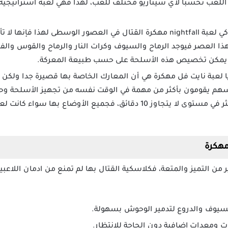
للعب تحسبا لأي سيناريو مختلف للعب، لهذا فهي لعبة استراتيجية عل
تحاكي لعبة nightfall مهكرة القتال في العصور الوسطى لهذا فإ
هذا العصر فيوجد الرماح والسيوف وكرات النار والرماح والقوس والف
 يمكن تخصيص هذه الأسلحة على حسب طبيعة المعركة.
ا لعبة نايت فل مهكرة هي أن المعارك الخاصة بها قصيرة جدا ولكن
هم يقومون بأكثر من مهمة في الوقت نفسه من تجهيز الأسلحة وحفر 
والغزو والتحصين كل هذا وأكثر في مستوى لا يتجاوز 10 دقائق، فجميع الأ
ير من التميز والمتعة، فكلاسكية القتال بها لم تمنع من ادمان اللاعبين
سيوف والدروع لتدمير الوحوش بسهولة.
ت ومعدات إضافية دون الحاجة للانتظار.