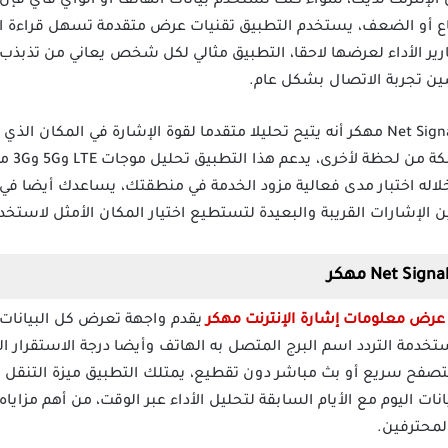
 الإنترنت لديك، سواء كنت تستخدم بيانات الهاتف أو الواي فاي فإ
ع أو الضعف، يستخدم التطبيق تقنيات عرض متقدمة تسهل قراءة ا
ر الأداء لعرضها لاحقا، التطبيق مثالي لكل شخص يعاني من تذبذب 
ين تجربة الاتصال بشكل عام.
من مميزات برنامج Net Signal Pro Strength مهكر أنه يتيح تحليلا متقدما لقوة الإشارة 
التوضيحية
 خلاله اختبار مدى فعالية مزود الخدمة في منطقتك، يساعدك أيضا ف
 الإشارات القريبة والبعيدة لتستطيع اختيار المكان الأمثل لاستخدام
عرض معلومات إشارة الإنترنت مهكر
يقدم واجهة تعرض كل البيانات ا
تخدمة التردد اسم البرج المتصل به الهاتف وأيضا درجة الاستقرار 
صفح سريع أو بث مباشر دون تقطيع، يمتلك التطبيق ميزة التنقل
نات اليوم مع الأيام السابقة لتحليل الأداء عبر الوقت، من أهم مزاي
محترفين.