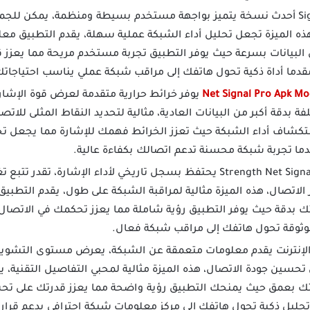
تطبيق Signal Pro أحدث نسخة يتميز بواجهة مستخدم بسيطة ومنظمة، يمكن ل
ذه الميزة تجعل تحليل أداء الشبكة عملية سهلة، يقدم التطبيق مع
البيانات بسرعة حيث يوفر التطبيق تجربة مستخدم مريحة مما يعزز 
قدما أداة ذكية تحول هاتفك إلى مراقب شبكة عملي يناسب احتياجاتك 
يوفر خرائط حرارية متقدمة لعرض قوة الإشار
ة بدقة أكبر من البيانات العادية، مثالية لتحديد النقاط المثلى للات
كشاف أداء الشبكة حيث تعزز الخرائط فهمك للإشارة مما يجعل ت
قدما تجربة شبكة محسنة تدعم اتصالك بكفاءة عالية.
برنامج Strength Net Signal Pro يحتفظ بسجل تاريخي لأداء الإشارة
الاتصال، هذه الميزة مثالية لمراقبة الشبكة على طول، يقدم التطبي
تك بدقة حيث يوفر التطبيق رؤية شاملة مما يعزز تحكمك في الاتص
وثوقة تحول هاتفك إلى مراقب شبكة فعال.
الإنترنت يقدم معلومات متعمقة عن الشبكة، يعرض مستوى التشو
حسين جودة الاتصال، هذه الميزة مثالية لمحبي التفاصيل التقنية، 
ك بعمق حيث يمنحك التطبيق رؤية واضحة مما يعزز قدرتك على ت
بة تحليل ذكية تحول هاتفك إلى مركز معلومات شبكة احترافي يدعم قرار