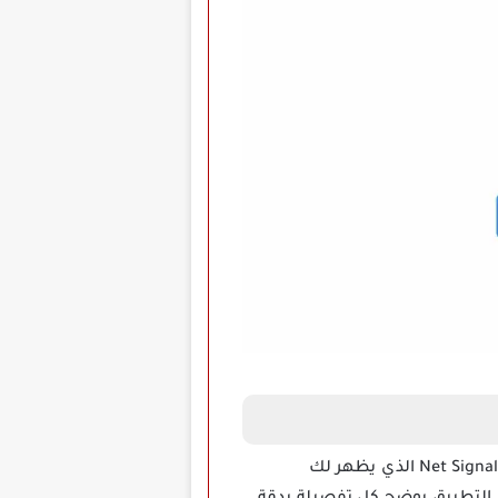
أصبح من الضروري امتلاك أداة تتيح لك متابعة أداء الشبكة وهذا ما يوفره تحميل تطبيق Net Signal Pro Apk Mod الذي يظهر لك