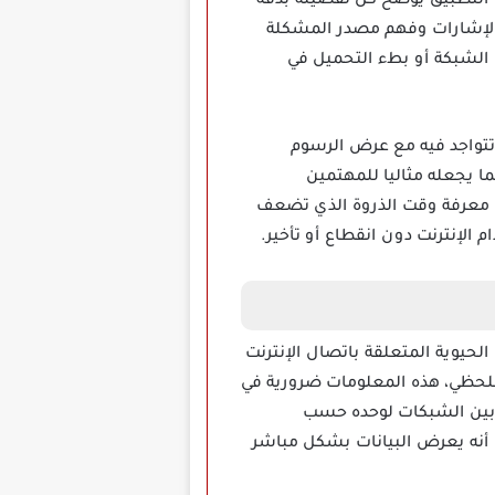
ن التطبيق يوضح كل تفصيلة بدقة
لإشارات وفهم مصدر المشكلة
الشبكة أو بطء التحميل في
في المكان الذي تتواجد فيه مع عرض الرسوم
 التي تبين مدى قوة الشبكة من لحظة لأخرى، يدعم هذا التطبيق تحليل موجات LTE و5G و3G مما يجعله مثاليا للمهتمين
ي معرفة وقت الذروة الذي تضعف
 الإنترنت دون انقطاع أو تأخير.
لحيوية المتعلقة باتصال الإنترنت
اللحظي، هذه المعلومات ضرورية في
 بين الشبكات لوحده حسب
اه أنه يعرض البيانات بشكل مباشر