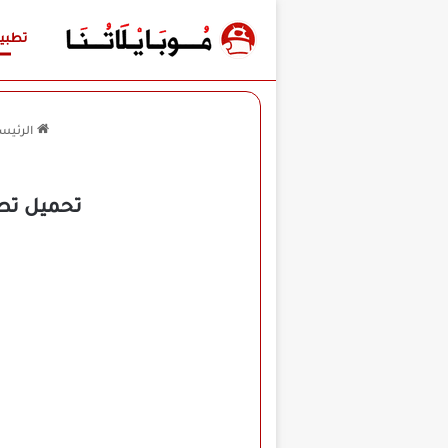
تطبي
الرئيس
تحميل تطبيق Net Signal Pro مهكر للأندرويد APK