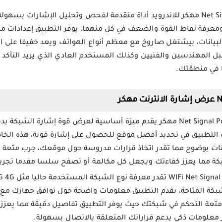
لمستخدمي الهواتف يوفر Net Signal Pro مهكر للاندرويد أداة متقدمة لفحص وتحليل الإشا
عرفة نقاط القوة والضعف في كل منهما، يوفر التطبيق إعدادا
يانات، بيشتغل صاروخ مع معظم أنواع الهواتف ويعد خفيفا على ا
بل المهندسين والفنيين وكذلك المستخدم العادي الذي يريد التأكد 
 في منطقتك.
تحميل تطبيق Net Signal Pro مهكر يقدم ميزة أساسية لعرض قوة إشارة 
 التطبيق في تحديد أفضل موقع للحصول على إشارة قوية، هذه الخاص
انات بوضوح مما تقدر اتخاذ قرارات مدروسة حول موقعك، جرب متعة
شبكة مما يعزز كفاءتك ويجعل كل مكالمة أو تصفح سلسا مقدما تجرب
ة المتاحة، يقدم التطبيق معلومات واضحة حول توافق جهازك مع الش
متعة التحكم في شبكتك حيث يوفر التطبيق تفاصيل دقيقة مما يعزز
معلومات ذكي يدعم قراراتك المتعلقة بالاتصال بسهولة.