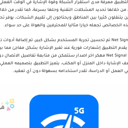
التطبيق معرفة مدى استقرار الشبكة وقوة الإشارة في الوقت الفعلي
من خلالها تحديد المشكلات التقنية وحلها بسرعة، كما تقدر من خلال
تنقلون كثيرا بين المناطق ويحتاجون إلى تقييم الشبكات، يوفر تحل
 الخصائص تجعله خيارا مثاليا للمحترفين والهواة على حد سواء.
في الإصدار الأخير من تطبيق Net Signal Pro تم تحسين تجربة المستخدم بشكل كبير، تم 
يقدم التطبيق إشعارات فورية عند تغير الإشارة بشكل مفاجئ مما ب
تغطية ممكنة، من خلال تطبيق Net Signal Pro مهكر اخر اصدار ستتمكن من متابعة تفا
الإشارة داخل المنزل أو المكتب، يتميز التطبيق بتصميمه العمل
 في العمل أو الدراسة، تقدر استخدامه بسهولة دون أي تعقيد.