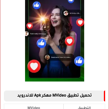
تحميل تطبيق MVideo مهكر Apk للاندرويد
التطبيق
MVideo