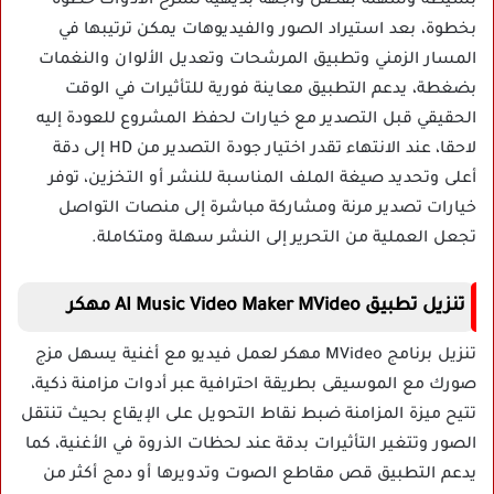
بسيطة وسهلة بفضل واجهة بديهية تشرح الأدوات خطوة
بخطوة، بعد استيراد الصور والفيديوهات يمكن ترتيبها في
المسار الزمني وتطبيق المرشحات وتعديل الألوان والنغمات
بضغطة، يدعم التطبيق معاينة فورية للتأثيرات في الوقت
الحقيقي قبل التصدير مع خيارات لحفظ المشروع للعودة إليه
لاحقا، عند الانتهاء تقدر اختيار جودة التصدير من HD إلى دقة
أعلى وتحديد صيغة الملف المناسبة للنشر أو التخزين، توفر
خيارات تصدير مرنة ومشاركة مباشرة إلى منصات التواصل
تجعل العملية من التحرير إلى النشر سهلة ومتكاملة.
تنزيل تطبيق AI Music Video Maker MVideo مهكر
تنزيل برنامج MVideo مهكر لعمل فيديو مع أغنية يسهل مزج
صورك مع الموسيقى بطريقة احترافية عبر أدوات مزامنة ذكية،
تتيح ميزة المزامنة ضبط نقاط التحويل على الإيقاع بحيث تنتقل
الصور وتتغير التأثيرات بدقة عند لحظات الذروة في الأغنية، كما
يدعم التطبيق قص مقاطع الصوت وتدويرها أو دمج أكثر من