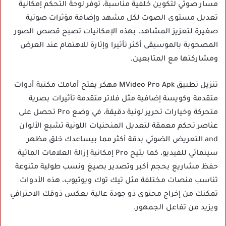
مسار صوتي لتكوين خلفية مناسبة، توفر لوحة التحكم إمكانية
تعديل مستوى الصوت لكل مشهد وإضافة مؤثرات صوتية
صغيرة لتعزيز المشاهد، بهذه الإمكانيات تصبح قصص الصور
المصحوبة بالموسيقى أكثر تأثيرا وإثارة للاهتمام عند العرض
ومشاركتها مع المتابعين.
تنزيل تطبيق MVideo Pro Apk مهكر يفتح أمامك مكتبة أدوات
متقدمة وكويسة إضافية مثل فلاتر متقدمة تأثيرات بصرية
متحركة وخيارات تحرير لونية دقيقة، في وضع Pro تحصل على
عناصر تحكم معمقة لتعديل المنحنيات اللونية تشبع الألوان
and التعريض الضوئي بدقة أكثر مما بيساعدك خلق مظهر
سينمائي للفيديو، كما يتيح Pro إمكانية إزالة العلامات المائية
حفظ مشاريع بحجم أكبر وتصدير بصيغ ونسب طولية متنوعة
تناسب منصات مختلفة مثل تيك توك ويوتيوب، هذه الأدوات
تمكنك من إخراج محتوى ذو جودة عالية يعكس ذوقك الاحترافي
ويزيد من تفاعل الجمهور.