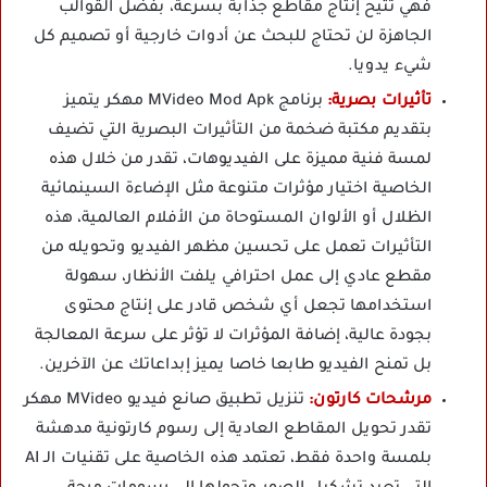
فهي تتيح إنتاج مقاطع جذابة بسرعة، بفضل القوالب
الجاهزة لن تحتاج للبحث عن أدوات خارجية أو تصميم كل
شيء يدويا.
تأثيرات بصرية:
برنامج MVideo Mod Apk مهكر يتميز
بتقديم مكتبة ضخمة من التأثيرات البصرية التي تضيف
لمسة فنية مميزة على الفيديوهات، تقدر من خلال هذه
الخاصية اختيار مؤثرات متنوعة مثل الإضاءة السينمائية
الظلال أو الألوان المستوحاة من الأفلام العالمية، هذه
التأثيرات تعمل على تحسين مظهر الفيديو وتحويله من
مقطع عادي إلى عمل احترافي يلفت الأنظار، سهولة
استخدامها تجعل أي شخص قادر على إنتاج محتوى
بجودة عالية، إضافة المؤثرات لا تؤثر على سرعة المعالجة
بل تمنح الفيديو طابعا خاصا يميز إبداعاتك عن الآخرين.
مرشحات كارتون:
تنزيل تطبيق صانع فيديو MVideo مهكر
تقدر تحويل المقاطع العادية إلى رسوم كارتونية مدهشة
بلمسة واحدة فقط، تعتمد هذه الخاصية على تقنيات الـ AI