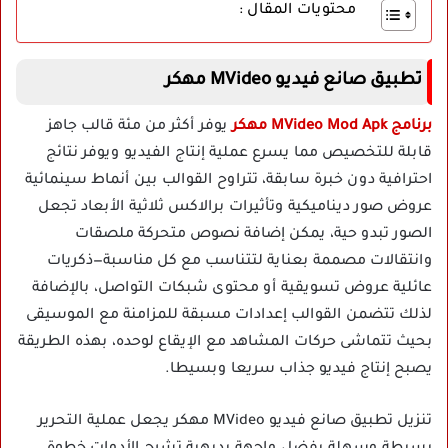
محتويات المقال :
تطبيق صانع فيديو MVideo مهكر
برنامج MVideo Mod Apk مهكر
يوفر أكثر من مئة قالب جاهز
قابلة للتخصيص مما يسرع عملية إنتاج الفيديو ويوفر نتائج
احترافية دون خبرة سابقة، تتراوح القوالب بين أنماط سينمائية
عروض صور ديناميكية وتأثيرات برالاكس ثلاثية الأبعاد تجعل
الصور تبدو حية، يمكن إضافة نصوص متحركة ملصقات
وانتقالات مصممة بعناية لتتناسب مع كل مناسبة—ذكريات
عائلية عروض تسويقية أو محتوى شبكات التواصل، بالإضافة
لذلك تتضمن القوالب إعدادات مسبقة للمزامنة مع الموسيقى
بحيث تتماشى حركات المشاهد مع الإيقاع لوحده، بهذه الطريقة
يصبح إنتاج فيديو جذاب سريعا وبسيطا.
تنزيل تطبيق صانع فيديو MVideo مهكر يجعل عملية التحرير