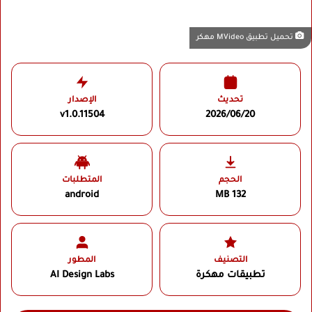
تحميل تطبيق MVideo مهكر
تحديث
الإصدار
v1.0.11504
2026/06/20
الحجم
المتطلبات
android
132 MB
التصنيف
المطور
تطبيقات مهكرة
AI Design Labs‏