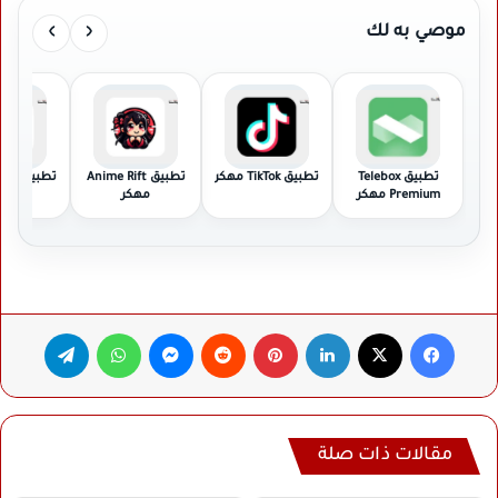
›
‹
موصي به لك
تطبيق Telebox
تطبيق TikTok مهكر
تطبيق Anime Rift
تطبيق
Premium مهكر
مهكر
مهك
فيسبوك
‫X
لينكدإن
بينتيريست
ماسنجر
واتساب
تيلقرام
مقالات ذات صلة