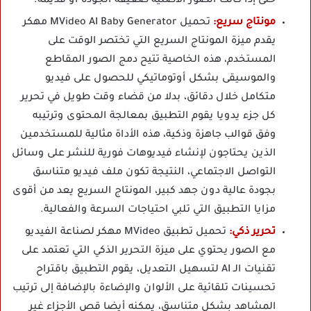
حتى إذا كانت الصور الأصلية ضعيفة الجودة أو قديمة.
مونتاج سريع:
تحميل MVideo AI Baby Generator مهكر
يقدم ميزة المونتاج السريع التي تختصر الوقت على
المستخدم، هذه الخاصية تتيح دمج الصور المقاطع
والموسيقى بشكل أوتوماتيكي للحصول على فيديو
متكامل خلال دقائق، بدلا من قضاء وقت طويل في تحرير
كل جزء يدويا يقوم التطبيق بمعالجة المحتوى وترتيبه
وفق قوالب جاهزة وذكية، هذه الأداة مثالية للمستخدمين
الذين يحتاجون لإنشاء فيديوهات فورية للنشر على وسائل
التواصل الاجتماعي، النتيجة تكون ملف فيديو متناسق
بجودة عالية دون جهد كبير، المونتاج السريع يعد من أقوى
مزايا التطبيق التي تلبي احتياجات السرعة والفعالية.
تحرير ذكي:
تحميل تطبيق MVideo مهكر لصناعة الفيديو
مع الصور يحتوي على ميزة التحرير الذكي التي تعتمد على
تقنيات الـ AI لتسهيل التعديل، يقوم التطبيق باقتراح
تحسينات تلقائية على الألوان والإضاءة بالإضافة إلى ترتيب
المشاهد بشكل متناسق، يمكنه أيضا قص الأجزاء غير