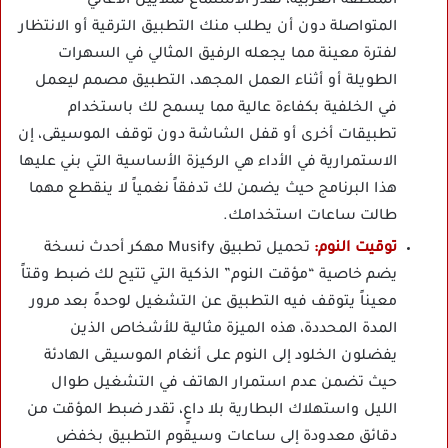
المنطقة العربية، تقدر الاستماع لملايين الأغاني
المتواصلة دون أن يطلب منك التطبيق الترقية أو الانتظار
لفترة معينة مما يجعله الرفيق المثالي في السهرات
الطويلة أو أثناء العمل المجهد، التطبيق مصمم ليعمل
في الخلفية بكفاءة عالية مما يسمح لك باستخدام
تطبيقات أخرى أو قفل الشاشة دون توقف الموسيقى، إن
الاستمرارية في الأداء هي الركيزة الأساسية التي بني عليها
هذا البرنامج حيث يضمن لك تدفقاً نغمياً لا ينقطع مهما
طالت ساعات استخدامك.
توقيت النوم:
تحميل تطبيق Musify مهكر أحدث نسخة
يضم خاصية “مؤقت النوم” الذكية التي تتيح لك ضبط وقتاً
معيناً يتوقف فيه التطبيق عن التشغيل لوحدهً بعد مرور
المدة المحددة، هذه الميزة مثالية للأشخاص الذين
يفضلون الخلود إلى النوم على أنغام الموسيقى الهادئة
حيث تضمن عدم استمرار الهاتف في التشغيل طوال
الليل واستهلاك البطارية بلا داعٍ، تقدر ضبط المؤقت من
دقائق معدودة إلى ساعات وسيقوم التطبيق بخفض