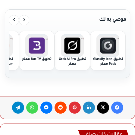
›
‹
موصي به لك
تطبيق Glassify icon
تطبيق Grok Ai Pro
تطبيق Buz TV مهكر
تطب
Pack مهكر
مهكر
 Premium
مهك
فيسبوك
‫X
لينكدإن
بينتيريست
ماسنجر
واتساب
تيلقرام
مقالات ذات صلة