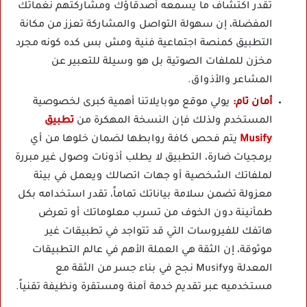
تقدر اكتشاف ما يسمعه أصدقاؤك ومشاركتهم نغماتك
المفضلة، إن سهولة التواصل والمشاركة تعزز من مكانة
التطبيق كمنصة اجتماعية فنية ومش بس كده كونه مجرد
مخزن للملفات الصوتية بل هو وسيلة للتعبير عن
المشاعر والأذواق.
أمان تام:
يولي موقع موبايلاتنا أهمية كبرى لخصوصية
المستخدم ولذلك فإن النسخة المهكرة من
تطبيق
Musify
يتم فحص كافة روابطها لضمان خلوها من أي
برمجيات ضارة، التطبيق لا يطلب أذونات وصول غير مبررة
لملفاتك الشخصية أو جهات اتصالك ويعمل في بيئة
معزولة تضمن سلامة بياناتك تماماً، تقدر استخدامه بكل
طمأنينة دون الخوف من تسرب معلوماتك أو تعرض
هاتفك للفيروسات التي قد تتواجد في تطبيقات غير
موثوقة، إن الثقة هي العملة الأهم في عالم التطبيقات
المعدلة وMusify نجح في بناء جسر من الثقة مع
مستخدميه عبر تقديم خدمة آمنة ومستقرة ونظيفة تقنياً.