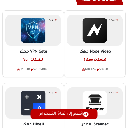
Node Video
مهكر
VPN Gate
مهكر
تطبيقات مهكرة
تطبيقات Vpn
30 MB
v20260809
124 MB
v8.8.0
انضم إلى قناة التليجرام
iScanner
مهكر
HideU
مهكر