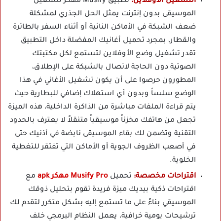
التشغيل الأوفلاين:
تطبيق Musify مهكر لتشغيل
الموسيقى بدون إنترنت يمثل الحل الجذري لمشكلة
ضعف الشبكة في الأماكن النائية أو أثناء السفر بالطائرة
والقطار، بمجرد تحميل أغانيك المفضلة داخل التطبيق
تقدر تشغيل وضع الأوفلاين لتستمع لكل مكتبتك
الصوتية دون الحاجة لاتصال بالشبكة على الإطلاق،
المطورون حرصوا على أن يكون تشغيل الأغاني في هذا
الوضع سلساً وبدون أي استهلاك إضافي للبطارية حيث
يتم قراءة الملفات مباشرة من الذاكرة الداخلية، هذه الميزة
تجعل من هاتفك مخزناً موسيقياً متنقلاً لا يعترف بالحدود
التقنية وتضمن لك بقاء الموسيقى نابضة في أذنيك حتى
في أصعب الظروف الجوية أو الأماكن التي تفتقر للتغطية
الخلوية.
اقتراحات مخصصة:
تحميل
Musify Pro مهكر apk
مع
اقتراحات ذكية بيديك ميزة فريدة تقوم بتحليل ذوقك
الموسيقي بناءً على ما تستمع إليه بشكل متكرر لتقدم لك
ترشيحات يومية خرافية، يعمل النظام البرمجي خلف