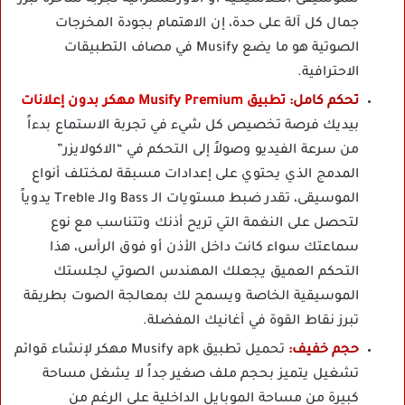
للموسيقى الكلاسيكية أو الأوركسترالية تجربة ساحرة تبرز
جمال كل آلة على حدة، إن الاهتمام بجودة المخرجات
الصوتية هو ما يضع Musify في مصاف التطبيقات
الاحترافية.
تحكم كامل:
تطبيق Musify Premium مهكر بدون إعلانات
بيديك فرصة تخصيص كل شيء في تجربة الاستماع بدءاً
من سرعة الفيديو وصولاً إلى التحكم في “الاكولايزر”
المدمج الذي يحتوي على إعدادات مسبقة لمختلف أنواع
الموسيقى، تقدر ضبط مستويات الـ Bass والـ Treble يدوياً
لتحصل على النغمة التي تريح أذنك وتتناسب مع نوع
سماعتك سواء كانت داخل الأذن أو فوق الرأس، هذا
التحكم العميق يجعلك المهندس الصوتي لجلستك
الموسيقية الخاصة ويسمح لك بمعالجة الصوت بطريقة
تبرز نقاط القوة في أغانيك المفضلة.
حجم خفيف:
تحميل تطبيق Musify apk مهكر لإنشاء قوائم
تشغيل يتميز بحجم ملف صغير جداً لا يشغل مساحة
كبيرة من مساحة الموبايل الداخلية على الرغم من