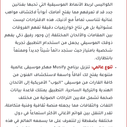
الكواليس لربط الأنماط الموسيقية التي تحبها بفنانين
جدد قد لا تعرفهم مما يفتح أمامك أبواباً لاكتشاف مواهب
غنائية تتناسب تماماً مع أذنيك، هذه الاقتراحات ليست
عشوائية بل هي نتاج خوارزميات دقيقة تفهم الفروقات
بين المقامات والألحان المختلفة، إن وجود رفيق ذكي يفهم
ذوقك الموسيقي يجعل من استخدام التطبيق تجربة
شخصية بامتياز حيث ستجد دائماً شيئاً جديداً وممتعاً
بانتظارك.
تنوع عالمي:
تنزيل برنامج Musify مهكر موسيقى عالمية
متنوعة يفتح لك آفاقاً واسعة لاستكشاف الفنون من
كافة القارات من موسيقى “البوب” الأمريكية إلى الألحان
الهندية والتركية الساحرة، التطبيق يمتلك قاعدة بيانات
ضخمة تشمل ملايين التراكات الصوتية من مختلف
اللغات والثقافات مما يجعله منصة ثقافية وفنية متكاملة،
تقدر التنقل بين قوائم الأغاني الأكثر استماعاً في دول
مختلفة بضغطة زر لتتعرف على ما يسمعه العالم في هذه