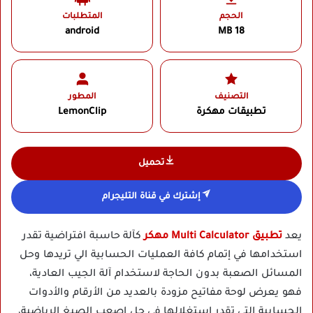
الحجم
المتطلبات
android
18 MB
التصنيف
المطور
تطبيقات مهكرة
LemonClip‏
تحميل
إشترك في قناة التليجرام
يعد
تطبيق Multi Calculator مهكر
كآلة حاسبة افتراضية تقدر
استخدامها في إتمام كافة العمليات الحسابية الي تريدها وحل
المسائل الصعبة بدون الحاجة لاستخدام آلة الجيب العادية،
فهو يعرض لوحة مفاتيح مزودة بالعديد من الأرقام والأدوات
الحسابية التي تقدر استغلالها في حل اصعب الصيغ الرياضية،