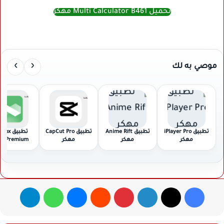
تحميل Multi Calculator B461 مهكر
›
‹
موصي به لك
تطبيق iPlayer Pro
تطبيق Anime Rift
تطبيق CapCut Pro
تطبيق ox
مهكر
مهكر
مهكر
Premium مهكر
فيسبوك
‫X
لينكدإن
بينتيريست
ماسنجر
واتساب
تيلقرام