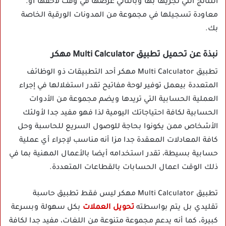
النتائج التي تجريها بها وبالتالي عرضها في وقت لاحقها أو.
معاودة تسجيلها في مجموعة من المدونات الورقية الخاصة
بك.
نبذة عن تحميل تطبيق Multi Calculator مهكر
تطبيق Multi Calculator مهكر أحد التطبيقات ذو الوظائف
المتعددة بيعمل توفير لوحة مفاتيح تقدر استغلالها في إجراء
العملية الحسابية التي تريدها ويضم مجموعة من الأدوات
الحسابية لكافة احتياجاتك اليومية لذا فهو مفيد جدا لأولئك
الأشخاص ممن يكونوا بحاجة للوصول السريع للحاسبة وحل
كافة المعادلات المعقدة جدا مزا أنه مناسب لإجراء أي عملية
حسابية بسيطة، تقدر استخدامه أيضا بالأعمال المهنية بما في
ذلك الوقت اعمال الحسابات بالقطاعات المتعددة.
تطبيق Multi Calculator مهكر ليس فقط تطبيق حاسبة
تقليدي بل يتم بواسطته
تحويل العملات
بكل سهولة وبسرعة
كبيرة، كما أنه يدعم مجموعة متنوعة من اللغات، مفيد جدا لكافة