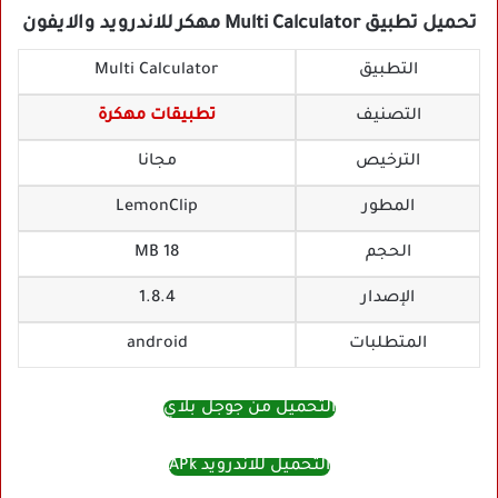
تحميل تطبيق Multi Calculator مهكر للاندرويد والايفون
التطبيق
Multi Calculator
التصنيف
تطبيقات مهكرة
الترخيص
مجانا
المطور
LemonClip‏
الحجم
18 MB
الإصدار
1.8.4
المتطلبات
android
التحميل من جوجل بلاي
التحميل للاندرويد APk