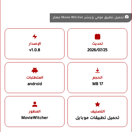
تحميل تطبيق موفي ويتشر Movie Witcher مهكر
تحديث
الإصدار
v1.0.8
2026/07/25
الحجم
المتطلبات
android
17 MB
التصنيف
المطور
تحميل تطبيقات موبايل
MovieWitcher‏