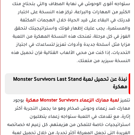
ستواجه أقوى الوحوش في نهاية المطاف والتي بتحتاج منك
الكثير من المهارات والبراعة، تركز هذه النسخة على اختبار
قدرتك في البقاء على قيد الحياة خلال الهجمات المكثفة
والمستمرة، يجب عليك إظهار قوتك واستراتيجيتك لتحقق
الفوز في كل مرحلة، تمنحك هذه النسخة المهكرة من اللعبة
مزايا مثل أسلحة جديدة وأدوات تعزيز لتساعدك في اجتياز
التحديات، إذا كنت من محبي الألعاب القتالية فإن تحميل هذه
النسخة سيزيد من متعتك.
نبذة عن تحميل لعبة Monster Survivors Last Stand
مهكرة
تتميز
لعبة معارك الزعماء Monster Survivors مهكرة
بوجود
معارك ضد زعماء وحوش ضخام وهو ما يجعل التجربة أكثر
إثارة، مع تقدمك في اللعبة ستواجه زعماء يتطلبون
استراتيجيات خاصة للتمكن من هزيمتهم، كل زعيم له خصائصه
الفريدة التي تجعل المعركة أكثر تحديا، من خلال تحميل لعبة