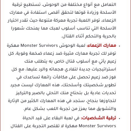
التعامل مع أنواع مختلفة من الوحوش، تستطيع ترقية
الأسلحة وزيادة قوتها لتحقق أقصى استفادة في معارك
الزعماء، توفر اللعبة تجربة معركة متنوعة حيث تقدر اختيار
الأسلحة التي تناسب أسلوب لعبك مما يمنحك شعورا
بالحرية والتحكم أثناء القتال.
معارك الزعماء:
لعبة الوحوش Monster Survivors مهكرة
توفر لك تجربة معارك مثيرة ضد زعماء ضخمة وقوية، كل
زعيم يأتي مع أسلوب قتال خاص به يتطلب منك
استراتيجيات جديدة لتفادي هجماته والرد عليها، مع كل
فوز ضد زعيم تحصل على مكافآت رائعة تساعدك في
تطوير شخصيتك وأسلحتك، هذه المعارك ليست مجرد
تحديات عادية بل بتحتاج منك التحلي بالصبر والتركيز
لتجاوزها بنجاح، ستجد في هذه المعارك الكثير من الإثارة
والتشويق مما يعزز من تجربة اللعب بشكل عام.
ترقية الشخصيات:
في لعبة البقاء على قيد الحياة
Monster Survivors مهكرة لا تقتصر التجربة على القتال