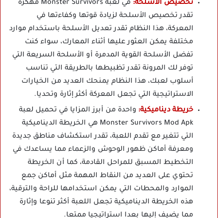
تخصيص الأسلحة:
في لعبة Monster Survivors مهكرة
تقدر تخصيص الأسلحة لزيادة قوتها وكفاءتها في
المعركة، هذا النظام تقدر تعديل الأسلحة باستخدام موارد
مختلفة يمكن العثور عليها أثناء المعارك، سواء كنت
تفضل الأسلحة القوية المدمرة أو الأسلحة السريعة التي
توفر لك المرونة تقدر تظبيطها بالطريقة التي تناسب
أسلوب لعبك، هذا النظام يمنحك العديد من الخيارات
الاستراتيجية التي تجعل المعركة أكثر إثارة وتحديا.
خريطة ديناميكية:
واحدة من أبرز المزايا في تحميل لعبة
Monster Survivors Mod Apk هي الخريطة الديناميكية
التي تتغير مع تقدم اللعبة، تقدر استكشاف مناطق جديدة
ومعرفة أماكن ظهور الوحوش والزعماء مما يساعدك في
التخطيط المسبق للمراحل القادمة، كما أن الخريطة
تحتوي على العديد من النقاط المهمة مثل أماكن جمع
الموارد والمحطات التي يمكن استخدامها للراحة والترقية،
هذه الخريطة الديناميكية تجعل اللعبة أكثر تنوعا وإثارة
مما يضيف إليها بعدا استراتيجيا ممتعا.