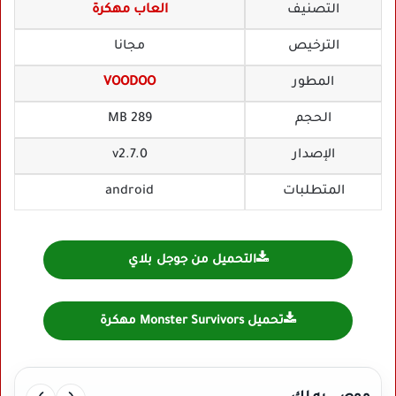
التصنيف
العاب مهكرة
الترخيص
مجانا
المطور
VOODOO
الحجم
289 MB
الإصدار
v2.7.0
المتطلبات
android
التحميل من جوجل بلاي
تحميل Monster Survivors مهكرة