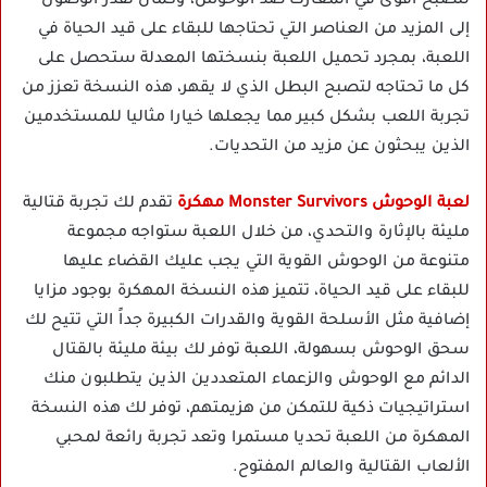
لتصبح أقوى في المعارك ضد الوحوش، وكمان تقدر الوصول
إلى المزيد من العناصر التي تحتاجها للبقاء على قيد الحياة في
اللعبة، بمجرد تحميل اللعبة بنسختها المعدلة ستحصل على
كل ما تحتاجه لتصبح البطل الذي لا يقهر، هذه النسخة تعزز من
تجربة اللعب بشكل كبير مما يجعلها خيارا مثاليا للمستخدمين
الذين يبحثون عن مزيد من التحديات.
لعبة الوحوش Monster Survivors مهكرة
تقدم لك تجربة قتالية
مليئة بالإثارة والتحدي، من خلال اللعبة ستواجه مجموعة
متنوعة من الوحوش القوية التي يجب عليك القضاء عليها
للبقاء على قيد الحياة، تتميز هذه النسخة المهكرة بوجود مزايا
إضافية مثل الأسلحة القوية والقدرات الكبيرة جداً التي تتيح لك
سحق الوحوش بسهولة، اللعبة توفر لك بيئة مليئة بالقتال
الدائم مع الوحوش والزعماء المتعددين الذين يتطلبون منك
استراتيجيات ذكية للتمكن من هزيمتهم، توفر لك هذه النسخة
المهكرة من اللعبة تحديا مستمرا وتعد تجربة رائعة لمحبي
الألعاب القتالية والعالم المفتوح.