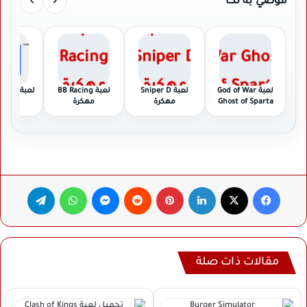
›
‹
موصي به لك
لعبة God of War
لعبة Sniper D
لعبة BB Racing
لعبة Roblox مهكرة
Ghost of Sparta
مهكرة
مهكرة
مهكرة
فيسبوك
‫X
لينكدإن
بينتيريست
ماسنجر
واتساب
تيلقرام
مقالات ذات صلة