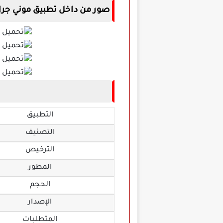
صور من داخل تطبيق موني جرام neyGram
التطبيق
التصنيف
الترخيص
المطور
الحجم
الإصدار
المتطلبات