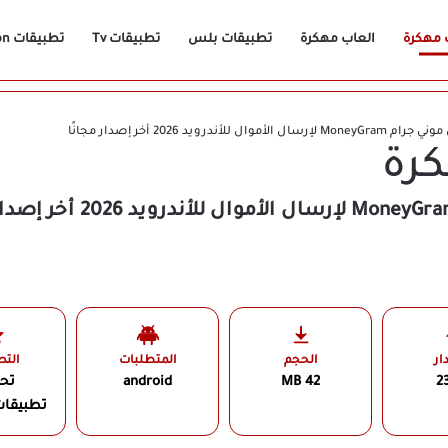
 مهكرة
العاب مهكرة
تطبيقات بلس
تطبيقات Tv
تطبيقات Vpn
وال للأندرويد 2026 أخر إصدار مجانًا
رة
ار
الحجم
المتطلبات
الت
23
42 MB
android
تح
تطبيقات