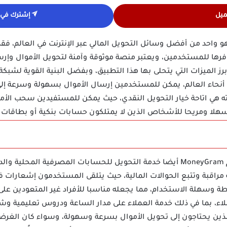
ميل
إشترك في ق
و واحد من أفضل وسائل التحويل المالي عبر الإنترنت في العالم، 
فرها للمستخدمين، ويعتبر منصة موثوقة وآمنة لتحويل الأموال وإرسا
ز الميزات التي يتحلى بها هذا التطبيق، وبفضل البنية القوية لشبكة 
ع أنحاء العالم، يمكن للمستخدمين إرسال الأموال بسهولة وسرعة إ
ه هي اتاحة خيار التحويل النقدي، حيث يمكن للمستفيدين سحب الأم
سهلا ومريحا للأشخاص الذين لا يمتلكون حسابات بنكية أو بطاقات ائ
وفوق ده كله يوفر تطبيق موني جرام MoneyGram أيضا خدمة التحويل للحسابات المصرف
ية مراقبة وتتبع الحوالات المالية، حيث يتلقى المستخدمون إشعارات 
 وسهلة الاستخدام، مما يجعله مناسبا للأفراد غير المتعودين على ال
اء، بما في ذلك خدمة العملاء على مدار الساعة ودروس تعليمية و
 الذين يحتاجون إلى تحويل الأموال بسرعة وسهولة، وسواء كان الغرض