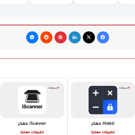
فيسبوك
‫X
لينكدإن
بينتيريست
ماسنجر
HideU
مهكر
iScanner
مهكر
تطبيقات مهكرة
تطبيقات مهكرة