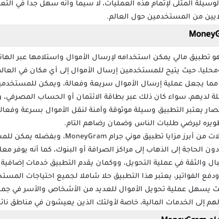
الوسيلة المثلى لإتمام هذه العمليات، لا سيما وأنه سهل جداً في ا
ملايين من المستخدمين حول العالم.
 تطبيق موني جرام MoneyGram هو تطبيق مالي يمكن استخدامه لإرسال الأموال واستلامها 
محليا، حيث يتيح للمستخدمين إرسال الأموال إلى أي مكان في العا
ما يجعل عملية إرسال الأموال سريعة وفعالة، ويمكن للمستخدمين 
لة لديهم، سواء كان ذلك عبر بطاقة الائتمان أو الحساب المصرفي، 
تصار يعتبر التطبيق وسيلة موثوقة وآمنة لنقل الأموال بسرعة وفعا
ويره ليرضي طلبات الناس وضمان رضاهم التام.
تعتبر سرعة التحويل وأمان المعاملات من أبرز مزايا 
 الحاجة إلى الذهاب إلى مراكز الصرافة أو البنوك، كما أنه يوفر مع
لبال والثقة في عملية التحويل، ووكمان يقدم التطبيق خدمات إضافية
فع الفواتير، يعتبر هذا التطبيق حلا شاملا لجميع احتياجات المستخد
حيث يسهل عملية تحويل الأموال للعديد من الأشخاص والأسر في جميع
إلى الخدمات المالية، خاصة لأولئك الذين يعيشون في مناطق نائية