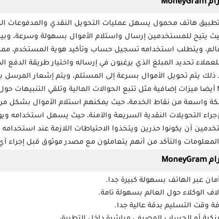
Mone
 موني جرام MoneyGram هو تطبيق هاتف محمول يسهل عمليات التحويل النقدي والمدفوعات
حيث يتيح للمستخدمين إرسال واستلام الأموال بسهولة وسرعة، وبي
لعالم، ويتطلب استخدامه تسجيل حساب وتأكيد هوية المستخدم، مما 
لاء تحديد المبلغ الذي يرغبون في إرساله واختيار طريقة الدفع ال
لك يتم تحويل الأموال بسرعة إلى المستلم، ويتم إشعار المرسل بتأ
يوفر تطبيق موني جرام MoneyGram أيضا ميزات إضافية مثل تتبع الحوالات المالية وتلقي التنبي
ة واسعة من نقاط الخدمة، حيث يمكنهم استلام الأموال بشكل مريح
لإجراء التحويلات النقدية السريعة والآمنة، حيث يسهل استخدامه وي
مين أن يكونوا حذرين ويتخذوا الاحتياطات اللازمة عند استخدامه أو
علومات والتأكد من أنهم يتعاملون مع مصدر موثوق قبل إجراء أي 
Mon
مان عبر الهاتف بسهولة كبيرة جدا.
لاف الوكلاء حول العالم بسهولة تامة.
فة وقت التسليم بدقة عالية جدا.
لبنكية أو الحساب المصرفي مباشرة داخل التطبيق.