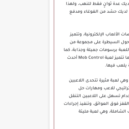
يك عدة ثوانٍ فقط للنهب، ولهذا
 لديك حشد من الغوغاء ومدفع
طلاقها على منصات الألعاب الإلكترونية، وتتميز
بة حول السيطرة على مجموعة من
للعبة برسومات جميلة وجذابة، كما
أنها تحتوي على مجموعة كبيرة من المستويات والتحديات التي تجعل اللاعب يشعر بالحماس والإثارة، كما تتميز لعبة Mob Control أحدث
 يلعب فيها.
هي لعبة مثيرة تتحدى اللاعبين
راتيجي للاعب ومهارات حل
ام تسهل على اللاعبين التنقل
فز فوق العوائق، وتنفيذ إجراءات
 الشاملة، وهي لعبة مليئة