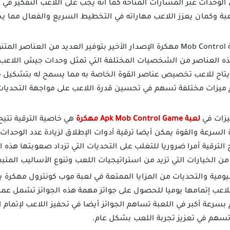
 الوحدات عبر المسارات المتاحة كما أنه يجب على اللاعب التفكير في 
بة وكمان يعزز اللاعب مهاراته في التخطيط السريع والفعال مما ي
تتميز لعبة Mob Control مهكرة الإصدار الأخير بتوفير العديد من الع
 العناصر من الشخصيات المختلفة التي تمثل وحدات جيش اللاعب وص
 يتاح للاعب تخصيص عناصر القوة الخاصة به مما يسمح له بتشكيل
 ميزات مختلفة تسهم في تحسين قدرة اللاعب على مواجهة التحديات 
يزات في
لعبة Apk Mob Control Game مهكرة
هي خاصية الترقية تتيح
ة السرعة والقوة يمكن أيضا ترقية أدوات الإطلاق لزيادة عدد الوحدات
 الترقية أمرا ضروريا للتغلب على التحديات التي تزداد صعوبتها هذ
 من الخيارات التي تزيد من استراتيجيات اللعب وتنوع الأساليب المتبع
ليومية والتحديات من المزايا الممتعة في لعبة موب كونترول مهكرة 
للاعب إتمامها يوميا للحصول على جوائز مهمة هذه الجوائز تشمل عم
بسرعة أكبر في اللعبة تساهم الجوائز أيضا في تحفيز اللاعب لإتمام 
سهم في تعزيز تجربة اللعب بشكل عام.