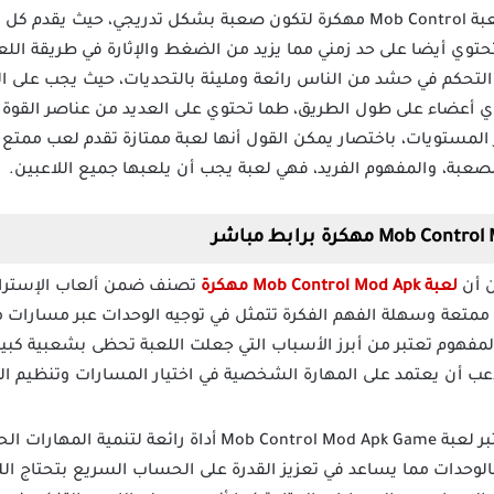
تم تصميم المستويات في تحميل لعبة Mob Control مهكرة لتكون صعبة بشكل تدر
حتوي أيضا على حد زمني مما يزيد من الضغط والإثارة في طريقة اللع
 التحكم في حشد من الناس رائعة ومليئة بالتحديات، حيث يجب على ال
 أعضاء على طول الطريق، طما تحتوي على العديد من عناصر القوة و
لمستويات، باختصار يمكن القول أنها لعبة ممتازة تقدم لعب ممتع ج
لصعبة، والمفهوم الفريد، فهي لعبة يجب أن يلعبها جميع اللاعبين.
ن أن
لعبة Mob Control Mod Apk مهكرة
تصنف ضمن ألعاب الإستراتي
متعة وسهلة الفهم الفكرة تتمثل في توجيه الوحدات عبر مسارات معي
مفهوم تعتبر من أبرز الأسباب التي جعلت اللعبة تحظى بشعبية كبيرة
اعب أن يعتمد على المهارة الشخصية في اختيار المسارات وتنظيم ا
تعتبر لعبة Mob Control Mod Apk Game أداة رائعة 
الوحدات مما يساعد في تعزيز القدرة على الحساب السريع بتحتاج ا