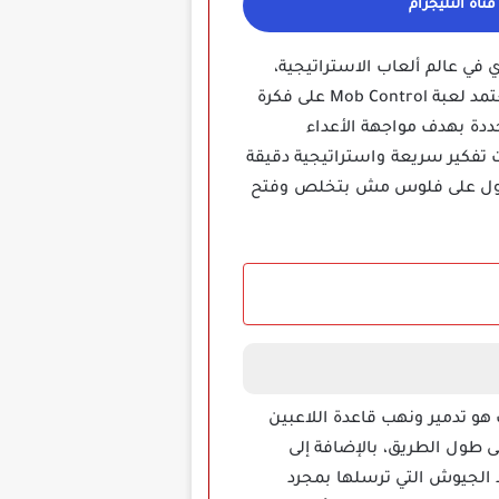
ناة التليجرام
 في عالم ألعاب الاستراتيجية،
اللعبة دي اتعملت بواسطة شركة VOODOO الشهيرة والتي تميزت بإنتاج ألعاب جديدة وسهلة الفهم، تعتمد لعبة Mob Control على فكرة
دة بهدف مواجهة الأعداء
ت تفكير سريعة واستراتيجية دقيقة
 الحصول على فلوس مش بتخلص وفتح
هو تدمير ونهب قاعدة اللاعبين
 طول الطريق، بالإضافة إلى
لجيوش التي ترسلها بمجرد