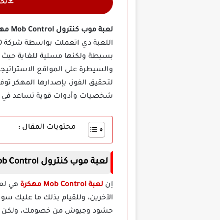
تح
لعبة موب كنترول Mob Control مهكرة أخر إصدار
بسيطة ولكنها مسلية للغاية حيث ي
والسيطرة على المواقع الاستراتيجية
لتحقيق الفوز، بإصدارها المهكر تو
شخصيات وأدوات قوية تساعد في ال
محتويات المقال :
لعبة موب كنترول Mob Control مهكرة أخر إصدار
إن
لعبة Mob Control مهكرة
هي لعب
الآخرين، وللقيام بذلك ما عليك س
حشود وجيوش من خصومك، ولكن هنا