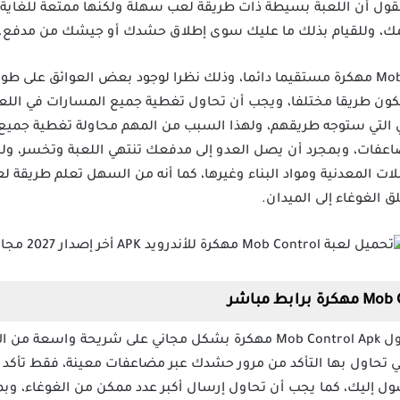
لقول أن اللعبة بسيطة ذات طريقة لعب سهلة ولكنها ممتعة للغاية 
ك، وللقيام بذلك ما عليك سوى إطلاق حشدك أو جيشك من مدفع.
لن يكون المسار في لعبة Mob Control مهكرة مستقيما دائما، وذلك نظرا لوجود بعض الع
ون طريقا مختلفا، ويجب أن تحاول تغطية جميع المسارات في اللع
 هي التي ستوجه طريقهم، ولهذا السبب من المهم محاولة تغطية جميع
اعفات، وبمجرد أن يصل العدو إلى مدفعك تنتهي اللعبة وتخسر، ول
ات المعدنية ومواد البناء وغيرها، كما أنه من السهل تعلم طريقة ل
 الغوغاء إلى الميدان.
يمكن تحميل لعبة أركيد موب كونترول Mob Control Apk مهكرة بشكل مجاني على 
التي تحاول بها التأكد من مرور حشدك عبر مضاعفات معينة، فقط تأك
 إليك، كما يجب أن تحاول إرسال أكبر عدد ممكن من الغوغاء، وب