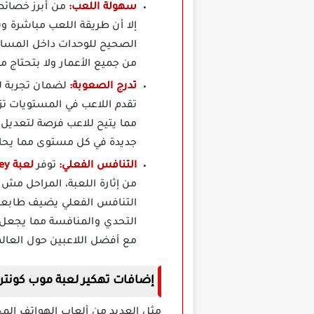
سهولة اللعب:
إلا أن طريقة اللعب مباشرة و
الصحيح للوحدات داخل المسارا
من جميع الأعمار ولا بتحتاج م
تدرج الصعوبة:
تقدم اللاعب في المستويات تز
مما يتيح للاعب فرصة لتعديل 
جديدة في كل مستوى مما يحاف
التنافس الفعلي:
توفر
لعبة Mob Control Hack Unlimited Money
من إثارة اللعبة، المراحل م
التنافس الفعلي يضيف طابعا د
التحدي والمنافسة مما يجعل كل
مع أفضل اللاعبين حول العالم
إضافات تهكير لعبة موب كونترول Mob Control Apk Mod اخر