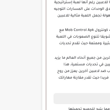
 التي تقدمها للاعبين رغم أنها لعبة إستراتيجية
اق الوحدات على المسارات التوجيه
لة تجعل اللعبة مثالية للاعبين
لضمان تجربة لعب ممتعة ومحفزة تم دعم خاصية تدرج الصعوبة في لعبة أركيد موب كونترول Mob Control Apk مع
ويقا تتنوع الصعوبات في اللعبة
مثيرة وممتعة حيث تقدم تحديات
ين من جميع أنحاء العالم ما يزيد
ين في تحديات مستمرة، هذا
ب ضد لاعبين آخرين يعزز من روح
فريدا حيث تقدر مقارنة مهاراتك
 العديد من ألعاب الهواتف المحمولة لعبة Mob Control تتوفر بشكل مجاني على متجر Google Play مما يتيح للجميع تحميلها