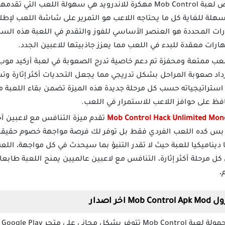
من أبرز خصائص لعبة Mob Control مهكرة للاندرويد هي سهولة اللعب
سهلة للغاية كل ما يحتاجه اللاعب هو التمرير على شاشة اللعب لإطل
ت المحددة هو العنصر الأساسي للفوز والتقدم في اللعبة هذه السهو
هارات معقدة للبدء في اللعب مما يعزز جاذبيتها للاعبين الجدد.
داد صعوبة المراحل بشكل تدريجي مما يجعل التحديات أكثر إثارة وتش
استراتيجياته حسب كل مرحلة جديدة هذه الميزة تضمن بقاء اللعبة 
ظ على حوافز اللاعب للاستمرار في اللعب.
تقدم ميزة التنافس مع لاعبين آخر
ش بس كده اللعب الفردي فقط بل توفر لك فرصة مواجهة خصوم حقيقي
يناميكيا للعبة حيث لا تقدر التنبؤ بما سيحدث في كل مواجهة، اللع
 مرحلة أكثر إثارة، التنافس مع لاعبين عالميين يمنح اللعبة طابعا 
،
 اصدار
مثل