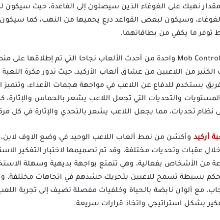
قدار نهبك على الغوغاء الذين سيصلون إلى القاعدة، حيث سيكون لد
غوغاء، وسيكون لبعض القواعد درع يحميها من النهب، كما سيكون
 توفر ما يكفي من بطاقاتهما.
تعتبر لعبة موب كونترول Mob Control Apk Mod واحدة من أحدث الألعاب نجاحا التي تم إ
ب الكثير من اللاعبين من عشاق ألعاب الأركيد، حيث تدور فكرة اللع
فريق يستخدم للدفاع عن اللاعب في مواجهة هجمات الأعداء، وتتميز ا
 نظام تحديات، مما يجعل اللاعب يشعر بالتحدي والإثارة في كل مرة
بة أركيد
وأكشن من نمط ألعاب اللاعب الوحيد في وضع الاوف لاين، و
ل عقبات وتحديات مختلفة، وقد تم تصميمها لاختبار التفكير الاست
عة من الأشخاص بفعالية، وهي تتمتع بواجهة بديهية وسهلة الاستخد
تحكم بسيطة تسمح للاعبين بتحريك حشدهم في اتجاهات مختلفة، والق
جاب، مع ألوان نابضة بالحياة وخلفيات مفصلة تضيف إلى تجربة اللعب
تفكير بشكل استراتيجي واتخاذ قرارات سريعة.