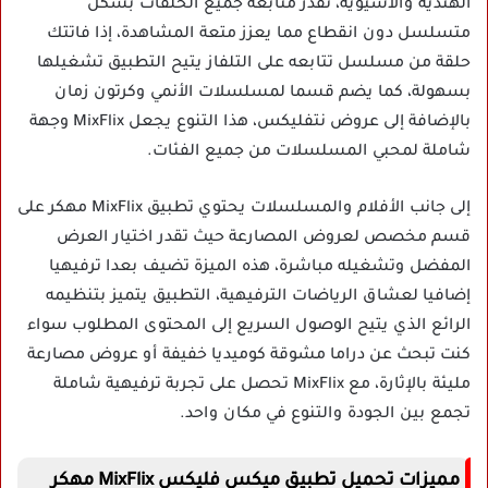
الهندية والآسيوية، تقدر متابعة جميع الحلقات بشكل
متسلسل دون انقطاع مما يعزز متعة المشاهدة، إذا فاتتك
حلقة من مسلسل تتابعه على التلفاز يتيح التطبيق تشغيلها
بسهولة، كما يضم قسما لمسلسلات الأنمي وكرتون زمان
بالإضافة إلى عروض نتفليكس، هذا التنوع يجعل MixFlix وجهة
شاملة لمحبي المسلسلات من جميع الفئات.
إلى جانب الأفلام والمسلسلات يحتوي
تطبيق MixFlix مهكر
على
قسم مخصص لعروض المصارعة حيث تقدر اختيار العرض
المفضل وتشغيله مباشرة، هذه الميزة تضيف بعدا ترفيهيا
إضافيا لعشاق الرياضات الترفيهية، التطبيق يتميز بتنظيمه
الرائع الذي يتيح الوصول السريع إلى المحتوى المطلوب سواء
كنت تبحث عن دراما مشوقة كوميديا خفيفة أو عروض مصارعة
مليئة بالإثارة، مع MixFlix تحصل على تجربة ترفيهية شاملة
تجمع بين الجودة والتنوع في مكان واحد.
مميزات تحميل تطبيق ميكس فليكس MixFlix مهكر