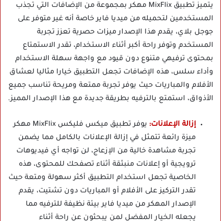
يتميز تطبيق MixFlix مهكر بمجموعة من الإضافات التي تجذب
المستخدمين لتحميله من ميديا فاير خاصة أنه غير متوفر على
جوجل بلاي، يقدم هذا الإصدار ميزات حصرية تعزز تجربة
المستخدم وتوفر راحة أكبر أثناء الاستخدام، تقدر الاستمتاع
بمحتوى ترفيهي متنوع دون قيود مع واجهة سهلة الاستخدام
وأداء سلس، هذه الإضافات تجعل التطبيق خيارا مثاليا لعشاق
الأفلام والمباريات حيث يوفر تجربة ممتعة ومريحة تناسب جميع
الأذواق، استمتع بالترفيه بطريقة جديدة مع هذا الإصدار المميز.
إزالة الإعلانات:
يوفر
تطبيق ميكس فليكس MixFlix مهكر
ميزة رائعة تتمثل في إزالة الإعلانات بالكامل مما يضمن
تجربة مشاهدة خالية من الإزعاج، لن تواجه أي فيديوهات
ترويجية أو إعلانات منبثقة أثناء تصفحك للمحتوى، هذه
الخاصية تجعل استخدام التطبيق أكثر سهولة ومتعة حيث
تقدر التركيز على الأفلام أو المباريات دون تشتيت، يقدم
الإصدار المهكر من ميديا فاير بيئة نظيفة للترفيه مما
يجعله الخيار المفضل لمن يبحثون عن راحة أثناء