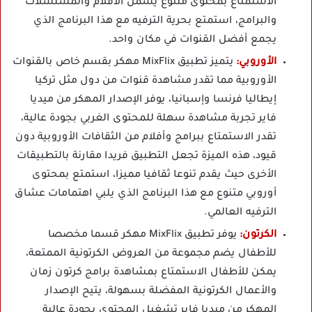
الاستمتاع بمحتوى متنوع يشمل الأفلام والمسلسلات
والبرامج، استمتع بحرية الترفيه مع هذا البرنامج الذي
يجمع أفضل القنوات في مكان واحد.
الأوروبي:
يتميز تطبيق MixFlix مهكر بقسم خاص بالقنوات
الأوروبية مما تقدر مشاهدة قنوات من دول مثل تركيا
إيطاليا فرنسا وإسبانيا، يوفر الإصدار المهكر من ميديا
فاير تجربة مشاهدة سهلة للمحتوى الغربي بجودة عالية،
تقدر الاستمتاع ببرامج وأفلام من الثقافات الأوروبية دون
قيود، هذه الميزة تجعل التطبيق فريدا مقارنة بالتطبيقات
الأخرى حيث يقدم تنوعا ثقافيا مميزا، استمتع بمحتوى
أوروبي متنوع مع هذا البرنامج الذي يلبي اهتمامات عشاق
الترفيه العالمي.
الكرتون:
يوفر تطبيق MixFlix مهكر قسما مخصصا
للأطفال يضم مجموعة من العروض الكرتونية الممتعة،
يمكن للأطفال الاستمتاع بمشاهدة برامج كرتون زمان
والأعمال الكرتونية المفضلة بسهولة، يتيح الإصدار
المهكر من ميديا فاير تشغيل المحتوى بجودة عالية