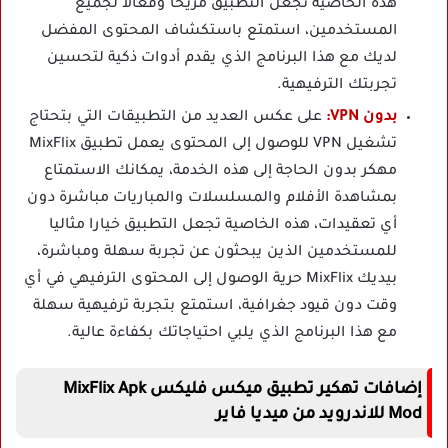
هذه الخاصية تجعل التطبيق مريحا وفعالا لجميع
المستخدمين، استمتع باستكشاف المحتوى المفضل
لديك مع هذا البرنامج الذي يقدم أدوات ذكية لتحسين
تجربتك الترفيهية.
بدون VPN:
على عكس العديد من التطبيقات التي بتحتاج
تشغيل VPN للوصول إلى المحتوى يعمل تطبيق MixFlix
مهكر بدون الحاجة إلى هذه الخدمة، يمكانك الاستمتاع
بمشاهدة الأفلام والمسلسلات والمباريات مباشرة دون
أي تعقيدات، هذه الخاصية تجعل التطبيق خيارا مثاليا
للمستخدمين الذين يبحثون عن تجربة سهلة ومباشرة،
بيديك MixFlix حرية الوصول إلى المحتوى الترفيهي في أي
وقت دون قيود جغرافية، استمتع بتجربة ترفيهية سهلة
مع هذا البرنامج الذي يلبي احتياجاتك بكفاءة عالية.
إضافات تهكير تطبيق ميكس فليكس MixFlix Apk
Mod للاندرويد من ميديا فاير