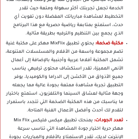
للمباراة مباشرة من الجدول مما يوفر وقتك وجهدك، هذه
الخدمة تجعل تجربتك أكثر سهولة ومتعة حيث تقدر
التخطيط لمشاهدة مبارياتك المفضلة دون تفويت أي
حدث، استمتع بمتابعة رياضية حصرية مع هذا البرنامج
الذي يجمع بين التنظيم والترفيه بطريقة مثالية.
مكتبة ضخمة:
يحتوي تطبيق MixFlix مهكر على مكتبة غنية
تضم مجموعة واسعة من الأفلام والمسلسلات المتنوعة،
تشمل المكتبة أفلاما عربية وأجنبية بالإضافة إلى أعمال
الأنمي المميزة، تقدر استكشاف محتوى ترفيهي يناسب
جميع الأذواق من الأكشن إلى الدراما والكوميديا، يوفر
التطبيق تجربة مشاهدة ممتعة بجودة عالية مما يجعله
وجهة مثالية لعشاق السينما والتلفزيون، استمتع باختيار
ما يناسبك من هذه المكتبة الضخمة التي تتجدد باستمرار
لتقدم لك أحدث وأفضل الأعمال الفنية المتاحة.
تعدد الجودات:
يمنحك تطبيق ميكس فليكس Mix Flix
مهكر حرية اختيار جودة المشاهدة التي تناسب سرعة
الإنترنت لديك، تقدر الاستمتاع بالأفلام والمباريات بجودة