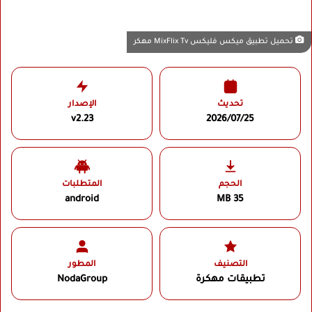
تحميل تطبيق ميكس فليكس MixFlix Tv مهكر
تحديث
الإصدار
v2.23
2026/07/25
الحجم
المتطلبات
android
35 MB
التصنيف
المطور
تطبيقات مهكرة
NodaGroup‏