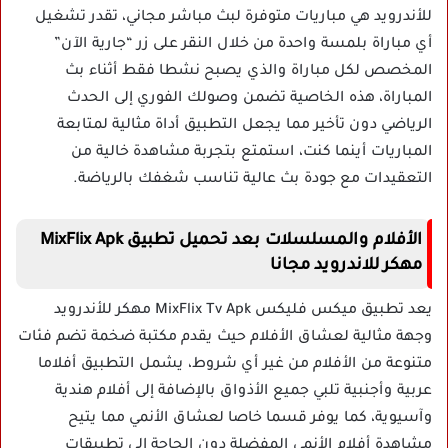
للأندرويد هي مباريات متوفرة لبث مباشر مجاني، تقدر تشغيل
أي مباراة بلمسة واحدة من خلال النقر على زر “جارية الآن”
المخصص لكل مباراة والذي يصبح نشطا فقط أثناء بث
المباراة، هذه الخاصية تضمن وصولك الفوري إلى الحدث
الرياضي دون تأخير مما يجعل التطبيق أداة مثالية لمتابعة
المباريات أينما كنت، استمتع بتجربة مشاهدة خالية من
التعقيدات مع جودة بث عالية تناسب شغفك بالرياضة.
الأفلام والمسلسلات بعد تحميل تطبيق MixFlix Apk
مهكر للاندرويد مجانا
يعد تطبيق ميكس فليكس MixFlix Tv Apk مهكر للأندرويد
وجهة مثالية لعشاق الأفلام حيث يقدم مكتبة ضخمة تضم فئات
متنوعة من الأفلام من غير أي شروط، يشمل التطبيق أفلاما
عربية وأجنبية تلبي جميع الأذواق بالإضافة إلى أفلام هندية
وآسيوية، كما يوفر قسما خاصا لعشاق الأنمي مما يتيح
مشاهدة أفلام الأنمي المفضلة دون الحاجة إلى تطبيقات