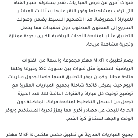
قنوات أخرى من عرض المباريات، تقدر بسهولة اختيار القناة
التي ترغب بمشاهدتها وفور النقر عليها يبدأ البث المباشر
للمباراة المعروضة، هذا التصميم البسيط يضمن وصولك
السريع إلى المحتوى المطلوب دون تعقيدات مما يجعل
التطبيق مثاليا لمتابعة الأحداث الرياضية الكبرى بجودة ممتازة
وتجربة مشاهدة مريحة.
يضم تطبيق MixFlix مهكر مجموعة واسعة من القنوات
الرياضية المشفرة مثل قنوات بين سبورت SSC وغيرها وكلها
متاحة مجانا، وكمان يوفر التطبيق قسما خاصا لجدول مباريات
اليوم حيث يعرض قائمة شاملة بجميع المباريات المقررة مع
توضيح توقيت كل مباراة والقنوات الناقلة لها، هذه الميزة
تجعل من السهل التخطيط لمتابعة فرقك المفضلة دون
الحاجة للبحث عن مصادر أخرى مما يعزز تجربة المستخدم ويوفر
الوقت والجهد لعشاق كرة القدم.
جميع المباريات المدرجة في تطبيق مكس فلكس MixFlix مهكر