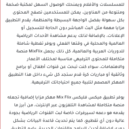
للمسلسلات والأفلام ويمنحك الوصول السهل لمكتبة ضخمة
ومتنوعة من العناوين، يمكن للمستخدمين تصفح المحتوى
بكل سهولة بفضل الواجهة البسيطة والمنظمة، يقدم التطبيق
مزايا مهمة مثل البث المباشر دون الحاجة للتسجيل أو
الإعلانات، بالإضافة لذلك يدعم مشاهدة الأحداث الرياضية
العالمية والمحلية في وقتها الفعلي ويوفر تغطية شاملة
للدوريات العربية والعالمية، كل ذلك يجعل MixFlix منصة
متكاملة للمحتوى الترفيهي مناسبة لمختلف الأعمار
والاهتمامات، سواء كنت تبحث عن قنوات أطفال أو برامج
وثائقية أو مباريات كرة قدم ستجد كل شيء داخل هذا التطبيق
المهكر المصمم لتلبية جميع احتياجاتك الترفيهية.
يوفر تطبيق ميكس فليكس Mix Flix مهكر مزايا إضافية تجعله
منصة متكاملة لمشاهدة التلفزيون عبر الإنترنت، من أبرز ما
يقدمه هو دعمه لسيرفرات خاصة لبث القنوات الرياضية بجودة
عالية دون أي تقطيع، كما يتم تحديث قاعدة البيانات بشكل
دوري لإضافة أحدث البرامج والقنوات الجديدة، يضم التطبيق