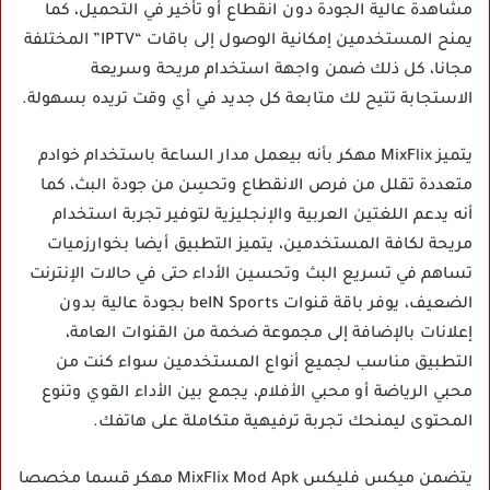
مشاهدة عالية الجودة دون انقطاع أو تأخير في التحميل، كما
يمنح المستخدمين إمكانية الوصول إلى باقات “IPTV” المختلفة
مجانا، كل ذلك ضمن واجهة استخدام مريحة وسريعة
الاستجابة تتيح لك متابعة كل جديد في أي وقت تريده بسهولة.
يتميز
MixFlix مهكر
بأنه بيعمل مدار الساعة باستخدام خوادم
متعددة تقلل من فرص الانقطاع وتحسِن من جودة البث، كما
أنه يدعم اللغتين العربية والإنجليزية لتوفير تجربة استخدام
مريحة لكافة المستخدمين، يتميز التطبيق أيضا بخوارزميات
تساهم في تسريع البث وتحسين الأداء حتى في حالات الإنترنت
الضعيف، يوفر باقة قنوات beIN Sports بجودة عالية بدون
إعلانات بالإضافة إلى مجموعة ضخمة من القنوات العامة،
التطبيق مناسب لجميع أنواع المستخدمين سواء كنت من
محبي الرياضة أو محبي الأفلام، يجمع بين الأداء القوي وتنوع
المحتوى ليمنحك تجربة ترفيهية متكاملة على هاتفك.
يتضمن ميكس فليكس MixFlix Mod Apk مهكر قسما مخصصا