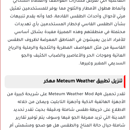
التفاعلية التي تعرض مسارات العواصف والغطاء السحابي
وأنماط هطول الأمطار والثلوج مما يوفر للمستخدمين تمثيل
مرئي لأحوال وأحداث الطقس القادمة، كما وأنه يقدم تنبيهات
بشأن الطقس القاسي لإخطار المستخدمين بأي تهديدات
محتملة في منطقتهم وهذه المميزة مفيدة بشكل أساسي
للأفراد الذين يعيشون في المناطق المعرضة لظروف الطقس
القاسية من مثل العواصف المطرية والثلجية والرملية والرياح
العاتية وموجات الحر والأعاصير والضباب الكثيف والجو
السديمي المغبر وغيرها.
تنزيل تطبيق Meteum Weather مهكر
تقدر تحميل Meteum Weather Mod Apk على شريحة كبيرة من
الأجهزة الهاتفية الذكية وأجهزة التابليت ويمكن من خلاله
الاطلاع على خريطة طقس شاملة ودقيقة بحيث تقدر تحديد
المدينة التي تريد معرفة الجو فيها وسوف يتم توفير تقارير
شاملة حيال حالة المناخ والطقس هل هو صحو ومشمش أم