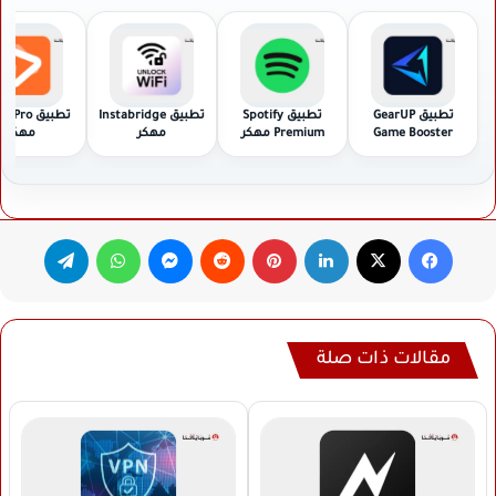
تطبيق GearUP
تطبيق Spotify
تطبيق Instabridge
تطبيق Pro
Game Booster
Premium مهكر
مهكر
مهكر
مهكر
فيسبوك
‫X
لينكدإن
بينتيريست
ماسنجر
واتساب
تيلقرام
مقالات ذات صلة